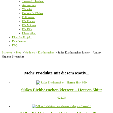
Tassen & Flaschen
Accessoires
Wall-Art
Decken & Tücher
Fußmatten
Für Frauen
Für Männer
Für Kids
Übergrößen
Über das Projekt
Dein Konto
FAQ
Startseite
>
Shop
>
Wildtiere
>
Eichhörnchen
>
Süßes Eichhörnchen klettert – Unisex
Organic Sweatshirt
Mehr Produkte mit diesem Motiv...
Süßes Eichhörnchen klettert – Herren Shirt
Dieses
€
22,95
Produkt
weist
mehrere