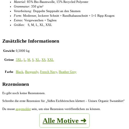
Material:
85% Bio-Baumwolle, 15% Recycled Polyester
Grammatur:
350 g/m²
Verarbeitung:
Doppelte Steppnaht an den Säumen
Form:
Moderner, lockerer Schnitt + Rundhalsausschnitt + 1×1 Ripp-Kragen
Extras:
Vorgewaschen + Tagless
Größen:
S, M, L, XL, XXL
Zusätzliche Informationen
Gewicht
0,5000 kg
Grösse
3XL
,
L
,
M
,
S
,
XL
,
XS
,
XXL
Farbe
Black
,
Burgundy
,
French Navy
,
Heather Grey
Rezensionen
Es gibt noch keine Rezensionen.
Schreibe die erste Rezension für „Süßes Eichhörnchen klettert – Unisex Organic Sweatshirt“
Du musst
angemeldet
sein, um eine Rezension veröffentlichen zu können.
Alle Motive ➜