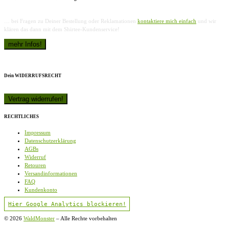
… bei Fragen zu Deiner Bestellung oder Reklamationen
kontaktiere mich einfach
und wir
klären das dann mit dem Shirtee-Kundenservice!
Dein WIDERRUFSRECHT
RECHTLICHES
Impressum
Datenschutzerklärung
AGBs
Widerruf
Retouren
Versandinformationen
FAQ
Kundenkonto
Hier Google Analytics blockieren!
© 2026
WaldMonster
–
Alle Rechte vorbehalten