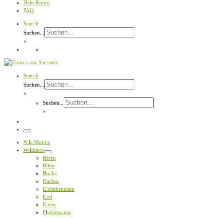
Dein Konto
FAQ
Search
Suchen...
×
Search
Suchen...
×
Suchen...
×
Menü
Alle Motive
Wildtiere
Bären
Biber
Böcke
Dachse
Eichhörnchen
Esel
Eulen
Fledermäuse