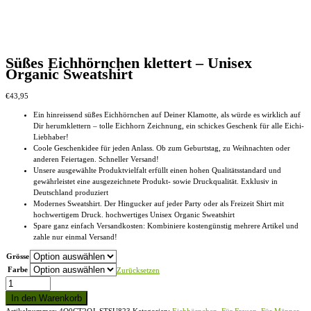
Produktseite
gewählt
werden
Süßes Eichhörnchen klettert – Unisex
Organic Sweatshirt
€
43,95
Ein hinreissend süßes Eichhörnchen auf Deiner Klamotte, als würde es wirklich auf
Dir herumklettern – tolle Eichhorn Zeichnung, ein schickes Geschenk für alle Eichi-
Liebhaber!
Coole Geschenkidee für jeden Anlass. Ob zum Geburtstag, zu Weihnachten oder
anderen Feiertagen. Schneller Versand!
Unsere ausgewählte Produktvielfalt erfüllt einen hohen Qualitätsstandard und
gewährleistet eine ausgezeichnete Produkt- sowie Druckqualität. Exklusiv in
Deutschland produziert
Modernes Sweatshirt. Der Hingucker auf jeder Party oder als Freizeit Shirt mit
hochwertigem Druck. hochwertiges Unisex Organic Sweatshirt
Spare ganz einfach Versandkosten: Kombiniere kostengünstig mehrere Artikel und
zahle nur einmal Versand!
Grösse
Farbe
Zurücksetzen
Süßes
Eichhörnchen
In den Warenkorb
klettert