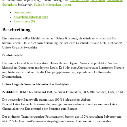
Artikelnummer:
4Q0CT2OJ_STSU823
Kategorien:
Eichhörnchen
,
Für Frauen
,
Für Männer
,
-
Sweatshirts
Schlagwort:
Süßes Eichhörnchen klettert
Unisex
Organic
Beschreibung
Sweatshirt
Zusätzliche Informationen
Menge
Rezensionen (0)
Beschreibung
Ein hinreissend süßes Eichhörnchen auf Deiner Klamotte, als würde es wirklich auf Dir
herumklettern – tolle Eichhorn Zeichnung, ein schickes Geschenk für alle Eichi-Liebhaber!
Unisex Organic Sweatshirt
Produktdetails:
Die modische und faire Alternative: Dieses Unisex Organic Sweatshirt punktet in Sachen
klassischem Design trotz modernem Look. Es bildet eine Alternative zum klassischen Hoodie
und bietet sich vor allem für die Übergangsjahreszeit an, egal ob zum Drüber- oder
Drunterziehen.
Unisex Organic Sweater für mehr Nachhaltigkeit
Zertifikate
: OEKO-Tex Standard 100, FairWear Foundation, OCS 100 Blended, GRS, PETA
Die verwendete Baumwolle stammt aus 100% biologischem Anbau.
Es wird keine Gentechnik verwendet, weniger Wasser verbraucht und es kommen keine
Chemikalien wie Düngemittel oder Pestizide zum Einsatz.
Der in diesem Textil verwendete Polyesteranteil besteht aus 100% recyceltem Polyester und
ist in 2 Schichten Bio-Baumwolle eingelegt um direkten Hautkontakt zu vermeiden.