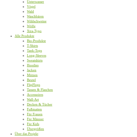
Unterwasser
Vögel
Wald
Waschbären
Wildschweine
Wölfe
Xtra-Typo
Alle Produkte
Bio-Produkte
T-Shirts
Tank-Tops
Long-Sleeves
Sweatshirts
Hoodies
Jacken
Mützen
Beutel
FlipFlops
Tassen & Flaschen
Accessoires
Wall-Art
Decken & Tücher
Fußmatten
Für Frauen
Für Männer
Für Kids
Übergrößen
Über das Projekt