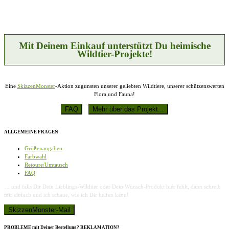
Mit Deinem Einkauf unterstützt Du heimische
Wildtier-Projekte!
Eine
SkizzenMonster
-Aktion zugunsten unserer geliebten Wildtiere, unserer schützenswerten
Flora und Fauna!
ALLGEMEINE FRAGEN
Größenangaben
Farbwahl
Retoure/Umtausch
FAQ
… und falls Dir Dein Lieblings-Wildtier oder Dein Wunsch-Produkt hier fehlt, dann schreib
mir einfach und ich schaue, wie ich Dir helfen kann!
PROBLEME mit Deiner Bestellung? REKLAMATION?