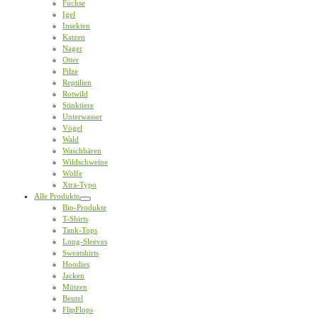
Füchse
Igel
Insekten
Katzen
Nager
Otter
Pilze
Reptilien
Rotwild
Stinktiere
Unterwasser
Vögel
Wald
Waschbären
Wildschweine
Wölfe
Xtra-Typo
Alle Produkte
Bio-Produkte
T-Shirts
Tank-Tops
Long-Sleeves
Sweatshirts
Hoodies
Jacken
Mützen
Beutel
FlipFlops