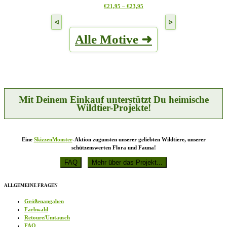
Preisspanne:
Dieses
€
21,95
–
€
23,95
Optionen
€21,95
Produkt
können
bis
weist
auf
€23,95
mehrere
der
Alle Motive ➜
Varianten
Produktseite
auf.
gewählt
Die
werden
Optionen
können
auf
der
Produktseite
Mit Deinem Einkauf unterstützt Du heimische
gewählt
Wildtier-Projekte!
werden
Eine
SkizzenMonster
-Aktion zugunsten unserer geliebten Wildtiere, unserer
schützenswerten Flora und Fauna!
ALLGEMEINE FRAGEN
Größenangaben
Farbwahl
Retoure/Umtausch
FAQ