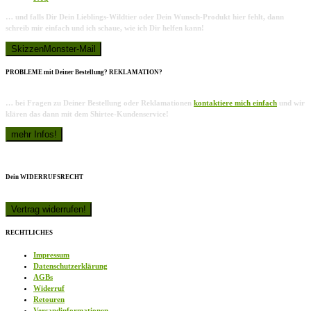
… und falls Dir Dein Lieblings-Wildtier oder Dein Wunsch-Produkt hier fehlt, dann
schreib mir einfach und ich schaue, wie ich Dir helfen kann!
PROBLEME mit Deiner Bestellung? REKLAMATION?
… bei Fragen zu Deiner Bestellung oder Reklamationen
kontaktiere mich einfach
und wir
klären das dann mit dem Shirtee-Kundenservice!
Dein WIDERRUFSRECHT
RECHTLICHES
Impressum
Datenschutzerklärung
AGBs
Widerruf
Retouren
Versandinformationen