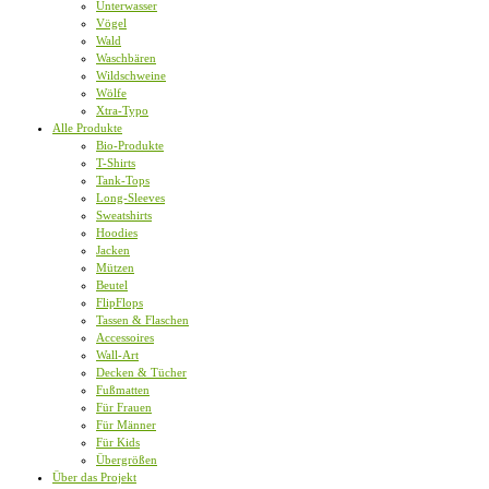
Unterwasser
Vögel
Wald
Waschbären
Wildschweine
Wölfe
Xtra-Typo
Alle Produkte
Bio-Produkte
T-Shirts
Tank-Tops
Long-Sleeves
Sweatshirts
Hoodies
Jacken
Mützen
Beutel
FlipFlops
Tassen & Flaschen
Accessoires
Wall-Art
Decken & Tücher
Fußmatten
Für Frauen
Für Männer
Für Kids
Übergrößen
Über das Projekt