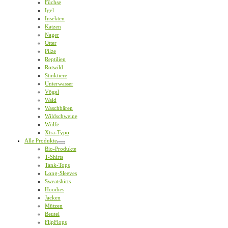
Füchse
Igel
Insekten
Katzen
Nager
Otter
Pilze
Reptilien
Rotwild
Stinktiere
Unterwasser
Vögel
Wald
Waschbären
Wildschweine
Wölfe
Xtra-Typo
Alle Produkte
Bio-Produkte
T-Shirts
Tank-Tops
Long-Sleeves
Sweatshirts
Hoodies
Jacken
Mützen
Beutel
FlipFlops