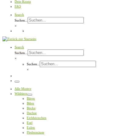
Dein Konto
FAQ
Search
Suchen...
×
Search
Suchen...
×
Suchen...
×
Menü
Alle Motive
Wildtiere
Bären
Biber
Böcke
Dachse
Eichhörnchen
Esel
Eulen
Fledermäuse