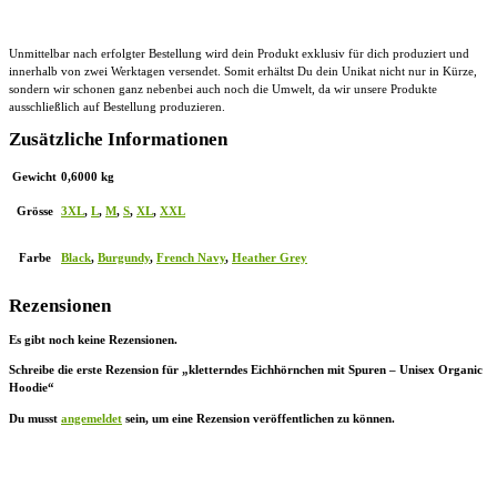
Unmittelbar nach erfolgter Bestellung wird dein Produkt exklusiv für dich produziert und
innerhalb von zwei Werktagen versendet. Somit erhältst Du dein Unikat nicht nur in Kürze,
sondern wir schonen ganz nebenbei auch noch die Umwelt, da wir unsere Produkte
ausschließlich auf Bestellung produzieren.
Zusätzliche Informationen
Gewicht
0,6000 kg
Grösse
3XL
,
L
,
M
,
S
,
XL
,
XXL
Farbe
Black
,
Burgundy
,
French Navy
,
Heather Grey
Rezensionen
Es gibt noch keine Rezensionen.
Schreibe die erste Rezension für „kletterndes Eichhörnchen mit Spuren – Unisex Organic
Hoodie“
Du musst
angemeldet
sein, um eine Rezension veröffentlichen zu können.