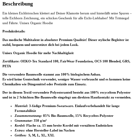
Beschreibung
Ein kleines Eichhörnchen klettert auf Deiner Klamotte herum und hinterläßt seine Spuren –
tolle Eichhorn Zeichnung, ein schickes Geschenk für alle Eichi-Liebhaber! Mit Trittsiegel
und Fährte. Unisex Organic Hoodie
Produktdetails:
Das modische Multitalent in absoluter Premium Qualität! Dieser stylische Begleiter ist
stabil, bequem und unterstützt dich bei jedem Look.
Unisex Organic Hoodie für mehr Nachhaltigkeit
Zertifikate
: OEKO-Tex Standard 100, FairWear Foundation, OCS 100 Blended, GRS,
PETA
Die verwendete Baumwolle stammt aus 100% biologischem Anbau.
Es wird keine Gentechnik verwendet, weniger Wasser verbraucht und es kommen keine
Chemikalien wie Düngemittel oder Pestizide zum Einsatz.
Der in diesem Textil verwendete Polyesteranteil besteht aus 100% recyceltem Polyester
und ist in 2 Schichten Bio-Baumwolle eingelegt um direkten Hautkontakt zu vermeiden.
Material:
3-fädige Premium-Sweatware. Einlaufvorbehandelt für lange
Formstabilität
Zusammensetzung:
85% Bio-Baumwolle, 15% Recyceltes-Polyester
Grammatur:
350 g/m²
Kordel:
Flache ca. 15 mm breite Kordel mit vernähten Endstücken
Extras:
ohne Hersteller-Label im Nacken
Größen:
S, M, L, XL, XXL