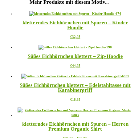
Mehr Produkte mit diesem Motiv...
kletterndes Eichhörnchen mit Spuren – Kinder
Hoodie
Dieses
€
32,95
Produkt
weist
mehrere
Süßes Eichhörnchen klettert – Zip-Hoodie
Varianten
auf.
Dieses
€
44,95
Die
Produkt
Optionen
weist
können
mehrere
auf
Süßes Eichhörnchen klettert – Edelstahltasse mit
Varianten
der
Karabinergriff
auf.
Produktseite
Die
gewählt
Dieses
€
18,95
Optionen
werden
Produkt
können
weist
auf
mehrere
der
Varianten
Produktseite
kletterndes Eichhörnchen mit Spuren – Herren
auf.
gewählt
Premium Organic Shirt
Die
werden
Optionen