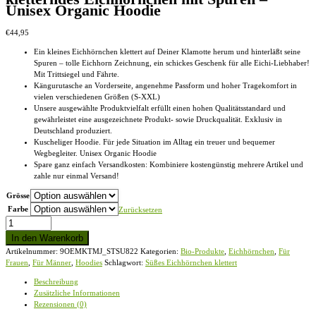
Unisex Organic Hoodie
€
44,95
Ein kleines Eichhörnchen klettert auf Deiner Klamotte herum und hinterläßt seine
Spuren – tolle Eichhorn Zeichnung, ein schickes Geschenk für alle Eichi-Liebhaber!
Mit Trittsiegel und Fährte.
Kängurutasche an Vorderseite, angenehme Passform und hoher Tragekomfort in
vielen verschiedenen Größen (S-XXL)
Unsere ausgewählte Produktvielfalt erfüllt einen hohen Qualitätsstandard und
gewährleistet eine ausgezeichnete Produkt- sowie Druckqualität. Exklusiv in
Deutschland produziert.
Kuscheliger Hoodie. Für jede Situation im Alltag ein treuer und bequemer
Wegbegleiter. Unisex Organic Hoodie
Spare ganz einfach Versandkosten: Kombiniere kostengünstig mehrere Artikel und
zahle nur einmal Versand!
Grösse
Farbe
Zurücksetzen
kletterndes
Eichhörnchen
In den Warenkorb
mit
Artikelnummer:
9OEMKTMJ_STSU822
Kategorien:
Bio-Produkte
,
Eichhörnchen
,
Für
Spuren
Frauen
,
Für Männer
,
Hoodies
Schlagwort:
Süßes Eichhörnchen klettert
-
Unisex
Beschreibung
Organic
Zusätzliche Informationen
Hoodie
Rezensionen (0)
Menge