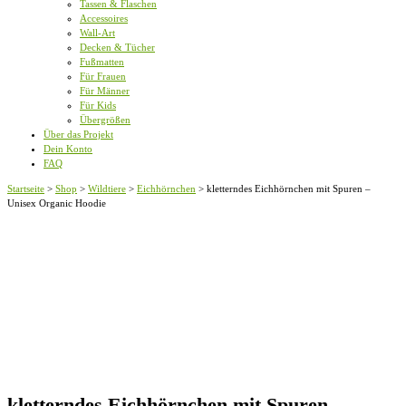
Tassen & Flaschen
Accessoires
Wall-Art
Decken & Tücher
Fußmatten
Für Frauen
Für Männer
Für Kids
Übergrößen
Über das Projekt
Dein Konto
FAQ
Startseite
>
Shop
>
Wildtiere
>
Eichhörnchen
>
kletterndes Eichhörnchen mit Spuren –
Unisex Organic Hoodie
kletterndes Eichhörnchen mit Spuren –