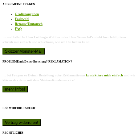
ALLGEMEINE FRAGEN
Größenangaben
Farbwahl
Retoure/Umtausch
FAQ
… und falls Dir Dein Lieblings-Wildtier oder Dein Wunsch-Produkt hier fehlt, dann
schreib mir einfach und ich schaue, wie ich Dir helfen kann!
PROBLEME mit Deiner Bestellung? REKLAMATION?
… bei Fragen zu Deiner Bestellung oder Reklamationen
kontaktiere mich einfach
und wir
klären das dann mit dem Shirtee-Kundenservice!
Dein WIDERRUFSRECHT
RECHTLICHES