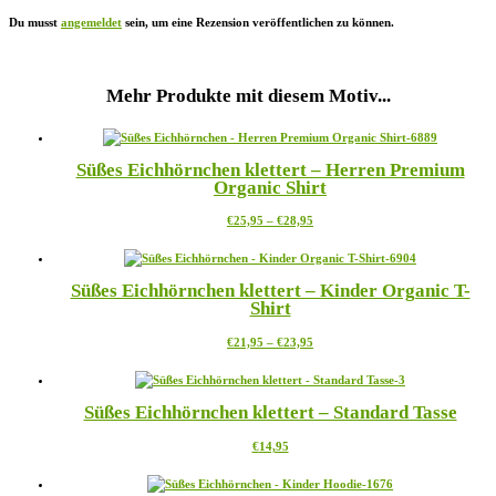
Du musst
angemeldet
sein, um eine Rezension veröffentlichen zu können.
Mehr Produkte mit diesem Motiv...
Süßes Eichhörnchen klettert – Herren Premium
Organic Shirt
Preisspanne:
Dieses
€
25,95
–
€
28,95
€25,95
Produkt
bis
weist
€28,95
mehrere
Süßes Eichhörnchen klettert – Kinder Organic T-
Varianten
Shirt
auf.
Die
Preisspanne:
Dieses
€
21,95
–
€
23,95
Optionen
€21,95
Produkt
können
bis
weist
auf
€23,95
mehrere
der
Süßes Eichhörnchen klettert – Standard Tasse
Varianten
Produktseite
auf.
gewählt
Dieses
€
14,95
Die
werden
Produkt
Optionen
weist
können