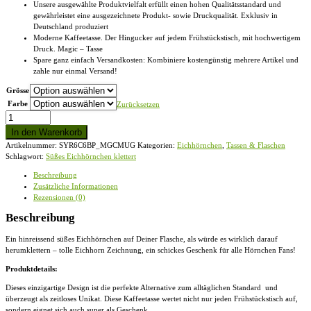
Unsere ausgewählte Produktvielfalt erfüllt einen hohen Qualitätsstandard und
gewährleistet eine ausgezeichnete Produkt- sowie Druckqualität. Exklusiv in
Deutschland produziert
Moderne Kaffeetasse. Der Hingucker auf jedem Frühstückstisch, mit hochwertigem
Druck. Magic – Tasse
Spare ganz einfach Versandkosten: Kombiniere kostengünstig mehrere Artikel und
zahle nur einmal Versand!
Grösse
Farbe
Zurücksetzen
Süßes
Eichhörnchen
In den Warenkorb
klettert
Artikelnummer:
SYR6C6BP_MGCMUG
Kategorien:
Eichhörnchen
,
Tassen & Flaschen
-
Schlagwort:
Süßes Eichhörnchen klettert
Magic
-
Beschreibung
Tasse
Zusätzliche Informationen
Menge
Rezensionen (0)
Beschreibung
Ein hinreissend süßes Eichhörnchen auf Deiner Flasche, als würde es wirklich darauf
herumklettern – tolle Eichhorn Zeichnung, ein schickes Geschenk für alle Hörnchen Fans!
Produktdetails:
Dieses einzigartige Design ist die perfekte Alternative zum alltäglichen Standard und
überzeugt als zeitloses Unikat. Diese
Kaffeetasse
wertet nicht nur jeden Frühstückstisch auf,
sondern eignet sich auch super als Geschenk.