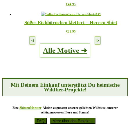
gewählt
Dieses
€
44,95
Die
werden
Produkt
Optionen
weist
können
mehrere
auf
Süßes Eichhörnchen klettert – Herren Shirt
Varianten
der
auf.
Produktseite
Dieses
€
22,95
Die
gewählt
Produkt
Optionen
werden
weist
können
mehrere
auf
Alle Motive ➜
Varianten
der
auf.
Produktseite
Die
gewählt
Optionen
werden
können
auf
der
Produktseite
Mit Deinem Einkauf unterstützt Du heimische
gewählt
Wildtier-Projekte!
werden
Eine
SkizzenMonster
-Aktion zugunsten unserer geliebten Wildtiere, unserer
schützenswerten Flora und Fauna!