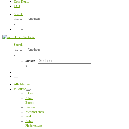
Dein Konto
FAQ
Search
Suchen...
×
Search
Suchen...
×
Suchen...
×
Menü
Alle Motive
Wildtiere
Bären
Biber
Böcke
Dachse
Eichhörnchen
Esel
Eulen
Fledermäuse