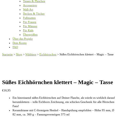
Tassen & Flaschen
Accessoires
Wall-Art
Decken & Tücher
Fußmatten
Für Frauen
Für Männer
Für Kids
Übergrößen
Über das Projekt
Dein Konto
FAQ
Startseite
>
Shop
>
Wildtiere
>
Eichhörnchen
>
Süßes Eichhörnchen klettert – Magic – Tasse
Süßes Eichhörnchen klettert – Magic – Tasse
€
16,95
Ein hinreissend süßes Eichhörnchen auf Deiner Flasche, als würde es wirklich darauf
herumklettern – tolle Eichhorn Zeichnung, ein schickes Geschenk für alle Hörnchen
Fans!
Keramiktasse mit C-förmigem Henkel – Handspülung empfohlen – Höhe 95 mm, Ø
82 mm, ca. 360 g – Fassungsvermögen 375 ml