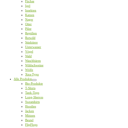
Füchse
Igel
Insekten
Katzen
Nager
Otter
Pilze
Reptilien
Rotwild
Stinktiere
Unterwasser
Vögel
Wald
Waschbären
Wildschweine
Wölfe
Xtra-Typo
Alle Produkte
Bio-Produkte
T-Shirts
Tank-Tops
Long-Sleeves
Sweatshirts
Hoodies
Jacken
Mützen
Beutel
FlipFlops