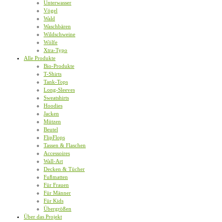
Unterwasser
Vögel
Wald
Waschbären
Wildschweine
Wölfe
Xtra-Typo
Alle Produkte
Bio-Produkte
T-Shirts
Tank-Tops
Long-Sleeves
Sweatshirts
Hoodies
Jacken
Mützen
Beutel
FlipFlops
Tassen & Flaschen
Accessoires
Wall-Art
Decken & Tücher
Fußmatten
Für Frauen
Für Männer
Für Kids
Übergrößen
Über das Projekt