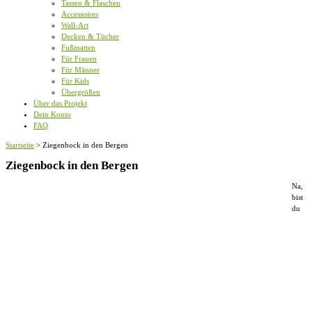
Tassen & Flaschen
Accessoires
Wall-Art
Decken & Tücher
Fußmatten
Für Frauen
Für Männer
Für Kids
Übergrößen
Über das Projekt
Dein Konto
FAQ
Startseite
>
Ziegenbock in den Bergen
Ziegenbock in den Bergen
Na,
bist
du