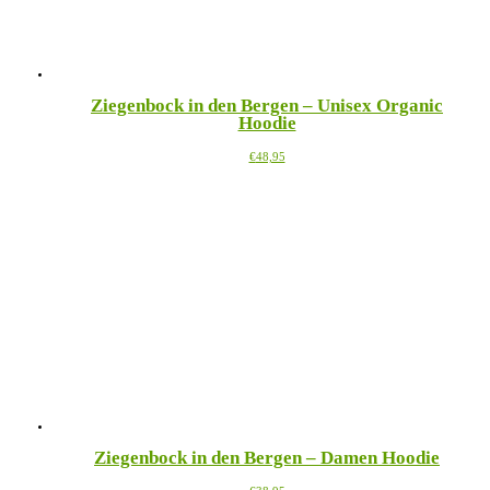
gewählt
werden
Ziegenbock in den Bergen – Unisex Organic
Hoodie
Dieses
€
48,95
Produkt
weist
mehrere
Varianten
auf.
Die
Optionen
können
auf
der
Produktseite
gewählt
werden
Ziegenbock in den Bergen – Damen Hoodie
Dieses