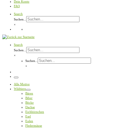
Dein Konto
FAQ
Search
Suchen...
×
Search
Suchen...
×
Suchen...
×
Menü
Alle Motive
Wildtiere
Bären
Biber
Böcke
Dachse
Eichhörnchen
Esel
Eulen
Fledermäuse