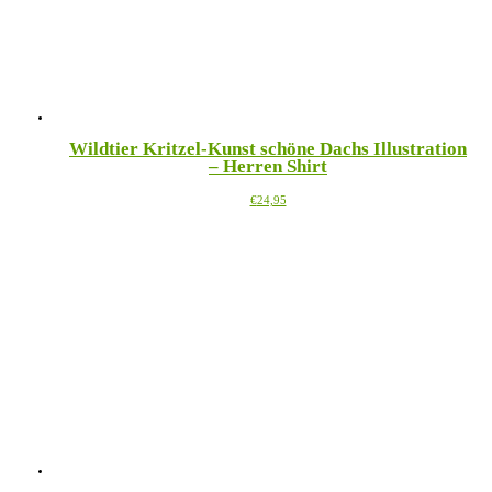
Wildtier Kritzel-Kunst schöne Dachs Illustration
– Herren Shirt
Dieses
€
24,95
Produkt
weist
mehrere
Varianten
auf.
Die
Optionen
können
auf
der
Produktseite
gewählt
werden