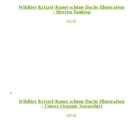
Wildtier Kritzel-Kunst schöne Dachs Illustration
– Herren Tanktop
Dieses
€
21,95
Produkt
weist
mehrere
Varianten
auf.
Die
Optionen
können
auf
der
Produktseite
gewählt
werden
Wildtier Kritzel-Kunst schöne Dachs Illustration
– Unisex Organic Sweatshirt
Dieses
€
43,95
Produkt
weist
mehrere