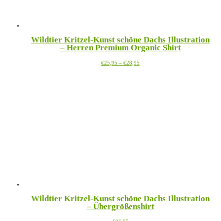
werden
Wildtier Kritzel-Kunst schöne Dachs Illustration
– Herren Premium Organic Shirt
Preisspanne:
Dieses
€
25,95
–
€
28,95
€25,95
Produkt
bis
weist
€28,95
mehrere
Varianten
auf.
Die
Optionen
können
auf
der
Produktseite
gewählt
werden
Wildtier Kritzel-Kunst schöne Dachs Illustration
– Übergrößenshirt
Dieses