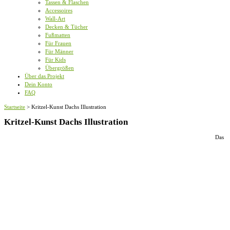
Tassen & Flaschen
Accessoires
Wall-Art
Decken & Tücher
Fußmatten
Für Frauen
Für Männer
Für Kids
Übergrößen
Über das Projekt
Dein Konto
FAQ
Startseite
>
Kritzel-Kunst Dachs Illustration
Kritzel-Kunst Dachs Illustration
Das