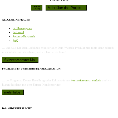
ALLGEMEINE FRAGEN
Größenangaben
Farbwahl
Retoure/Umtausch
FAQ
… und falls Dir Dein Lieblings-Wildtier oder Dein Wunsch-Produkt hier fehlt, dann schreib
mir einfach und ich schaue, wie ich Dir helfen kann!
PROBLEME mit Deiner Bestellung? REKLAMATION?
… bei Fragen zu Deiner Bestellung oder Reklamationen
kontaktiere mich einfach
und wir
klären das dann mit dem Shirtee-Kundenservice!
Dein WIDERRUFSRECHT