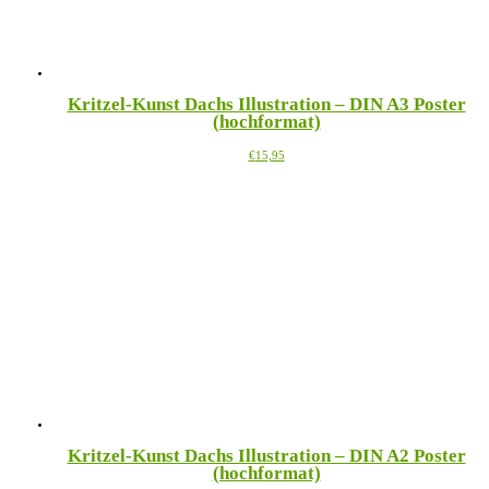
gewählt
werden
Kritzel-Kunst Dachs Illustration – DIN A3 Poster
(hochformat)
Dieses
€
15,95
Produkt
weist
mehrere
Varianten
auf.
Die
Optionen
können
auf
der
Produktseite
gewählt
werden
Kritzel-Kunst Dachs Illustration – DIN A2 Poster
(hochformat)