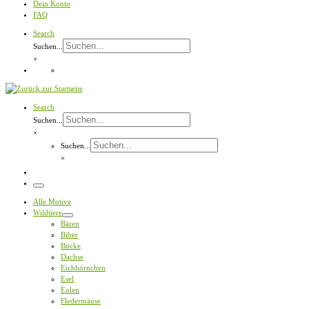
Dein Konto
FAQ
Search
Suchen...
×
Search
Suchen...
×
Suchen...
×
Menü
Alle Motive
Wildtiere
Bären
Biber
Böcke
Dachse
Eichhörnchen
Esel
Eulen
Fledermäuse