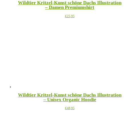
Wildtier Kritzel-Kunst schöne Dachs Illustration
– Damen Premiumshirt
Dieses
€
25,95
Produkt
weist
mehrere
Varianten
auf.
Die
Optionen
können
auf
der
Produktseite
gewählt
werden
Wildtier Kritzel-Kunst schöne Dachs Illustration
– Unisex Organic Hoodie
Dieses
€
48,95
Produkt
weist
mehrere
Varianten