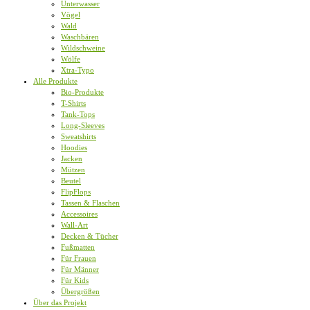
Unterwasser
Vögel
Wald
Waschbären
Wildschweine
Wölfe
Xtra-Typo
Alle Produkte
Bio-Produkte
T-Shirts
Tank-Tops
Long-Sleeves
Sweatshirts
Hoodies
Jacken
Mützen
Beutel
FlipFlops
Tassen & Flaschen
Accessoires
Wall-Art
Decken & Tücher
Fußmatten
Für Frauen
Für Männer
Für Kids
Übergrößen
Über das Projekt