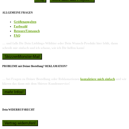
ALLGEMEINE FRAGEN
Größenangaben
Farbwahl
Retoure/Umtausch
FAQ
… und falls Dir Dein Lieblings-Wildtier oder Dein Wunsch-Produkt hier fehlt, dann
schreib mir einfach und ich schaue, wie ich Dir helfen kann!
PROBLEME mit Deiner Bestellung? REKLAMATION?
… bei Fragen zu Deiner Bestellung oder Reklamationen
kontaktiere mich einfach
und wir
klären das dann mit dem Shirtee-Kundenservice!
Dein WIDERRUFSRECHT