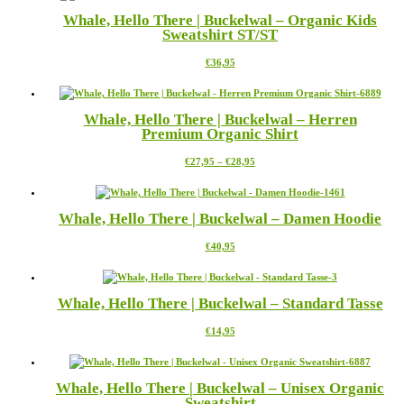
mehrere
der
Whale, Hello There | Buckelwal – Organic Kids
Varianten
Produktseite
Sweatshirt ST/ST
auf.
gewählt
Die
werden
Dieses
€
36,95
Optionen
Produkt
können
weist
auf
mehrere
der
Whale, Hello There | Buckelwal – Herren
Varianten
Produktseite
Premium Organic Shirt
auf.
gewählt
Die
werden
Preisspanne:
Dieses
€
27,95
–
€
28,95
Optionen
€27,95
Produkt
können
bis
weist
auf
€28,95
mehrere
der
Whale, Hello There | Buckelwal – Damen Hoodie
Varianten
Produktseite
auf.
gewählt
Dieses
€
40,95
Die
werden
Produkt
Optionen
weist
können
mehrere
auf
Whale, Hello There | Buckelwal – Standard Tasse
Varianten
der
auf.
Produktseite
Dieses
€
14,95
Die
gewählt
Produkt
Optionen
werden
weist
können
mehrere
auf
Whale, Hello There | Buckelwal – Unisex Organic
Varianten
der
Sweatshirt
auf.
Produktseite