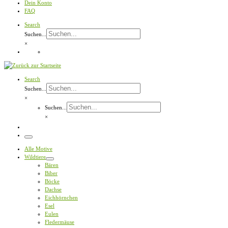
Dein Konto
FAQ
Search
Suchen...
×
Search
Suchen...
×
Suchen...
×
Menü
Alle Motive
Wildtiere
Bären
Biber
Böcke
Dachse
Eichhörnchen
Esel
Eulen
Fledermäuse