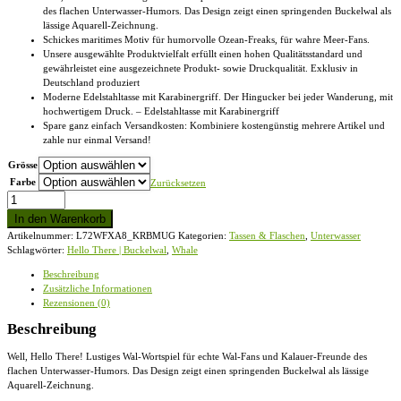
des flachen Unterwasser-Humors. Das Design zeigt einen springenden Buckelwal als
lässige Aquarell-Zeichnung.
Schickes maritimes Motiv für humorvolle Ozean-Freaks, für wahre Meer-Fans.
Unsere ausgewählte Produktvielfalt erfüllt einen hohen Qualitätsstandard und
gewährleistet eine ausgezeichnete Produkt- sowie Druckqualität. Exklusiv in
Deutschland produziert
Moderne Edelstahltasse mit Karabinergriff. Der Hingucker bei jeder Wanderung, mit
hochwertigem Druck. – Edelstahltasse mit Karabinergriff
Spare ganz einfach Versandkosten: Kombiniere kostengünstig mehrere Artikel und
zahle nur einmal Versand!
Grösse
Farbe
Zurücksetzen
Whale,
Hello
In den Warenkorb
There
Artikelnummer:
L72WFXA8_KRBMUG
Kategorien:
Tassen & Flaschen
,
Unterwasser
|
Schlagwörter:
Hello There | Buckelwal
,
Whale
Buckelwal
-
Beschreibung
Edelstahltasse
Zusätzliche Informationen
mit
Rezensionen (0)
Karabinergriff
Menge
Beschreibung
Well, Hello There! Lustiges Wal-Wortspiel für echte Wal-Fans und Kalauer-Freunde des
flachen Unterwasser-Humors. Das Design zeigt einen springenden Buckelwal als lässige
Aquarell-Zeichnung.