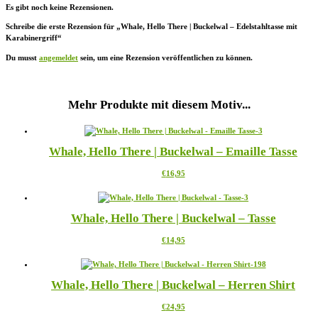
Es gibt noch keine Rezensionen.
Schreibe die erste Rezension für „Whale, Hello There | Buckelwal – Edelstahltasse mit
Karabinergriff“
Du musst
angemeldet
sein, um eine Rezension veröffentlichen zu können.
Mehr Produkte mit diesem Motiv...
Whale, Hello There | Buckelwal – Emaille Tasse
Dieses
€
16,95
Produkt
weist
mehrere
Whale, Hello There | Buckelwal – Tasse
Varianten
auf.
Dieses
€
14,95
Die
Produkt
Optionen
weist
können
mehrere
auf
Whale, Hello There | Buckelwal – Herren Shirt
Varianten
der
auf.
Produktseite
Dieses
€
24,95
Die
gewählt
Produkt