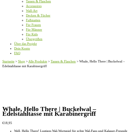
Tassen & Flaschen
Accessoires
Wall-Art
Decken & Tücher
Fußmatten
Für Frauen
Für Männer
Für Kids
Übergrößen
Über das Projekt
Dein Konto
FAQ
Startseite
>
Shop
>
Alle Produkte
>
Tassen & Flaschen
>
Whale, Hello There | Buckelwal –
Edelstahltasse mit Karabinergriff
Whale, Hello There | Buckelwal –
Edelstahltasse mit Karabinergriff
€
18,95
Well, Hello There! Lustiges Wal-Wortspiel für echte Wal-Fans und Kalauer-Freunde