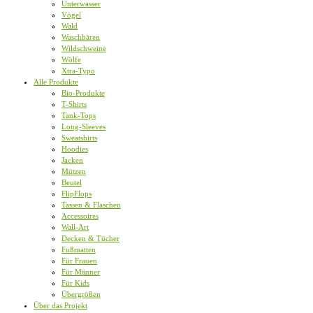
Unterwasser
Vögel
Wald
Waschbären
Wildschweine
Wölfe
Xtra-Typo
Alle Produkte
Bio-Produkte
T-Shirts
Tank-Tops
Long-Sleeves
Sweatshirts
Hoodies
Jacken
Mützen
Beutel
FlipFlops
Tassen & Flaschen
Accessoires
Wall-Art
Decken & Tücher
Fußmatten
Für Frauen
Für Männer
Für Kids
Übergrößen
Über das Projekt