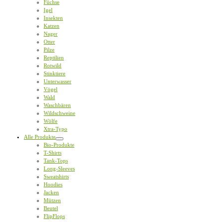
Füchse
Igel
Insekten
Katzen
Nager
Otter
Pilze
Reptilien
Rotwild
Stinktiere
Unterwasser
Vögel
Wald
Waschbären
Wildschweine
Wölfe
Xtra-Typo
Alle Produkte
Bio-Produkte
T-Shirts
Tank-Tops
Long-Sleeves
Sweatshirts
Hoodies
Jacken
Mützen
Beutel
FlipFlops