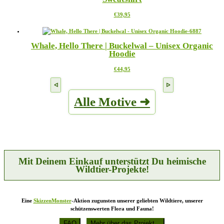
Die
gewählt
Dieses
€
39,95
Optionen
werden
Produkt
können
weist
auf
mehrere
der
Whale, Hello There | Buckelwal – Unisex Organic
Varianten
Produktseite
Hoodie
auf.
gewählt
Die
werden
Dieses
€
44,95
Optionen
Produkt
können
weist
auf
mehrere
der
Alle Motive ➜
Varianten
Produktseite
auf.
gewählt
Die
werden
Optionen
können
auf
der
Produktseite
Mit Deinem Einkauf unterstützt Du heimische
gewählt
Wildtier-Projekte!
werden
Eine
SkizzenMonster
-Aktion zugunsten unserer geliebten Wildtiere, unserer
schützenswerten Flora und Fauna!