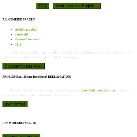
ALLGEMEINE FRAGEN
Größenangaben
Farbwahl
Retoure/Umtausch
FAQ
… und falls Dir Dein Lieblings-Wildtier oder Dein Wunsch-Produkt hier fehlt, dann schreib
mir einfach und ich schaue, wie ich Dir helfen kann!
PROBLEME mit Deiner Bestellung? REKLAMATION?
… bei Fragen zu Deiner Bestellung oder Reklamationen
kontaktiere mich einfach
und wir
klären das dann mit dem Shirtee-Kundenservice!
Dein WIDERRUFSRECHT