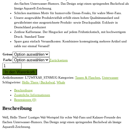
des flachen Unterwasser-Humors. Das Design zeigt einen springenden Buckelwal als
lässige Aquarell-Zeichnung.
Schickes maritimes Motiv für humorvolle Ozean-Freaks, für wahre Meer-Fans.
Unsere ausgewählte Produktvielfalt erfüllt einen hohen Qualitätsstandard und
gewährleistet eine ausgezeichnete Produkt- sowie Druckqualität. Exklusiv in
Deutschland produziert
Zeitlose Kaffeetasse. Der Hingucker auf jedem Frühstückstisch, mit hochwertigem
Druck. Standard Tasse
Spare ganz einfach Versandkosten: Kombiniere kostengünstig mehrere Artikel und
zahle nur einmal Versand!
Grösse
Farbe
Zurücksetzen
Whale,
Hello
In den Warenkorb
There
Artikelnummer:
L72WFXA8_STNMUG
Kategorien:
Tassen & Flaschen
,
Unterwasser
|
Schlagwörter:
Hello There | Buckelwal
,
Whale
Buckelwal
-
Beschreibung
Standard
Zusätzliche Informationen
Tasse
Rezensionen (0)
Menge
Beschreibung
Well, Hello There! Lustiges Wal-Wortspiel für echte Wal-Fans und Kalauer-Freunde des
flachen Unterwasser-Humors. Das Design zeigt einen springenden Buckelwal als lässige
Aquarell-Zeichnung.