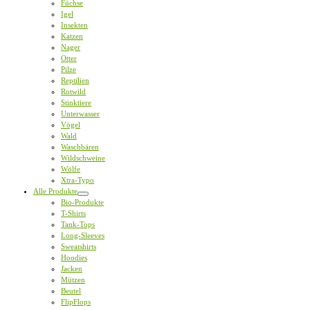
Füchse
Igel
Insekten
Katzen
Nager
Otter
Pilze
Reptilien
Rotwild
Stinktiere
Unterwasser
Vögel
Wald
Waschbären
Wildschweine
Wölfe
Xtra-Typo
Alle Produkte
Bio-Produkte
T-Shirts
Tank-Tops
Long-Sleeves
Sweatshirts
Hoodies
Jacken
Mützen
Beutel
FlipFlops