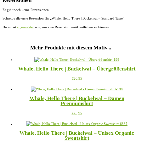
Rezensionen
Es gibt noch keine Rezensionen.
Schreibe die erste Rezension für „Whale, Hello There | Buckelwal – Standard Tasse“
Du musst
angemeldet
sein, um eine Rezension veröffentlichen zu können.
Mehr Produkte mit diesem Motiv...
Whale, Hello There | Buckelwal – Übergrößenshirt
Dieses
€
26,95
Produkt
weist
mehrere
Whale, Hello There | Buckelwal – Damen
Varianten
Premiumshirt
auf.
Die
Dieses
€
25,95
Optionen
Produkt
können
weist
auf
mehrere
der
Whale, Hello There | Buckelwal – Unisex Organic
Varianten
Produktseite
Sweatshirt
auf.
gewählt