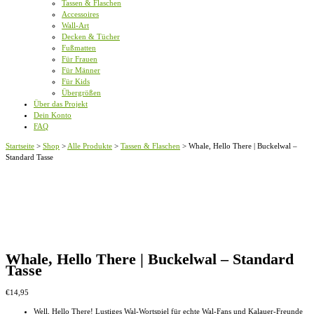
Tassen & Flaschen
Accessoires
Wall-Art
Decken & Tücher
Fußmatten
Für Frauen
Für Männer
Für Kids
Übergrößen
Über das Projekt
Dein Konto
FAQ
Startseite
>
Shop
>
Alle Produkte
>
Tassen & Flaschen
>
Whale, Hello There | Buckelwal –
Standard Tasse
Whale, Hello There | Buckelwal – Standard
Tasse
€
14,95
Well, Hello There! Lustiges Wal-Wortspiel für echte Wal-Fans und Kalauer-Freunde