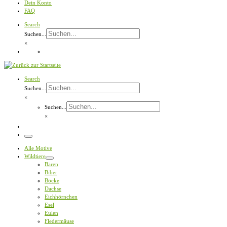
Dein Konto
FAQ
Search
Suchen...
×
Search
Suchen...
×
Suchen...
×
Menü
Alle Motive
Wildtiere
Bären
Biber
Böcke
Dachse
Eichhörnchen
Esel
Eulen
Fledermäuse