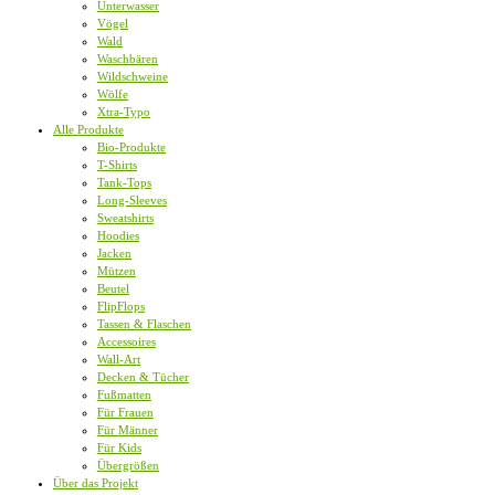
Unterwasser
Vögel
Wald
Waschbären
Wildschweine
Wölfe
Xtra-Typo
Alle Produkte
Bio-Produkte
T-Shirts
Tank-Tops
Long-Sleeves
Sweatshirts
Hoodies
Jacken
Mützen
Beutel
FlipFlops
Tassen & Flaschen
Accessoires
Wall-Art
Decken & Tücher
Fußmatten
Für Frauen
Für Männer
Für Kids
Übergrößen
Über das Projekt