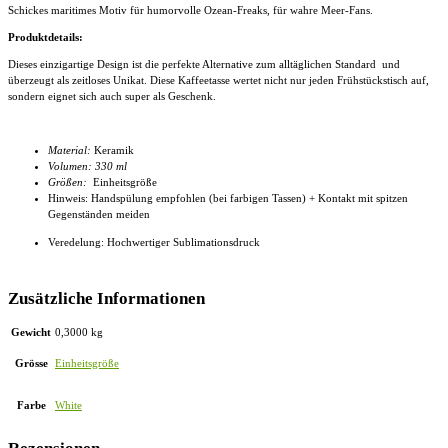
Schickes maritimes Motiv für humorvolle Ozean-Freaks, für wahre Meer-Fans.
Produktdetails:
Dieses einzigartige Design ist die perfekte Alternative zum alltäglichen Standard und
überzeugt als zeitloses Unikat. Diese
Kaffeetasse
wertet nicht nur jeden Frühstückstisch auf,
sondern eignet sich auch super als Geschenk.
Material:
Keramik
Volumen: 330 ml
Größen:
Einheitsgröße
Hinweis: Handspülung empfohlen (bei farbigen Tassen) + Kontakt mit spitzen
Gegenständen meiden
Veredelung: Hochwertiger Sublimationsdruck
Zusätzliche Informationen
Gewicht
0,3000 kg
Grösse
Einheitsgröße
Farbe
White