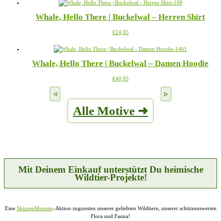
weist
können
mehrere
auf
Whale, Hello There | Buckelwal – Herren Shirt
Varianten
der
auf.
Produktseite
Dieses
€
24,95
Die
gewählt
Produkt
Optionen
werden
weist
können
mehrere
auf
Whale, Hello There | Buckelwal – Damen Hoodie
Varianten
der
auf.
Produktseite
Dieses
€
40,95
Die
gewählt
Produkt
Optionen
werden
weist
können
mehrere
auf
Alle Motive ➜
Varianten
der
auf.
Produktseite
Die
gewählt
Optionen
werden
können
auf
der
Produktseite
Mit Deinem Einkauf unterstützt Du heimische
gewählt
Wildtier-Projekte!
werden
Eine
SkizzenMonster
-Aktion zugunsten unserer geliebten Wildtiere, unserer schützenswerten
Flora und Fauna!