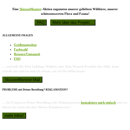
Eine
SkizzenMonster
-Aktion zugunsten unserer geliebten Wildtiere, unserer
schützenswerten Flora und Fauna!
ALLGEMEINE FRAGEN
Größenangaben
Farbwahl
Retoure/Umtausch
FAQ
… und falls Dir Dein Lieblings-Wildtier oder Dein Wunsch-Produkt hier fehlt, dann
schreib mir einfach und ich schaue, wie ich Dir helfen kann!
PROBLEME mit Deiner Bestellung? REKLAMATION?
… bei Fragen zu Deiner Bestellung oder Reklamationen
kontaktiere mich einfach
und wir
klären das dann mit dem Shirtee-Kundenservice!