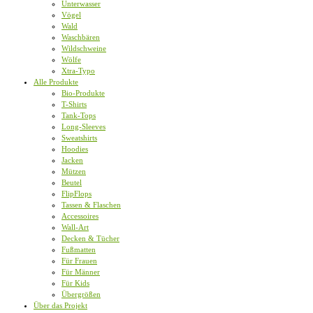
Unterwasser
Vögel
Wald
Waschbären
Wildschweine
Wölfe
Xtra-Typo
Alle Produkte
Bio-Produkte
T-Shirts
Tank-Tops
Long-Sleeves
Sweatshirts
Hoodies
Jacken
Mützen
Beutel
FlipFlops
Tassen & Flaschen
Accessoires
Wall-Art
Decken & Tücher
Fußmatten
Für Frauen
Für Männer
Für Kids
Übergrößen
Über das Projekt