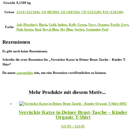
Gewicht
0,1500 kg
Grösse
12/14 (152/164)
,
3/4 (98/104)
,
5/6 (110/116)
,
7/8 (122/128)
,
9/11 (134/146)
Ash (Heather)
,
Black
,
Gold
,
Indigo
,
Kelly Green
,
Navy
,
Orange
,
Pacific Grey
,
Farbe
Pink Sixties
,
Red
,
Royal Blue
,
Sky Blue
,
Sorbet
,
Swimming Pool
Rezensionen
Es gibt noch keine Rezensionen.
Schreibe die erste Rezension für „Verrückte Katze in Deiner Brust-Tasche – Kinder T-
Shirt“
Du musst
angemeldet
sein, um eine Rezension veröffentlichen zu können.
Mehr Produkte mit diesem Motiv...
Verrückte Katze in Deiner Brust-Tasche – Kinder
Organic T-Shirt
Preisspanne:
Dieses
€
21,95
–
€
23,95
€21,95
Produkt