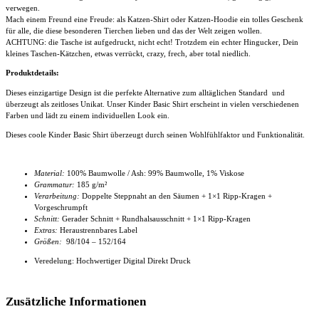
verwegen.
Mach einem Freund eine Freude: als Katzen-Shirt oder Katzen-Hoodie ein tolles Geschenk
für alle, die diese besonderen Tierchen lieben und das der Welt zeigen wollen.
ACHTUNG: die Tasche ist aufgedruckt, nicht echt! Trotzdem ein echter Hingucker, Dein
kleines Taschen-Kätzchen, etwas verrückt, crazy, frech, aber total niedlich.
Produktdetails:
Dieses einzigartige Design ist die perfekte Alternative zum alltäglichen Standard und
überzeugt als zeitloses Unikat. Unser
Kinder Basic Shirt
erscheint in vielen verschiedenen
Farben und lädt zu einem individuellen Look ein.
Dieses coole
Kinder Basic Shirt
überzeugt durch seinen Wohlfühlfaktor und Funktionalität.
Material:
100% Baumwolle / Ash: 99% Baumwolle, 1% Viskose
Grammatur:
185 g/m²
Verarbeitung:
Doppelte Steppnaht an den Säumen + 1×1 Ripp-Kragen +
Vorgeschrumpft
Schnitt:
Gerader Schnitt + Rundhalsausschnitt + 1×1 Ripp-Kragen
Extras:
Heraustrennbares Label
Größen:
98/104 – 152/164
Veredelung: Hochwertiger Digital Direkt Druck
Zusätzliche Informationen