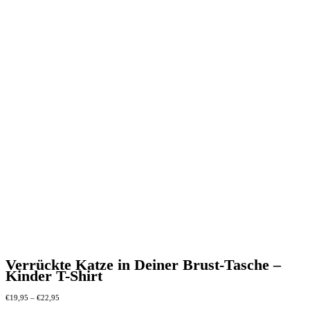
Verrückte Katze in Deiner Brust-Tasche –
Kinder T-Shirt
Preisspanne:
€
19,95
–
€
22,95
€19,95