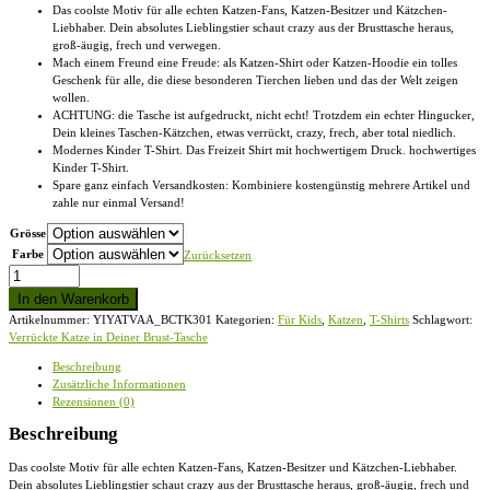
Das coolste Motiv für alle echten Katzen-Fans, Katzen-Besitzer und Kätzchen-
bis
Liebhaber. Dein absolutes Lieblingstier schaut crazy aus der Brusttasche heraus,
€22,95
groß-äugig, frech und verwegen.
Mach einem Freund eine Freude: als Katzen-Shirt oder Katzen-Hoodie ein tolles
Geschenk für alle, die diese besonderen Tierchen lieben und das der Welt zeigen
wollen.
ACHTUNG: die Tasche ist aufgedruckt, nicht echt! Trotzdem ein echter Hingucker,
Dein kleines Taschen-Kätzchen, etwas verrückt, crazy, frech, aber total niedlich.
Modernes Kinder T-Shirt. Das Freizeit Shirt mit hochwertigem Druck. hochwertiges
Kinder T-Shirt.
Spare ganz einfach Versandkosten: Kombiniere kostengünstig mehrere Artikel und
zahle nur einmal Versand!
Grösse
Farbe
Zurücksetzen
Verrückte
Katze
In den Warenkorb
in
Artikelnummer:
YIYATVAA_BCTK301
Kategorien:
Für Kids
,
Katzen
,
T-Shirts
Schlagwort:
Deiner
Verrückte Katze in Deiner Brust-Tasche
Brust-
Tasche
Beschreibung
-
Zusätzliche Informationen
Kinder
Rezensionen (0)
T-
Shirt
Beschreibung
Menge
Das coolste Motiv für alle echten Katzen-Fans, Katzen-Besitzer und Kätzchen-Liebhaber.
Dein absolutes Lieblingstier schaut crazy aus der Brusttasche heraus, groß-äugig, frech und