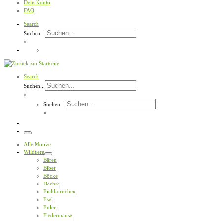
Dein Konto
FAQ
Search
Suchen...
×
Search
Suchen...
×
Suchen...
×
Menü
Alle Motive
Wildtiere
Bären
Biber
Böcke
Dachse
Eichhörnchen
Esel
Eulen
Fledermäuse