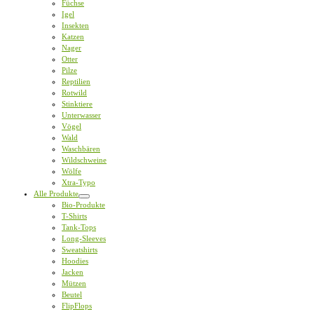
Füchse
Igel
Insekten
Katzen
Nager
Otter
Pilze
Reptilien
Rotwild
Stinktiere
Unterwasser
Vögel
Wald
Waschbären
Wildschweine
Wölfe
Xtra-Typo
Alle Produkte
Bio-Produkte
T-Shirts
Tank-Tops
Long-Sleeves
Sweatshirts
Hoodies
Jacken
Mützen
Beutel
FlipFlops