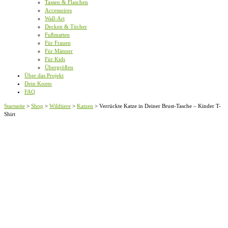
Tassen & Flaschen
Accessoires
Wall-Art
Decken & Tücher
Fußmatten
Für Frauen
Für Männer
Für Kids
Übergrößen
Über das Projekt
Dein Konto
FAQ
Startseite
>
Shop
>
Wildtiere
>
Katzen
>
Verrückte Katze in Deiner Brust-Tasche – Kinder T-
Shirt