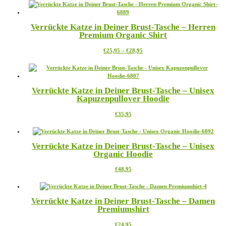
bis
weist
€23,95
mehrere
Varianten
Verrückte Katze in Deiner Brust-Tasche – Herren
auf.
Premium Organic Shirt
Die
Optionen
Preisspanne:
Dieses
€
25,95
–
€
28,95
können
€25,95
Produkt
auf
bis
weist
der
€28,95
mehrere
Produktseite
Varianten
gewählt
Verrückte Katze in Deiner Brust-Tasche – Unisex
auf.
werden
Kapuzenpullover Hoodie
Die
Optionen
Dieses
€
35,95
können
Produkt
auf
weist
der
mehrere
Produktseite
Verrückte Katze in Deiner Brust-Tasche – Unisex
Varianten
gewählt
Organic Hoodie
auf.
werden
Die
Dieses
€
48,95
Optionen
Produkt
können
weist
auf
mehrere
der
Verrückte Katze in Deiner Brust-Tasche – Damen
Varianten
Produktseite
Premiumshirt
auf.
gewählt
Die
werden
Dieses
€
24,95
Optionen