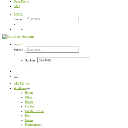
Dein Konto
FAQ
Search
Suchen...
×
Search
Suchen...
×
Suchen...
×
Menü
Alle Motive
Wildtiere
Bären
Biber
Böcke
Dachse
Eichhörnchen
Esel
Eulen
Fledermäuse