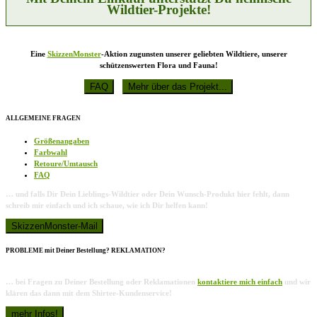
gewählt
Wildtier-Projekte!
werden
Eine
SkizzenMonster
-Aktion zugunsten unserer geliebten Wildtiere, unserer
schützenswerten Flora und Fauna!
ALLGEMEINE FRAGEN
Größenangaben
Farbwahl
Retoure/Umtausch
FAQ
… und falls Dir Dein Lieblings-Wildtier oder Dein Wunsch-Produkt hier fehlt, dann
schreib mir einfach und ich schaue, wie ich Dir helfen kann!
PROBLEME mit Deiner Bestellung? REKLAMATION?
… bei Fragen zu Deiner Bestellung oder Reklamationen
kontaktiere mich einfach
und wir
klären das dann mit dem Shirtee-Kundenservice!