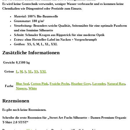
Es wird keine Gentechnik verwendet, weniger Wasser verbraucht und es kommen keine
Chemikalien wie Düngemittel oder Pestizide zum Einsatz.
Material:
100% Bio-Baumwolle
Grammatur:
180 g/m²
Verarbeitung:
Besonders weiche Qualität, Seitennähte für eine optimale Passform
und eine feminine Silhouette
Schnitt:
Schmaler Kragen aus Rippstrick für eine moderne Optik
Extras:
ohne Hersteller-Label im Nacken + Vorgeschrumpft
Größen:
XS, S, M, L, XL, XXL
Zusätzliche Informationen
Gewicht
0,1500 kg
Grösse
L
,
M
,
S
,
XL
,
XS
,
XXL
Blue Soul
,
Cotton Pink
,
Fraiche Peche
,
Heather Grey
,
Lavender
,
Natural Raw
,
Farbe
Nispero
,
White
Rezensionen
Es gibt noch keine Rezensionen.
Schreibe die erste Rezension für „Street Art Fuchs Silhouette – Damen Premium Organic
T-Shirt 2.0 ST/ST“