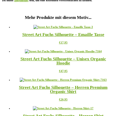
Du musst
angemeldet
sein, um eine Rezension veröffentlichen zu können.
Mehr Produkte mit diesem Motiv...
Street Art Fuchs Silhouette – Emaille Tasse
Dieses
€
17,95
Produkt
weist
mehrere
Street Art Fuchs Silhouette – Unisex Organic
Varianten
Hoodie
auf.
Die
Dieses
€
47,95
Optionen
Produkt
können
weist
auf
mehrere
der
Street Art Fuchs Silhouette – Herren Premium
Varianten
Produktseite
Organic Shirt
auf.
gewählt
Die
werden
Dieses
€
26,95
Optionen
Produkt
können
weist
auf
mehrere
der
Street Art Fuchs Silhouette – Herren Shirt
Varianten