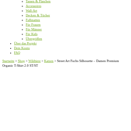
Tassen & Flaschen
Accessoires
Wall-Art
Decken & Tücher
Fußmatten
Für Frauen
Für Männer
Für Kids
Übergrößen
Über das Projekt
Dein Konto
FAQ
Startseite
>
Shop
>
Wildtiere
>
Katzen
>
Street Art Fuchs Silhouette – Damen Premium
Organic T-Shirt 2.0 ST/ST