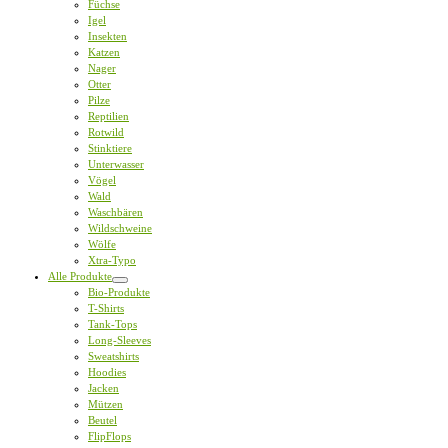
Füchse
Igel
Insekten
Katzen
Nager
Otter
Pilze
Reptilien
Rotwild
Stinktiere
Unterwasser
Vögel
Wald
Waschbären
Wildschweine
Wölfe
Xtra-Typo
Alle Produkte
Bio-Produkte
T-Shirts
Tank-Tops
Long-Sleeves
Sweatshirts
Hoodies
Jacken
Mützen
Beutel
FlipFlops