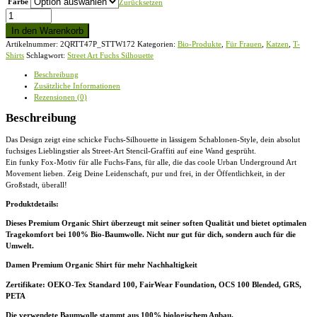
Farbe
Zurücksetzen
Street
Art
In den Warenkorb
Fuchs
Artikelnummer:
2QRTT47P_STTW172
Kategorien:
Bio-Produkte
,
Für Frauen
,
Katzen
,
T-
Silhouette
Shirts
Schlagwort:
Street Art Fuchs Silhouette
-
Damen
Beschreibung
Premium
Zusätzliche Informationen
Organic
Rezensionen (0)
T-
Shirt
Beschreibung
2.0
ST/ST
Das Design zeigt eine schicke Fuchs-Silhouette in lässigem Schablonen-Style, dein absolut
Menge
fuchsiges Lieblingstier als Street-Art Stencil-Graffiti auf eine Wand gesprüht.
Ein funky Fox-Motiv für alle Fuchs-Fans, für alle, die das coole Urban Underground Art
Movement lieben. Zeig Deine Leidenschaft, pur und frei, in der Öffentlichkeit, in der
Großstadt, überall!
Produktdetails:
Dieses Premium Organic Shirt überzeugt mit seiner soften Qualität und bietet optimalen
Tragekomfort bei 100% Bio-Baumwolle. Nicht nur gut für dich, sondern auch für die
Umwelt.
Damen Premium Organic Shirt für mehr Nachhaltigkeit
Zertifikate
: OEKO-Tex Standard 100, FairWear Foundation, OCS 100 Blended, GRS,
PETA
Die verwendete Baumwolle stammt aus 100% biologischem Anbau.