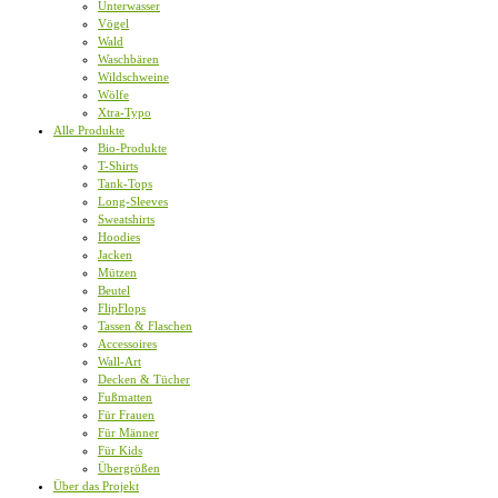
Unterwasser
Vögel
Wald
Waschbären
Wildschweine
Wölfe
Xtra-Typo
Alle Produkte
Bio-Produkte
T-Shirts
Tank-Tops
Long-Sleeves
Sweatshirts
Hoodies
Jacken
Mützen
Beutel
FlipFlops
Tassen & Flaschen
Accessoires
Wall-Art
Decken & Tücher
Fußmatten
Für Frauen
Für Männer
Für Kids
Übergrößen
Über das Projekt