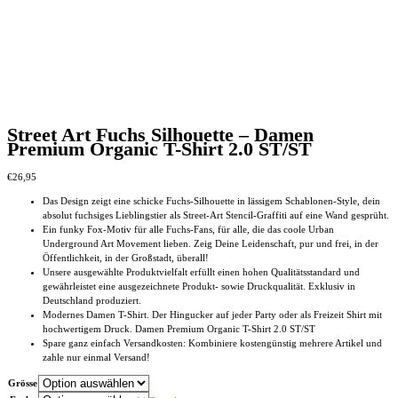
Street Art Fuchs Silhouette – Damen
Premium Organic T-Shirt 2.0 ST/ST
€
26,95
Das Design zeigt eine schicke Fuchs-Silhouette in lässigem Schablonen-Style, dein
absolut fuchsiges Lieblingstier als Street-Art Stencil-Graffiti auf eine Wand gesprüht.
Ein funky Fox-Motiv für alle Fuchs-Fans, für alle, die das coole Urban
Underground Art Movement lieben. Zeig Deine Leidenschaft, pur und frei, in der
Öffentlichkeit, in der Großstadt, überall!
Unsere ausgewählte Produktvielfalt erfüllt einen hohen Qualitätsstandard und
gewährleistet eine ausgezeichnete Produkt- sowie Druckqualität. Exklusiv in
Deutschland produziert.
Modernes Damen T-Shirt. Der Hingucker auf jeder Party oder als Freizeit Shirt mit
hochwertigem Druck. Damen Premium Organic T-Shirt 2.0 ST/ST
Spare ganz einfach Versandkosten: Kombiniere kostengünstig mehrere Artikel und
zahle nur einmal Versand!
Grösse