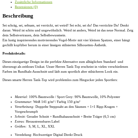
Zusätzliche Informationen
Tanktop
Rezensionen (0)
Menge
Beschreibung
Sei schräg, sei, seltsam, sei verrückt, sei weird! Sei echt, sei du! Das verrückte Du! Denkt
daran: Weird ist schön und ungewöhnlich. Weird ist anders, Weird ist das neue Normal. Zeig
dein Selbstvertrauen, dein Selbstbewusstsein.
Ein lustig inspirierendes motivierendes Vogel-Motiv mit vier kleinen Spatzen, einer hängt
gechillt kopfüber herum in einer lässigen stilisierten Silhouetten-Ästhetik.
Produktdetails:
Dieses einzigartige Design ist die perfekte Alternative zum alltäglichen Standard und
überzeugt als zeitloses Unikat. Unser
Herren Tank-Top
erscheint in vielen verschiedenen
Farben im Rundhals-Ausschnitt und lädt zum sportlich aber stilsicheren Look ein.
Dieses smarte
Herren Tank-Top
wird problemlos zum Hingucker jeden Sportlers:
Material:
100% Baumwolle / Sport Grey: 90% Baumwolle, 10% Polyester
Grammatur:
Weiß 141 g/m² / Farbig 150 g/m²
Verarbeitung:
Doppelte Steppnaht an den Säumen + 1×1 Ripp-Kragen +
Vorgeschrumpft
Schnitt:
Gerader Schnitt + Rundhalsausschnitt
+ Breite Träger (6,5 cm)
Extras:
Heraustrennbares Label
Größen:
S, M, L, XL, XXL
Veredelung: Hochwertiger Digital Direkt Druck