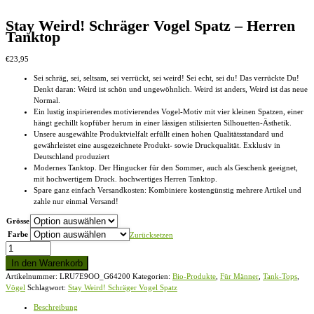
Stay Weird! Schräger Vogel Spatz – Herren
Tanktop
€
23,95
Sei schräg, sei, seltsam, sei verrückt, sei weird! Sei echt, sei du! Das verrückte Du!
Denkt daran: Weird ist schön und ungewöhnlich. Weird ist anders, Weird ist das neue
Normal.
Ein lustig inspirierendes motivierendes Vogel-Motiv mit vier kleinen Spatzen, einer
hängt gechillt kopfüber herum in einer lässigen stilisierten Silhouetten-Ästhetik.
Unsere ausgewählte Produktvielfalt erfüllt einen hohen Qualitätsstandard und
gewährleistet eine ausgezeichnete Produkt- sowie Druckqualität. Exklusiv in
Deutschland produziert
Modernes Tanktop. Der Hingucker für den Sommer, auch als Geschenk geeignet,
mit hochwertigem Druck. hochwertiges Herren Tanktop.
Spare ganz einfach Versandkosten: Kombiniere kostengünstig mehrere Artikel und
zahle nur einmal Versand!
Grösse
Farbe
Zurücksetzen
Stay
Weird!
In den Warenkorb
Schräger
Artikelnummer:
LRU7E9OO_G64200
Kategorien:
Bio-Produkte
,
Für Männer
,
Tank-Tops
,
Vogel
Vögel
Schlagwort:
Stay Weird! Schräger Vogel Spatz
Spatz
-
Beschreibung
Herren