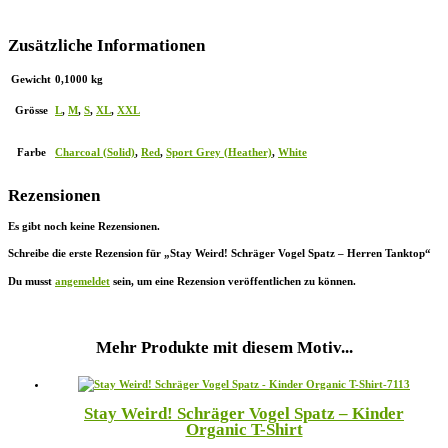
Zusätzliche Informationen
Gewicht
0,1000 kg
Grösse
L
,
M
,
S
,
XL
,
XXL
Farbe
Charcoal (Solid)
,
Red
,
Sport Grey (Heather)
,
White
Rezensionen
Es gibt noch keine Rezensionen.
Schreibe die erste Rezension für „Stay Weird! Schräger Vogel Spatz – Herren Tanktop“
Du musst
angemeldet
sein, um eine Rezension veröffentlichen zu können.
Mehr Produkte mit diesem Motiv...
Stay Weird! Schräger Vogel Spatz – Kinder
Organic T-Shirt