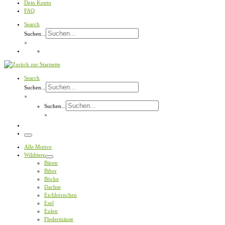
Dein Konto
FAQ
Search
Suchen...
×
Search
Suchen...
×
Suchen...
×
Menü
Alle Motive
Wildtiere
Bären
Biber
Böcke
Dachse
Eichhörnchen
Esel
Eulen
Fledermäuse