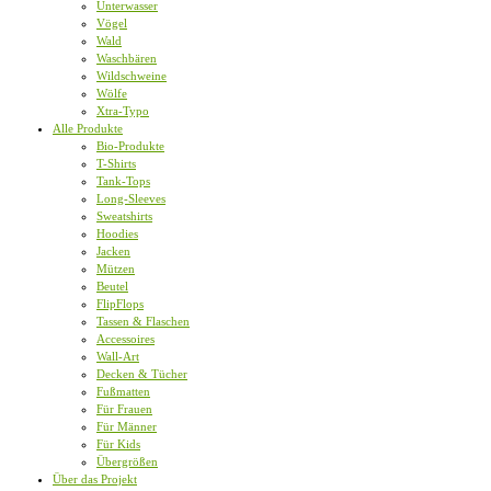
Unterwasser
Vögel
Wald
Waschbären
Wildschweine
Wölfe
Xtra-Typo
Alle Produkte
Bio-Produkte
T-Shirts
Tank-Tops
Long-Sleeves
Sweatshirts
Hoodies
Jacken
Mützen
Beutel
FlipFlops
Tassen & Flaschen
Accessoires
Wall-Art
Decken & Tücher
Fußmatten
Für Frauen
Für Männer
Für Kids
Übergrößen
Über das Projekt