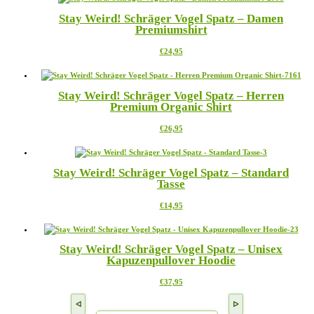
mehrere
auf
Stay Weird! Schräger Vogel Spatz – Damen
Varianten
der
Premiumshirt
auf.
Produktseite
Die
gewählt
Dieses
€
24,95
Optionen
werden
Produkt
können
weist
auf
mehrere
der
Stay Weird! Schräger Vogel Spatz – Herren
Varianten
Produktseite
Premium Organic Shirt
auf.
gewählt
Die
werden
Dieses
€
26,95
Optionen
Produkt
können
weist
auf
mehrere
der
Stay Weird! Schräger Vogel Spatz – Standard
Varianten
Produktseite
Tasse
auf.
gewählt
Die
werden
Dieses
€
14,95
Optionen
Produkt
können
weist
auf
mehrere
der
Stay Weird! Schräger Vogel Spatz – Unisex
Varianten
Produktseite
Kapuzenpullover Hoodie
auf.
gewählt
Die
werden
Dieses
€
37,95
Optionen
Produkt
können
weist
auf