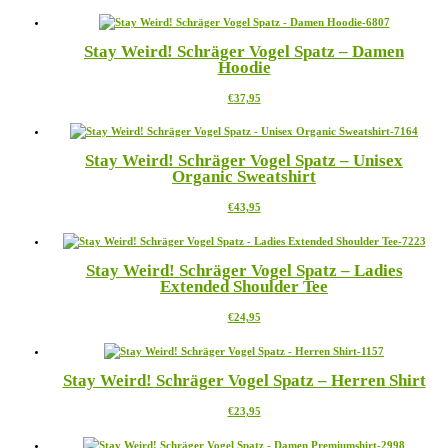
Produkt
Optionen
weist
können
mehrere
auf
Stay Weird! Schräger Vogel Spatz – Damen
Varianten
der
Hoodie
auf.
Produktseite
Die
gewählt
Dieses
€
37,95
Optionen
werden
Produkt
können
weist
auf
mehrere
der
Stay Weird! Schräger Vogel Spatz – Unisex
Varianten
Produktseite
Organic Sweatshirt
auf.
gewählt
Die
werden
Dieses
€
43,95
Optionen
Produkt
können
weist
auf
mehrere
der
Stay Weird! Schräger Vogel Spatz – Ladies
Varianten
Produktseite
Extended Shoulder Tee
auf.
gewählt
Die
werden
Dieses
€
24,95
Optionen
Produkt
können
weist
auf
mehrere
der
Stay Weird! Schräger Vogel Spatz – Herren Shirt
Varianten
Produktseite
auf.
gewählt
Dieses
€
23,95
Die
werden
Produkt
Optionen
weist
können