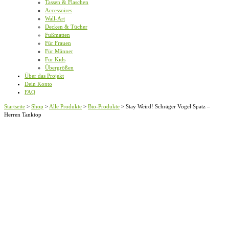
Tassen & Flaschen
Accessoires
Wall-Art
Decken & Tücher
Fußmatten
Für Frauen
Für Männer
Für Kids
Übergrößen
Über das Projekt
Dein Konto
FAQ
Startseite
>
Shop
>
Alle Produkte
>
Bio-Produkte
>
Stay Weird! Schräger Vogel Spatz –
Herren Tanktop