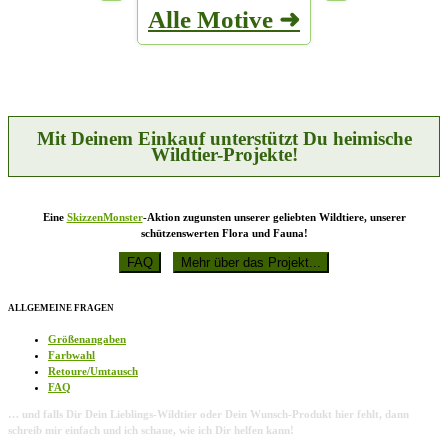
mehrere
der
Alle Motive ➜
Varianten
Produktseite
auf.
gewählt
Die
werden
Optionen
können
auf
der
Produktseite
Mit Deinem Einkauf unterstützt Du heimische
gewählt
Wildtier-Projekte!
werden
Eine
SkizzenMonster
-Aktion zugunsten unserer geliebten Wildtiere, unserer
schützenswerten Flora und Fauna!
ALLGEMEINE FRAGEN
Größenangaben
Farbwahl
Retoure/Umtausch
FAQ
… und falls Dir Dein Lieblings-Wildtier oder Dein Wunsch-Produkt hier fehlt, dann
schreib mir einfach und ich schaue, wie ich Dir helfen kann!