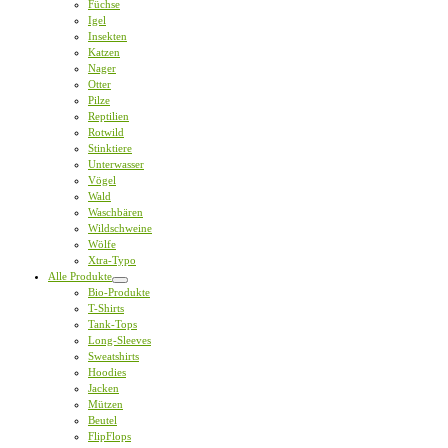
Füchse
Igel
Insekten
Katzen
Nager
Otter
Pilze
Reptilien
Rotwild
Stinktiere
Unterwasser
Vögel
Wald
Waschbären
Wildschweine
Wölfe
Xtra-Typo
Alle Produkte
Bio-Produkte
T-Shirts
Tank-Tops
Long-Sleeves
Sweatshirts
Hoodies
Jacken
Mützen
Beutel
FlipFlops