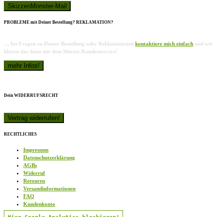
PROBLEME mit Deiner Bestellung? REKLAMATION?
… bei Fragen zu Deiner Bestellung oder Reklamationen
kontaktiere mich einfach
und wir
klären das dann mit dem Shirtee-Kundenservice!
Dein WIDERRUFSRECHT
RECHTLICHES
Impressum
Datenschutzerklärung
AGBs
Widerruf
Retouren
Versandinformationen
FAQ
Kundenkonto