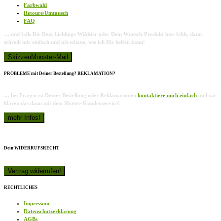
Farbwahl
Retoure/Umtausch
FAQ
… und falls Dir Dein Lieblings-Wildtier oder Dein Wunsch-Produkt hier fehlt, dann
schreib mir einfach und ich schaue, wie ich Dir helfen kann!
PROBLEME mit Deiner Bestellung? REKLAMATION?
… bei Fragen zu Deiner Bestellung oder Reklamationen
kontaktiere mich einfach
und wir
klären das dann mit dem Shirtee-Kundenservice!
Dein WIDERRUFSRECHT
RECHTLICHES
Impressum
Datenschutzerklärung
AGBs