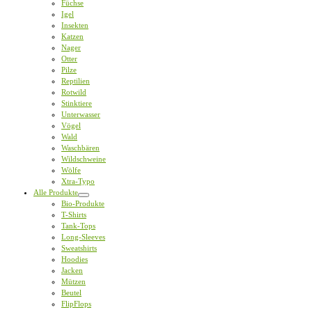
Füchse
Igel
Insekten
Katzen
Nager
Otter
Pilze
Reptilien
Rotwild
Stinktiere
Unterwasser
Vögel
Wald
Waschbären
Wildschweine
Wölfe
Xtra-Typo
Alle Produkte
Bio-Produkte
T-Shirts
Tank-Tops
Long-Sleeves
Sweatshirts
Hoodies
Jacken
Mützen
Beutel
FlipFlops