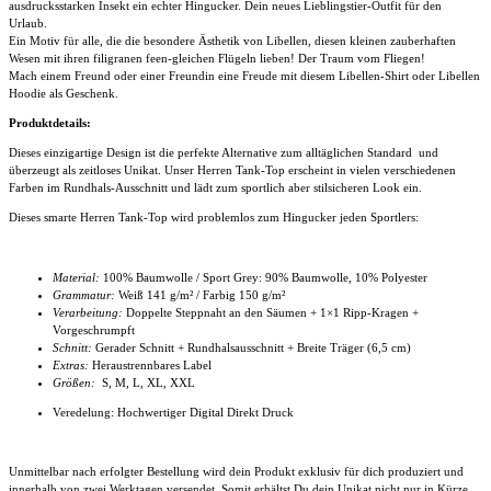
ausdrucksstarken Insekt ein echter Hingucker. Dein neues Lieblingstier-Outfit für den
Urlaub.
Ein Motiv für alle, die die besondere Ästhetik von Libellen, diesen kleinen zauberhaften
Wesen mit ihren filigranen feen-gleichen Flügeln lieben! Der Traum vom Fliegen!
Mach einem Freund oder einer Freundin eine Freude mit diesem Libellen-Shirt oder Libellen
Hoodie als Geschenk.
Produktdetails:
Dieses einzigartige Design ist die perfekte Alternative zum alltäglichen Standard und
überzeugt als zeitloses Unikat. Unser
Herren Tank-Top
erscheint in vielen verschiedenen
Farben im Rundhals-Ausschnitt und lädt zum sportlich aber stilsicheren Look ein.
Dieses smarte
Herren Tank-Top
wird problemlos zum Hingucker jeden Sportlers:
Material:
100% Baumwolle / Sport Grey: 90% Baumwolle, 10% Polyester
Grammatur:
Weiß 141 g/m² / Farbig 150 g/m²
Verarbeitung:
Doppelte Steppnaht an den Säumen + 1×1 Ripp-Kragen +
Vorgeschrumpft
Schnitt:
Gerader Schnitt + Rundhalsausschnitt
+ Breite Träger (6,5 cm)
Extras:
Heraustrennbares Label
Größen:
S, M, L, XL, XXL
Veredelung: Hochwertiger Digital Direkt Druck
Unmittelbar nach erfolgter Bestellung wird dein Produkt exklusiv für dich produziert und
innerhalb von zwei Werktagen versendet. Somit erhältst Du dein Unikat nicht nur in Kürze,