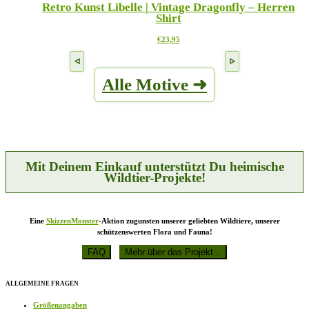
Retro Kunst Libelle | Vintage Dragonfly – Herren
Varianten
Produktseite
Shirt
auf.
gewählt
Die
werden
Dieses
€
23,95
Optionen
Produkt
können
weist
auf
mehrere
der
Alle Motive ➜
Varianten
Produktseite
auf.
gewählt
Die
werden
Optionen
können
auf
der
Produktseite
Mit Deinem Einkauf unterstützt Du heimische
gewählt
Wildtier-Projekte!
werden
Eine
SkizzenMonster
-Aktion zugunsten unserer geliebten Wildtiere, unserer
schützenswerten Flora und Fauna!
ALLGEMEINE FRAGEN
Größenangaben