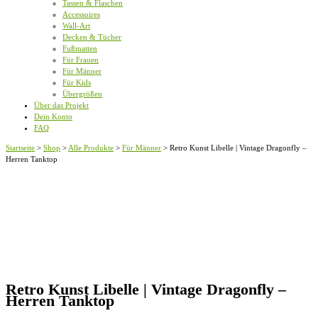
Tassen & Flaschen
Accessoires
Wall-Art
Decken & Tücher
Fußmatten
Für Frauen
Für Männer
Für Kids
Übergrößen
Über das Projekt
Dein Konto
FAQ
Startseite
>
Shop
>
Alle Produkte
>
Für Männer
>
Retro Kunst Libelle | Vintage Dragonfly –
Herren Tanktop
Retro Kunst Libelle | Vintage Dragonfly –
Herren Tanktop