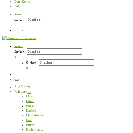
Dein Konto
FAQ
Search
Suchen...
×
Search
Suchen...
×
Suchen...
×
Menü
Alle Motive
Wildtiere
Bären
Biber
Böcke
Dachse
Eichhörnchen
Esel
Eulen
Fledermäuse