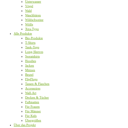
Unterwasser
Vögel
Wald
Waschbären
Wildschweine
Wölfe
Xtra-Typo
Alle Produkte
Bio-Produkte
T-Shirts
Tank-Tops
Long-Sleeves
Sweatshirts
Hoodies
Jacken
Mützen
Beutel
FlipFlops
Tassen & Flaschen
Accessoires
Wall-Art
Decken & Tücher
Fußmatten
Für Frauen
Für Männer
Für Kids
Übergrößen
Über das Projekt