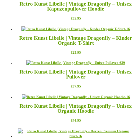
Retro Kunst Libelle | Vintage Dragonfly – Unisex
Kapuzenpullover Hoodie
Dieses
€
35,95
Produkt
weist
mehrere
Retro Kunst Libelle | Vintage Dragonfly – Kinder
Varianten
Organic T-Shirt
auf.
Die
Dieses
€
23,95
Optionen
Produkt
können
weist
auf
mehrere
der
Retro Kunst Libelle | Vintage Dragonfly – Unisex
Varianten
Produktseite
Pullover
auf.
gewählt
Die
werden
Dieses
€
37,95
Optionen
Produkt
können
weist
auf
mehrere
der
Retro Kunst Libelle | Vintage Dragonfly – Unisex
Varianten
Produktseite
Organic Hoodie
auf.
gewählt
Die
werden
Dieses
€
44,95
Optionen
Produkt
können
weist
auf
mehrere
der