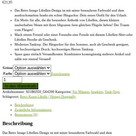
€
21,95
Das Retro Intage Libellen-Design ist mit seiner besonderen Farbwahl und dem
ausdrucksstarken Insekt ein echter Hingucker. Dein neues Outfit für den Urlaub.
Ein Motiv für alle, die die besondere Ästhetik von Libellen, diesen kleinen
zauberhaften Wesen mit ihren filigranen feen-gleichen Flügeln lieben! Der Traum
vom Fliegen!
Mach einem Freund oder einer Freundin eine Freude mit diesem Libellen-Shirt oder
Libellen Hoodie als Geschenk.
Modernes Tanktop. Der Hingucker für den Sommer, auch als Geschenk geeignet,
mit hochwertigem Druck. hochwertiges Herren Tanktop.
Spare ganz einfach Versandkosten: Kombiniere kostengünstig mehrere Artikel und
zahle nur einmal Versand!
Grösse
Farbe
Zurücksetzen
Retro
Kunst
In den Warenkorb
Libelle
Artikelnummer:
XI1B0ZDJ_G64200
Kategorien:
Für Männer
,
Insekten
,
Tank-Tops
|
Schlagwort:
Retro Kunst Libelle | Vintage Dragonfly
Vintage
Dragonfly
Beschreibung
-
Zusätzliche Informationen
Herren
Rezensionen (0)
Tanktop
Menge
Beschreibung
Das Retro Intage Libellen-Design ist mit seiner besonderen Farbwahl und dem