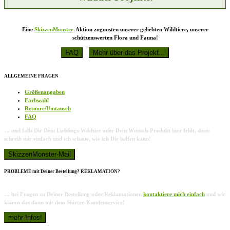
werden
Eine
SkizzenMonster
-Aktion zugunsten unserer geliebten Wildtiere, unserer
schützenswerten Flora und Fauna!
ALLGEMEINE FRAGEN
Größenangaben
Farbwahl
Retoure/Umtausch
FAQ
… und falls Dir Dein Lieblings-Wildtier oder Dein Wunsch-Produkt hier fehlt, dann
schreib mir einfach und ich schaue, wie ich Dir helfen kann!
PROBLEME mit Deiner Bestellung? REKLAMATION?
… bei Fragen zu Deiner Bestellung oder Reklamationen
kontaktiere mich einfach
und wir
klären das dann mit dem Shirtee-Kundenservice!