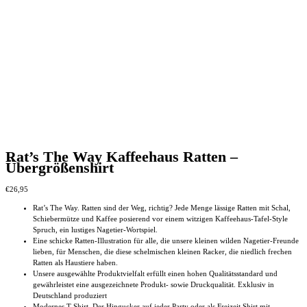
Rat’s The Way Kaffeehaus Ratten –
Übergrößenshirt
€
26,95
Rat’s The Way. Ratten sind der Weg, richtig? Jede Menge lässige Ratten mit Schal,
Schiebermütze und Kaffee posierend vor einem witzigen Kaffeehaus-Tafel-Style
Spruch, ein lustiges Nagetier-Wortspiel.
Eine schicke Ratten-Illustration für alle, die unsere kleinen wilden Nagetier-Freunde
lieben, für Menschen, die diese schelmischen kleinen Racker, die niedlich frechen
Ratten als Haustiere haben.
Unsere ausgewählte Produktvielfalt erfüllt einen hohen Qualitätsstandard und
gewährleistet eine ausgezeichnete Produkt- sowie Druckqualität. Exklusiv in
Deutschland produziert
Modernes T-Shirt. Der Hingucker auf jeder Party oder als Freizeit Shirt mit