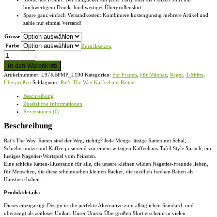
hochwertigem Druck. hochwertiges Übergrößenshirt.
Spare ganz einfach Versandkosten: Kombiniere kostengünstig mehrere Artikel und
zahle nur einmal Versand!
Grösse
Farbe
Zurücksetzen
Rat’s
The
In den Warenkorb
Way
Artikelnummer:
L97KBPMP_L190
Kategorien:
Für Frauen
,
Für Männer
,
Nager
,
T-Shirts
,
Kaffeehaus
Übergrößen
Schlagwort:
Rat’s The Way Kaffeehaus Ratten
Ratten
-
Beschreibung
Übergrößenshirt
Zusätzliche Informationen
Menge
Rezensionen (0)
Beschreibung
Rat’s The Way. Ratten sind der Weg, richtig? Jede Menge lässige Ratten mit Schal,
Schiebermütze und Kaffee posierend vor einem witzigen Kaffeehaus-Tafel-Style Spruch, ein
lustiges Nagetier-Wortspiel vom Feinsten.
Eine schicke Ratten-Illustration für alle, die unsere kleinen wilden Nagetier-Freunde lieben,
für Menschen, die diese schelmischen kleinen Racker, die niedlich frechen Ratten als
Haustiere haben.
Produktdetails:
Dieses einzigartige Design ist die perfekte Alternative zum alltäglichen Standard und
überzeugt als zeitloses Unikat. Unser
Unisex Übergrößen Shirt
erscheint in vielen