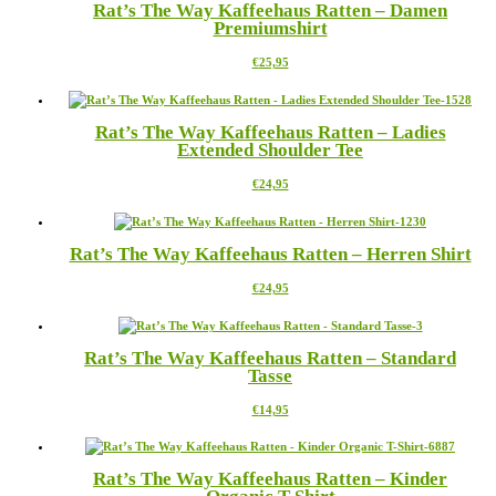
Rat’s The Way Kaffeehaus Ratten – Damen
Varianten
Produktseite
Premiumshirt
auf.
gewählt
Die
werden
Dieses
€
25,95
Optionen
Produkt
können
weist
auf
mehrere
der
Rat’s The Way Kaffeehaus Ratten – Ladies
Varianten
Produktseite
Extended Shoulder Tee
auf.
gewählt
Die
werden
Dieses
€
24,95
Optionen
Produkt
können
weist
auf
mehrere
der
Rat’s The Way Kaffeehaus Ratten – Herren Shirt
Varianten
Produktseite
auf.
gewählt
Dieses
€
24,95
Die
werden
Produkt
Optionen
weist
können
mehrere
auf
Rat’s The Way Kaffeehaus Ratten – Standard
Varianten
der
Tasse
auf.
Produktseite
Die
gewählt
Dieses
€
14,95
Optionen
werden
Produkt
können
weist
auf
mehrere
der
Rat’s The Way Kaffeehaus Ratten – Kinder
Varianten
Produktseite