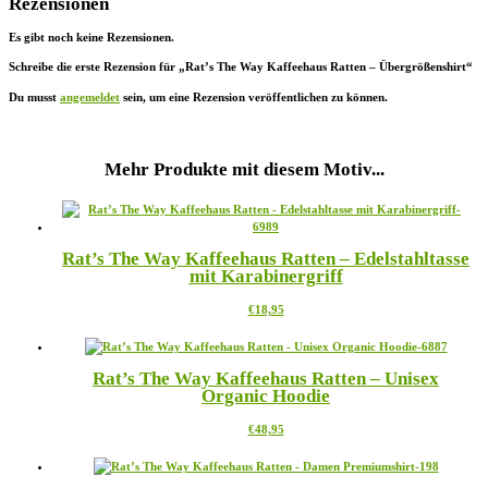
Rezensionen
Es gibt noch keine Rezensionen.
Schreibe die erste Rezension für „Rat’s The Way Kaffeehaus Ratten – Übergrößenshirt“
Du musst
angemeldet
sein, um eine Rezension veröffentlichen zu können.
Mehr Produkte mit diesem Motiv...
Rat’s The Way Kaffeehaus Ratten – Edelstahltasse
mit Karabinergriff
Dieses
€
18,95
Produkt
weist
mehrere
Rat’s The Way Kaffeehaus Ratten – Unisex
Varianten
Organic Hoodie
auf.
Die
Dieses
€
48,95
Optionen
Produkt
können
weist
auf
mehrere
der