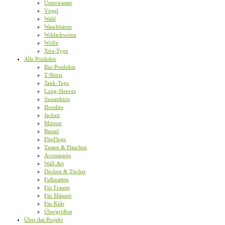
Unterwasser
Vögel
Wald
Waschbären
Wildschweine
Wölfe
Xtra-Typo
Alle Produkte
Bio-Produkte
T-Shirts
Tank-Tops
Long-Sleeves
Sweatshirts
Hoodies
Jacken
Mützen
Beutel
FlipFlops
Tassen & Flaschen
Accessoires
Wall-Art
Decken & Tücher
Fußmatten
Für Frauen
Für Männer
Für Kids
Übergrößen
Über das Projekt