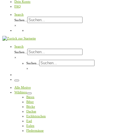
Dein Konto
FAQ
Search
Suchen...
×
Search
Suchen...
×
Suchen...
×
Menü
Alle Motive
Wildtiere
Bären
Biber
Böcke
Dachse
Eichhörnchen
Esel
Eulen
Fledermäuse