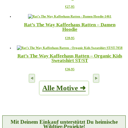
Die
gewählt
Dieses
€
27,95
Optionen
werden
Produkt
können
weist
auf
mehrere
der
Rat’s The Way Kaffeehaus Ratten – Damen
Varianten
Produktseite
Hoodie
auf.
gewählt
Die
werden
Dieses
€
39,95
Optionen
Produkt
können
weist
auf
mehrere
der
Rat’s The Way Kaffeehaus Ratten – Organic Kids
Varianten
Produktseite
Sweatshirt ST/ST
auf.
gewählt
Die
werden
Dieses
€
36,95
Optionen
Produkt
können
weist
auf
mehrere
der
Alle Motive ➜
Varianten
Produktseite
auf.
gewählt
Die
werden
Optionen
können
auf
der
Produktseite
Mit Deinem Einkauf unterstützt Du heimische
gewählt
Wildtier-Projekte!