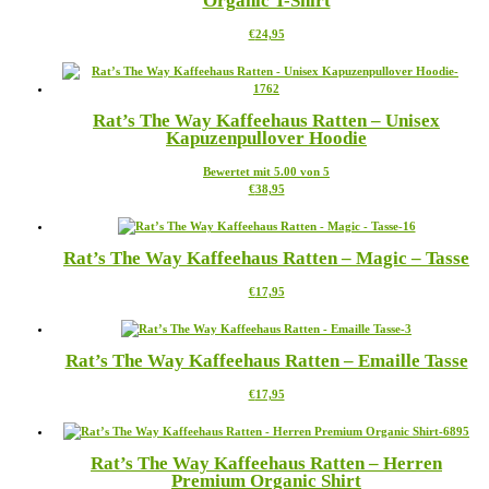
Organic T-Shirt
auf.
gewählt
Die
werden
Dieses
€
24,95
Optionen
Produkt
können
weist
auf
mehrere
der
Varianten
Produktseite
Rat’s The Way Kaffeehaus Ratten – Unisex
auf.
gewählt
Kapuzenpullover Hoodie
Die
werden
Optionen
Bewertet mit
5.00
von 5
können
Dieses
€
38,95
auf
Produkt
der
weist
Produktseite
mehrere
gewählt
Rat’s The Way Kaffeehaus Ratten – Magic – Tasse
Varianten
werden
auf.
Dieses
€
17,95
Die
Produkt
Optionen
weist
können
mehrere
auf
Rat’s The Way Kaffeehaus Ratten – Emaille Tasse
Varianten
der
auf.
Produktseite
Dieses
€
17,95
Die
gewählt
Produkt
Optionen
werden
weist
können
mehrere
auf
Rat’s The Way Kaffeehaus Ratten – Herren
Varianten
der
Premium Organic Shirt
auf.
Produktseite