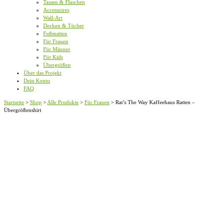
Tassen & Flaschen
Accessoires
Wall-Art
Decken & Tücher
Fußmatten
Für Frauen
Für Männer
Für Kids
Übergrößen
Über das Projekt
Dein Konto
FAQ
Startseite
>
Shop
>
Alle Produkte
>
Für Frauen
>
Rat’s The Way Kaffeehaus Ratten –
Übergrößenshirt