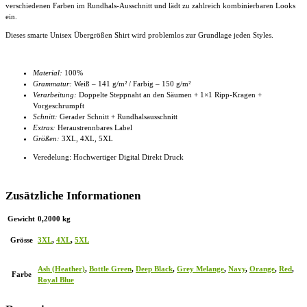
verschiedenen Farben im Rundhals-Ausschnitt und lädt zu zahlreich kombinierbaren Looks
ein.
Dieses smarte
Unisex Übergrößen Shirt
wird problemlos zur Grundlage jeden Styles.
Material:
100%
Grammatur:
Weiß – 141 g/m² / Farbig – 150 g/m²
Verarbeitung:
Doppelte Steppnaht an den Säumen + 1×1 Ripp-Kragen +
Vorgeschrumpft
Schnitt:
Gerader Schnitt + Rundhalsausschnitt
Extras:
Heraustrennbares Label
Größen:
3XL, 4XL
, 5XL
Veredelung: Hochwertiger Digital Direkt Druck
Zusätzliche Informationen
Gewicht
0,2000 kg
Grösse
3XL
,
4XL
,
5XL
Ash (Heather)
,
Bottle Green
,
Deep Black
,
Grey Melange
,
Navy
,
Orange
,
Red
,
Farbe
Royal Blue