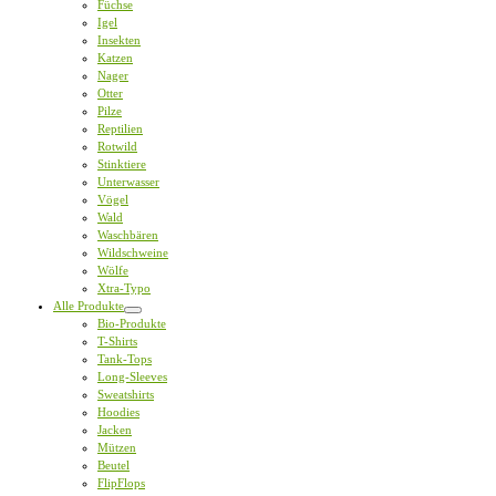
Füchse
Igel
Insekten
Katzen
Nager
Otter
Pilze
Reptilien
Rotwild
Stinktiere
Unterwasser
Vögel
Wald
Waschbären
Wildschweine
Wölfe
Xtra-Typo
Alle Produkte
Bio-Produkte
T-Shirts
Tank-Tops
Long-Sleeves
Sweatshirts
Hoodies
Jacken
Mützen
Beutel
FlipFlops