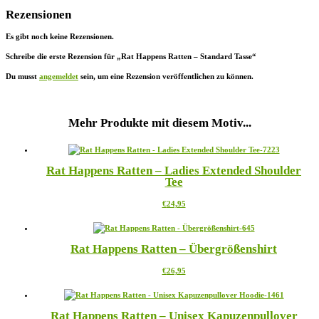
Rezensionen
Es gibt noch keine Rezensionen.
Schreibe die erste Rezension für „Rat Happens Ratten – Standard Tasse“
Du musst
angemeldet
sein, um eine Rezension veröffentlichen zu können.
Mehr Produkte mit diesem Motiv...
Rat Happens Ratten – Ladies Extended Shoulder
Tee
Dieses
€
24,95
Produkt
weist
mehrere
Rat Happens Ratten – Übergrößenshirt
Varianten
auf.
Dieses
€
26,95
Die
Produkt
Optionen
weist
können
mehrere
auf
Rat Happens Ratten – Unisex Kapuzenpullover
Varianten
der