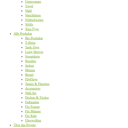
Unterwasser
Vögel
Wald
Waschbären
Wildschweine
Wölfe
Xtra-Typo
Alle Produkte
Bio-Produkte
T-Shirts
Tank-Tops
Long-Sleeves
Sweatshirts
Hoodies
Jacken
Mützen
Beutel
FlipFlops
Tassen & Flaschen
Accessoires
Wall-Art
Decken & Tücher
Fußmatten
Für Frauen
Für Männer
Für Kids
Übergrößen
Über das Projekt