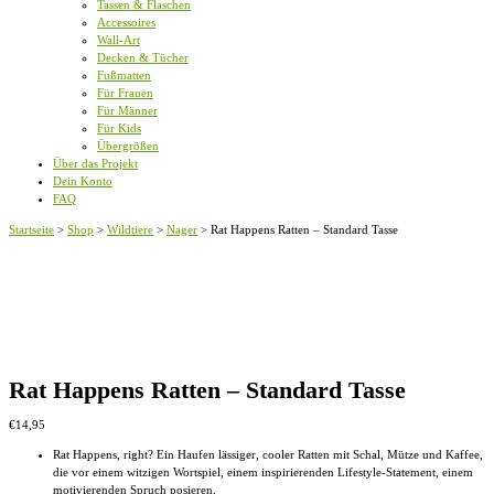
Tassen & Flaschen
Accessoires
Wall-Art
Decken & Tücher
Fußmatten
Für Frauen
Für Männer
Für Kids
Übergrößen
Über das Projekt
Dein Konto
FAQ
Startseite
>
Shop
>
Wildtiere
>
Nager
>
Rat Happens Ratten – Standard Tasse
Rat Happens Ratten – Standard Tasse
€
14,95
Rat Happens, right? Ein Haufen lässiger, cooler Ratten mit Schal, Mütze und Kaffee,
die vor einem witzigen Wortspiel, einem inspirierenden Lifestyle-Statement, einem
motivierenden Spruch posieren.