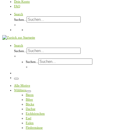
Dein Konto
FAQ
Search
Suchen...
×
Search
Suchen...
×
Suchen...
×
Menü
Alle Motive
Wildtiere
Bären
Biber
Böcke
Dachse
Eichhörnchen
Esel
Eulen
Fledermäuse