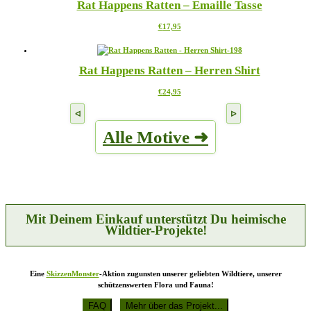
Rat Happens Ratten – Emaille Tasse
Varianten
Produktseite
auf.
gewählt
Dieses
€
17,95
Die
werden
Produkt
Optionen
weist
können
mehrere
auf
Rat Happens Ratten – Herren Shirt
Varianten
der
auf.
Produktseite
Dieses
€
24,95
Die
gewählt
Produkt
Optionen
werden
weist
können
mehrere
auf
Alle Motive ➜
Varianten
der
auf.
Produktseite
Die
gewählt
Optionen
werden
können
auf
der
Produktseite
Mit Deinem Einkauf unterstützt Du heimische
gewählt
Wildtier-Projekte!
werden
Eine
SkizzenMonster
-Aktion zugunsten unserer geliebten Wildtiere, unserer
schützenswerten Flora und Fauna!