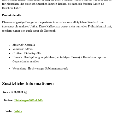
für Menschen, die diese schelmischen kleinen Racker, die niedlich frechen Ratten als
Haustiere haben.
Produktdetails:
Dieses einzigartige Design ist die perfekte Alternative zum alltäglichen Standard und
überzeugt als zeitloses Unikat. Diese
Kaffeetasse
wertet nicht nur jeden Frühstückstisch auf,
sondern eignet sich auch super als Geschenk.
Material:
Keramik
Volumen: 330 ml
Größen:
Einheitsgröße
Hinweis: Handspülung empfohlen (bei farbigen Tassen) + Kontakt mit spitzen
Gegenständen meiden
Veredelung: Hochwertiger Sublimationsdruck
Zusätzliche Informationen
Gewicht
0,3000 kg
Grösse
Einheitsgru00f6u00dfe
Farbe
White