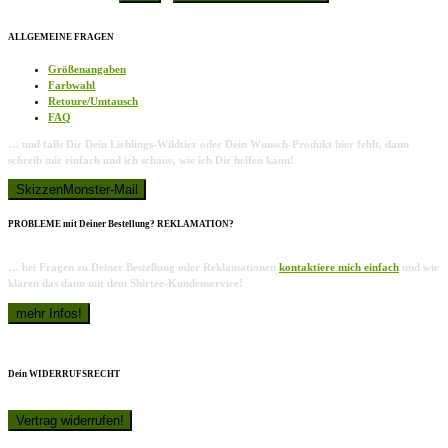
ALLGEMEINE FRAGEN
Größenangaben
Farbwahl
Retoure/Umtausch
FAQ
… und falls Dir Dein Lieblings-Wildtier oder Dein Wunsch-Produkt hier fehlt, dann
schreib mir einfach und ich schaue, wie ich Dir helfen kann!
PROBLEME mit Deiner Bestellung? REKLAMATION?
… bei Fragen zu Deiner Bestellung oder Reklamationen
kontaktiere mich einfach
und wir
klären das dann mit dem Shirtee-Kundenservice!
Dein WIDERRUFSRECHT