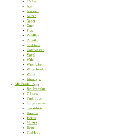
Füchse
Igel
Insekten
Katzen
Nager
Otter
Pilze
Reptilien
Rotwild
Stinktiere
Unterwasser
Vögel
Wald
Waschbären
Wildschweine
Wölfe
Xtra-Typo
Alle Produkte
Bio-Produkte
T-Shirts
Tank-Tops
Long-Sleeves
Sweatshirts
Hoodies
Jacken
Mützen
Beutel
FlipFlops