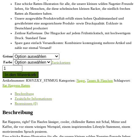
Eine schicke Ratten-Illustration für alle, die unsere kleinen wilden Nagetier-Freunde
lieben, für Menschen, die diese schelmischen kleinen Racker, die niedlich frechen
Ratten als Haustiere haben.
Unsere ausgewählte Produktvielfalt erfüllt einen hohen Qualitätsstandard und
gewährleistet eine ausgezeichnete Produkt- sowie Druckqualität. Exklusiv in
Deutschland produziert
Zeitlose Kaffeetasse. Der Hingucker auf jedem Frühstückstisch, mit hochwertigem
Druck. Standard Tasse
Spare ganz einfach Versandkosten: Kombiniere kostengünstig mehrere Artikel und
zahle nur einmal Versand!
Grösse
Farbe
Zurücksetzen
Rat
Happens
In den Warenkorb
Ratten
Artikelnummer:
R36YZJLY_STNMUG
Kategorien:
Nager
,
Tassen & Flaschen
Schlagwort:
-
Rat Happens Ratten
Standard
Tasse
Beschreibung
Menge
Zusätzliche Informationen
Rezensionen (0)
Beschreibung
Rat Happens, right? Ein Haufen lässiger, cooler, chillender Ratten mit Schal, Mütze und
Kaffee, die vor einem witzigen Wortspiel, einem inspirierenden Lifestyle-Statement, einem
motivierenden Spruch posieren.
Eine schicke Ratten-Illustration für alle, die unsere kleinen wilden Nagetier-Freunde lieben,