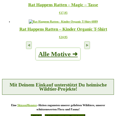
mehrere
auf
Rat Happens Ratten – Magic – Tasse
Varianten
der
auf.
Produktseite
Dieses
€
17,95
Die
gewählt
Produkt
Optionen
werden
weist
können
mehrere
auf
Rat Happens Ratten – Kinder Organic T-Shirt
Varianten
der
auf.
Produktseite
Dieses
€
24,95
Die
gewählt
Produkt
Optionen
werden
weist
können
mehrere
auf
Alle Motive ➜
Varianten
der
auf.
Produktseite
Die
gewählt
Optionen
werden
können
auf
der
Produktseite
Mit Deinem Einkauf unterstützt Du heimische
gewählt
Wildtier-Projekte!
werden
Eine
SkizzenMonster
-Aktion zugunsten unserer geliebten Wildtiere, unserer
schützenswerten Flora und Fauna!