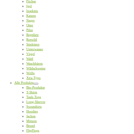
Füchse
Igel
Insekten
Katzen
Nager
Otter
Pilze
Reptilien
Rotwild
Stinktiere
Unterwasser
Vögel
Wald
Waschbären
Wildschweine
Wölfe
Xtra-Typo
Alle Produkte
Bio-Produkte
T-Shirts
Tank-Tops
Long-Sleeves
Sweatshirts
Hoodies
Jacken
Mützen
Beutel
FlipFlops