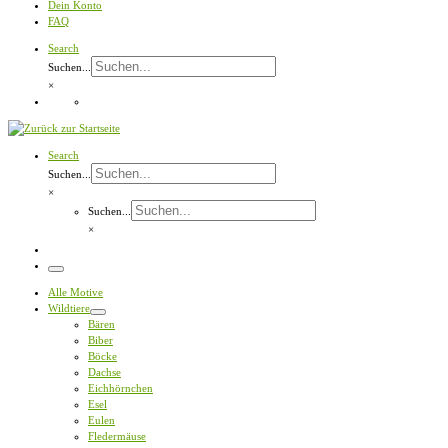
Dein Konto
FAQ
Search
Suchen...
×
Search
Suchen...
×
Suchen...
×
Menü
Alle Motive
Wildtiere
Bären
Biber
Böcke
Dachse
Eichhörnchen
Esel
Eulen
Fledermäuse