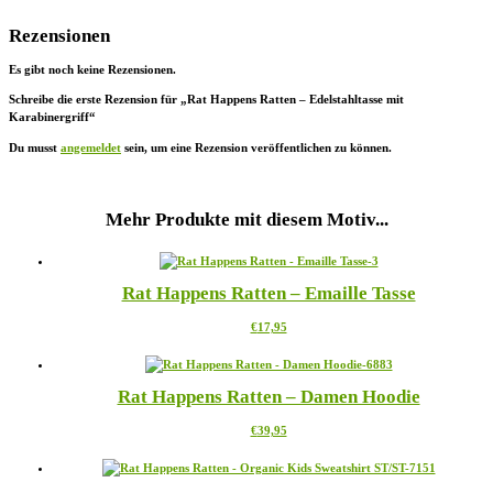
Rezensionen
Es gibt noch keine Rezensionen.
Schreibe die erste Rezension für „Rat Happens Ratten – Edelstahltasse mit
Karabinergriff“
Du musst
angemeldet
sein, um eine Rezension veröffentlichen zu können.
Mehr Produkte mit diesem Motiv...
Rat Happens Ratten – Emaille Tasse
Dieses
€
17,95
Produkt
weist
mehrere
Rat Happens Ratten – Damen Hoodie
Varianten
auf.
Dieses
€
39,95
Die
Produkt
Optionen
weist
können
mehrere
auf