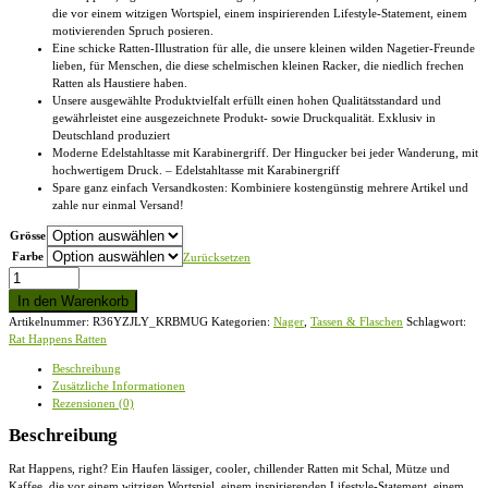
die vor einem witzigen Wortspiel, einem inspirierenden Lifestyle-Statement, einem
motivierenden Spruch posieren.
Eine schicke Ratten-Illustration für alle, die unsere kleinen wilden Nagetier-Freunde
lieben, für Menschen, die diese schelmischen kleinen Racker, die niedlich frechen
Ratten als Haustiere haben.
Unsere ausgewählte Produktvielfalt erfüllt einen hohen Qualitätsstandard und
gewährleistet eine ausgezeichnete Produkt- sowie Druckqualität. Exklusiv in
Deutschland produziert
Moderne Edelstahltasse mit Karabinergriff. Der Hingucker bei jeder Wanderung, mit
hochwertigem Druck. – Edelstahltasse mit Karabinergriff
Spare ganz einfach Versandkosten: Kombiniere kostengünstig mehrere Artikel und
zahle nur einmal Versand!
Grösse
Farbe
Zurücksetzen
Rat
Happens
In den Warenkorb
Ratten
Artikelnummer:
R36YZJLY_KRBMUG
Kategorien:
Nager
,
Tassen & Flaschen
Schlagwort:
-
Rat Happens Ratten
Edelstahltasse
mit
Beschreibung
Karabinergriff
Zusätzliche Informationen
Menge
Rezensionen (0)
Beschreibung
Rat Happens, right? Ein Haufen lässiger, cooler, chillender Ratten mit Schal, Mütze und
Kaffee, die vor einem witzigen Wortspiel, einem inspirierenden Lifestyle-Statement, einem