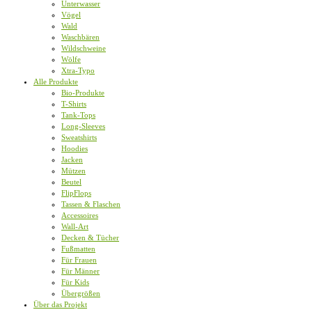
Unterwasser
Vögel
Wald
Waschbären
Wildschweine
Wölfe
Xtra-Typo
Alle Produkte
Bio-Produkte
T-Shirts
Tank-Tops
Long-Sleeves
Sweatshirts
Hoodies
Jacken
Mützen
Beutel
FlipFlops
Tassen & Flaschen
Accessoires
Wall-Art
Decken & Tücher
Fußmatten
Für Frauen
Für Männer
Für Kids
Übergrößen
Über das Projekt