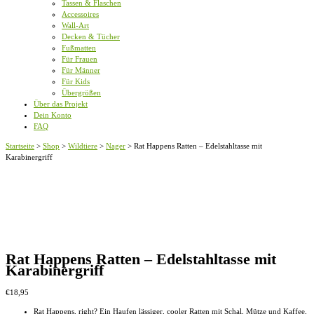
Tassen & Flaschen
Accessoires
Wall-Art
Decken & Tücher
Fußmatten
Für Frauen
Für Männer
Für Kids
Übergrößen
Über das Projekt
Dein Konto
FAQ
Startseite
>
Shop
>
Wildtiere
>
Nager
>
Rat Happens Ratten – Edelstahltasse mit
Karabinergriff
Rat Happens Ratten – Edelstahltasse mit
Karabinergriff
€
18,95
Rat Happens, right? Ein Haufen lässiger, cooler Ratten mit Schal, Mütze und Kaffee,