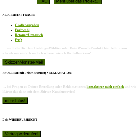
ALLGEMEINE FRAGEN
Größenangaben
Farbwahl
Retoure/Umtausch
FAQ
… und falls Dir Dein Lieblings-Wildtier oder Dein Wunsch-Produkt hier fehlt, dann
schreib mir einfach und ich schaue, wie ich Dir helfen kann!
PROBLEME mit Deiner Bestellung? REKLAMATION?
… bei Fragen zu Deiner Bestellung oder Reklamationen
kontaktiere mich einfach
und wir
klären das dann mit dem Shirtee-Kundenservice!
Dein WIDERRUFSRECHT