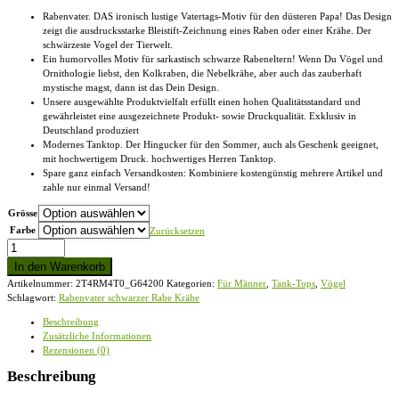
Rabenvater. DAS ironisch lustige Vatertags-Motiv für den düsteren Papa! Das Design
zeigt die ausdrucksstarke Bleistift-Zeichnung eines Raben oder einer Krähe. Der
schwärzeste Vogel der Tierwelt.
Ein humorvolles Motiv für sarkastisch schwarze Rabeneltern! Wenn Du Vögel und
Ornithologie liebst, den Kolkraben, die Nebelkrähe, aber auch das zauberhaft
mystische magst, dann ist das Dein Design.
Unsere ausgewählte Produktvielfalt erfüllt einen hohen Qualitätsstandard und
gewährleistet eine ausgezeichnete Produkt- sowie Druckqualität. Exklusiv in
Deutschland produziert
Modernes Tanktop. Der Hingucker für den Sommer, auch als Geschenk geeignet,
mit hochwertigem Druck. hochwertiges Herren Tanktop.
Spare ganz einfach Versandkosten: Kombiniere kostengünstig mehrere Artikel und
zahle nur einmal Versand!
Grösse
Farbe
Zurücksetzen
Rabenvater
schwarzer
In den Warenkorb
Rabe
Artikelnummer:
2T4RM4T0_G64200
Kategorien:
Für Männer
,
Tank-Tops
,
Vögel
Krähe
Schlagwort:
Rabenvater schwarzer Rabe Krähe
-
Herren
Beschreibung
Tanktop
Zusätzliche Informationen
Menge
Rezensionen (0)
Beschreibung