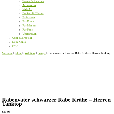
Tassen & Flaschen
Accessoires
Wall-Art
Decken & Tücher
Fußmatten
Für Frauen
Für Männer
Für Kids
Übergrößen
Über das Projekt
Dein Konto
FAQ
Startseite
>
Shop
>
Wildtiere
>
Vögel
>
Rabenvater schwarzer Rabe Krähe – Herren Tanktop
Rabenvater schwarzer Rabe Krähe – Herren
Tanktop
€
23,95