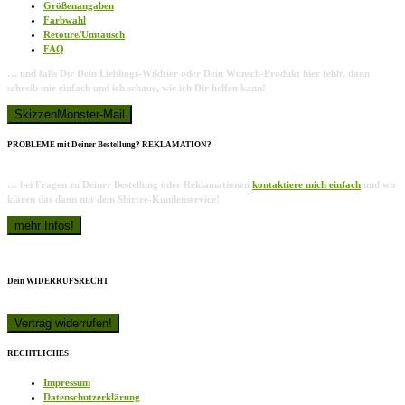
Größenangaben
Farbwahl
Retoure/Umtausch
FAQ
… und falls Dir Dein Lieblings-Wildtier oder Dein Wunsch-Produkt hier fehlt, dann
schreib mir einfach und ich schaue, wie ich Dir helfen kann!
PROBLEME mit Deiner Bestellung? REKLAMATION?
… bei Fragen zu Deiner Bestellung oder Reklamationen
kontaktiere mich einfach
und wir
klären das dann mit dem Shirtee-Kundenservice!
Dein WIDERRUFSRECHT
RECHTLICHES
Impressum
Datenschutzerklärung