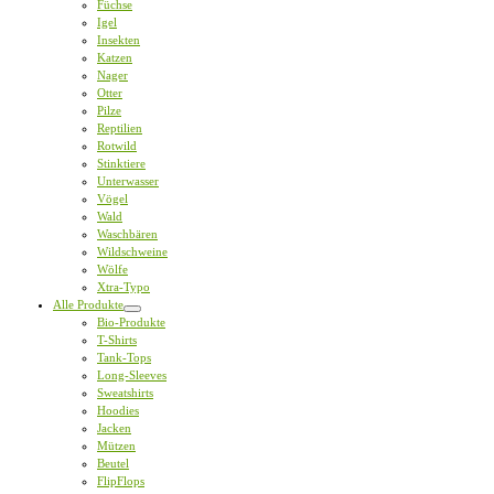
Füchse
Igel
Insekten
Katzen
Nager
Otter
Pilze
Reptilien
Rotwild
Stinktiere
Unterwasser
Vögel
Wald
Waschbären
Wildschweine
Wölfe
Xtra-Typo
Alle Produkte
Bio-Produkte
T-Shirts
Tank-Tops
Long-Sleeves
Sweatshirts
Hoodies
Jacken
Mützen
Beutel
FlipFlops