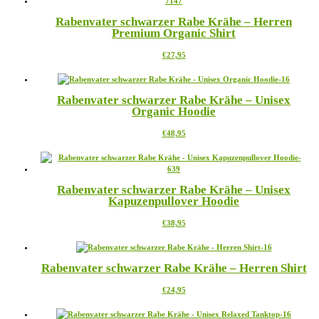
Varianten
Rabenvater schwarzer Rabe Krähe – Herren
auf.
Premium Organic Shirt
Die
Optionen
Dieses
€
27,95
können
Produkt
auf
weist
der
mehrere
Produktseite
Rabenvater schwarzer Rabe Krähe – Unisex
Varianten
gewählt
Organic Hoodie
auf.
werden
Die
Dieses
€
48,95
Optionen
Produkt
können
weist
auf
mehrere
der
Varianten
Produktseite
Rabenvater schwarzer Rabe Krähe – Unisex
auf.
gewählt
Kapuzenpullover Hoodie
Die
werden
Optionen
Dieses
€
38,95
können
Produkt
auf
weist
der
mehrere
Produktseite
Rabenvater schwarzer Rabe Krähe – Herren Shirt
Varianten
gewählt
auf.
werden
Dieses
€
24,95
Die
Produkt
Optionen
weist
können