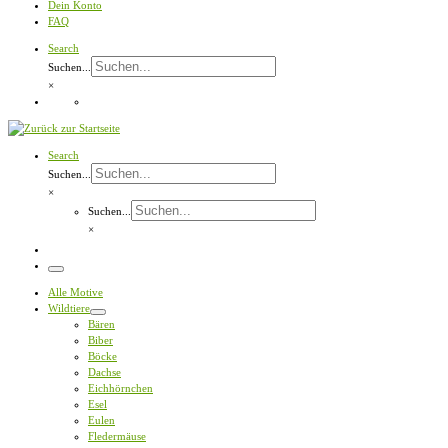
Dein Konto
FAQ
Search
Suchen...
×
Search
Suchen...
×
Suchen...
×
Menü
Alle Motive
Wildtiere
Bären
Biber
Böcke
Dachse
Eichhörnchen
Esel
Eulen
Fledermäuse