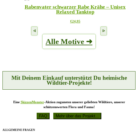
mehrere
auf
Rabenvater schwarzer Rabe Krähe – Unisex
Varianten
der
Relaxed Tanktop
auf.
Produktseite
Die
gewählt
Dieses
€
24,95
Optionen
werden
Produkt
können
weist
auf
mehrere
der
Alle Motive ➜
Varianten
Produktseite
auf.
gewählt
Die
werden
Optionen
können
auf
der
Produktseite
Mit Deinem Einkauf unterstützt Du heimische
gewählt
Wildtier-Projekte!
werden
Eine
SkizzenMonster
-Aktion zugunsten unserer geliebten Wildtiere, unserer
schützenswerten Flora und Fauna!
ALLGEMEINE FRAGEN