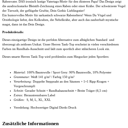
Rabenvater. DAS ironisch lustige Vatertags-Motiv für den düsteren Papa! Das Design zeigt
die ausdrucksstarke Bleistift-Zeichnung eines Raben oder einer Krähe. Der schwärzeste Vogel
der Tierwelt, der geflügelte Gruftie, Dein Gothic Lieblingstier!
Ein humorvolles Motiv für sarkastisch schwarze Rabeneltern! Wenn Du Vögel und
Ornithologie liebst, den Kolkraben, die Nebelkrähe, aber auch das zauberhaft mystische
magst, dann ist das Dein Design.
Produktdetails:
Dieses einzigartige Design ist die perfekte Alternative zum alltäglichen Standard und
überzeugt als zeitloses Unikat. Unser
Herren Tank-Top
erscheint in vielen verschiedenen
Farben im Rundhals-Ausschnitt und lädt zum sportlich aber stilsicheren Look ein.
Dieses smarte
Herren Tank-Top
wird problemlos zum Hingucker jeden Sportlers:
Material:
100% Baumwolle / Sport Grey: 90% Baumwolle, 10% Polyester
Grammatur:
Weiß 141 g/m² / Farbig 150 g/m²
Verarbeitung:
Doppelte Steppnaht an den Säumen + 1×1 Ripp-Kragen +
Vorgeschrumpft
Schnitt:
Gerader Schnitt + Rundhalsausschnitt
+ Breite Träger (6,5 cm)
Extras:
Heraustrennbares Label
Größen:
S, M, L, XL, XXL
Veredelung: Hochwertiger Digital Direkt Druck
Zusätzliche Informationen