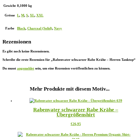
Gewicht
0,1000 kg
Grösse
L
,
M
,
S
,
XL
,
XXL
Farbe
Black
,
Charcoal (Solid)
,
Navy
Rezensionen
Es gibt noch keine Rezensionen.
Schreibe die erste Rezension für „Rabenvater schwarzer Rabe Krähe – Herren Tanktop“
Du musst
angemeldet
sein, um eine Rezension veröffentlichen zu können.
Mehr Produkte mit diesem Motiv...
Rabenvater schwarzer Rabe Krähe –
Übergrößenshirt
Dieses
€
26,95
Produkt
weist
mehrere