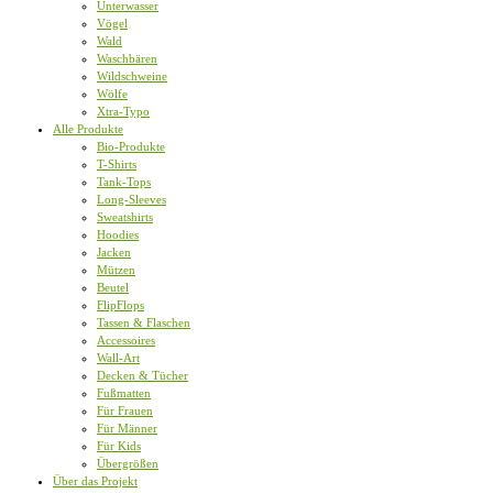
Unterwasser
Vögel
Wald
Waschbären
Wildschweine
Wölfe
Xtra-Typo
Alle Produkte
Bio-Produkte
T-Shirts
Tank-Tops
Long-Sleeves
Sweatshirts
Hoodies
Jacken
Mützen
Beutel
FlipFlops
Tassen & Flaschen
Accessoires
Wall-Art
Decken & Tücher
Fußmatten
Für Frauen
Für Männer
Für Kids
Übergrößen
Über das Projekt