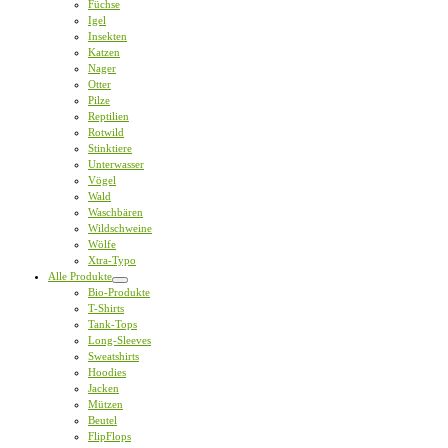
Füchse
Igel
Insekten
Katzen
Nager
Otter
Pilze
Reptilien
Rotwild
Stinktiere
Unterwasser
Vögel
Wald
Waschbären
Wildschweine
Wölfe
Xtra-Typo
Alle Produkte
Bio-Produkte
T-Shirts
Tank-Tops
Long-Sleeves
Sweatshirts
Hoodies
Jacken
Mützen
Beutel
FlipFlops