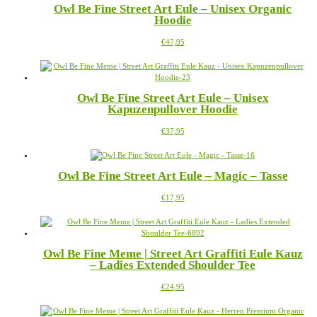
Owl Be Fine Street Art Eule – Unisex Organic
auf.
Produktseite
Hoodie
Die
gewählt
Optionen
werden
Dieses
€
47,95
können
Produkt
auf
weist
der
mehrere
Produktseite
Varianten
gewählt
Owl Be Fine Street Art Eule – Unisex
auf.
werden
Kapuzenpullover Hoodie
Die
Optionen
Dieses
€
37,95
können
Produkt
auf
weist
der
mehrere
Produktseite
Owl Be Fine Street Art Eule – Magic – Tasse
Varianten
gewählt
auf.
werden
Dieses
€
17,95
Die
Produkt
Optionen
weist
können
mehrere
auf
Varianten
der
Owl Be Fine Meme | Street Art Graffiti Eule Kauz
auf.
Produktseite
– Ladies Extended Shoulder Tee
Die
gewählt
Optionen
werden
Dieses
€
24,95
können
Produkt
auf
weist
der