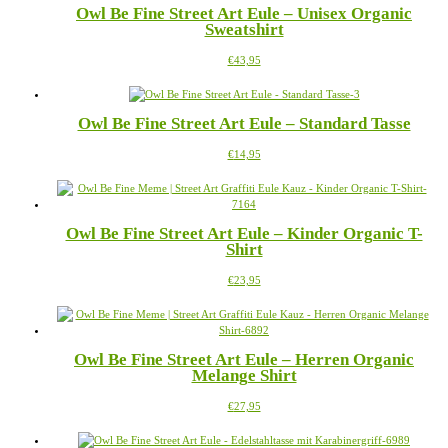
Owl Be Fine Street Art Eule – Unisex Organic
Sweatshirt
Dieses
€
43,95
Produkt
weist
mehrere
Owl Be Fine Street Art Eule – Standard Tasse
Varianten
auf.
Dieses
€
14,95
Die
Produkt
Optionen
weist
können
mehrere
auf
Varianten
der
Owl Be Fine Street Art Eule – Kinder Organic T-
auf.
Produktseite
Shirt
Die
gewählt
Optionen
werden
Dieses
€
23,95
können
Produkt
auf
weist
der
mehrere
Produktseite
Varianten
gewählt
Owl Be Fine Street Art Eule – Herren Organic
auf.
werden
Melange Shirt
Die
Optionen
Dieses
€
27,95
können
Produkt
auf
weist
der