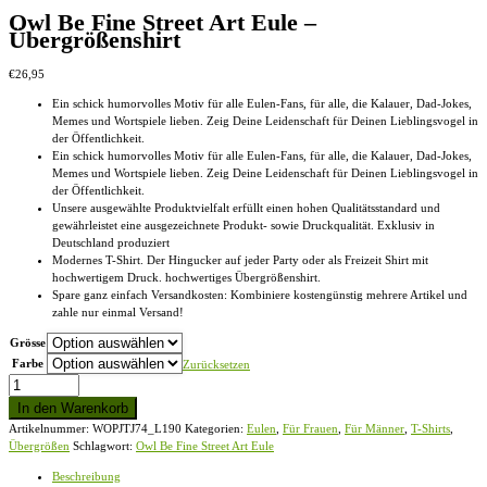
Owl Be Fine Street Art Eule –
Übergrößenshirt
€
26,95
Ein schick humorvolles Motiv für alle Eulen-Fans, für alle, die Kalauer, Dad-Jokes,
Memes und Wortspiele lieben. Zeig Deine Leidenschaft für Deinen Lieblingsvogel in
der Öffentlichkeit.
Ein schick humorvolles Motiv für alle Eulen-Fans, für alle, die Kalauer, Dad-Jokes,
Memes und Wortspiele lieben. Zeig Deine Leidenschaft für Deinen Lieblingsvogel in
der Öffentlichkeit.
Unsere ausgewählte Produktvielfalt erfüllt einen hohen Qualitätsstandard und
gewährleistet eine ausgezeichnete Produkt- sowie Druckqualität. Exklusiv in
Deutschland produziert
Modernes T-Shirt. Der Hingucker auf jeder Party oder als Freizeit Shirt mit
hochwertigem Druck. hochwertiges Übergrößenshirt.
Spare ganz einfach Versandkosten: Kombiniere kostengünstig mehrere Artikel und
zahle nur einmal Versand!
Grösse
Farbe
Zurücksetzen
Owl
Be
In den Warenkorb
Fine
Artikelnummer:
WOPJTJ74_L190
Kategorien:
Eulen
,
Für Frauen
,
Für Männer
,
T-Shirts
,
Street
Übergrößen
Schlagwort:
Owl Be Fine Street Art Eule
Art
Eule
Beschreibung
-