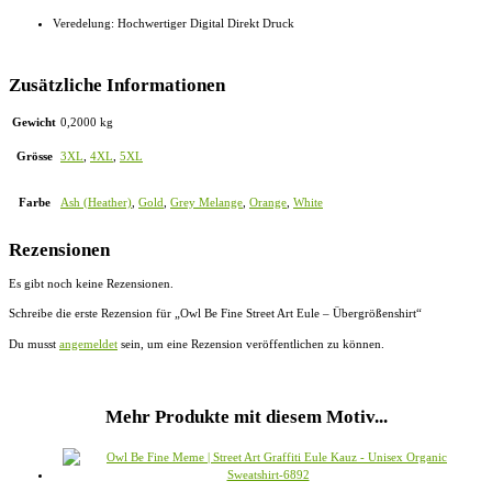
Veredelung: Hochwertiger Digital Direkt Druck
Zusätzliche Informationen
Gewicht
0,2000 kg
Grösse
3XL
,
4XL
,
5XL
Farbe
Ash (Heather)
,
Gold
,
Grey Melange
,
Orange
,
White
Rezensionen
Es gibt noch keine Rezensionen.
Schreibe die erste Rezension für „Owl Be Fine Street Art Eule – Übergrößenshirt“
Du musst
angemeldet
sein, um eine Rezension veröffentlichen zu können.
Mehr Produkte mit diesem Motiv...