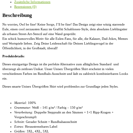
Zusätzliche Informationen
Übergrößenshirt
Rezensionen (0)
Menge
Beschreibung
No worries, Owl be fine! Keine Sorge, I’ll be fine! Das Design zeigt eine witzig starrende
Eule, einen cool zerzausten Kauz im Graffiti Schablonen-Style, dein absolutes Lieblingstier
als urbanes Street-Art-Stencil auf eine Wand gesprüht.
Ein schick humorvolles Motiv für alle Eulen-Fans, für alle, die Kalauer, Dad-Jokes, Memes
und Wortspiele lieben. Zeig Deine Leidenschaft für Deinen Lieblingsvogel in der
Öffentlichkeit, in der Großstadt, überall!
Produktdetails:
Dieses einzigartige Design ist die perfekte Alternative zum alltäglichen Standard und
überzeugt als zeitloses Unikat. Unser
Unisex Übergrößen Shirt
erscheint in vielen
verschiedenen Farben im Rundhals-Ausschnitt und lädt zu zahlreich kombinierbaren Looks
ein.
Dieses smarte
Unisex Übergrößen Shirt
wird problemlos zur Grundlage jeden Styles.
Material:
100%
Grammatur:
Weiß – 141 g/m² / Farbig – 150 g/m²
Verarbeitung:
Doppelte Steppnaht an den Säumen + 1×1 Ripp-Kragen +
Vorgeschrumpft
Schnitt:
Gerader Schnitt + Rundhalsausschnitt
Extras:
Heraustrennbares Label
Größen:
3XL, 4XL
, 5XL