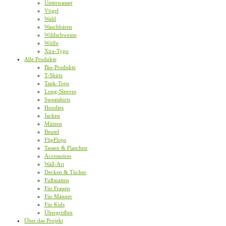
Unterwasser
Vögel
Wald
Waschbären
Wildschweine
Wölfe
Xtra-Typo
Alle Produkte
Bio-Produkte
T-Shirts
Tank-Tops
Long-Sleeves
Sweatshirts
Hoodies
Jacken
Mützen
Beutel
FlipFlops
Tassen & Flaschen
Accessoires
Wall-Art
Decken & Tücher
Fußmatten
Für Frauen
Für Männer
Für Kids
Übergrößen
Über das Projekt