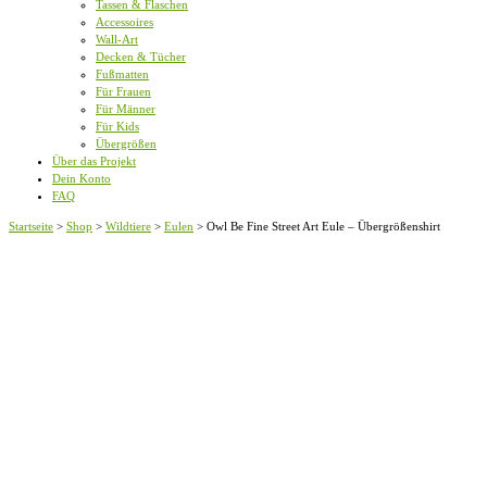
Tassen & Flaschen
Accessoires
Wall-Art
Decken & Tücher
Fußmatten
Für Frauen
Für Männer
Für Kids
Übergrößen
Über das Projekt
Dein Konto
FAQ
Startseite
>
Shop
>
Wildtiere
>
Eulen
>
Owl Be Fine Street Art Eule – Übergrößenshirt