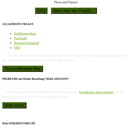
Flora und Fauna!
ALLGEMEINE FRAGEN
Größenangaben
Farbwahl
Retoure/Umtausch
FAQ
… und falls Dir Dein Lieblings-Wildtier oder Dein Wunsch-Produkt hier fehlt, dann schreib
mir einfach und ich schaue, wie ich Dir helfen kann!
PROBLEME mit Deiner Bestellung? REKLAMATION?
… bei Fragen zu Deiner Bestellung oder Reklamationen
kontaktiere mich einfach
und wir
klären das dann mit dem Shirtee-Kundenservice!
Dein WIDERRUFSRECHT