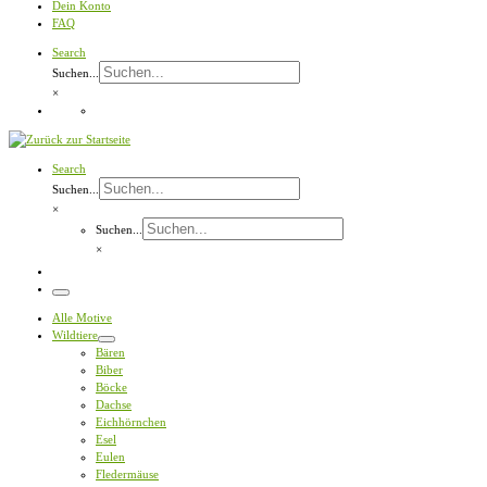
Dein Konto
FAQ
Search
Suchen...
×
Search
Suchen...
×
Suchen...
×
Menü
Alle Motive
Wildtiere
Bären
Biber
Böcke
Dachse
Eichhörnchen
Esel
Eulen
Fledermäuse