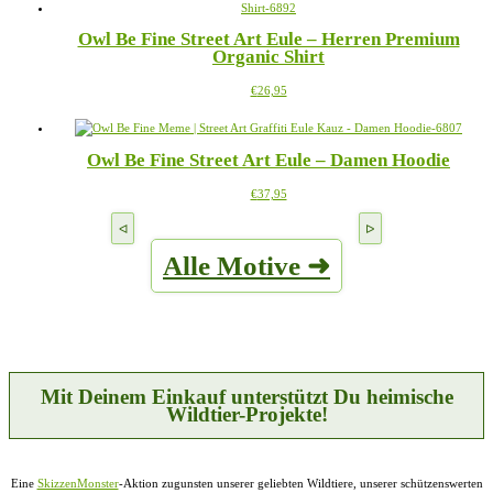
mehrere
Produktseite
Varianten
gewählt
Owl Be Fine Street Art Eule – Herren Premium
auf.
werden
Organic Shirt
Die
Optionen
Dieses
€
26,95
können
Produkt
auf
weist
der
mehrere
Produktseite
Owl Be Fine Street Art Eule – Damen Hoodie
Varianten
gewählt
auf.
werden
Dieses
€
37,95
Die
Produkt
Optionen
weist
können
mehrere
auf
Alle Motive ➜
Varianten
der
auf.
Produktseite
Die
gewählt
Optionen
werden
können
auf
der
Produktseite
Mit Deinem Einkauf unterstützt Du heimische
gewählt
Wildtier-Projekte!
werden
Eine
SkizzenMonster
-Aktion zugunsten unserer geliebten Wildtiere, unserer schützenswerten