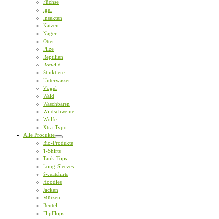
Füchse
Igel
Insekten
Katzen
Nager
Otter
Pilze
Reptilien
Rotwild
Stinktiere
Unterwasser
Vögel
Wald
Waschbären
Wildschweine
Wölfe
Xtra-Typo
Alle Produkte
Bio-Produkte
T-Shirts
Tank-Tops
Long-Sleeves
Sweatshirts
Hoodies
Jacken
Mützen
Beutel
FlipFlops