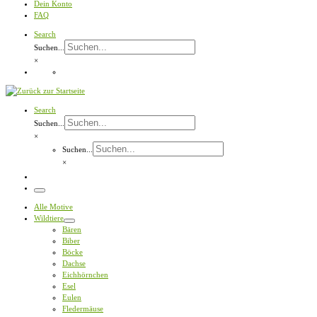
Dein Konto
FAQ
Search
Suchen...
×
Search
Suchen...
×
Suchen...
×
Menü
Alle Motive
Wildtiere
Bären
Biber
Böcke
Dachse
Eichhörnchen
Esel
Eulen
Fledermäuse