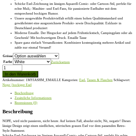
Schicke Esel-Zeichnung im lässigen Aquarell-Comic- oder Cartoon-Stil, perfekt für
echte Muli,- Maultier- und Esel-Fans, für passionierte Eselhalter mit dem
entsprechend bockigen Humor.
Unsere ausgewählte Produktvielfalt erfüllt einen hohen Qualitätsstandard und
gewährleistet eine ausgezeichnete Produkt- sowie Druckqualität. Exklusiv in
Deutschland produziert
Moderne Emaille. Der Hingucker auf jedem Frühstückstisch, Campingplatz oder als
Geschenk! Mit hochwertigem Druck. Emaille Tasse
Spare ganz einfach Versandkosten: Kombiniere kostengünstig mehrere Artikel und
zahle nur einmal Versand!
Grösse
Farbe
Zurücksetzen
Nope
|
In den Warenkorb
bockiger
Artikelnummer:
1MYIASHM_EMAILLE
Kategorien:
Esel
,
Tassen & Flaschen
Schlagwort:
Esel
Nope | bockiger Esel
-
Emaille
Beschreibung
Tasse
Zusätzliche Informationen
Menge
Rezensionen (0)
Beschreibung
NOPE, wird nicht passieren, nicht heute. Auf keinen Fall, absolut nicht, Nö, negativ! Dieses
lässige Design zeigt einen niedlichen, störrischen grauen Esel vor dem passenden Retro-
Style-Statement.
Schicke Esel-Zeichnung im lässigen Aquarell-Comic- oder Cartoon-Stil, perfekt für echte