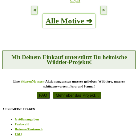
Dieses
€
14,95
Die
gewählt
Produkt
Optionen
werden
weist
können
mehrere
auf
Alle Motive ➜
Varianten
der
auf.
Produktseite
Die
gewählt
Optionen
werden
können
auf
der
Produktseite
Mit Deinem Einkauf unterstützt Du heimische
gewählt
Wildtier-Projekte!
werden
Eine
SkizzenMonster
-Aktion zugunsten unserer geliebten Wildtiere, unserer
schützenswerten Flora und Fauna!
ALLGEMEINE FRAGEN
Größenangaben
Farbwahl
Retoure/Umtausch
FAQ