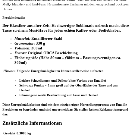
Muli,- Maultier- und Esel-Fans, für passionierte Eselhalter mit dem entsprechend bockigen
Humor.
Produktdetails:
Der Klassiker aus alter Zeit: Hochwertiger Sublimationsdruck macht diese
Tasse zu einem Must-Have für jeden echten Kaffee- oder Teeliebhaber.
Material:
Emaillierter Stahl
Grammatur:
330 g
Volumen:
300ml
Extras:
Original ORCA Beschichtung
Einheitsgröße (Höhe 80mm – Ø80mm – Fassungsvermögen ca.
300ml)
Hinweis
: Folgende Unregelmäßigkeiten können stellenweise auftreten
Leichte Schwellungen und Dellen (ohne Verlust von Emaille)
Schwarze Punkte < 1mm groß auf der Oberfläche der Tasse und am
Henkel
Inhomogene weiße Beschichtung auf Tasse und Henkel
Diese Unregelmäßigkeiten sind mit dem einzigartigen Herstellungsprozess von Emaille-
Produkten zu begründen und sind unvermeidbar. Sie stellen keinen Reklamationsgrund
dar.
Zusätzliche Informationen
Gewicht
0,3000 kg