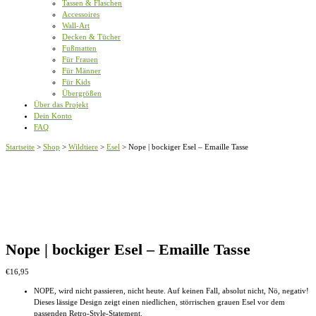
Tassen & Flaschen
Accessoires
Wall-Art
Decken & Tücher
Fußmatten
Für Frauen
Für Männer
Für Kids
Übergrößen
Über das Projekt
Dein Konto
FAQ
Startseite
>
Shop
>
Wildtiere
>
Esel
>
Nope | bockiger Esel – Emaille Tasse
Nope | bockiger Esel – Emaille Tasse
€
16,95
NOPE, wird nicht passieren, nicht heute. Auf keinen Fall, absolut nicht, Nö, negativ!
Dieses lässige Design zeigt einen niedlichen, störrischen grauen Esel vor dem
passenden Retro-Style-Statement.