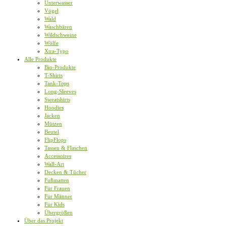
Unterwasser
Vögel
Wald
Waschbären
Wildschweine
Wölfe
Xtra-Typo
Alle Produkte
Bio-Produkte
T-Shirts
Tank-Tops
Long-Sleeves
Sweatshirts
Hoodies
Jacken
Mützen
Beutel
FlipFlops
Tassen & Flaschen
Accessoires
Wall-Art
Decken & Tücher
Fußmatten
Für Frauen
Für Männer
Für Kids
Übergrößen
Über das Projekt