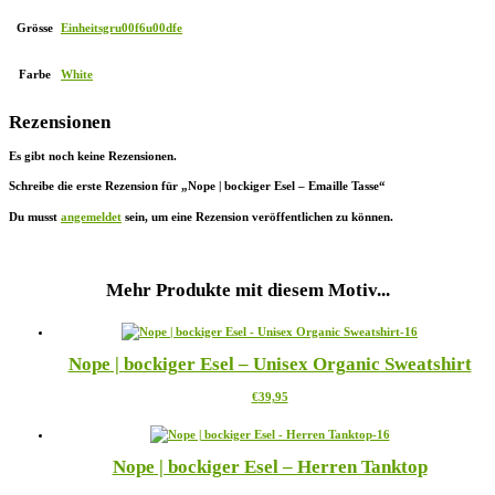
Grösse
Einheitsgru00f6u00dfe
Farbe
White
Rezensionen
Es gibt noch keine Rezensionen.
Schreibe die erste Rezension für „Nope | bockiger Esel – Emaille Tasse“
Du musst
angemeldet
sein, um eine Rezension veröffentlichen zu können.
Mehr Produkte mit diesem Motiv...
Nope | bockiger Esel – Unisex Organic Sweatshirt
Dieses
€
39,95
Produkt
weist
mehrere
Nope | bockiger Esel – Herren Tanktop
Varianten
auf.