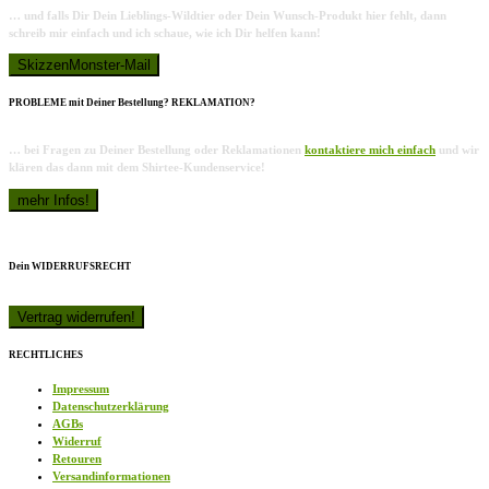
… und falls Dir Dein Lieblings-Wildtier oder Dein Wunsch-Produkt hier fehlt, dann
schreib mir einfach und ich schaue, wie ich Dir helfen kann!
PROBLEME mit Deiner Bestellung? REKLAMATION?
… bei Fragen zu Deiner Bestellung oder Reklamationen
kontaktiere mich einfach
und wir
klären das dann mit dem Shirtee-Kundenservice!
Dein WIDERRUFSRECHT
RECHTLICHES
Impressum
Datenschutzerklärung
AGBs
Widerruf
Retouren
Versandinformationen