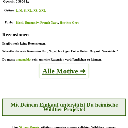
Gewicht
0,5000 kg
Grösse
L
,
M
,
S
,
XL
,
XS
,
XXL
Farbe
Black
,
Burgundy
,
French Navy
,
Heather Grey
Rezensionen
Es gibt noch keine Rezensionen.
Schreibe die erste Rezension für „Nope | bockiger Esel – Unisex Organic Sweatshirt“
Du musst
angemeldet
sein, um eine Rezension veröffentlichen zu können.
Alle Motive ➜
Mit Deinem Einkauf unterstützt Du heimische
Wildtier-Projekte!
Eine
SkizzenMonster
-Aktion zugunsten unserer geliebten Wildtiere, unserer