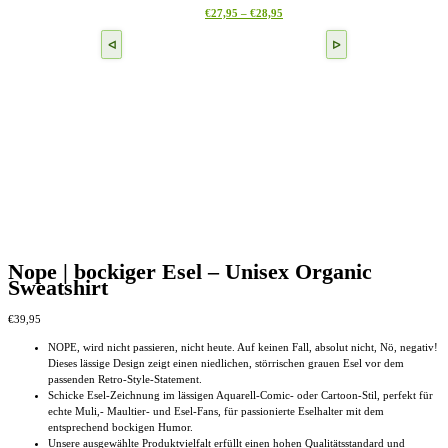
gewählt
Preisspanne:
Dieses
€
27,95
–
€
28,95
Optionen
werden
€27,95
Produkt
können
bis
weist
auf
€28,95
mehrere
der
Varianten
Produktseite
auf.
gewählt
Die
werden
Optionen
können
auf
der
Produktseite
gewählt
werden
Nope | bockiger Esel – Unisex Organic
Sweatshirt
€
39,95
NOPE, wird nicht passieren, nicht heute. Auf keinen Fall, absolut nicht, Nö, negativ!
Dieses lässige Design zeigt einen niedlichen, störrischen grauen Esel vor dem
passenden Retro-Style-Statement.
Schicke Esel-Zeichnung im lässigen Aquarell-Comic- oder Cartoon-Stil, perfekt für
echte Muli,- Maultier- und Esel-Fans, für passionierte Eselhalter mit dem
entsprechend bockigen Humor.
Unsere ausgewählte Produktvielfalt erfüllt einen hohen Qualitätsstandard und