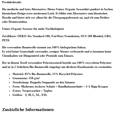
Produktdetails:
Die modische und faire Alternative: Dieses Unisex Organic Sweatshirt punktet in Sachen
klassischem Design trotz modernem Look. Es bildet eine Alternative zum klassischen
Hoodie und bietet sich vor allem für die Übergangsjahreszeit an, egal ob zum Drüber-
oder Drunterziehen.
Unisex Organic Sweater für mehr Nachhaltigkeit
Zertifikate
: OEKO-Tex Standard 100, FairWear Foundation, OCS 100 Blended, GRS,
PETA
Die verwendete Baumwolle stammt aus 100% biologischem Anbau.
Es wird keine Gentechnik verwendet, weniger Wasser verbraucht und es kommen keine
Chemikalien wie Düngemittel oder Pestizide zum Einsatz.
Der in diesem Textil verwendete Polyesteranteil besteht aus 100% recyceltem Polyester
und ist in 2 Schichten Bio-Baumwolle eingelegt um direkten Hautkontakt zu vermeiden.
Material:
85% Bio-Baumwolle, 15% Recycled Polyester
Grammatur:
350 g/m²
Verarbeitung:
Doppelte Steppnaht an den Säumen
Form:
Moderner, lockerer Schnitt + Rundhalsausschnitt + 1×1 Ripp-Kragen
Extras:
Vorgewaschen + Tagless
Größen:
S, M, L, XL, XXL
Zusätzliche Informationen