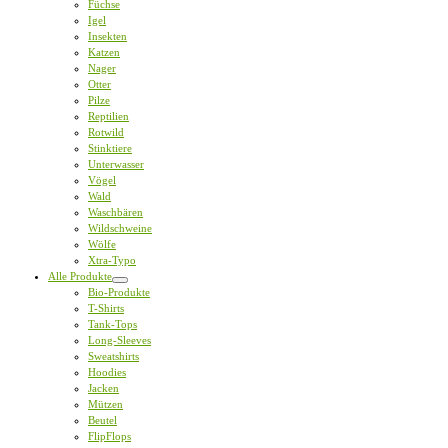
Füchse
Igel
Insekten
Katzen
Nager
Otter
Pilze
Reptilien
Rotwild
Stinktiere
Unterwasser
Vögel
Wald
Waschbären
Wildschweine
Wölfe
Xtra-Typo
Alle Produkte
Bio-Produkte
T-Shirts
Tank-Tops
Long-Sleeves
Sweatshirts
Hoodies
Jacken
Mützen
Beutel
FlipFlops