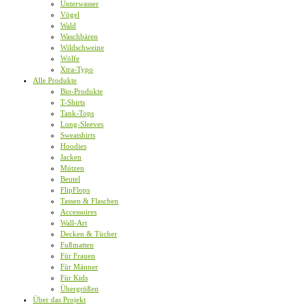
Unterwasser
Vögel
Wald
Waschbären
Wildschweine
Wölfe
Xtra-Typo
Alle Produkte
Bio-Produkte
T-Shirts
Tank-Tops
Long-Sleeves
Sweatshirts
Hoodies
Jacken
Mützen
Beutel
FlipFlops
Tassen & Flaschen
Accessoires
Wall-Art
Decken & Tücher
Fußmatten
Für Frauen
Für Männer
Für Kids
Übergrößen
Über das Projekt