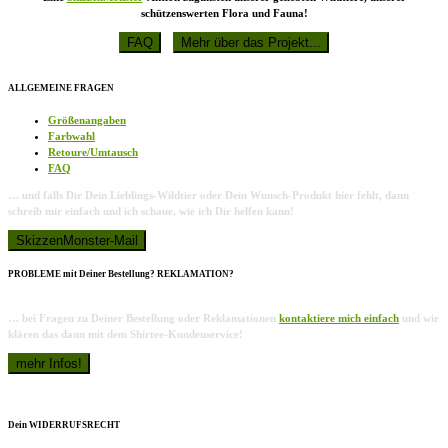
schützenswerten Flora und Fauna!
ALLGEMEINE FRAGEN
Größenangaben
Farbwahl
Retoure/Umtausch
FAQ
… und falls Dir Dein Lieblings-Wildtier oder Dein Wunsch-Produkt hier fehlt, dann
schreib mir einfach und ich schaue, wie ich Dir helfen kann!
PROBLEME mit Deiner Bestellung? REKLAMATION?
… bei Fragen zu Deiner Bestellung oder Reklamationen
kontaktiere mich einfach
und wir
klären das dann mit dem Shirtee-Kundenservice!
Dein WIDERRUFSRECHT