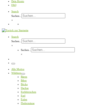
Dein Konto
FAQ
Search
Suchen...
×
Search
Suchen...
×
Suchen...
×
Menü
Alle Motive
Wildtiere
Bären
Biber
Böcke
Dachse
Eichhörnchen
Esel
Eulen
Fledermäuse