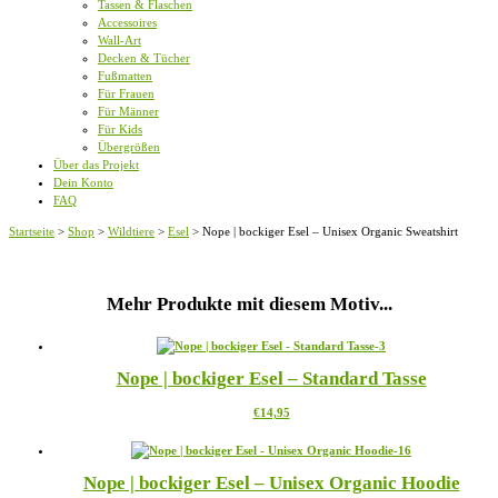
Tassen & Flaschen
Accessoires
Wall-Art
Decken & Tücher
Fußmatten
Für Frauen
Für Männer
Für Kids
Übergrößen
Über das Projekt
Dein Konto
FAQ
Startseite
>
Shop
>
Wildtiere
>
Esel
>
Nope | bockiger Esel – Unisex Organic Sweatshirt
Mehr Produkte mit diesem Motiv...
Nope | bockiger Esel – Standard Tasse
Dieses
€
14,95
Produkt
weist
mehrere
Nope | bockiger Esel – Unisex Organic Hoodie
Varianten