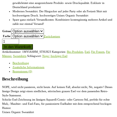
gewährleistet eine ausgezeichnete Produkt- sowie Druckqualität. Exklusiv in
Deutschland produziert
Modernes Sweatshirt. Der Hingucker auf jeder Party oder als Freizeit Shirt mit
hochwertigem Druck. hochwertiges Unisex Organic Sweatshirt
Spare ganz einfach Versandkosten: Kombiniere kostengünstig mehrere Artikel und
zahle nur einmal Versand!
Grösse
Farbe
Zurücksetzen
Nope
|
In den Warenkorb
bockiger
Artikelnummer:
1MYIASHM_STSU823
Kategorien:
Bio-Produkte
,
Esel
,
Für Frauen
,
Für
Esel
Männer
,
Sweatshirts
Schlagwort:
Nope | bockiger Esel
-
Unisex
Beschreibung
Organic
Zusätzliche Informationen
Sweatshirt
Rezensionen (0)
Menge
Beschreibung
NOPE, wird nicht passieren, nicht heute. Auf keinen Fall, absolut nicht, Nö, negativ! Dieses
lässige Design zeigt einen niedlichen, störrischen grauen Esel vor dem passenden Retro-
Style-Statement.
Schicke Esel-Zeichnung im lässigen Aquarell-Comic- oder Cartoon-Stil, perfekt für echte
Muli,- Maultier- und Esel-Fans, für passionierte Eselhalter mit dem entsprechend bockigen
Humor.
Unisex Organic Sweatshirt