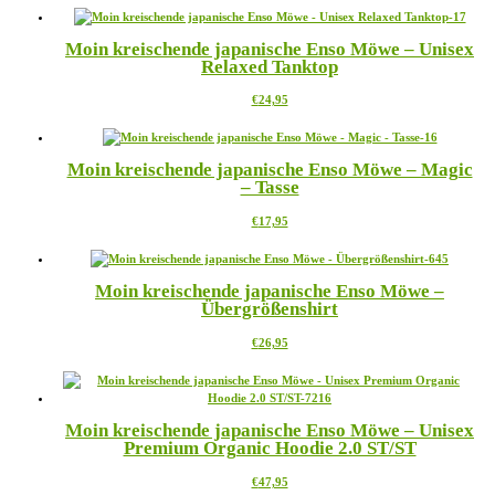
weist
der
mehrere
Produktseite
Moin kreischende japanische Enso Möwe – Unisex
Varianten
gewählt
Relaxed Tanktop
auf.
werden
Die
Dieses
€
24,95
Optionen
Produkt
können
weist
auf
mehrere
der
Moin kreischende japanische Enso Möwe – Magic
Varianten
Produktseite
– Tasse
auf.
gewählt
Die
werden
Dieses
€
17,95
Optionen
Produkt
können
weist
auf
mehrere
der
Moin kreischende japanische Enso Möwe –
Varianten
Produktseite
Übergrößenshirt
auf.
gewählt
Die
werden
Dieses
€
26,95
Optionen
Produkt
können
weist
auf
mehrere
der
Varianten
Produktseite
Moin kreischende japanische Enso Möwe – Unisex
auf.
gewählt
Premium Organic Hoodie 2.0 ST/ST
Die
werden
Optionen
Dieses
€
47,95
können