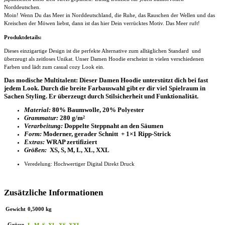
Norddeutschen.
Moin! Wenn Du das Meer in Norddeutschland, die Ruhe, das Rauschen der Wellen und das
Kreischen der Möwen liebst, dann ist das hier Dein verrücktes Motiv. Das Meer ruft!
Produktdetails:
Dieses einzigartige Design ist die perfekte Alternative zum alltäglichen Standard und
überzeugt als zeitloses Unikat. Unser
Damen Hoodie
erscheint in vielen verschiedenen
Farben und lädt zum casual cozy Look ein.
Das modische Multitalent: Dieser Damen Hoodie unterstützt dich bei fast
jedem Look. Durch die breite Farbauswahl gibt er dir viel Spielraum in
Sachen Styling. Er überzeugt durch Stilsicherheit und Funktionalität.
Material:
80% Baumwolle, 20% Polyester
Grammatur:
280 g/m²
Verarbeitung:
Doppelte Steppnaht an den Säumen
Form:
Moderner, gerader Schnitt + 1×1 Ripp-Strick
Extras:
WRAP zertifiziert
Größen:
XS, S, M, L, XL, XXL
Veredelung: Hochwertiger Digital Direkt Druck
Zusätzliche Informationen
Gewicht
0,5000 kg
Grösse
L
,
M
,
S
,
XL
,
XS
,
XXL