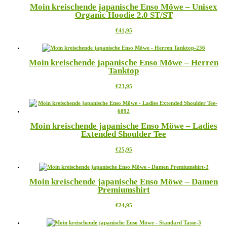
Moin kreischende japanische Enso Möwe – Unisex
auf.
Organic Hoodie 2.0 ST/ST
Die
Optionen
Dieses
€
41,95
können
Produkt
auf
weist
der
mehrere
Produktseite
Moin kreischende japanische Enso Möwe – Herren
Varianten
gewählt
Tanktop
auf.
werden
Die
Dieses
€
23,95
Optionen
Produkt
können
weist
auf
mehrere
der
Varianten
Produktseite
Moin kreischende japanische Enso Möwe – Ladies
auf.
gewählt
Extended Shoulder Tee
Die
werden
Optionen
Dieses
€
25,95
können
Produkt
auf
weist
der
mehrere
Produktseite
Moin kreischende japanische Enso Möwe – Damen
Varianten
gewählt
Premiumshirt
auf.
werden
Die
Dieses
€
24,95
Optionen
Produkt
können
weist
auf