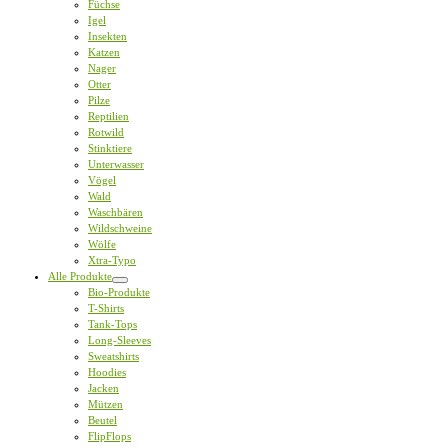
Füchse
Igel
Insekten
Katzen
Nager
Otter
Pilze
Reptilien
Rotwild
Stinktiere
Unterwasser
Vögel
Wald
Waschbären
Wildschweine
Wölfe
Xtra-Typo
Alle Produkte
Bio-Produkte
T-Shirts
Tank-Tops
Long-Sleeves
Sweatshirts
Hoodies
Jacken
Mützen
Beutel
FlipFlops