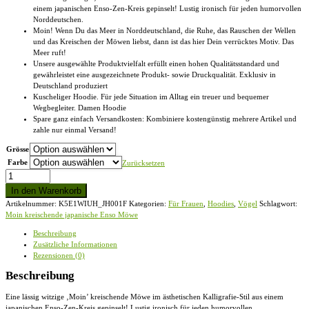
einem japanischen Enso-Zen-Kreis gepinselt! Lustig ironisch für jeden humorvollen
Norddeutschen.
Moin! Wenn Du das Meer in Norddeutschland, die Ruhe, das Rauschen der Wellen
und das Kreischen der Möwen liebst, dann ist das hier Dein verrücktes Motiv. Das
Meer ruft!
Unsere ausgewählte Produktvielfalt erfüllt einen hohen Qualitätsstandard und
gewährleistet eine ausgezeichnete Produkt- sowie Druckqualität. Exklusiv in
Deutschland produziert
Kuscheliger Hoodie. Für jede Situation im Alltag ein treuer und bequemer
Wegbegleiter. Damen Hoodie
Spare ganz einfach Versandkosten: Kombiniere kostengünstig mehrere Artikel und
zahle nur einmal Versand!
Grösse
Farbe
Zurücksetzen
Moin
kreischende
In den Warenkorb
japanische
Artikelnummer:
K5E1WIUH_JH001F
Kategorien:
Für Frauen
,
Hoodies
,
Vögel
Schlagwort:
Enso
Moin kreischende japanische Enso Möwe
Möwe
-
Beschreibung
Damen
Zusätzliche Informationen
Hoodie
Rezensionen (0)
Menge
Beschreibung
Eine lässig witzige ‚Moin’ kreischende Möwe im ästhetischen Kalligrafie-Stil aus einem
japanischen Enso-Zen-Kreis gepinselt! Lustig ironisch für jeden humorvollen