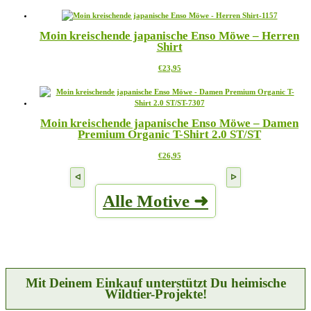
Produkt
auf
weist
der
mehrere
Produktseite
Moin kreischende japanische Enso Möwe – Herren
Varianten
gewählt
Shirt
auf.
werden
Die
Dieses
€
23,95
Optionen
Produkt
können
weist
auf
mehrere
der
Varianten
Produktseite
Moin kreischende japanische Enso Möwe – Damen
auf.
gewählt
Premium Organic T-Shirt 2.0 ST/ST
Die
werden
Optionen
Dieses
€
26,95
können
Produkt
auf
weist
der
mehrere
Produktseite
Alle Motive ➜
Varianten
gewählt
auf.
werden
Die
Optionen
können
auf
der
Produktseite
Mit Deinem Einkauf unterstützt Du heimische
gewählt
Wildtier-Projekte!
werden