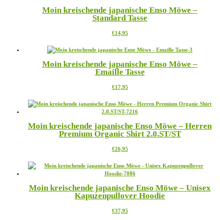
mehrere
der
Moin kreischende japanische Enso Möwe –
Varianten
Produktseite
Standard Tasse
auf.
gewählt
Die
werden
Dieses
€
14,95
Optionen
Produkt
können
weist
auf
mehrere
der
Moin kreischende japanische Enso Möwe –
Varianten
Produktseite
Emaille Tasse
auf.
gewählt
Die
werden
Dieses
€
17,95
Optionen
Produkt
können
weist
auf
mehrere
der
Varianten
Produktseite
Moin kreischende japanische Enso Möwe – Herren
auf.
gewählt
Premium Organic Shirt 2.0.ST/ST
Die
werden
Optionen
Dieses
€
26,95
können
Produkt
auf
weist
der
mehrere
Produktseite
Varianten
gewählt
Moin kreischende japanische Enso Möwe – Unisex
auf.
werden
Kapuzenpullover Hoodie
Die
Optionen
Dieses
€
37,95
können
Produkt
auf