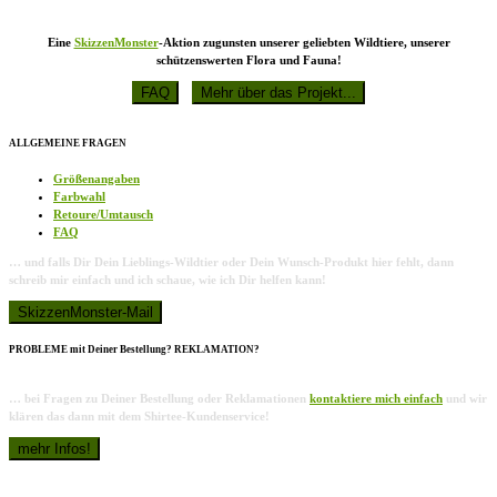
Eine
SkizzenMonster
-Aktion zugunsten unserer geliebten Wildtiere, unserer
schützenswerten Flora und Fauna!
ALLGEMEINE FRAGEN
Größenangaben
Farbwahl
Retoure/Umtausch
FAQ
… und falls Dir Dein Lieblings-Wildtier oder Dein Wunsch-Produkt hier fehlt, dann
schreib mir einfach und ich schaue, wie ich Dir helfen kann!
PROBLEME mit Deiner Bestellung? REKLAMATION?
… bei Fragen zu Deiner Bestellung oder Reklamationen
kontaktiere mich einfach
und wir
klären das dann mit dem Shirtee-Kundenservice!