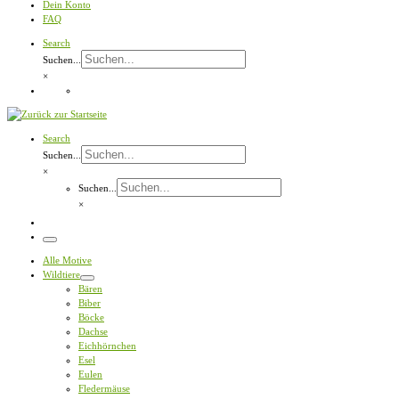
Dein Konto
FAQ
Search
Suchen...
×
Search
Suchen...
×
Suchen...
×
Menü
Alle Motive
Wildtiere
Bären
Biber
Böcke
Dachse
Eichhörnchen
Esel
Eulen
Fledermäuse