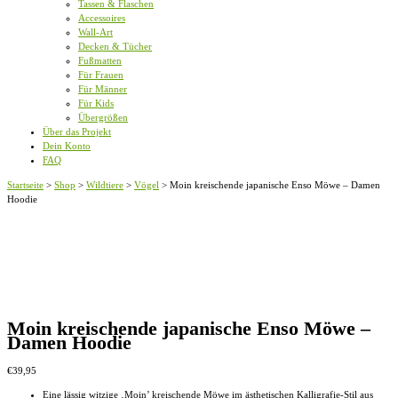
Tassen & Flaschen
Accessoires
Wall-Art
Decken & Tücher
Fußmatten
Für Frauen
Für Männer
Für Kids
Übergrößen
Über das Projekt
Dein Konto
FAQ
Startseite
>
Shop
>
Wildtiere
>
Vögel
>
Moin kreischende japanische Enso Möwe – Damen
Hoodie
Moin kreischende japanische Enso Möwe –
Damen Hoodie
€
39,95
Eine lässig witzige ‚Moin’ kreischende Möwe im ästhetischen Kalligrafie-Stil aus