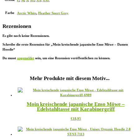
Farbe
Arctic White
,
Heather Sport Grey
Rezensionen
Es gibt noch keine Rezensionen.
Schreibe die erste Rezension für „Moin kreischende japanische Enso Möwe – Damen
Hoodie“
Du musst
angemeldet
sein, um eine Rezension veröffentlichen zu können.
Mehr Produkte mit diesem Motiv...
Moin kreischende japanische Enso Möwe –
Edelstahltasse mit Karabinergriff
Dieses
€
18,95
Produkt
weist
mehrere
Varianten