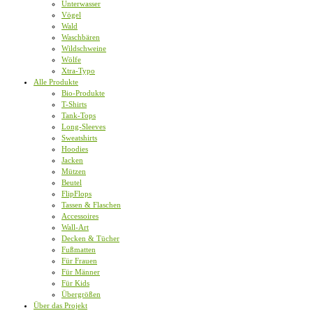
Unterwasser
Vögel
Wald
Waschbären
Wildschweine
Wölfe
Xtra-Typo
Alle Produkte
Bio-Produkte
T-Shirts
Tank-Tops
Long-Sleeves
Sweatshirts
Hoodies
Jacken
Mützen
Beutel
FlipFlops
Tassen & Flaschen
Accessoires
Wall-Art
Decken & Tücher
Fußmatten
Für Frauen
Für Männer
Für Kids
Übergrößen
Über das Projekt