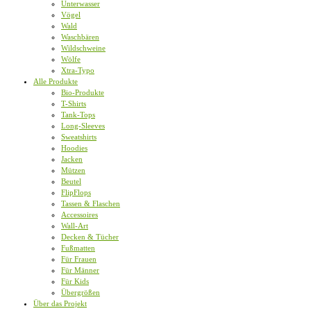
Unterwasser
Vögel
Wald
Waschbären
Wildschweine
Wölfe
Xtra-Typo
Alle Produkte
Bio-Produkte
T-Shirts
Tank-Tops
Long-Sleeves
Sweatshirts
Hoodies
Jacken
Mützen
Beutel
FlipFlops
Tassen & Flaschen
Accessoires
Wall-Art
Decken & Tücher
Fußmatten
Für Frauen
Für Männer
Für Kids
Übergrößen
Über das Projekt