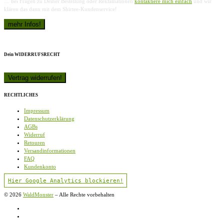
… bei Fragen zu Deiner Bestellung oder Reklamationen
kontaktiere mich einfach
und wir
klären das dann mit dem Shirtee-Kundenservice!
Dein WIDERRUFSRECHT
RECHTLICHES
Impressum
Datenschutzerklärung
AGBs
Widerruf
Retouren
Versandinformationen
FAQ
Kundenkonto
Hier Google Analytics blockieren!
© 2026
WaldMonster
–
Alle Rechte vorbehalten