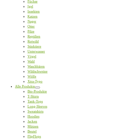
Füchse
Igel
Insekten
Katzen
Nager
Otter
Pilze
Reptilien
Rotwild
Stinktiere
Unterwasser
Vögel
Wald
Waschbären
Wildschweine
Wölfe
Xtra-Typo
Alle Produkte
Bio-Produkte
T-Shirts
Tank-Tops
Long-Sleeves
Sweatshirts
Hoodies
Jacken
Mützen
Beutel
FlipFlops