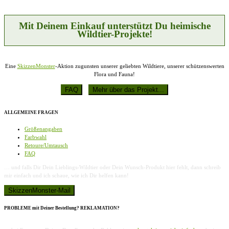
können
auf
der
Mit Deinem Einkauf unterstützt Du heimische
Produktseite
Wildtier-Projekte!
gewählt
werden
Eine
SkizzenMonster
-Aktion zugunsten unserer geliebten Wildtiere, unserer schützenswerten
Flora und Fauna!
ALLGEMEINE FRAGEN
Größenangaben
Farbwahl
Retoure/Umtausch
FAQ
… und falls Dir Dein Lieblings-Wildtier oder Dein Wunsch-Produkt hier fehlt, dann schreib
mir einfach und ich schaue, wie ich Dir helfen kann!
PROBLEME mit Deiner Bestellung? REKLAMATION?