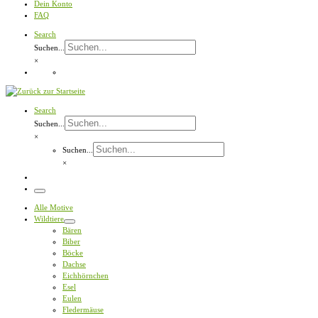
Dein Konto
FAQ
Search
Suchen...
×
Search
Suchen...
×
Suchen...
×
Menü
Alle Motive
Wildtiere
Bären
Biber
Böcke
Dachse
Eichhörnchen
Esel
Eulen
Fledermäuse