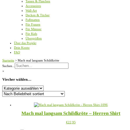
Tassen & Flaschen
Accessoires
Wall-Art
Decken & Tücher
Fußmatten
Für Frauen
Für Männer
Für Kids
Übergrößen
Über das Projekt
Dein Konto
FAQ
Startseite
>
Mach mal langsam Schildkröte
Suchen...
×
Viecher wählen…
Viecher
wählen…
Mach mal langsam Schildkröte – Herren Shirt
Dieses
€
22,95
Produkt