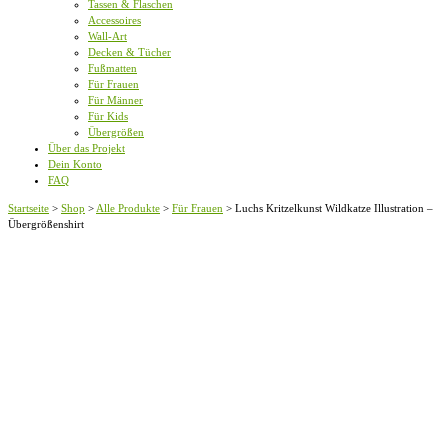
Tassen & Flaschen
Accessoires
Wall-Art
Decken & Tücher
Fußmatten
Für Frauen
Für Männer
Für Kids
Übergrößen
Über das Projekt
Dein Konto
FAQ
Startseite
>
Shop
>
Alle Produkte
>
Für Frauen
>
Luchs Kritzelkunst Wildkatze Illustration –
Übergrößenshirt