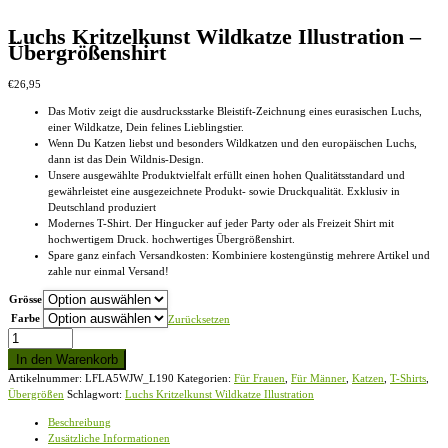
Luchs Kritzelkunst Wildkatze Illustration –
Übergrößenshirt
€
26,95
Das Motiv zeigt die ausdrucksstarke Bleistift-Zeichnung eines eurasischen Luchs,
einer Wildkatze, Dein felines Lieblingstier.
Wenn Du Katzen liebst und besonders Wildkatzen und den europäischen Luchs,
dann ist das Dein Wildnis-Design.
Unsere ausgewählte Produktvielfalt erfüllt einen hohen Qualitätsstandard und
gewährleistet eine ausgezeichnete Produkt- sowie Druckqualität. Exklusiv in
Deutschland produziert
Modernes T-Shirt. Der Hingucker auf jeder Party oder als Freizeit Shirt mit
hochwertigem Druck. hochwertiges Übergrößenshirt.
Spare ganz einfach Versandkosten: Kombiniere kostengünstig mehrere Artikel und
zahle nur einmal Versand!
Grösse
Farbe
Zurücksetzen
Luchs
Kritzelkunst
In den Warenkorb
Wildkatze
Artikelnummer:
LFLA5WJW_L190
Kategorien:
Für Frauen
,
Für Männer
,
Katzen
,
T-Shirts
,
Illustration
Übergrößen
Schlagwort:
Luchs Kritzelkunst Wildkatze Illustration
-
Übergrößenshirt
Beschreibung
Menge
Zusätzliche Informationen