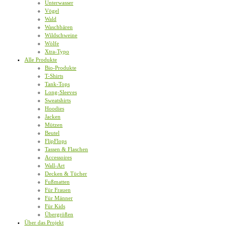
Unterwasser
Vögel
Wald
Waschbären
Wildschweine
Wölfe
Xtra-Typo
Alle Produkte
Bio-Produkte
T-Shirts
Tank-Tops
Long-Sleeves
Sweatshirts
Hoodies
Jacken
Mützen
Beutel
FlipFlops
Tassen & Flaschen
Accessoires
Wall-Art
Decken & Tücher
Fußmatten
Für Frauen
Für Männer
Für Kids
Übergrößen
Über das Projekt