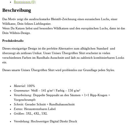
Rezensionen (0)
Beschreibung
Das Motiv zeigt die ausdrucksstarke Bleistift-Zeichnung eines eurasischen Luchs, einer
Wildkatze, Dein felines Lieblingstier.
Wenn Du Katzen liebst und besonders Wildkatzen und den europäischen Luchs, dann ist das
Dein Wildnis-Design.
Produktdetails:
Dieses einzigartige Design ist die perfekte Alternative zum alltäglichen Standard und
überzeugt als zeitloses Unikat. Unser
Unisex Übergrößen Shirt
erscheint in vielen
verschiedenen Farben im Rundhals-Ausschnitt und lädt zu zahlreich kombinierbaren Looks
ein.
Dieses smarte
Unisex Übergrößen Shirt
wird problemlos zur Grundlage jeden Styles.
Material:
100%
Grammatur:
Weiß – 141 g/m² / Farbig – 150 g/m²
Verarbeitung:
Doppelte Steppnaht an den Säumen + 1×1 Ripp-Kragen +
Vorgeschrumpft
Schnitt:
Gerader Schnitt + Rundhalsausschnitt
Extras:
Heraustrennbares Label
Größen:
3XL, 4XL
, 5XL
Veredelung: Hochwertiger Digital Direkt Druck