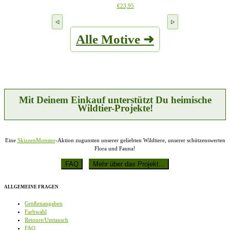
Dieses
€
23,95
Optionen
Produkt
können
weist
auf
mehrere
der
Alle Motive ➜
Varianten
Produktseite
auf.
gewählt
Die
werden
Optionen
können
auf
der
Produktseite
Mit Deinem Einkauf unterstützt Du heimische
gewählt
Wildtier-Projekte!
werden
Eine
SkizzenMonster
-Aktion zugunsten unserer geliebten Wildtiere, unserer schützenswerten
Flora und Fauna!
ALLGEMEINE FRAGEN
Größenangaben
Farbwahl
Retoure/Umtausch
FAQ