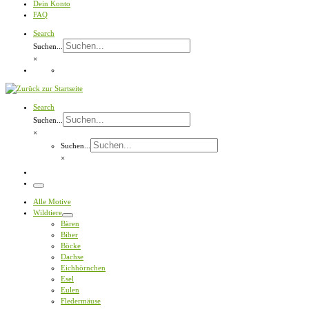
Dein Konto
FAQ
Search
Suchen...
×
Search
Suchen...
×
Suchen...
×
Menü
Alle Motive
Wildtiere
Bären
Biber
Böcke
Dachse
Eichhörnchen
Esel
Eulen
Fledermäuse