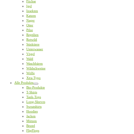
Füchse
Igel
Insekten
Katzen
Nager
Otter
Pilze
Reptilien
Rotwild
Stinktiere
Unterwasser
Vögel
Wald
Waschbären
Wildschweine
Wölfe
Xtra-Typo
Alle Produkte
Bio-Produkte
T-Shirts
Tank-Tops
Long-Sleeves
Sweatshirts
Hoodies
Jacken
Mützen
Beutel
FlipFlops