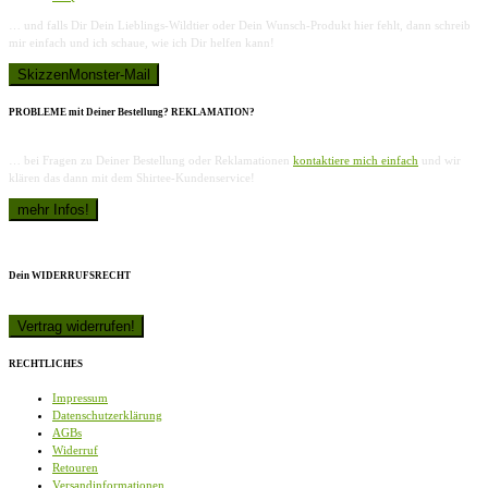
… und falls Dir Dein Lieblings-Wildtier oder Dein Wunsch-Produkt hier fehlt, dann schreib
mir einfach und ich schaue, wie ich Dir helfen kann!
PROBLEME mit Deiner Bestellung? REKLAMATION?
… bei Fragen zu Deiner Bestellung oder Reklamationen
kontaktiere mich einfach
und wir
klären das dann mit dem Shirtee-Kundenservice!
Dein WIDERRUFSRECHT
RECHTLICHES
Impressum
Datenschutzerklärung
AGBs
Widerruf
Retouren
Versandinformationen