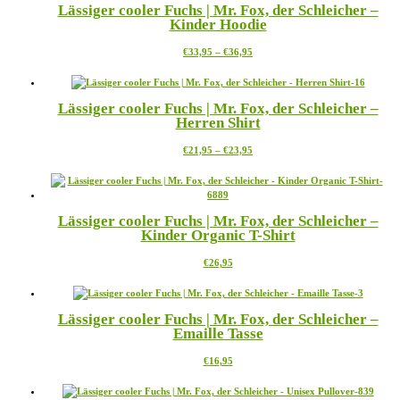
Lässiger cooler Fuchs | Mr. Fox, der Schleicher –
Varianten
Kinder Hoodie
auf.
Die
Preisspanne:
Dieses
€
33,95
–
€
36,95
Optionen
€33,95
Produkt
können
bis
weist
auf
€36,95
mehrere
der
Lässiger cooler Fuchs | Mr. Fox, der Schleicher –
Varianten
Produktseite
Herren Shirt
auf.
gewählt
Die
werden
Preisspanne:
Dieses
€
21,95
–
€
23,95
Optionen
€21,95
Produkt
können
bis
weist
auf
€23,95
mehrere
der
Varianten
Produktseite
Lässiger cooler Fuchs | Mr. Fox, der Schleicher –
auf.
gewählt
Kinder Organic T-Shirt
Die
werden
Optionen
Dieses
€
26,95
können
Produkt
auf
weist
der
mehrere
Produktseite
Lässiger cooler Fuchs | Mr. Fox, der Schleicher –
Varianten
gewählt
Emaille Tasse
auf.
werden
Die
Dieses
€
16,95
Optionen
Produkt
können
weist
auf