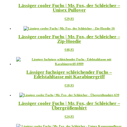
mehrere
der
Lässiger cooler Fuchs | Mr. Fox, der Schleicher –
Varianten
Produktseite
Unisex Pullover
auf.
gewählt
Die
werden
Dieses
€
29,95
Optionen
Produkt
können
weist
auf
mehrere
der
Lässiger cooler Fuchs | Mr. Fox, der Schleicher –
Varianten
Produktseite
Zip-Hoodie
auf.
gewählt
Die
werden
Dieses
€
48,95
Optionen
Produkt
können
weist
auf
mehrere
der
Varianten
Produktseite
Lässiger fuchsiger schleichender Fuchs –
auf.
gewählt
Edelstahltasse mit Karabinergriff
Die
werden
Optionen
Dieses
€
18,95
können
Produkt
auf
weist
der
mehrere
Produktseite
Lässiger cooler Fuchs | Mr. Fox, der Schleicher –
Varianten
gewählt
Übergrößenshirt
auf.
werden
Die
Dieses
€
24,95
Optionen
Produkt
können
weist
auf