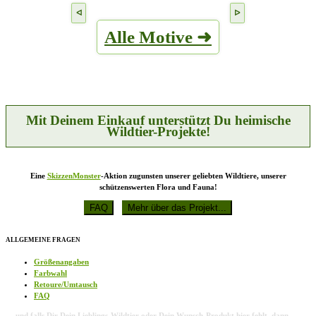
Produkt
können
weist
auf
mehrere
der
Alle Motive ➜
Varianten
Produktseite
auf.
gewählt
Die
werden
Optionen
können
auf
der
Produktseite
Mit Deinem Einkauf unterstützt Du heimische
gewählt
Wildtier-Projekte!
werden
Eine
SkizzenMonster
-Aktion zugunsten unserer geliebten Wildtiere, unserer
schützenswerten Flora und Fauna!
ALLGEMEINE FRAGEN
Größenangaben
Farbwahl
Retoure/Umtausch
FAQ
… und falls Dir Dein Lieblings-Wildtier oder Dein Wunsch-Produkt hier fehlt, dann