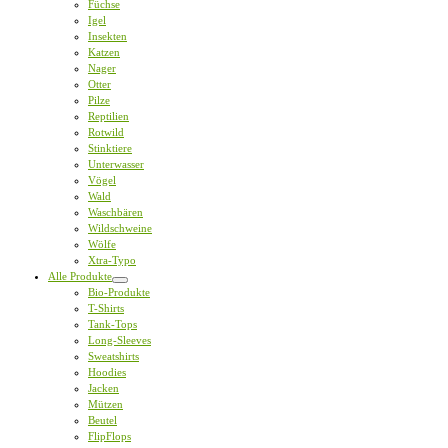
Füchse
Igel
Insekten
Katzen
Nager
Otter
Pilze
Reptilien
Rotwild
Stinktiere
Unterwasser
Vögel
Wald
Waschbären
Wildschweine
Wölfe
Xtra-Typo
Alle Produkte
Bio-Produkte
T-Shirts
Tank-Tops
Long-Sleeves
Sweatshirts
Hoodies
Jacken
Mützen
Beutel
FlipFlops