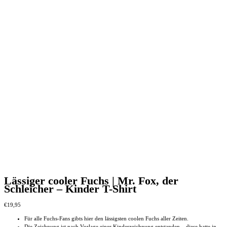
Lässiger cooler Fuchs | Mr. Fox, der
Schleicher – Kinder T-Shirt
€
19,95
Für alle Fuchs-Fans gibts hier den lässigsten coolen Fuchs aller Zeiten.
Die Zeichnung ist nach Vorlage einer Kinderzeichnung entstanden – diese hatte in