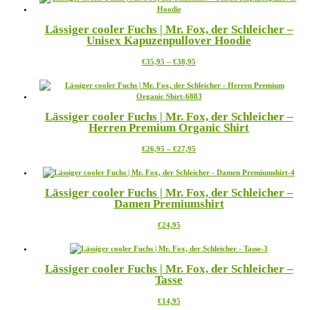
mehrere
der
Varianten
Produktseite
Lässiger cooler Fuchs | Mr. Fox, der Schleicher –
auf.
gewählt
Unisex Kapuzenpullover Hoodie
Die
werden
Optionen
Preisspanne:
Dieses
€
35,95
–
€
38,95
können
€35,95
Produkt
auf
bis
weist
der
€38,95
mehrere
Produktseite
Varianten
gewählt
Lässiger cooler Fuchs | Mr. Fox, der Schleicher –
auf.
werden
Herren Premium Organic Shirt
Die
Optionen
Preisspanne:
Dieses
€
26,95
–
€
27,95
können
€26,95
Produkt
auf
bis
weist
der
€27,95
mehrere
Produktseite
Lässiger cooler Fuchs | Mr. Fox, der Schleicher –
Varianten
gewählt
Damen Premiumshirt
auf.
werden
Die
Dieses
€
24,95
Optionen
Produkt
können
weist
auf
mehrere
der
Lässiger cooler Fuchs | Mr. Fox, der Schleicher –
Varianten
Produktseite
Tasse
auf.
gewählt
Die
werden
Dieses
€
14,95
Optionen