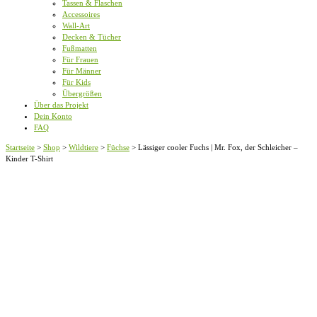
Tassen & Flaschen
Accessoires
Wall-Art
Decken & Tücher
Fußmatten
Für Frauen
Für Männer
Für Kids
Übergrößen
Über das Projekt
Dein Konto
FAQ
Startseite
>
Shop
>
Wildtiere
>
Füchse
>
Lässiger cooler Fuchs | Mr. Fox, der Schleicher –
Kinder T-Shirt