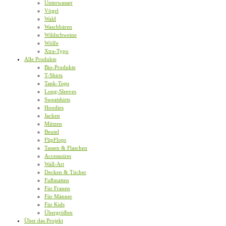
Unterwasser
Vögel
Wald
Waschbären
Wildschweine
Wölfe
Xtra-Typo
Alle Produkte
Bio-Produkte
T-Shirts
Tank-Tops
Long-Sleeves
Sweatshirts
Hoodies
Jacken
Mützen
Beutel
FlipFlops
Tassen & Flaschen
Accessoires
Wall-Art
Decken & Tücher
Fußmatten
Für Frauen
Für Männer
Für Kids
Übergrößen
Über das Projekt