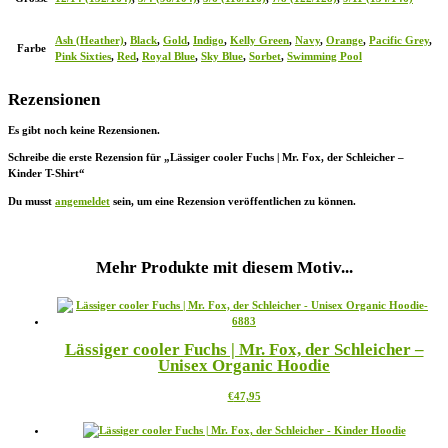
Ash (Heather)
,
Black
,
Gold
,
Indigo
,
Kelly Green
,
Navy
,
Orange
,
Pacific Grey
,
Farbe
Pink Sixties
,
Red
,
Royal Blue
,
Sky Blue
,
Sorbet
,
Swimming Pool
Rezensionen
Es gibt noch keine Rezensionen.
Schreibe die erste Rezension für „Lässiger cooler Fuchs | Mr. Fox, der Schleicher –
Kinder T-Shirt“
Du musst
angemeldet
sein, um eine Rezension veröffentlichen zu können.
Mehr Produkte mit diesem Motiv...
Lässiger cooler Fuchs | Mr. Fox, der Schleicher –
Unisex Organic Hoodie
Dieses
€
47,95
Produkt
weist
mehrere