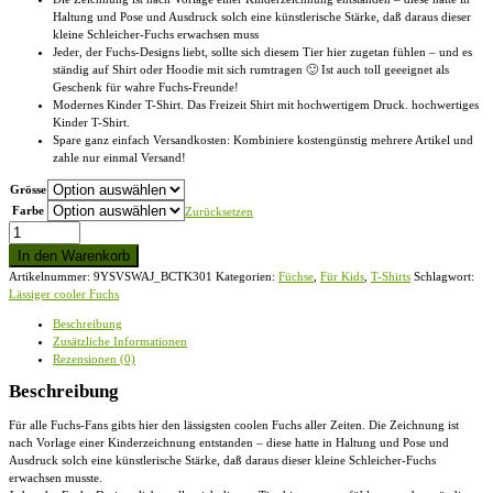
Haltung und Pose und Ausdruck solch eine künstlerische Stärke, daß daraus dieser
kleine Schleicher-Fuchs erwachsen muss
Jeder, der Fuchs-Designs liebt, sollte sich diesem Tier hier zugetan fühlen – und es
ständig auf Shirt oder Hoodie mit sich rumtragen 🙂 Ist auch toll geeeignet als
Geschenk für wahre Fuchs-Freunde!
Modernes Kinder T-Shirt. Das Freizeit Shirt mit hochwertigem Druck. hochwertiges
Kinder T-Shirt.
Spare ganz einfach Versandkosten: Kombiniere kostengünstig mehrere Artikel und
zahle nur einmal Versand!
Grösse
Farbe
Zurücksetzen
Lässiger
cooler
In den Warenkorb
Fuchs
Artikelnummer:
9YSVSWAJ_BCTK301
Kategorien:
Füchse
,
Für Kids
,
T-Shirts
Schlagwort:
|
Lässiger cooler Fuchs
Mr.
Fox,
Beschreibung
der
Zusätzliche Informationen
Schleicher
Rezensionen (0)
-
Kinder
Beschreibung
T-
Shirt
Für alle Fuchs-Fans gibts hier den lässigsten coolen Fuchs aller Zeiten. Die Zeichnung ist
Menge
nach Vorlage einer Kinderzeichnung entstanden – diese hatte in Haltung und Pose und
Ausdruck solch eine künstlerische Stärke, daß daraus dieser kleine Schleicher-Fuchs
erwachsen musste.