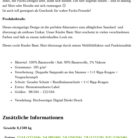
Jeder, der Fuchs-Designs liebt, sollte sich diesem Tier hier zugetan fühlen – und es ständig
auf Shirt oder Hoodie mit sich rumtragen 🙂
Ist auch toll geeeignet als Geschenk für wahre Fuchs-Freunde!
Produktdetails:
Dieses einzigartige Design ist die perfekte Alternative zum alltäglichen Standard und
überzeugt als zeitloses Unikat. Unser
Kinder Basic Shirt
erscheint in vielen verschiedenen
Farben und lädt zu einem individuellen Look ein.
Dieses coole
Kinder Basic Shirt
überzeugt durch seinen Wohlfühlfaktor und Funktionalität.
Material:
100% Baumwolle / Ash: 99% Baumwolle, 1% Viskose
Grammatur:
185 g/m²
Verarbeitung:
Doppelte Steppnaht an den Säumen + 1×1 Ripp-Kragen +
Vorgeschrumpft
Schnitt:
Gerader Schnitt + Rundhalsausschnitt + 1×1 Ripp-Kragen
Extras:
Heraustrennbares Label
Größen:
98/104 – 152/164
Veredelung: Hochwertiger Digital Direkt Druck
Zusätzliche Informationen
Gewicht
0,1500 kg
Grösse
12/14 (152/164)
,
3/4 (98/104)
,
5/6 (110/116)
,
7/8 (122/128)
,
9/11 (134/146)