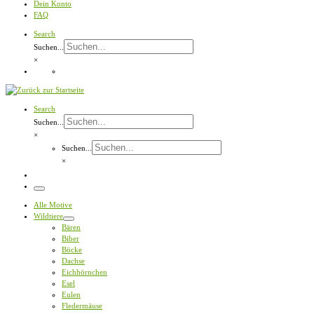
Dein Konto
FAQ
Search
Suchen...
×
Search
Suchen...
×
Suchen...
×
Menü
Alle Motive
Wildtiere
Bären
Biber
Böcke
Dachse
Eichhörnchen
Esel
Eulen
Fledermäuse