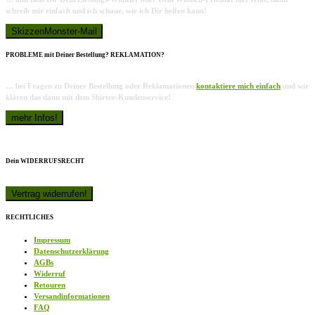
schreib mir einfach und ich schaue, wie ich Dir helfen kann!
PROBLEME mit Deiner Bestellung? REKLAMATION?
… bei Fragen zu Deiner Bestellung oder Reklamationen
kontaktiere mich einfach
und wir
klären das dann mit dem Shirtee-Kundenservice!
Dein WIDERRUFSRECHT
RECHTLICHES
Impressum
Datenschutzerklärung
AGBs
Widerruf
Retouren
Versandinformationen
FAQ