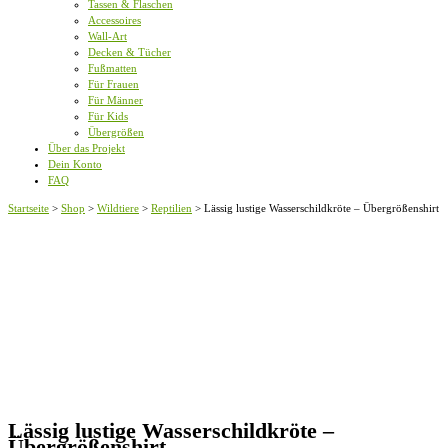
Tassen & Flaschen
Accessoires
Wall-Art
Decken & Tücher
Fußmatten
Für Frauen
Für Männer
Für Kids
Übergrößen
Über das Projekt
Dein Konto
FAQ
Startseite
>
Shop
>
Wildtiere
>
Reptilien
>
Lässig lustige Wasserschildkröte – Übergrößenshirt
Lässig lustige Wasserschildkröte –
Übergrößenshirt