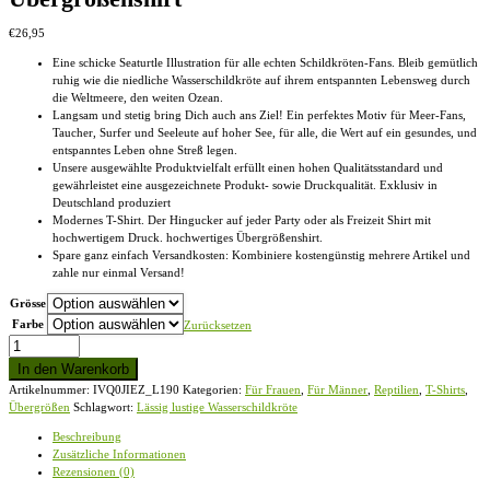
€
26,95
Eine schicke Seaturtle Illustration für alle echten Schildkröten-Fans. Bleib gemütlich
ruhig wie die niedliche Wasserschildkröte auf ihrem entspannten Lebensweg durch
die Weltmeere, den weiten Ozean.
Langsam und stetig bring Dich auch ans Ziel! Ein perfektes Motiv für Meer-Fans,
Taucher, Surfer und Seeleute auf hoher See, für alle, die Wert auf ein gesundes, und
entspanntes Leben ohne Streß legen.
Unsere ausgewählte Produktvielfalt erfüllt einen hohen Qualitätsstandard und
gewährleistet eine ausgezeichnete Produkt- sowie Druckqualität. Exklusiv in
Deutschland produziert
Modernes T-Shirt. Der Hingucker auf jeder Party oder als Freizeit Shirt mit
hochwertigem Druck. hochwertiges Übergrößenshirt.
Spare ganz einfach Versandkosten: Kombiniere kostengünstig mehrere Artikel und
zahle nur einmal Versand!
Grösse
Farbe
Zurücksetzen
Lässig
lustige
In den Warenkorb
Wasserschildkröte
Artikelnummer:
IVQ0JIEZ_L190
Kategorien:
Für Frauen
,
Für Männer
,
Reptilien
,
T-Shirts
,
-
Übergrößen
Schlagwort:
Lässig lustige Wasserschildkröte
Übergrößenshirt
Menge
Beschreibung
Zusätzliche Informationen
Rezensionen (0)