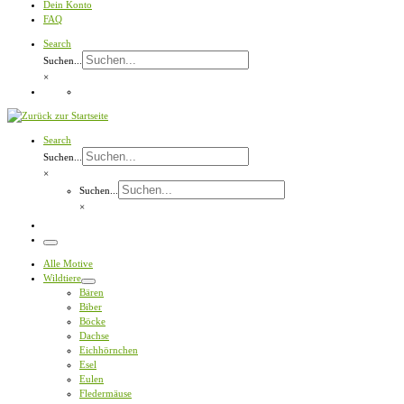
Dein Konto
FAQ
Search
Suchen...
×
Search
Suchen...
×
Suchen...
×
Menü
Alle Motive
Wildtiere
Bären
Biber
Böcke
Dachse
Eichhörnchen
Esel
Eulen
Fledermäuse