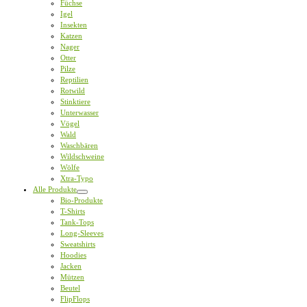
Füchse
Igel
Insekten
Katzen
Nager
Otter
Pilze
Reptilien
Rotwild
Stinktiere
Unterwasser
Vögel
Wald
Waschbären
Wildschweine
Wölfe
Xtra-Typo
Alle Produkte
Bio-Produkte
T-Shirts
Tank-Tops
Long-Sleeves
Sweatshirts
Hoodies
Jacken
Mützen
Beutel
FlipFlops