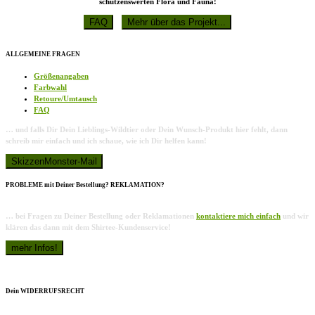
schützenswerten Flora und Fauna!
ALLGEMEINE FRAGEN
Größenangaben
Farbwahl
Retoure/Umtausch
FAQ
… und falls Dir Dein Lieblings-Wildtier oder Dein Wunsch-Produkt hier fehlt, dann
schreib mir einfach und ich schaue, wie ich Dir helfen kann!
PROBLEME mit Deiner Bestellung? REKLAMATION?
… bei Fragen zu Deiner Bestellung oder Reklamationen
kontaktiere mich einfach
und wir
klären das dann mit dem Shirtee-Kundenservice!
Dein WIDERRUFSRECHT