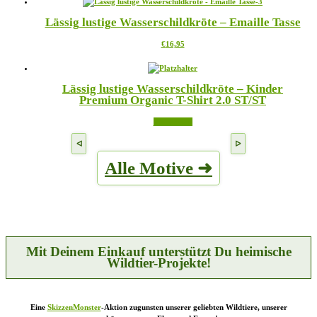
auf
€23,95
mehrere
der
Lässig lustige Wasserschildkröte – Emaille Tasse
Varianten
Produktseite
auf.
gewählt
Dieses
€
16,95
Die
werden
Produkt
Optionen
weist
können
mehrere
auf
Lässig lustige Wasserschildkröte – Kinder
Varianten
der
Premium Organic T-Shirt 2.0 ST/ST
auf.
Produktseite
Die
gewählt
Weiterlesen
Optionen
werden
können
auf
der
Alle Motive ➜
Produktseite
gewählt
werden
Mit Deinem Einkauf unterstützt Du heimische
Wildtier-Projekte!
Eine
SkizzenMonster
-Aktion zugunsten unserer geliebten Wildtiere, unserer