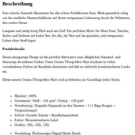
Beschreibung
Eine schicke Seaturtle Illustration für alle echten Schildkröten-Fans. Bleib gemütlich ruhig
wie die niedliche Wasserschildkröte auf ihrem entspannten Lebensweg durch die Weltmeere,
den weiten Ozean.
Langsam und stetig bring Dich auch ans Ziel! Ein perfektes Motiv für Meer-Fans, Taucher,
Surfer und Seeleute auf hoher See, für alle, die Wert auf ein gesundes, und entspanntes
Leben ohne Streß legen.
Produktdetails:
Dieses einzigartige Design ist die perfekte Alternative zum alltäglichen Standard und
überzeugt als zeitloses Unikat. Unser
Unisex Übergrößen Shirt
erscheint in vielen
verschiedenen Farben im Rundhals-Ausschnitt und lädt zu zahlreich kombinierbaren Looks
ein.
Dieses smarte
Unisex Übergrößen Shirt
wird problemlos zur Grundlage jeden Styles.
Material:
100%
Grammatur:
Weiß – 141 g/m² / Farbig – 150 g/m²
Verarbeitung:
Doppelte Steppnaht an den Säumen + 1×1 Ripp-Kragen +
Vorgeschrumpft
Schnitt:
Gerader Schnitt + Rundhalsausschnitt
Extras:
Heraustrennbares Label
Größen:
3XL, 4XL
, 5XL
Veredelung: Hochwertiger Digital Direkt Druck