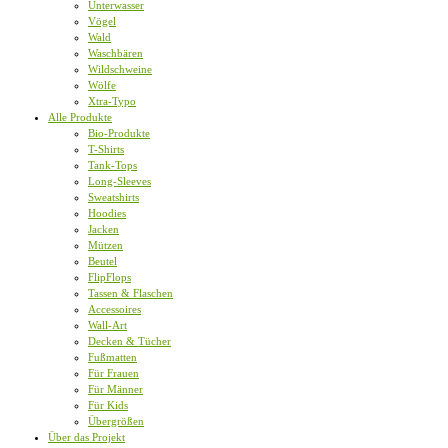
Unterwasser
Vögel
Wald
Waschbären
Wildschweine
Wölfe
Xtra-Typo
Alle Produkte
Bio-Produkte
T-Shirts
Tank-Tops
Long-Sleeves
Sweatshirts
Hoodies
Jacken
Mützen
Beutel
FlipFlops
Tassen & Flaschen
Accessoires
Wall-Art
Decken & Tücher
Fußmatten
Für Frauen
Für Männer
Für Kids
Übergrößen
Über das Projekt