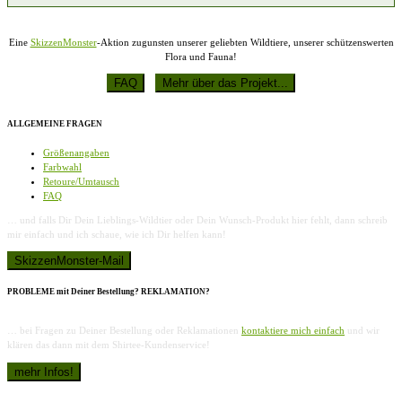
Eine
SkizzenMonster
-Aktion zugunsten unserer geliebten Wildtiere, unserer schützenswerten
Flora und Fauna!
ALLGEMEINE FRAGEN
Größenangaben
Farbwahl
Retoure/Umtausch
FAQ
… und falls Dir Dein Lieblings-Wildtier oder Dein Wunsch-Produkt hier fehlt, dann schreib
mir einfach und ich schaue, wie ich Dir helfen kann!
PROBLEME mit Deiner Bestellung? REKLAMATION?
… bei Fragen zu Deiner Bestellung oder Reklamationen
kontaktiere mich einfach
und wir
klären das dann mit dem Shirtee-Kundenservice!