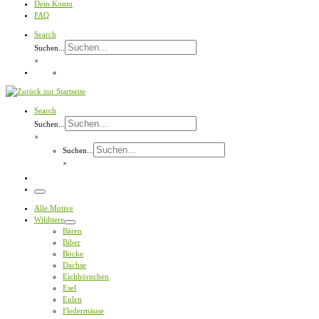
Dein Konto
FAQ
Search
Suchen...
×
Search
Suchen...
×
Suchen...
×
Menü
Alle Motive
Wildtiere
Bären
Biber
Böcke
Dachse
Eichhörnchen
Esel
Eulen
Fledermäuse