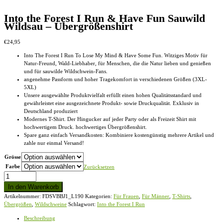
Into the Forest I Run & Have Fun Sauwild
Wildsau – Übergrößenshirt
€
24,95
Into The Forest I Run To Lose My Mind & Have Some Fun. Witziges Motiv für
Natur-Freund, Wald-Liebhaber, für Menschen, die die Natur lieben und genießen
und für sauwilde Wildschwein-Fans.
angenehme Passform und hoher Tragekomfort in verschiedenen Größen (3XL-
5XL)
Unsere ausgewählte Produktvielfalt erfüllt einen hohen Qualitätsstandard und
gewährleistet eine ausgezeichnete Produkt- sowie Druckqualität. Exklusiv in
Deutschland produziert
Modernes T-Shirt. Der Hingucker auf jeder Party oder als Freizeit Shirt mit
hochwertigem Druck. hochwertiges Übergrößenshirt.
Spare ganz einfach Versandkosten: Kombiniere kostengünstig mehrere Artikel und
zahle nur einmal Versand!
Grösse
Farbe
Zurücksetzen
Into
the
In den Warenkorb
Forest
Artikelnummer:
FDSVBBJ1_L190
Kategorien:
Für Frauen
,
Für Männer
,
T-Shirts
,
I
Übergrößen
,
Wildschweine
Schlagwort:
Into the Forest I Run
Run
&
Beschreibung
Have