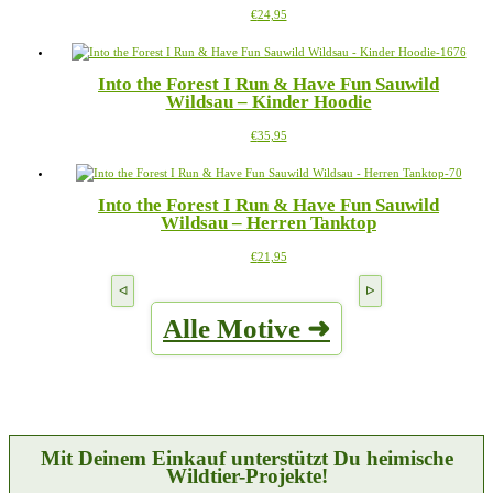
Dieses
€
24,95
können
Produkt
auf
weist
der
mehrere
Produktseite
Into the Forest I Run & Have Fun Sauwild
Varianten
gewählt
Wildsau – Kinder Hoodie
auf.
werden
Die
Dieses
€
35,95
Optionen
Produkt
können
weist
auf
mehrere
der
Into the Forest I Run & Have Fun Sauwild
Varianten
Produktseite
Wildsau – Herren Tanktop
auf.
gewählt
Die
werden
Dieses
€
21,95
Optionen
Produkt
können
weist
auf
mehrere
der
Alle Motive ➜
Varianten
Produktseite
auf.
gewählt
Die
werden
Optionen
können
auf
der
Produktseite
Mit Deinem Einkauf unterstützt Du heimische
gewählt
Wildtier-Projekte!
werden