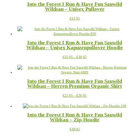
Into the Forest I Run & Have Fun Sauwild
Wildsau – Unisex Pullover
Dieses
€
33,95
Produkt
weist
mehrere
Varianten
Into the Forest I Run & Have Fun Sauwild
auf.
Wildsau – Unisex Kapuzenpullover Hoodie
Die
Optionen
Preisspanne:
Dieses
€
35,95
–
€
38,95
können
€35,95
Produkt
auf
bis
weist
der
€38,95
mehrere
Produktseite
Varianten
gewählt
Into the Forest I Run & Have Fun Sauwild
auf.
werden
Wildsau – Herren Premium Organic Shirt
Die
Optionen
Preisspanne:
Dieses
€
25,95
–
€
26,95
können
€25,95
Produkt
auf
bis
weist
der
€26,95
mehrere
Produktseite
Into the Forest I Run & Have Fun Sauwild
Varianten
gewählt
Wildsau – Zip-Hoodie
auf.
werden
Die
Dieses
€
48,95
Optionen
Produkt
können