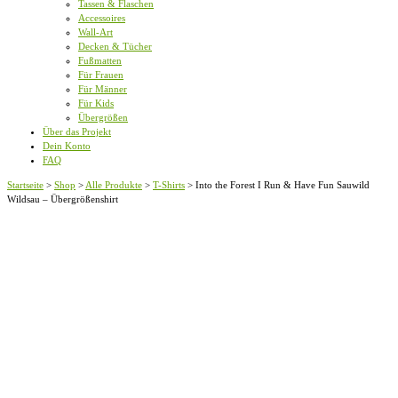
Tassen & Flaschen
Accessoires
Wall-Art
Decken & Tücher
Fußmatten
Für Frauen
Für Männer
Für Kids
Übergrößen
Über das Projekt
Dein Konto
FAQ
Startseite
>
Shop
>
Alle Produkte
>
T-Shirts
>
Into the Forest I Run & Have Fun Sauwild
Wildsau – Übergrößenshirt