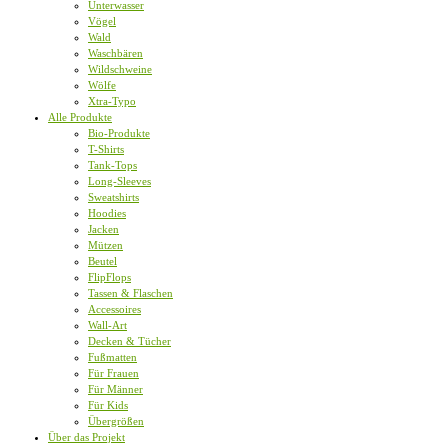
Unterwasser
Vögel
Wald
Waschbären
Wildschweine
Wölfe
Xtra-Typo
Alle Produkte
Bio-Produkte
T-Shirts
Tank-Tops
Long-Sleeves
Sweatshirts
Hoodies
Jacken
Mützen
Beutel
FlipFlops
Tassen & Flaschen
Accessoires
Wall-Art
Decken & Tücher
Fußmatten
Für Frauen
Für Männer
Für Kids
Übergrößen
Über das Projekt