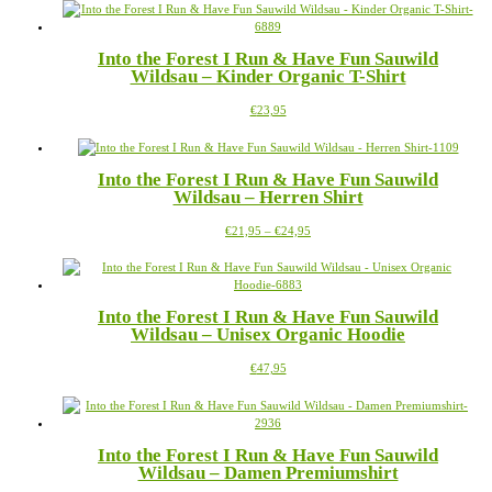
weist
auf
mehrere
der
Varianten
Produktseite
Into the Forest I Run & Have Fun Sauwild
auf.
gewählt
Wildsau – Kinder Organic T-Shirt
Die
werden
Optionen
Dieses
€
23,95
können
Produkt
auf
weist
der
mehrere
Produktseite
Into the Forest I Run & Have Fun Sauwild
Varianten
gewählt
Wildsau – Herren Shirt
auf.
werden
Die
Preisspanne:
Dieses
€
21,95
–
€
24,95
Optionen
€21,95
Produkt
können
bis
weist
auf
€24,95
mehrere
der
Varianten
Produktseite
Into the Forest I Run & Have Fun Sauwild
auf.
gewählt
Wildsau – Unisex Organic Hoodie
Die
werden
Optionen
Dieses
€
47,95
können
Produkt
auf
weist
der
mehrere
Produktseite
Varianten
gewählt
Into the Forest I Run & Have Fun Sauwild
auf.
werden
Wildsau – Damen Premiumshirt
Die
Optionen