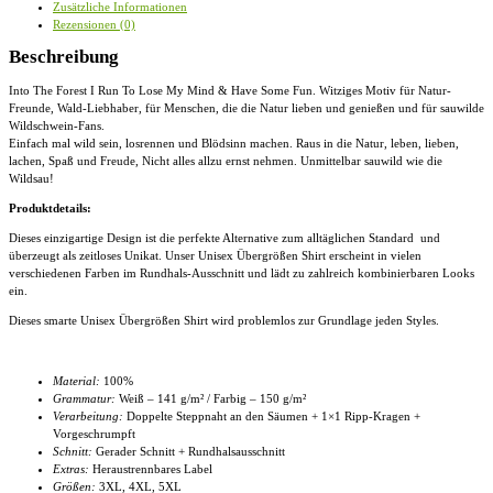
Zusätzliche Informationen
Fun
Rezensionen (0)
Sauwild
Wildsau
Beschreibung
-
Übergrößenshirt
Into The Forest I Run To Lose My Mind & Have Some Fun. Witziges Motiv für Natur-
Menge
Freunde, Wald-Liebhaber, für Menschen, die die Natur lieben und genießen und für sauwilde
Wildschwein-Fans.
Einfach mal wild sein, losrennen und Blödsinn machen. Raus in die Natur, leben, lieben,
lachen, Spaß und Freude, Nicht alles allzu ernst nehmen. Unmittelbar sauwild wie die
Wildsau!
Produktdetails:
Dieses einzigartige Design ist die perfekte Alternative zum alltäglichen Standard und
überzeugt als zeitloses Unikat. Unser
Unisex Übergrößen Shirt
erscheint in vielen
verschiedenen Farben im Rundhals-Ausschnitt und lädt zu zahlreich kombinierbaren Looks
ein.
Dieses smarte
Unisex Übergrößen Shirt
wird problemlos zur Grundlage jeden Styles.
Material:
100%
Grammatur:
Weiß – 141 g/m² / Farbig – 150 g/m²
Verarbeitung:
Doppelte Steppnaht an den Säumen + 1×1 Ripp-Kragen +
Vorgeschrumpft
Schnitt:
Gerader Schnitt + Rundhalsausschnitt
Extras:
Heraustrennbares Label
Größen:
3XL, 4XL
, 5XL