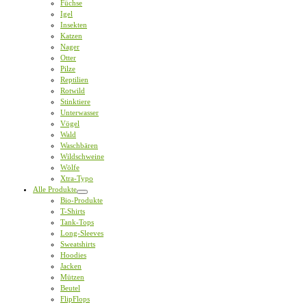
Füchse
Igel
Insekten
Katzen
Nager
Otter
Pilze
Reptilien
Rotwild
Stinktiere
Unterwasser
Vögel
Wald
Waschbären
Wildschweine
Wölfe
Xtra-Typo
Alle Produkte
Bio-Produkte
T-Shirts
Tank-Tops
Long-Sleeves
Sweatshirts
Hoodies
Jacken
Mützen
Beutel
FlipFlops