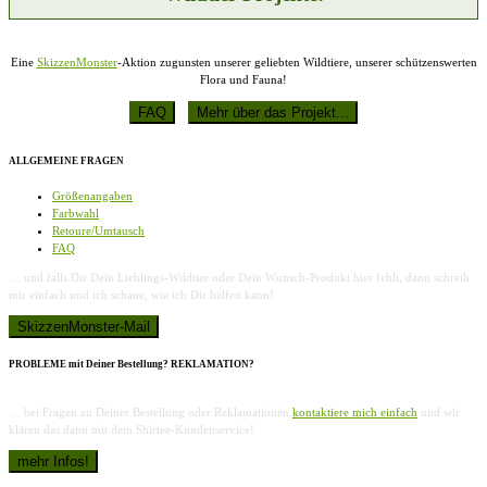
Eine
SkizzenMonster
-Aktion zugunsten unserer geliebten Wildtiere, unserer schützenswerten
Flora und Fauna!
ALLGEMEINE FRAGEN
Größenangaben
Farbwahl
Retoure/Umtausch
FAQ
… und falls Dir Dein Lieblings-Wildtier oder Dein Wunsch-Produkt hier fehlt, dann schreib
mir einfach und ich schaue, wie ich Dir helfen kann!
PROBLEME mit Deiner Bestellung? REKLAMATION?
… bei Fragen zu Deiner Bestellung oder Reklamationen
kontaktiere mich einfach
und wir
klären das dann mit dem Shirtee-Kundenservice!