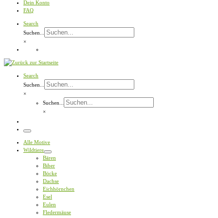
Dein Konto
FAQ
Search
Suchen...
×
Search
Suchen...
×
Suchen...
×
Menü
Alle Motive
Wildtiere
Bären
Biber
Böcke
Dachse
Eichhörnchen
Esel
Eulen
Fledermäuse