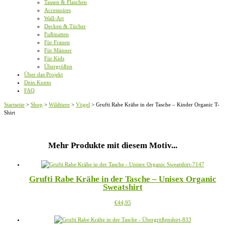
Tassen & Flaschen
Accessoires
Wall-Art
Decken & Tücher
Fußmatten
Für Frauen
Für Männer
Für Kids
Übergrößen
Über das Projekt
Dein Konto
FAQ
Startseite
>
Shop
>
Wildtiere
>
Vögel
>
Grufti Rabe Krähe in der Tasche – Kinder Organic T-
Shirt
Mehr Produkte mit diesem Motiv...
Grufti Rabe Krähe in der Tasche – Unisex Organic
Sweatshirt
Dieses
€
44,95
Produkt
weist