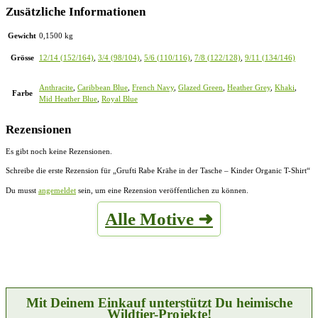
Zusätzliche Informationen
Gewicht
0,1500 kg
Grösse
12/14 (152/164)
,
3/4 (98/104)
,
5/6 (110/116)
,
7/8 (122/128)
,
9/11 (134/146)
Anthracite
,
Caribbean Blue
,
French Navy
,
Glazed Green
,
Heather Grey
,
Khaki
,
Farbe
Mid Heather Blue
,
Royal Blue
Rezensionen
Es gibt noch keine Rezensionen.
Schreibe die erste Rezension für „Grufti Rabe Krähe in der Tasche – Kinder Organic T-Shirt“
Du musst
angemeldet
sein, um eine Rezension veröffentlichen zu können.
Alle Motive ➜
Mit Deinem Einkauf unterstützt Du heimische
Wildtier-Projekte!