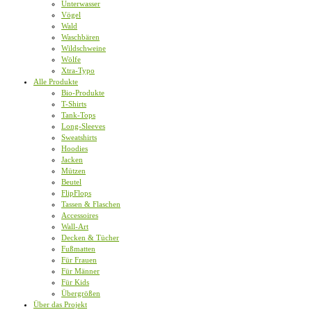
Unterwasser
Vögel
Wald
Waschbären
Wildschweine
Wölfe
Xtra-Typo
Alle Produkte
Bio-Produkte
T-Shirts
Tank-Tops
Long-Sleeves
Sweatshirts
Hoodies
Jacken
Mützen
Beutel
FlipFlops
Tassen & Flaschen
Accessoires
Wall-Art
Decken & Tücher
Fußmatten
Für Frauen
Für Männer
Für Kids
Übergrößen
Über das Projekt