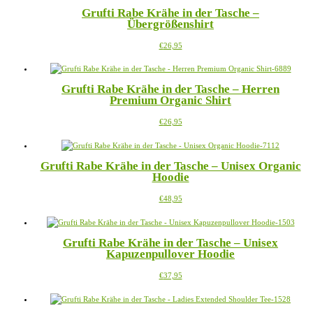
mehrere
Grufti Rabe Krähe in der Tasche –
Varianten
Übergrößenshirt
auf.
Die
Dieses
€
26,95
Optionen
Produkt
können
weist
auf
mehrere
der
Grufti Rabe Krähe in der Tasche – Herren
Varianten
Produktseite
Premium Organic Shirt
auf.
gewählt
Die
werden
Dieses
€
26,95
Optionen
Produkt
können
weist
auf
mehrere
der
Grufti Rabe Krähe in der Tasche – Unisex Organic
Varianten
Produktseite
Hoodie
auf.
gewählt
Die
werden
Dieses
€
48,95
Optionen
Produkt
können
weist
auf
mehrere
der
Grufti Rabe Krähe in der Tasche – Unisex
Varianten
Produktseite
Kapuzenpullover Hoodie
auf.
gewählt
Die
werden
Dieses
€
37,95
Optionen
Produkt
können
weist
auf
mehrere
der