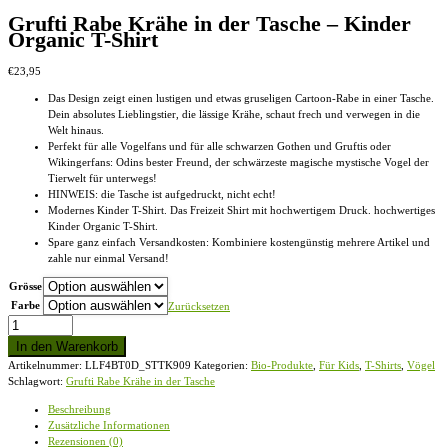
Grufti Rabe Krähe in der Tasche – Kinder
Organic T-Shirt
€
23,95
Das Design zeigt einen lustigen und etwas gruseligen Cartoon-Rabe in einer Tasche.
Dein absolutes Lieblingstier, die lässige Krähe, schaut frech und verwegen in die
Welt hinaus.
Perfekt für alle Vogelfans und für alle schwarzen Gothen und Gruftis oder
Wikingerfans: Odins bester Freund, der schwärzeste magische mystische Vogel der
Tierwelt für unterwegs!
HINWEIS: die Tasche ist aufgedruckt, nicht echt!
Modernes Kinder T-Shirt. Das Freizeit Shirt mit hochwertigem Druck. hochwertiges
Kinder Organic T-Shirt.
Spare ganz einfach Versandkosten: Kombiniere kostengünstig mehrere Artikel und
zahle nur einmal Versand!
Grösse
Farbe
Zurücksetzen
Grufti
Rabe
In den Warenkorb
Krähe
Artikelnummer:
LLF4BT0D_STTK909
Kategorien:
Bio-Produkte
,
Für Kids
,
T-Shirts
,
Vögel
in
Schlagwort:
Grufti Rabe Krähe in der Tasche
der
Tasche
Beschreibung
-
Zusätzliche Informationen
Kinder
Rezensionen (0)