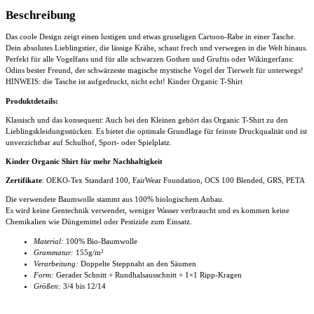
Organic
T-
Beschreibung
Shirt
Menge
Das coole Design zeigt einen lustigen und etwas gruseligen Cartoon-Rabe in einer Tasche.
Dein absolutes Lieblingstier, die lässige Krähe, schaut frech und verwegen in die Welt hinaus.
Perfekt für alle Vogelfans und für alle schwarzen Gothen und Gruftis oder Wikingerfans:
Odins bester Freund, der schwärzeste magische mystische Vogel der Tierwelt für unterwegs!
HINWEIS: die Tasche ist aufgedruckt, nicht echt! Kinder Organic T-Shirt
Produktdetails:
Klassisch und das konsequent: Auch bei den Kleinen gehört das Organic T-Shirt zu den
Lieblingskleidungsstücken. Es bietet die optimale Grundlage für feinste Druckqualität und ist
unverzichtbar auf Schulhof, Sport- oder Spielplatz.
Kinder Organic Shirt für mehr Nachhaltigkeit
Zertifikate
: OEKO-Tex Standard 100, FairWear Foundation, OCS 100 Blended, GRS, PETA
Die verwendete Baumwolle stammt aus 100% biologischem Anbau.
Es wird keine Gentechnik verwendet, weniger Wasser verbraucht und es kommen keine
Chemikalien wie Düngemittel oder Pestizide zum Einsatz.
Material:
100% Bio-Baumwolle
Grammatur:
155g/m²
Verarbeitung:
Doppelte Steppnaht an den Säumen
Form:
Gerader Schnitt + Rundhalsausschnitt + 1×1 Ripp-Kragen
Größen:
3/4 bis 12/14