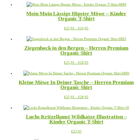
bis
weist
auf
€26,95
mehrere
der
Moin Moin Lässige Hipster Möwe – Kinder
Varianten
Produktseite
Organic T-Shirt
auf.
gewählt
Die
werden
Preisspanne:
Dieses
€
22,95
–
€
24,95
Optionen
€22,95
Produkt
können
bis
weist
auf
€24,95
mehrere
der
Ziegenbock in den Bergen – Herren Premium
Varianten
Produktseite
Organic Shirt
auf.
gewählt
Die
werden
Preisspanne:
Dieses
€
25,95
–
€
28,95
Optionen
€25,95
Produkt
können
bis
weist
auf
€28,95
mehrere
der
Kleine Möwe In Deiner Tasche – Herren Premium
Varianten
Produktseite
Organic Shirt
auf.
gewählt
Die
werden
Preisspanne:
Dieses
€
25,95
–
€
28,95
Optionen
€25,95
Produkt
können
bis
weist
auf
€28,95
mehrere
der
Luchs Kritzelkunst Wildkatze Illustration –
Varianten
Produktseite
Kinder Organic T-Shirt
auf.
gewählt
Die
werden
Dieses
€
23,95
Optionen
Produkt
können