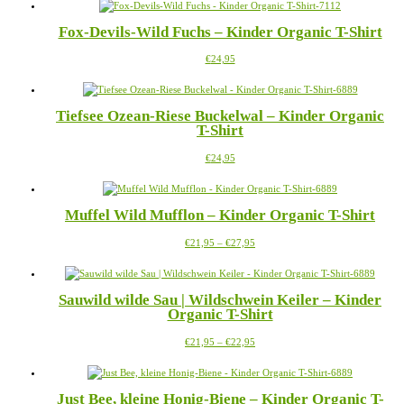
weist
auf
mehrere
der
Fox-Devils-Wild Fuchs – Kinder Organic T-Shirt
Varianten
Produktseite
auf.
gewählt
Dieses
€
24,95
Die
werden
Produkt
Optionen
weist
können
mehrere
auf
Tiefsee Ozean-Riese Buckelwal – Kinder Organic
Varianten
der
T-Shirt
auf.
Produktseite
Die
gewählt
Dieses
€
24,95
Optionen
werden
Produkt
können
weist
auf
mehrere
der
Muffel Wild Mufflon – Kinder Organic T-Shirt
Varianten
Produktseite
auf.
gewählt
Preisspanne:
Dieses
€
21,95
–
€
27,95
Die
werden
€21,95
Produkt
Optionen
bis
weist
können
€27,95
mehrere
auf
Sauwild wilde Sau | Wildschwein Keiler – Kinder
Varianten
der
Organic T-Shirt
auf.
Produktseite
Die
gewählt
Preisspanne:
Dieses
€
21,95
–
€
22,95
Optionen
werden
€21,95
Produkt
können
bis
weist
auf
€22,95
mehrere
der
Just Bee, kleine Honig-Biene – Kinder Organic T-
Varianten
Produktseite