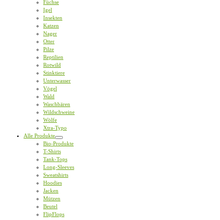
Füchse
Igel
Insekten
Katzen
Nager
Otter
Pilze
Reptilien
Rotwild
Stinktiere
Unterwasser
Vögel
Wald
Waschbären
Wildschweine
Wölfe
Xtra-Typo
Alle Produkte
Bio-Produkte
T-Shirts
Tank-Tops
Long-Sleeves
Sweatshirts
Hoodies
Jacken
Mützen
Beutel
FlipFlops