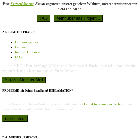
Eine
SkizzenMonster
-Aktion zugunsten unserer geliebten Wildtiere, unserer schützenswerten
Flora und Fauna!
ALLGEMEINE FRAGEN
Größenangaben
Farbwahl
Retoure/Umtausch
FAQ
… und falls Dir Dein Lieblings-Wildtier oder Dein Wunsch-Produkt hier fehlt, dann schreib
mir einfach und ich schaue, wie ich Dir helfen kann!
PROBLEME mit Deiner Bestellung? REKLAMATION?
… bei Fragen zu Deiner Bestellung oder Reklamationen
kontaktiere mich einfach
und wir
klären das dann mit dem Shirtee-Kundenservice!
Dein WIDERRUFSRECHT