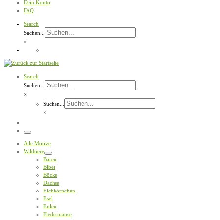
Dein Konto
FAQ
Search
Suchen...
×
Search
Suchen...
×
Suchen...
×
Menü
Alle Motive
Wildtiere
Bären
Biber
Böcke
Dachse
Eichhörnchen
Esel
Eulen
Fledermäuse