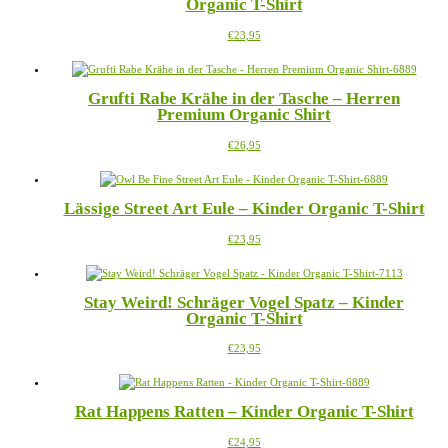
Organic T-Shirt
auf.
gewählt
Die
werden
Dieses
€
23,95
Optionen
Produkt
können
weist
auf
mehrere
der
Grufti Rabe Krähe in der Tasche – Herren
Varianten
Produktseite
Premium Organic Shirt
auf.
gewählt
Die
werden
Dieses
€
26,95
Optionen
Produkt
können
weist
auf
mehrere
der
Lässige Street Art Eule – Kinder Organic T-Shirt
Varianten
Produktseite
auf.
gewählt
Dieses
€
23,95
Die
werden
Produkt
Optionen
weist
können
mehrere
auf
Stay Weird! Schräger Vogel Spatz – Kinder
Varianten
der
Organic T-Shirt
auf.
Produktseite
Die
gewählt
Dieses
€
23,95
Optionen
werden
Produkt
können
weist
auf
mehrere
der
Rat Happens Ratten – Kinder Organic T-Shirt
Varianten
Produktseite
auf.
gewählt
Dieses
€
24,95
Die
werden