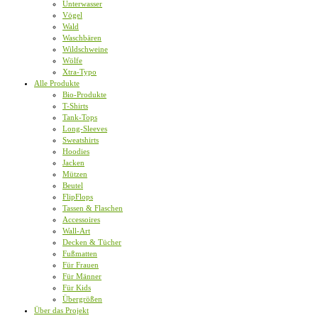
Unterwasser
Vögel
Wald
Waschbären
Wildschweine
Wölfe
Xtra-Typo
Alle Produkte
Bio-Produkte
T-Shirts
Tank-Tops
Long-Sleeves
Sweatshirts
Hoodies
Jacken
Mützen
Beutel
FlipFlops
Tassen & Flaschen
Accessoires
Wall-Art
Decken & Tücher
Fußmatten
Für Frauen
Für Männer
Für Kids
Übergrößen
Über das Projekt