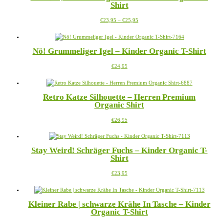
Shirt
auf.
gewählt
Die
werden
Preisspanne:
Dieses
€
23,95
–
€
25,95
Optionen
€23,95
Produkt
können
bis
weist
auf
€25,95
mehrere
der
Nö! Grummeliger Igel – Kinder Organic T-Shirt
Varianten
Produktseite
auf.
gewählt
Dieses
€
24,95
Die
werden
Produkt
Optionen
weist
können
mehrere
auf
Retro Katze Silhouette – Herren Premium
Varianten
der
Organic Shirt
auf.
Produktseite
Die
gewählt
Dieses
€
26,95
Optionen
werden
Produkt
können
weist
auf
mehrere
der
Stay Weird! Schräger Fuchs – Kinder Organic T-
Varianten
Produktseite
Shirt
auf.
gewählt
Die
werden
Dieses
€
23,95
Optionen
Produkt
können
weist
auf
mehrere
der
Kleiner Rabe | schwarze Krähe In Tasche – Kinder
Varianten
Produktseite
Organic T-Shirt
auf.
gewählt