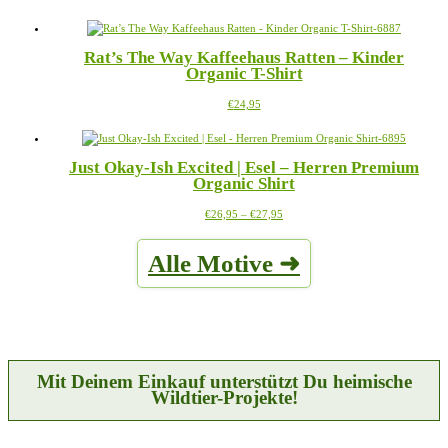
Produkt
Optionen
weist
können
mehrere
auf
Rat’s The Way Kaffeehaus Ratten – Kinder
Varianten
der
Organic T-Shirt
auf.
Produktseite
Die
gewählt
Dieses
€
24,95
Optionen
werden
Produkt
können
weist
auf
mehrere
der
Just Okay-Ish Excited | Esel – Herren Premium
Varianten
Produktseite
Organic Shirt
auf.
gewählt
Die
werden
Preisspanne:
Dieses
€
26,95
–
€
27,95
Optionen
€26,95
Produkt
können
bis
weist
auf
Alle Motive ➜
€27,95
mehrere
der
Varianten
Produktseite
auf.
gewählt
Die
werden
Optionen
können
auf
der
Mit Deinem Einkauf unterstützt Du heimische
Produktseite
Wildtier-Projekte!
gewählt
werden