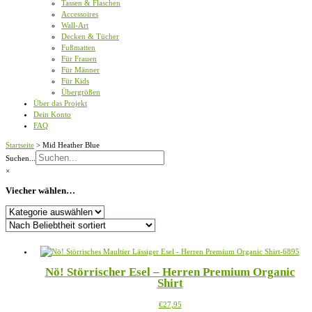
Tassen & Flaschen
Accessoires
Wall-Art
Decken & Tücher
Fußmatten
Für Frauen
Für Männer
Für Kids
Übergrößen
Über das Projekt
Dein Konto
FAQ
Startseite
>
Mid Heather Blue
Suchen...
×
Viecher wählen…
Viecher
wählen…
Nö! Störrischer Esel – Herren Premium Organic
Shirt
Dieses
€
27,95