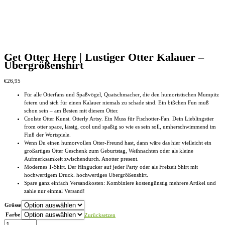
Get Otter Here | Lustiger Otter Kalauer –
Übergrößenshirt
€
26,95
Für alle Otterfans und Spaßvögel, Quatschmacher, die den humoristischen Mumpitz
feiern und sich für einen Kalauer niemals zu schade sind. Ein bißchen Fun muß
schon sein – am Besten mit diesem Otter.
Coolste Otter Kunst. Otterly Artsy. Ein Muss für Fischotter-Fan. Dein Lieblingstier
from otter space, lässig, cool und spaßig so wie es sein soll, umherschwimmend im
Fluß der Wortspiele.
Wenn Du einen humorvollen Otter-Freund hast, dann wäre das hier vielleicht ein
großartiges Otter Geschenk zum Geburtstag, Weihnachten oder als kleine
Aufmerksamkeit zwischendurch. Anotter present.
Modernes T-Shirt. Der Hingucker auf jeder Party oder als Freizeit Shirt mit
hochwertigem Druck. hochwertiges Übergrößenshirt.
Spare ganz einfach Versandkosten: Kombiniere kostengünstig mehrere Artikel und
zahle nur einmal Versand!
Grösse
Farbe
Zurücksetzen
Get