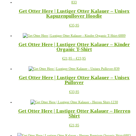
mehrere
der
Varianten
Produktseite
Get Otter Here | Lustiger Otter Kalauer – Unisex
auf.
gewählt
Kapuzenpullover Hoodie
Die
werden
Optionen
Dieses
€
35,95
können
Produkt
auf
weist
der
mehrere
Produktseite
Get Otter Here | Lustiger Otter Kalauer – Kinder
Varianten
gewählt
Organic T-Shirt
auf.
werden
Die
Preisspanne:
Dieses
€
21,95
–
€
23,95
Optionen
€21,95
Produkt
können
bis
weist
auf
€23,95
mehrere
der
Get Otter Here | Lustiger Otter Kalauer – Unisex
Varianten
Produktseite
Pullover
auf.
gewählt
Die
werden
Dieses
€
33,95
Optionen
Produkt
können
weist
auf
mehrere
der
Get Otter Here | Lustiger Otter Kalauer – Herren
Varianten
Produktseite
Shirt
auf.
gewählt
Die
werden
Dieses
€
21,95
Optionen
Produkt
können
weist
auf