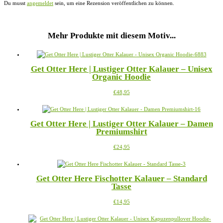
Du musst
angemeldet
sein, um eine Rezension veröffentlichen zu können.
Mehr Produkte mit diesem Motiv...
Get Otter Here | Lustiger Otter Kalauer – Unisex
Organic Hoodie
Dieses
€
48,95
Produkt
weist
mehrere
Get Otter Here | Lustiger Otter Kalauer – Damen
Varianten
Premiumshirt
auf.
Die
Dieses
€
24,95
Optionen
Produkt
können
weist
auf
mehrere
der
Get Otter Here Fischotter Kalauer – Standard
Varianten
Produktseite
Tasse
auf.
gewählt
Die
werden
Dieses
€
14,95
Optionen
Produkt
können
weist
auf