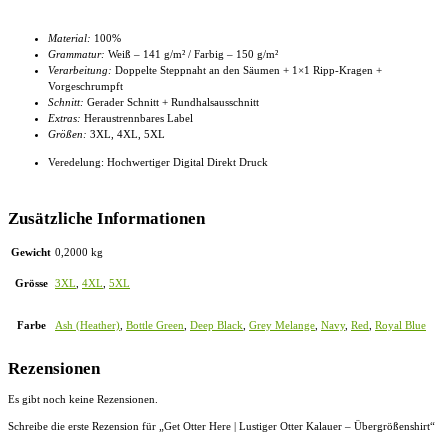
Material:
100%
Grammatur:
Weiß – 141 g/m² / Farbig – 150 g/m²
Verarbeitung:
Doppelte Steppnaht an den Säumen + 1×1 Ripp-Kragen +
Vorgeschrumpft
Schnitt:
Gerader Schnitt + Rundhalsausschnitt
Extras:
Heraustrennbares Label
Größen:
3XL, 4XL
, 5XL
Veredelung: Hochwertiger Digital Direkt Druck
Zusätzliche Informationen
Gewicht
0,2000 kg
Grösse
3XL
,
4XL
,
5XL
Farbe
Ash (Heather)
,
Bottle Green
,
Deep Black
,
Grey Melange
,
Navy
,
Red
,
Royal Blue
Rezensionen
Es gibt noch keine Rezensionen.
Schreibe die erste Rezension für „Get Otter Here | Lustiger Otter Kalauer – Übergrößenshirt“