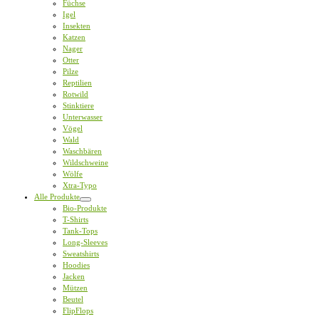
Füchse
Igel
Insekten
Katzen
Nager
Otter
Pilze
Reptilien
Rotwild
Stinktiere
Unterwasser
Vögel
Wald
Waschbären
Wildschweine
Wölfe
Xtra-Typo
Alle Produkte
Bio-Produkte
T-Shirts
Tank-Tops
Long-Sleeves
Sweatshirts
Hoodies
Jacken
Mützen
Beutel
FlipFlops