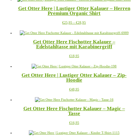
mehrere
der
Get Otter Here | Lustiger Otter Kalauer – Herren
Varianten
Produktseite
Premium Organic Shirt
auf.
gewählt
Die
werden
Preisspanne:
Dieses
€
25,95
–
€
28,95
Optionen
€25,95
Produkt
können
bis
weist
auf
€28,95
mehrere
der
Get Otter Here Fischotter Kalauer –
Varianten
Produktseite
Edelstahltasse mit Karabinergriff
auf.
gewählt
Die
werden
Dieses
€
18,95
Optionen
Produkt
können
weist
auf
mehrere
der
Get Otter Here | Lustiger Otter Kalauer – Zip-
Varianten
Produktseite
Hoodie
auf.
gewählt
Die
werden
Dieses
€
48,95
Optionen
Produkt
können
weist
auf
mehrere
der
Get Otter Here Fischotter Kalauer – Magic –
Varianten
Produktseite
Tasse
auf.
gewählt
Die
werden
Dieses
€
16,95
Optionen
Produkt
können
weist
auf