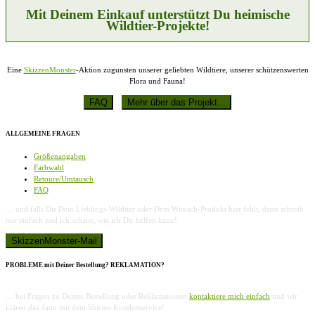
Produktseite
Mit Deinem Einkauf unterstützt Du heimische
gewählt
Wildtier-Projekte!
werden
Eine
SkizzenMonster
-Aktion zugunsten unserer geliebten Wildtiere, unserer schützenswerten
Flora und Fauna!
ALLGEMEINE FRAGEN
Größenangaben
Farbwahl
Retoure/Umtausch
FAQ
… und falls Dir Dein Lieblings-Wildtier oder Dein Wunsch-Produkt hier fehlt, dann schreib
mir einfach und ich schaue, wie ich Dir helfen kann!
PROBLEME mit Deiner Bestellung? REKLAMATION?
… bei Fragen zu Deiner Bestellung oder Reklamationen
kontaktiere mich einfach
und wir
klären das dann mit dem Shirtee-Kundenservice!