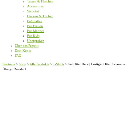
Tassen & Flaschen
Accessoires
Wall-Art
Decken & Tücher
Fußmatten
Für Frauen
Für Männer
Für Kids
Übergrößen
Über das Projekt
Dein Konto
FAQ
Startseite
>
Shop
>
Alle Produkte
>
T-Shirts
>
Get Otter Here | Lustiger Otter Kalauer –
Übergrößenshirt