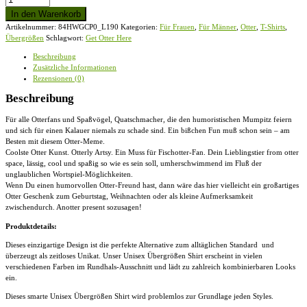
Otter
In den Warenkorb
Here
Artikelnummer:
84HWGCP0_L190
Kategorien:
Für Frauen
,
Für Männer
,
Otter
,
T-Shirts
,
|
Übergrößen
Schlagwort:
Get Otter Here
Lustiger
Otter
Beschreibung
Kalauer
Zusätzliche Informationen
-
Rezensionen (0)
Übergrößenshirt
Menge
Beschreibung
Für alle Otterfans und Spaßvögel, Quatschmacher, die den humoristischen Mumpitz feiern
und sich für einen Kalauer niemals zu schade sind. Ein bißchen Fun muß schon sein – am
Besten mit diesem Otter-Meme.
Coolste Otter Kunst. Otterly Artsy. Ein Muss für Fischotter-Fan. Dein Lieblingstier from otter
space, lässig, cool und spaßig so wie es sein soll, umherschwimmend im Fluß der
unglaublichen Wortspiel-Möglichkeiten.
Wenn Du einen humorvollen Otter-Freund hast, dann wäre das hier vielleicht ein großartiges
Otter Geschenk zum Geburtstag, Weihnachten oder als kleine Aufmerksamkeit
zwischendurch. Anotter present sozusagen!
Produktdetails:
Dieses einzigartige Design ist die perfekte Alternative zum alltäglichen Standard und
überzeugt als zeitloses Unikat. Unser
Unisex Übergrößen Shirt
erscheint in vielen
verschiedenen Farben im Rundhals-Ausschnitt und lädt zu zahlreich kombinierbaren Looks
ein.
Dieses smarte
Unisex Übergrößen Shirt
wird problemlos zur Grundlage jeden Styles.