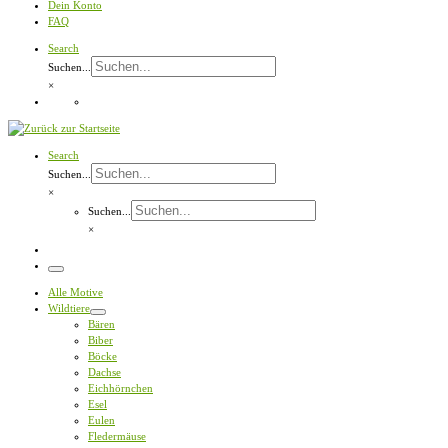
Dein Konto
FAQ
Search
Suchen...
×
Search
Suchen...
×
Suchen...
×
Menü
Alle Motive
Wildtiere
Bären
Biber
Böcke
Dachse
Eichhörnchen
Esel
Eulen
Fledermäuse