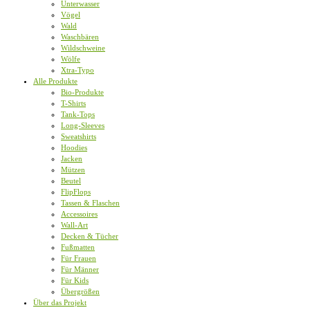
Unterwasser
Vögel
Wald
Waschbären
Wildschweine
Wölfe
Xtra-Typo
Alle Produkte
Bio-Produkte
T-Shirts
Tank-Tops
Long-Sleeves
Sweatshirts
Hoodies
Jacken
Mützen
Beutel
FlipFlops
Tassen & Flaschen
Accessoires
Wall-Art
Decken & Tücher
Fußmatten
Für Frauen
Für Männer
Für Kids
Übergrößen
Über das Projekt