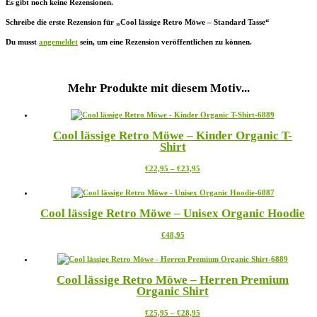
Es gibt noch keine Rezensionen.
Schreibe die erste Rezension für „Cool lässige Retro Möwe – Standard Tasse“
Du musst
angemeldet
sein, um eine Rezension veröffentlichen zu können.
Mehr Produkte mit diesem Motiv...
Cool lässige Retro Möwe – Kinder Organic T-
Shirt
Preisspanne:
Dieses
€
22,95
–
€
23,95
€22,95
Produkt
bis
weist
€23,95
mehrere
Cool lässige Retro Möwe – Unisex Organic Hoodie
Varianten
auf.
Dieses
€
48,95
Die
Produkt
Optionen
weist
können
mehrere
auf
Cool lässige Retro Möwe – Herren Premium
Varianten
der
Organic Shirt
auf.
Produktseite
Die
gewählt
Preisspanne:
Dieses
€
25,95
–
€
28,95
Optionen
werden