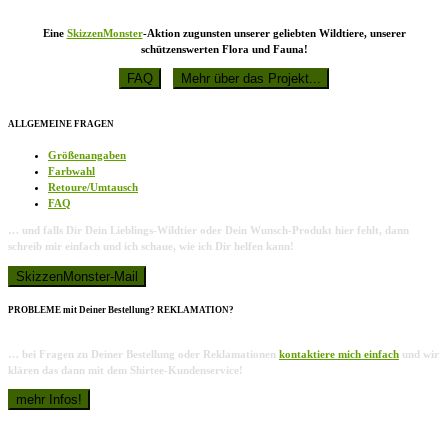
Eine
SkizzenMonster
-Aktion zugunsten unserer geliebten Wildtiere, unserer
schützenswerten Flora und Fauna!
ALLGEMEINE FRAGEN
Größenangaben
Farbwahl
Retoure/Umtausch
FAQ
… und falls Dir Dein Lieblings-Wildtier oder Dein Wunsch-Produkt hier fehlt, dann
schreib mir einfach und ich schaue, wie ich Dir helfen kann!
PROBLEME mit Deiner Bestellung? REKLAMATION?
… bei Fragen zu Deiner Bestellung oder Reklamationen
kontaktiere mich einfach
und wir
klären das dann mit dem Shirtee-Kundenservice!