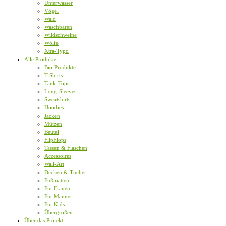
Unterwasser
Vögel
Wald
Waschbären
Wildschweine
Wölfe
Xtra-Typo
Alle Produkte
Bio-Produkte
T-Shirts
Tank-Tops
Long-Sleeves
Sweatshirts
Hoodies
Jacken
Mützen
Beutel
FlipFlops
Tassen & Flaschen
Accessoires
Wall-Art
Decken & Tücher
Fußmatten
Für Frauen
Für Männer
Für Kids
Übergrößen
Über das Projekt