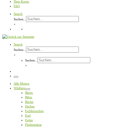
Dein Konto
FAQ
Search
Suchen...
×
Search
Suchen...
×
Suchen...
×
Menü
Alle Motive
Wildtiere
Bären
Biber
Böcke
Dachse
Eichhörnchen
Esel
Eulen
Fledermäuse