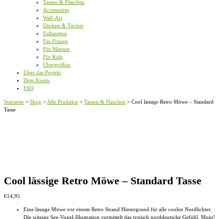
Tassen & Flaschen
Accessoires
Wall-Art
Decken & Tücher
Fußmatten
Für Frauen
Für Männer
Für Kids
Übergrößen
Über das Projekt
Dein Konto
FAQ
Startseite
>
Shop
>
Alle Produkte
>
Tassen & Flaschen
>
Cool lässige Retro Möwe – Standard
Tasse
Cool lässige Retro Möwe – Standard Tasse
€
14,95
Eine lässige Möwe vor einem Retro Strand Hintergrund für alle coolen Nordlichter.
Die witzige See-Vogel-Illustration vermittelt das typisch norddeutsche Gefühl. Moin!