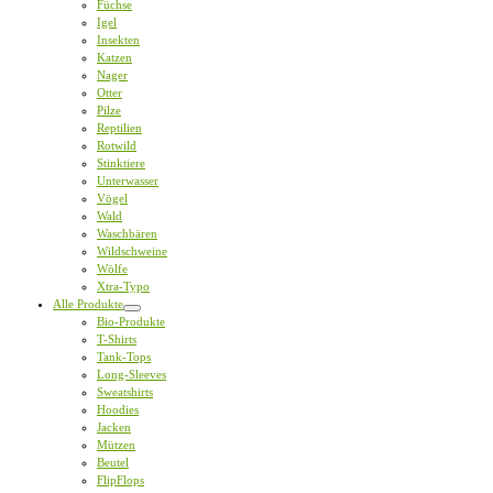
Füchse
Igel
Insekten
Katzen
Nager
Otter
Pilze
Reptilien
Rotwild
Stinktiere
Unterwasser
Vögel
Wald
Waschbären
Wildschweine
Wölfe
Xtra-Typo
Alle Produkte
Bio-Produkte
T-Shirts
Tank-Tops
Long-Sleeves
Sweatshirts
Hoodies
Jacken
Mützen
Beutel
FlipFlops