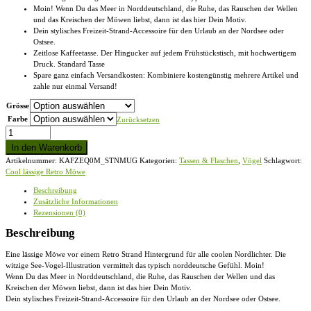
Moin! Wenn Du das Meer in Norddeutschland, die Ruhe, das Rauschen der Wellen
und das Kreischen der Möwen liebst, dann ist das hier Dein Motiv.
Dein stylisches Freizeit-Strand-Accessoire für den Urlaub an der Nordsee oder
Ostsee.
Zeitlose Kaffeetasse. Der Hingucker auf jedem Frühstückstisch, mit hochwertigem
Druck. Standard Tasse
Spare ganz einfach Versandkosten: Kombiniere kostengünstig mehrere Artikel und
zahle nur einmal Versand!
Grösse
Farbe
Zurücksetzen
Cool
lässige
In den Warenkorb
Retro
Artikelnummer:
KAFZEQ0M_STNMUG
Kategorien:
Tassen & Flaschen
,
Vögel
Schlagwort:
Möwe
Cool lässige Retro Möwe
-
Standard
Beschreibung
Tasse
Zusätzliche Informationen
Menge
Rezensionen (0)
Beschreibung
Eine lässige Möwe vor einem Retro Strand Hintergrund für alle coolen Nordlichter. Die
witzige See-Vogel-Illustration vermittelt das typisch norddeutsche Gefühl. Moin!
Wenn Du das Meer in Norddeutschland, die Ruhe, das Rauschen der Wellen und das
Kreischen der Möwen liebst, dann ist das hier Dein Motiv.
Dein stylisches Freizeit-Strand-Accessoire für den Urlaub an der Nordsee oder Ostsee.