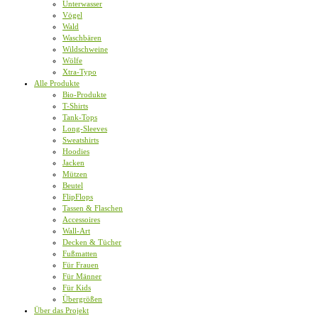
Unterwasser
Vögel
Wald
Waschbären
Wildschweine
Wölfe
Xtra-Typo
Alle Produkte
Bio-Produkte
T-Shirts
Tank-Tops
Long-Sleeves
Sweatshirts
Hoodies
Jacken
Mützen
Beutel
FlipFlops
Tassen & Flaschen
Accessoires
Wall-Art
Decken & Tücher
Fußmatten
Für Frauen
Für Männer
Für Kids
Übergrößen
Über das Projekt