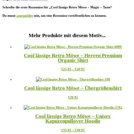
Schreibe die erste Rezension für „Cool lässige Retro Möwe – Magic – Tasse“
Du musst
angemeldet
sein, um eine Rezension veröffentlichen zu können.
Mehr Produkte mit diesem Motiv...
Cool lässige Retro Möwe – Herren Premium
Organic Shirt
Preisspanne:
Dieses
€
25,95
–
€
28,95
€25,95
Produkt
bis
weist
€28,95
mehrere
Cool lässige Retro Möwe – Übergrößenshirt
Varianten
auf.
Dieses
€
26,95
Die
Produkt
Optionen
weist
können
mehrere
auf
Cool lässige Retro Möwe – Unisex
Varianten
der
Kapuzenpullover Hoodie
auf.
Produktseite
Die
gewählt
Preisspanne:
Dieses
€
35,95
–
€
38,95
Optionen
werden