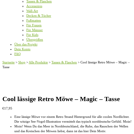
Tassen & Flaschen
Accessoires
Wall-Art
Decken & Tücher
Fußmatten
Für Frauen
Für Männer
Für Kids
Übergrößen
Über das Projekt
Dein Konto
FAQ
Startseite
>
Shop
>
Alle Produkte
>
Tassen & Flaschen
>
Cool lässige Retro Möwe – Magic –
Tasse
Cool lässige Retro Möwe – Magic – Tasse
€
17,95
Eine lässige Möwe vor einem Retro Strand Hintergrund für alle coolen Nordlichter.
Die witzige See-Vogel-Illustration vermittelt das typisch norddeutsche Gefühl. Moin!
Moin! Wenn Du das Meer in Norddeutschland, die Ruhe, das Rauschen der Wellen
und das Kreischen der Möwen liebst, dann ist das hier Dein Motiv.