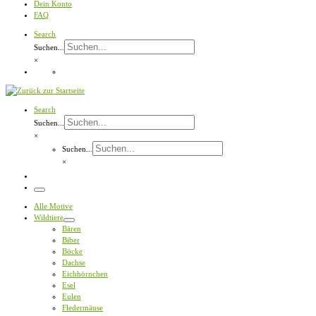
Dein Konto
FAQ
Search
Suchen...
×
Search
Suchen...
×
Suchen...
×
Menü
Alle Motive
Wildtiere
Bären
Biber
Böcke
Dachse
Eichhörnchen
Esel
Eulen
Fledermäuse