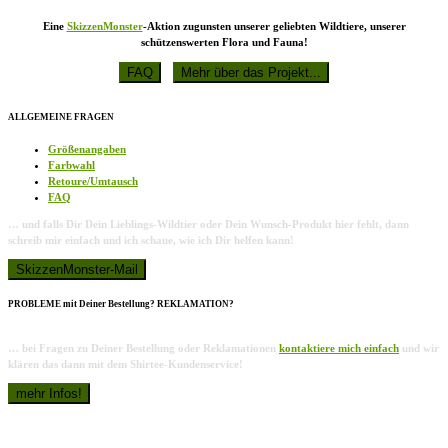
Eine
SkizzenMonster
-Aktion zugunsten unserer geliebten Wildtiere, unserer
schützenswerten Flora und Fauna!
ALLGEMEINE FRAGEN
Größenangaben
Farbwahl
Retoure/Umtausch
FAQ
… und falls Dir Dein Lieblings-Wildtier oder Dein Wunsch-Produkt hier fehlt, dann
schreib mir einfach und ich schaue, wie ich Dir helfen kann!
PROBLEME mit Deiner Bestellung? REKLAMATION?
… bei Fragen zu Deiner Bestellung oder Reklamationen
kontaktiere mich einfach
und wir
klären das dann mit dem Shirtee-Kundenservice!