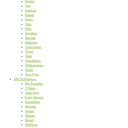
Füchse
Igel
Insekten
Katzen
Nager
Otter
Pilze
Reptilien
Rotwild
Stinktiere
Unterwasser
Vögel
Wald
Waschbären
Wildschweine
Wölfe
Xtra-Typo
Alle Produkte
Bio-Produkte
T-Shirts
Tank-Tops
Long-Sleeves
Sweatshirts
Hoodies
Jacken
Mützen
Beutel
FlipFlops