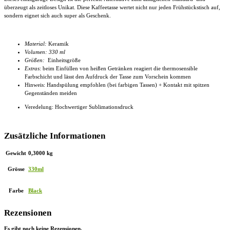
überzeugt als zeitloses Unikat. Diese
Kaffeetasse
wertet nicht nur jeden Frühstückstisch auf,
sondern eignet sich auch super als Geschenk.
Material:
Keramik
Volumen: 330 ml
Größen:
Einheitsgröße
Extras
: beim Einfüllen von heißen Getränken reagiert die thermosensible
Farbschicht und lässt den Aufdruck der Tasse zum Vorschein kommen
Hinweis: Handspülung empfohlen (bei farbigen Tassen) + Kontakt mit spitzen
Gegenständen meiden
Veredelung: Hochwertiger Sublimationsdruck
Zusätzliche Informationen
Gewicht
0,3000 kg
Grösse
330ml
Farbe
Black
Rezensionen
Es gibt noch keine Rezensionen.