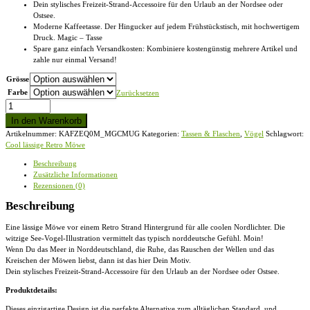
Dein stylisches Freizeit-Strand-Accessoire für den Urlaub an der Nordsee oder
Ostsee.
Moderne Kaffeetasse. Der Hingucker auf jedem Frühstückstisch, mit hochwertigem
Druck. Magic – Tasse
Spare ganz einfach Versandkosten: Kombiniere kostengünstig mehrere Artikel und
zahle nur einmal Versand!
Grösse
Farbe
Zurücksetzen
Cool
lässige
In den Warenkorb
Retro
Artikelnummer:
KAFZEQ0M_MGCMUG
Kategorien:
Tassen & Flaschen
,
Vögel
Schlagwort:
Möwe
Cool lässige Retro Möwe
-
Magic
Beschreibung
-
Zusätzliche Informationen
Tasse
Rezensionen (0)
Menge
Beschreibung
Eine lässige Möwe vor einem Retro Strand Hintergrund für alle coolen Nordlichter. Die
witzige See-Vogel-Illustration vermittelt das typisch norddeutsche Gefühl. Moin!
Wenn Du das Meer in Norddeutschland, die Ruhe, das Rauschen der Wellen und das
Kreischen der Möwen liebst, dann ist das hier Dein Motiv.
Dein stylisches Freizeit-Strand-Accessoire für den Urlaub an der Nordsee oder Ostsee.
Produktdetails:
Dieses einzigartige Design ist die perfekte Alternative zum alltäglichen Standard und