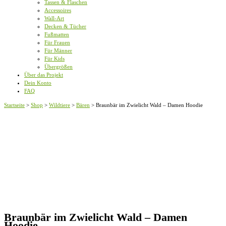
Tassen & Flaschen
Accessoires
Wall-Art
Decken & Tücher
Fußmatten
Für Frauen
Für Männer
Für Kids
Übergrößen
Über das Projekt
Dein Konto
FAQ
Startseite
>
Shop
>
Wildtiere
>
Bären
>
Braunbär im Zwielicht Wald – Damen Hoodie
Braunbär im Zwielicht Wald – Damen
Hoodie