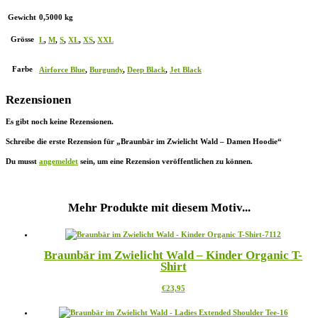
Gewicht
0,5000 kg
Grösse
L
,
M
,
S
,
XL
,
XS
,
XXL
Farbe
Airforce Blue
,
Burgundy
,
Deep Black
,
Jet Black
Rezensionen
Es gibt noch keine Rezensionen.
Schreibe die erste Rezension für „Braunbär im Zwielicht Wald – Damen Hoodie“
Du musst
angemeldet
sein, um eine Rezension veröffentlichen zu können.
Mehr Produkte mit diesem Motiv...
Braunbär im Zwielicht Wald – Kinder Organic T-
Shirt
Dieses
€
23,95
Produkt
weist