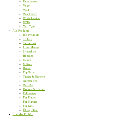
Unterwasser
Vögel
Wald
Waschbären
Wildschweine
Wölfe
Xtra-Typo
Alle Produkte
Bio-Produkte
T-Shirts
Tank-Tops
Long-Sleeves
Sweatshirts
Hoodies
Jacken
Mützen
Beutel
FlipFlops
Tassen & Flaschen
Accessoires
Wall-Art
Decken & Tücher
Fußmatten
Für Frauen
Für Männer
Für Kids
Übergrößen
Über das Projekt