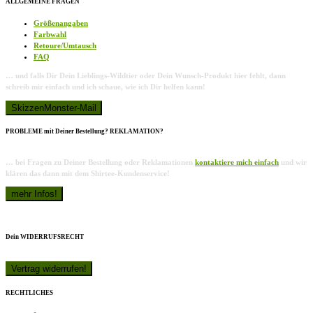
ALLGEMEINE FRAGEN
Größenangaben
Farbwahl
Retoure/Umtausch
FAQ
… und falls Dir Dein Lieblings-Wildtier oder Dein Wunsch-Produkt hier fehlt, dann
schreib mir einfach und ich schaue, wie ich Dir helfen kann!
PROBLEME mit Deiner Bestellung? REKLAMATION?
… bei Fragen zu Deiner Bestellung oder Reklamationen
kontaktiere mich einfach
und wir
klären das dann mit dem Shirtee-Kundenservice!
Dein WIDERRUFSRECHT
RECHTLICHES