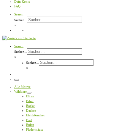
Dein Konto
FAQ
Search
Suchen...
×
Search
Suchen...
×
Suchen...
×
Menü
Alle Motive
Wildtiere
Bären
Biber
Böcke
Dachse
Eichhörnchen
Esel
Eulen
Fledermäuse