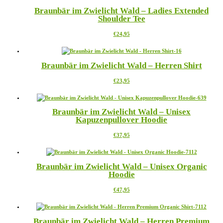
mehrere
Braunbär im Zwielicht Wald – Ladies Extended
Varianten
Shoulder Tee
auf.
Die
Dieses
€
24,95
Optionen
Produkt
können
weist
auf
mehrere
der
Braunbär im Zwielicht Wald – Herren Shirt
Varianten
Produktseite
auf.
gewählt
Dieses
€
23,95
Die
werden
Produkt
Optionen
weist
können
mehrere
auf
Braunbär im Zwielicht Wald – Unisex
Varianten
der
Kapuzenpullover Hoodie
auf.
Produktseite
Die
gewählt
Dieses
€
37,95
Optionen
werden
Produkt
können
weist
auf
mehrere
der
Braunbär im Zwielicht Wald – Unisex Organic
Varianten
Produktseite
Hoodie
auf.
gewählt
Die
werden
Dieses
€
47,95
Optionen
Produkt
können
weist
auf
mehrere
der
Braunbär im Zwielicht Wald – Herren Premium
Varianten
Produktseite