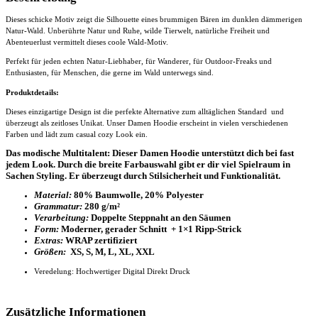
Dieses schicke Motiv zeigt die Silhouette eines brummigen Bären im dunklen dämmerigen
Natur-Wald. Unberührte Natur und Ruhe, wilde Tierwelt, natürliche Freiheit und
Abenteuerlust vermittelt dieses coole Wald-Motiv.
Perfekt für jeden echten Natur-Liebhaber, für Wanderer, für Outdoor-Freaks und
Enthusiasten, für Menschen, die gerne im Wald unterwegs sind.
Produktdetails:
Dieses einzigartige Design ist die perfekte Alternative zum alltäglichen Standard und
überzeugt als zeitloses Unikat. Unser
Damen Hoodie
erscheint in vielen verschiedenen
Farben und lädt zum casual cozy Look ein.
Das modische Multitalent: Dieser Damen Hoodie unterstützt dich bei fast
jedem Look. Durch die breite Farbauswahl gibt er dir viel Spielraum in
Sachen Styling. Er überzeugt durch Stilsicherheit und Funktionalität.
Material:
80% Baumwolle, 20% Polyester
Grammatur:
280 g/m²
Verarbeitung:
Doppelte Steppnaht an den Säumen
Form:
Moderner, gerader Schnitt + 1×1 Ripp-Strick
Extras:
WRAP zertifiziert
Größen:
XS, S, M, L, XL, XXL
Veredelung: Hochwertiger Digital Direkt Druck
Zusätzliche Informationen