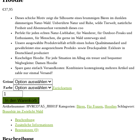
€
37,95
Dieses schicke Motiv zeigt die Silhouette eines brummigen Bären im dunklen
dämmerigen Natur-Wald. Unberührte Natur und Ruhe, wilde Tierwelt, natürliche
Freiheit und Abenteuerlust vermittelt dieses coo
Perfekt für jeden echten Natur-Liebhaber, für Wanderer, für Outdoor-Freaks und
Enthusiasten, für Menschen, die gerne im Wald unterwegs sind.
Unsere ausgewählte Produktvielfalt erfüllt einen hohen Qualitätsstandard und
gewährleistet eine ausgezeichnete Produkt- sowie Druckqualität. Exklusiv in
Deutschland produziert
Kuscheliger Hoodie. Für jede Situation im Alltag ein treuer und bequemer
Wegbegleiter. Damen Hoodie
Spare ganz einfach Versandkosten: Kombiniere kostengünstig mehrere Artikel und
zahle nur einmal Versand!
Grösse
Farbe
Zurücksetzen
Braunbär
im
In den Warenkorb
Zwielicht
Artikelnummer:
HVRCO7A5_JH001F
Kategorien:
Bären
,
Für Frauen
,
Hoodies
Schlagwort:
Wald
Braunbär im Zwielicht Wald
-
Damen
Beschreibung
Hoodie
Zusätzliche Informationen
Menge
Rezensionen (0)
Beschreibung