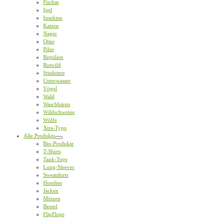
Füchse
Igel
Insekten
Katzen
Nager
Otter
Pilze
Reptilien
Rotwild
Stinktiere
Unterwasser
Vögel
Wald
Waschbären
Wildschweine
Wölfe
Xtra-Typo
Alle Produkte
Bio-Produkte
T-Shirts
Tank-Tops
Long-Sleeves
Sweatshirts
Hoodies
Jacken
Mützen
Beutel
FlipFlops