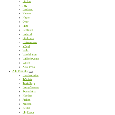
Füchse
Igel
Insekten
Katzen
Nager
Otter
Pilze
Reptilien
Rotwild
Stinktiere
Unterwasser
Vögel
Wald
Waschbären
Wildschweine
Wölfe
Xtra-Typo
Alle Produkte
Bio-Produkte
T-Shirts
Tank-Tops
Long-Sleeves
Sweatshirts
Hoodies
Jacken
Mützen
Beutel
FlipFlops