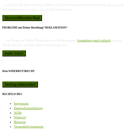
… und falls Dir Dein Lieblings-Wildtier oder Dein Wunsch-Produkt hier fehlt, dann schreib
mir einfach und ich schaue, wie ich Dir helfen kann!
PROBLEME mit Deiner Bestellung? REKLAMATION?
… bei Fragen zu Deiner Bestellung oder Reklamationen
kontaktiere mich einfach
und wir
klären das dann mit dem Shirtee-Kundenservice!
Dein WIDERRUFSRECHT
RECHTLICHES
Impressum
Datenschutzerklärung
AGBs
Widerruf
Retouren
Versandinformationen