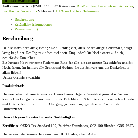
In den Warenkorb
Fledermaus
Artikelnummer:
AFJQFMIU_STSU823
Kategorien:
Bio-Produkte
,
Fledermäuse
,
Für Frauen
,
-
Für Männer
,
Sweatshirts
Schlagwort:
100% nachtaktive Fledermaus
Unisex
Organic
Beschreibung
Sweatshirt
Zusätzliche Informationen
Menge
Rezensionen (0)
Beschreibung
Du bist 100% nachtaktiv, richtig? Dein Lieblingstier, die süße schläfrige Fledermaus, hängt
lässig kopfüber. Der Tag ist einfach nicht dein Ding, oder? Die Nacht wartet auf dich,
genieße die Dunkelheit!
Ein lustiges Motiv für echte Fledermaus-Fans, für alle, die den ganzen Tag schlafen und die
Nacht feiern, für humorvolle Gruftis und Gothics, die das Schwarz und die Dunkelheit in
allem lieben!
Unisex Organic Sweatshirt
Produktdetails:
Die modische und faire Alternative: Dieses Unisex Organic Sweatshirt punktet in Sachen
klassischem Design trotz modernem Look. Es bildet eine Alternative zum klassischen Hoodie
und bietet sich vor allem für die Übergangsjahreszeit an, egal ob zum Drüber- oder
Drunterziehen.
Unisex Organic Sweater für mehr Nachhaltigkeit
Zertifikate
: OEKO-Tex Standard 100, FairWear Foundation, OCS 100 Blended, GRS, PETA
Die verwendete Baumwolle stammt aus 100% biologischem Anbau.