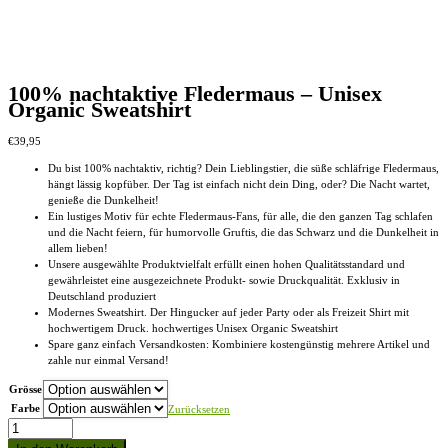
können
auf
der
Produktseite
gewählt
werden
100% nachtaktive Fledermaus – Unisex
Organic Sweatshirt
€
39,95
Du bist 100% nachtaktiv, richtig? Dein Lieblingstier, die süße schläfrige Fledermaus,
hängt lässig kopfüber. Der Tag ist einfach nicht dein Ding, oder? Die Nacht wartet,
genieße die Dunkelheit!
Ein lustiges Motiv für echte Fledermaus-Fans, für alle, die den ganzen Tag schlafen
und die Nacht feiern, für humorvolle Gruftis, die das Schwarz und die Dunkelheit in
allem lieben!
Unsere ausgewählte Produktvielfalt erfüllt einen hohen Qualitätsstandard und
gewährleistet eine ausgezeichnete Produkt- sowie Druckqualität. Exklusiv in
Deutschland produziert
Modernes Sweatshirt. Der Hingucker auf jeder Party oder als Freizeit Shirt mit
hochwertigem Druck. hochwertiges Unisex Organic Sweatshirt
Spare ganz einfach Versandkosten: Kombiniere kostengünstig mehrere Artikel und
zahle nur einmal Versand!
Grösse
Farbe
Zurücksetzen
100%
nachtaktive