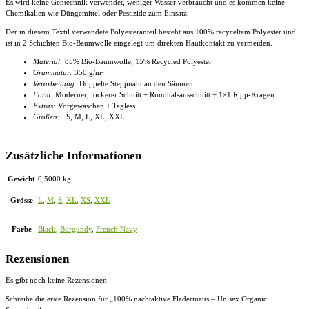
Es wird keine Gentechnik verwendet, weniger Wasser verbraucht und es kommen keine
Chemikalien wie Düngemittel oder Pestizide zum Einsatz.
Der in diesem Textil verwendete Polyesteranteil besteht aus 100% recyceltem Polyester und
ist in 2 Schichten Bio-Baumwolle eingelegt um direkten Hautkontakt zu vermeiden.
Material:
85% Bio-Baumwolle, 15% Recycled Polyester
Grammatur:
350 g/m²
Verarbeitung:
Doppelte Steppnaht an den Säumen
Form:
Moderner, lockerer Schnitt + Rundhalsausschnitt + 1×1 Ripp-Kragen
Extras:
Vorgewaschen + Tagless
Größen:
S, M, L, XL, XXL
Zusätzliche Informationen
Gewicht
0,5000 kg
Grösse
L
,
M
,
S
,
XL
,
XS
,
XXL
Farbe
Black
,
Burgundy
,
French Navy
Rezensionen
Es gibt noch keine Rezensionen.
Schreibe die erste Rezension für „100% nachtaktive Fledermaus – Unisex Organic