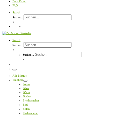
Dein Konto
FAQ
Search
Suchen...
×
Search
Suchen...
×
Suchen...
×
Menü
Alle Motive
Wildtiere
Bären
Biber
Böcke
Dachse
Eichhörnchen
Esel
Eulen
Fledermäuse