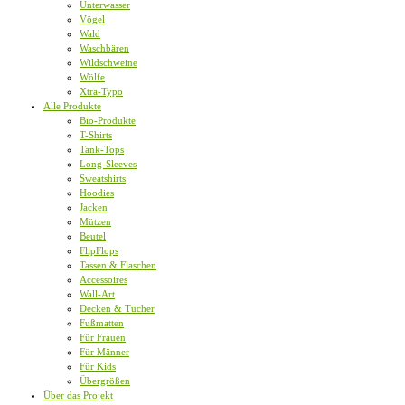
Unterwasser
Vögel
Wald
Waschbären
Wildschweine
Wölfe
Xtra-Typo
Alle Produkte
Bio-Produkte
T-Shirts
Tank-Tops
Long-Sleeves
Sweatshirts
Hoodies
Jacken
Mützen
Beutel
FlipFlops
Tassen & Flaschen
Accessoires
Wall-Art
Decken & Tücher
Fußmatten
Für Frauen
Für Männer
Für Kids
Übergrößen
Über das Projekt