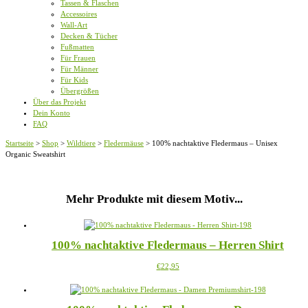
Tassen & Flaschen
Accessoires
Wall-Art
Decken & Tücher
Fußmatten
Für Frauen
Für Männer
Für Kids
Übergrößen
Über das Projekt
Dein Konto
FAQ
Startseite
>
Shop
>
Wildtiere
>
Fledermäuse
>
100% nachtaktive Fledermaus – Unisex
Organic Sweatshirt
Mehr Produkte mit diesem Motiv...
100% nachtaktive Fledermaus – Herren Shirt
Dieses
€
22,95
Produkt
weist
mehrere