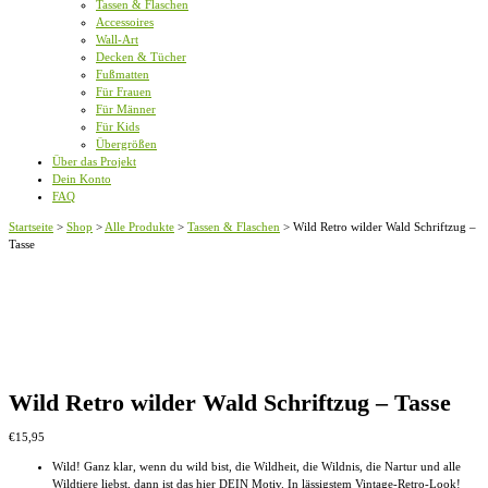
Tassen & Flaschen
Accessoires
Wall-Art
Decken & Tücher
Fußmatten
Für Frauen
Für Männer
Für Kids
Übergrößen
Über das Projekt
Dein Konto
FAQ
Startseite
>
Shop
>
Alle Produkte
>
Tassen & Flaschen
>
Wild Retro wilder Wald Schriftzug –
Tasse
Wild Retro wilder Wald Schriftzug – Tasse
€
15,95
Wild! Ganz klar, wenn du wild bist, die Wildheit, die Wildnis, die Nartur und alle
Wildtiere liebst, dann ist das hier DEIN Motiv. In lässigstem Vintage-Retro-Look!