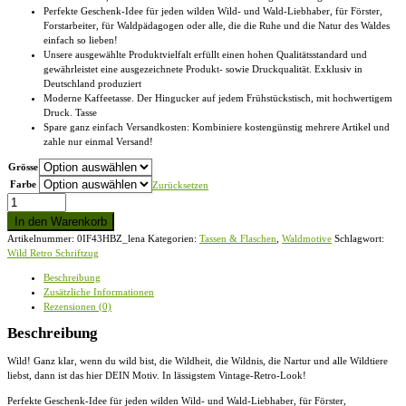
Perfekte Geschenk-Idee für jeden wilden Wild- und Wald-Liebhaber, für Förster,
Forstarbeiter, für Waldpädagogen oder alle, die die Ruhe und die Natur des Waldes
einfach so lieben!
Unsere ausgewählte Produktvielfalt erfüllt einen hohen Qualitätsstandard und
gewährleistet eine ausgezeichnete Produkt- sowie Druckqualität. Exklusiv in
Deutschland produziert
Moderne Kaffeetasse. Der Hingucker auf jedem Frühstückstisch, mit hochwertigem
Druck. Tasse
Spare ganz einfach Versandkosten: Kombiniere kostengünstig mehrere Artikel und
zahle nur einmal Versand!
Grösse
Farbe
Zurücksetzen
Wild
Retro
In den Warenkorb
wilder
Artikelnummer:
0IF43HBZ_lena
Kategorien:
Tassen & Flaschen
,
Waldmotive
Schlagwort:
Wald
Wild Retro Schriftzug
Schriftzug
-
Beschreibung
Tasse
Zusätzliche Informationen
Menge
Rezensionen (0)
Beschreibung
Wild! Ganz klar, wenn du wild bist, die Wildheit, die Wildnis, die Nartur und alle Wildtiere
liebst, dann ist das hier DEIN Motiv. In lässigstem Vintage-Retro-Look!
Perfekte Geschenk-Idee für jeden wilden Wild- und Wald-Liebhaber, für Förster,