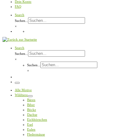
Dein Konto
FAQ
Search
Suchen...
×
Search
Suchen...
×
Suchen...
×
Menü
Alle Motive
Wildtiere
Bären
Biber
Böcke
Dachse
Eichhörnchen
Esel
Eulen
Fledermäuse