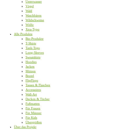
Unterwasser
Vögel
Wald
Waschbären
Wildschweine
Wölfe
Xtra-Typo
Alle Produkte
Bio-Produkte
T-Shirts
Tank-Tops
Long-Sleeves
Sweatshirts
Hoodies
Jacken
Mützen
Beutel
FlipFlops
Tassen & Flaschen
Accessoires
Wall-Art
Decken & Tücher
Fußmatten
Für Frauen
Für Männer
Für Kids
Übergrößen
Über das Projekt