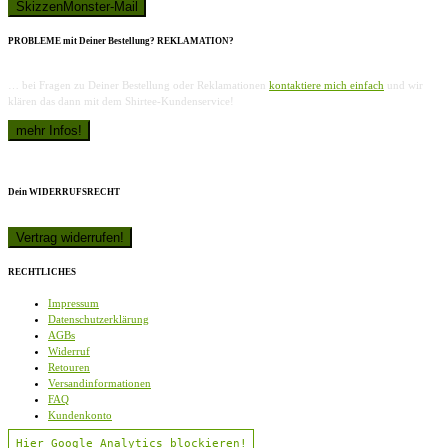
PROBLEME mit Deiner Bestellung? REKLAMATION?
… bei Fragen zu Deiner Bestellung oder Reklamationen
kontaktiere mich einfach
und wir
klären das dann mit dem Shirtee-Kundenservice!
Dein WIDERRUFSRECHT
RECHTLICHES
Impressum
Datenschutzerklärung
AGBs
Widerruf
Retouren
Versandinformationen
FAQ
Kundenkonto
Hier Google Analytics blockieren!