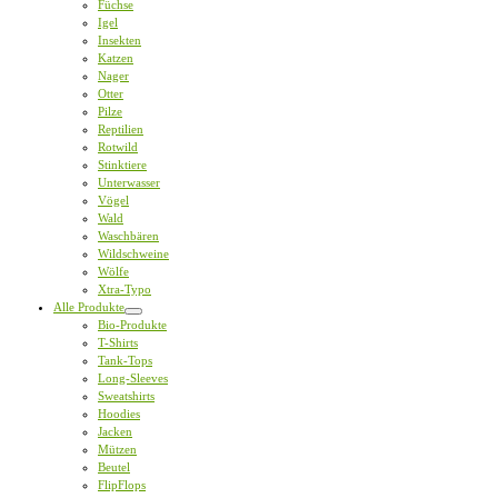
Füchse
Igel
Insekten
Katzen
Nager
Otter
Pilze
Reptilien
Rotwild
Stinktiere
Unterwasser
Vögel
Wald
Waschbären
Wildschweine
Wölfe
Xtra-Typo
Alle Produkte
Bio-Produkte
T-Shirts
Tank-Tops
Long-Sleeves
Sweatshirts
Hoodies
Jacken
Mützen
Beutel
FlipFlops