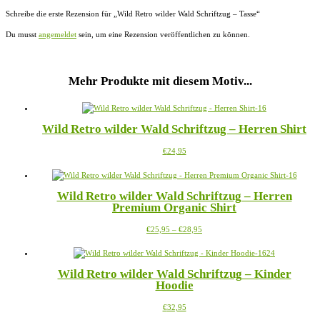
Schreibe die erste Rezension für „Wild Retro wilder Wald Schriftzug – Tasse“
Du musst
angemeldet
sein, um eine Rezension veröffentlichen zu können.
Mehr Produkte mit diesem Motiv...
Wild Retro wilder Wald Schriftzug – Herren Shirt
Dieses
€
24,95
Produkt
weist
mehrere
Wild Retro wilder Wald Schriftzug – Herren
Varianten
Premium Organic Shirt
auf.
Die
Preisspanne:
Dieses
€
25,95
–
€
28,95
Optionen
€25,95
Produkt
können
bis
weist
auf
€28,95
mehrere
der
Wild Retro wilder Wald Schriftzug – Kinder
Varianten
Produktseite
Hoodie
auf.
gewählt
Die
werden
Dieses
€
32,95
Optionen
Produkt
können