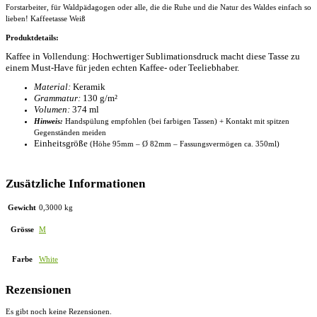
Forstarbeiter, für Waldpädagogen oder alle, die die Ruhe und die Natur des Waldes einfach so
lieben! Kaffeetasse Weiß
Produktdetails:
Kaffee in Vollendung: Hochwertiger Sublimationsdruck macht diese Tasse zu
einem Must-Have für jeden echten Kaffee- oder Teeliebhaber.
Material:
Keramik
Grammatur:
130 g/m²
Volumen:
374 ml
Hinweis:
Handspülung empfohlen (bei farbigen Tassen) + Kontakt mit spitzen
Gegenständen meiden
Einheitsgröße
(Höhe 95mm –
Ø
82mm – Fassungsvermögen ca. 350ml)
Zusätzliche Informationen
Gewicht
0,3000 kg
Grösse
M
Farbe
White
Rezensionen
Es gibt noch keine Rezensionen.