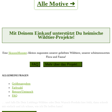
Alle Motive ➜
Varianten
der
auf.
Produktseite
Die
gewählt
Optionen
werden
können
auf
der
Produktseite
Mit Deinem Einkauf unterstützt Du heimische
gewählt
Wildtier-Projekte!
werden
Eine
SkizzenMonster
-Aktion zugunsten unserer geliebten Wildtiere, unserer schützenswerten
Flora und Fauna!
ALLGEMEINE FRAGEN
Größenangaben
Farbwahl
Retoure/Umtausch
FAQ
… und falls Dir Dein Lieblings-Wildtier oder Dein Wunsch-Produkt hier fehlt, dann schreib
mir einfach und ich schaue, wie ich Dir helfen kann!