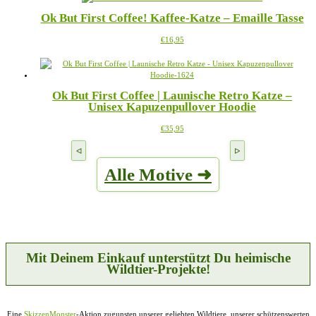
mehrere
der
Ok But First Coffee! Kaffee-Katze – Emaille Tasse
Varianten
Produktseite
auf.
gewählt
Dieses
€
16,95
Die
werden
Produkt
Optionen
weist
können
mehrere
auf
Varianten
der
Ok But First Coffee | Launische Retro Katze –
auf.
Produktseite
Unisex Kapuzenpullover Hoodie
Die
gewählt
Optionen
werden
Dieses
€
35,95
können
Produkt
auf
weist
der
mehrere
Produktseite
Alle Motive ➜
Varianten
gewählt
auf.
werden
Die
Optionen
können
auf
der
Produktseite
Mit Deinem Einkauf unterstützt Du heimische
gewählt
Wildtier-Projekte!
werden
Eine
SkizzenMonster
-Aktion zugunsten unserer geliebten Wildtiere, unserer schützenswerten