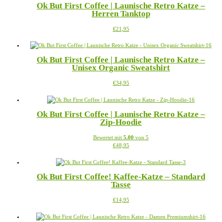
Ok But First Coffee | Launische Retro Katze –
Varianten
Produktseite
Herren Tanktop
auf.
gewählt
Die
werden
Dieses
€
21,95
Optionen
Produkt
können
weist
auf
mehrere
der
Ok But First Coffee | Launische Retro Katze –
Varianten
Produktseite
Unisex Organic Sweatshirt
auf.
gewählt
Die
werden
Dieses
€
34,95
Optionen
Produkt
können
weist
auf
mehrere
der
Ok But First Coffee | Launische Retro Katze –
Varianten
Produktseite
Zip-Hoodie
auf.
gewählt
Die
werden
Bewertet mit
5.00
von 5
Optionen
Dieses
€
48,95
können
Produkt
auf
weist
der
mehrere
Produktseite
Ok But First Coffee! Kaffee-Katze – Standard
Varianten
gewählt
Tasse
auf.
werden
Die
Dieses
€
14,95
Optionen
Produkt
können
weist
auf