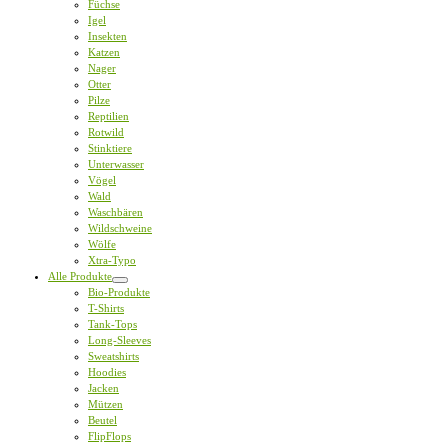
Füchse
Igel
Insekten
Katzen
Nager
Otter
Pilze
Reptilien
Rotwild
Stinktiere
Unterwasser
Vögel
Wald
Waschbären
Wildschweine
Wölfe
Xtra-Typo
Alle Produkte
Bio-Produkte
T-Shirts
Tank-Tops
Long-Sleeves
Sweatshirts
Hoodies
Jacken
Mützen
Beutel
FlipFlops