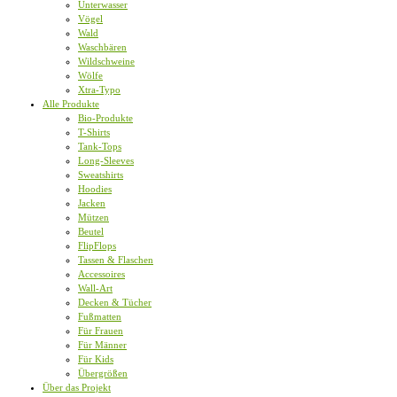
Unterwasser
Vögel
Wald
Waschbären
Wildschweine
Wölfe
Xtra-Typo
Alle Produkte
Bio-Produkte
T-Shirts
Tank-Tops
Long-Sleeves
Sweatshirts
Hoodies
Jacken
Mützen
Beutel
FlipFlops
Tassen & Flaschen
Accessoires
Wall-Art
Decken & Tücher
Fußmatten
Für Frauen
Für Männer
Für Kids
Übergrößen
Über das Projekt