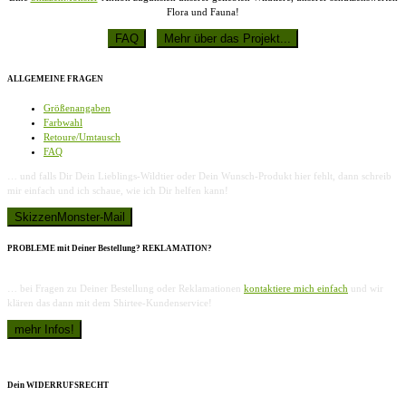
Flora und Fauna!
ALLGEMEINE FRAGEN
Größenangaben
Farbwahl
Retoure/Umtausch
FAQ
… und falls Dir Dein Lieblings-Wildtier oder Dein Wunsch-Produkt hier fehlt, dann schreib
mir einfach und ich schaue, wie ich Dir helfen kann!
PROBLEME mit Deiner Bestellung? REKLAMATION?
… bei Fragen zu Deiner Bestellung oder Reklamationen
kontaktiere mich einfach
und wir
klären das dann mit dem Shirtee-Kundenservice!
Dein WIDERRUFSRECHT