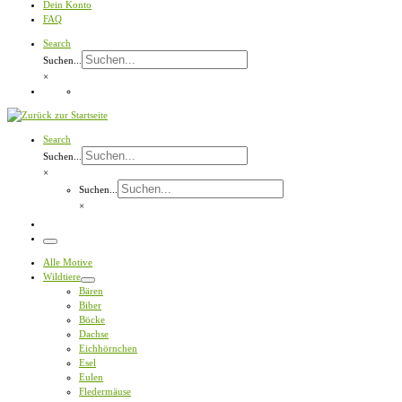
Dein Konto
FAQ
Search
Suchen...
×
Search
Suchen...
×
Suchen...
×
Menü
Alle Motive
Wildtiere
Bären
Biber
Böcke
Dachse
Eichhörnchen
Esel
Eulen
Fledermäuse