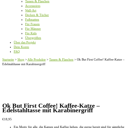
Tassen & Flaschen
Accessoires
Wall-Art
Decken & Tücher
Fußmatten
Für Frauen
Für Männer
Für Kids
Übergrößen
Über das Projekt
Dein Konto
FAQ
Startseite
>
Shop
>
Alle Produkte
>
Tassen & Flaschen
>
Ok But First Coffee! Kaffee-Katze –
Edelstahltasse mit Karabinergriff
Ok But First Coffee! Kaffee-Katze –
Edelstahltasse mit Karabinergriff
€
18,95
Ein Motiv für alle, die Katzen und Kaffee lieben, die gerne bereit sind für sämtliche