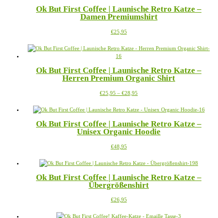
mehrere
der
Ok But First Coffee | Launische Retro Katze –
Varianten
Produktseite
Damen Premiumshirt
auf.
gewählt
Die
werden
Dieses
€
25,95
Optionen
Produkt
können
weist
auf
mehrere
der
Varianten
Produktseite
Ok But First Coffee | Launische Retro Katze –
auf.
gewählt
Herren Premium Organic Shirt
Die
werden
Optionen
Preisspanne:
Dieses
€
25,95
–
€
28,95
können
€25,95
Produkt
auf
bis
weist
der
€28,95
mehrere
Produktseite
Ok But First Coffee | Launische Retro Katze –
Varianten
gewählt
Unisex Organic Hoodie
auf.
werden
Die
Dieses
€
48,95
Optionen
Produkt
können
weist
auf
mehrere
der
Ok But First Coffee | Launische Retro Katze –
Varianten
Produktseite
Übergrößenshirt
auf.
gewählt
Die
werden
Dieses
€
26,95
Optionen
Produkt
können
weist
auf