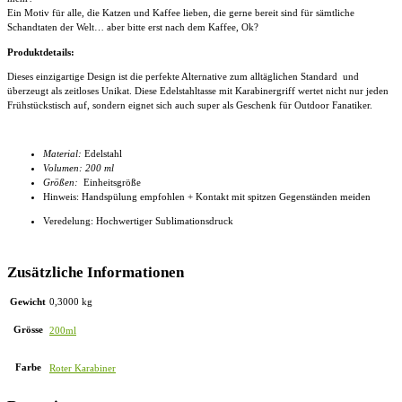
Ein Motiv für alle, die Katzen und Kaffee lieben, die gerne bereit sind für sämtliche
Schandtaten der Welt… aber bitte erst nach dem Kaffee, Ok?
Produktdetails:
Dieses einzigartige Design ist die perfekte Alternative zum alltäglichen Standard und
überzeugt als zeitloses Unikat. Diese
Edelstahltasse mit Karabinergriff
wertet nicht nur jeden
Frühstückstisch auf, sondern eignet sich auch super als Geschenk für Outdoor Fanatiker.
Material:
Edelstahl
Volumen: 200 ml
Größen:
Einheitsgröße
Hinweis: Handspülung empfohlen + Kontakt mit spitzen Gegenständen meiden
Veredelung: Hochwertiger Sublimationsdruck
Zusätzliche Informationen
Gewicht
0,3000 kg
Grösse
200ml
Farbe
Roter Karabiner