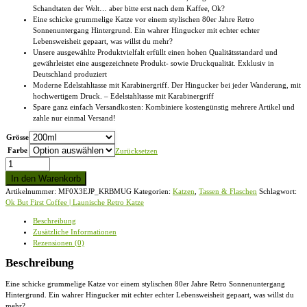
Schandtaten der Welt… aber bitte erst nach dem Kaffee, Ok?
Eine schicke grummelige Katze vor einem stylischen 80er Jahre Retro
Sonnenuntergang Hintergrund. Ein wahrer Hingucker mit echter echter
Lebensweisheit gepaart, was willst du mehr?
Unsere ausgewählte Produktvielfalt erfüllt einen hohen Qualitätsstandard und
gewährleistet eine ausgezeichnete Produkt- sowie Druckqualität. Exklusiv in
Deutschland produziert
Moderne Edelstahltasse mit Karabinergriff. Der Hingucker bei jeder Wanderung, mit
hochwertigem Druck. – Edelstahltasse mit Karabinergriff
Spare ganz einfach Versandkosten: Kombiniere kostengünstig mehrere Artikel und
zahle nur einmal Versand!
Grösse
Farbe
Zurücksetzen
Ok
But
In den Warenkorb
First
Artikelnummer:
MF0X3EJP_KRBMUG
Kategorien:
Katzen
,
Tassen & Flaschen
Schlagwort:
Coffee!
Ok But First Coffee | Launische Retro Katze
Kaffee-
Katze
Beschreibung
-
Zusätzliche Informationen
Edelstahltasse
Rezensionen (0)
mit
Karabinergriff
Beschreibung
Menge
Eine schicke grummelige Katze vor einem stylischen 80er Jahre Retro Sonnenuntergang
Hintergrund. Ein wahrer Hingucker mit echter echter Lebensweisheit gepaart, was willst du
mehr?