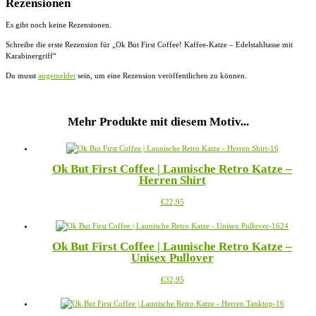
Rezensionen
Es gibt noch keine Rezensionen.
Schreibe die erste Rezension für „Ok But First Coffee! Kaffee-Katze – Edelstahltasse mit
Karabinergriff“
Du musst
angemeldet
sein, um eine Rezension veröffentlichen zu können.
Mehr Produkte mit diesem Motiv...
Ok But First Coffee | Launische Retro Katze –
Herren Shirt
Dieses
€
22,95
Produkt
weist
mehrere
Ok But First Coffee | Launische Retro Katze –
Varianten
Unisex Pullover
auf.
Die
Dieses
€
32,95
Optionen
Produkt
können
weist
auf
mehrere
der