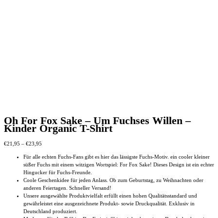
Produktseite
gewählt
werden
Oh For Fox Sake – Um Fuchses Willen –
Kinder Organic T-Shirt
Preisspanne:
€
21,95
–
€
23,95
€21,95
Für alle echten Fuchs-Fans gibt es hier das lässigste Fuchs-Motiv. ein cooler kleiner
bis
süßer Fuchs mit einem witzigen Wortspiel: For Fox Sake! Dieses Design ist ein echter
€23,95
Hingucker für Fuchs-Freunde.
Coole Geschenkidee für jeden Anlass. Ob zum Geburtstag, zu Weihnachten oder
anderen Feiertagen. Schneller Versand!
Unsere ausgewählte Produktvielfalt erfüllt einen hohen Qualitätsstandard und
gewährleistet eine ausgezeichnete Produkt- sowie Druckqualität. Exklusiv in
Deutschland produziert.