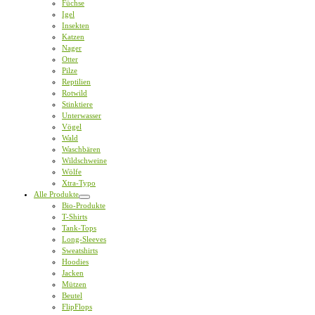
Füchse
Igel
Insekten
Katzen
Nager
Otter
Pilze
Reptilien
Rotwild
Stinktiere
Unterwasser
Vögel
Wald
Waschbären
Wildschweine
Wölfe
Xtra-Typo
Alle Produkte
Bio-Produkte
T-Shirts
Tank-Tops
Long-Sleeves
Sweatshirts
Hoodies
Jacken
Mützen
Beutel
FlipFlops