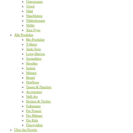
Unterwasser
Vögel
Wald
Waschbären
Wildschweine
Wölfe
Xtra-Typo
Alle Produkte
Bio-Produkte
T-Shirts
Tank-Tops
Long-Sleeves
Sweatshirts
Hoodies
Jacken
Mützen
Beutel
FlipFlops
Tassen & Flaschen
Accessoires
Wall-Art
Decken & Tücher
Fußmatten
Für Frauen
Für Männer
Für Kids
Übergrößen
Über das Projekt