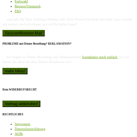
Farbwahl
Retoure/Umtausch
FAQ
… und falls Dir Dein Lieblings-Wildtier oder Dein Wunsch-Produkt hier fehlt, dann schreib
mir einfach und ich schaue, wie ich Dir helfen kann!
PROBLEME mit Deiner Bestellung? REKLAMATION?
… bei Fragen zu Deiner Bestellung oder Reklamationen
kontaktiere mich einfach
und wir
klären das dann mit dem Shirtee-Kundenservice!
Dein WIDERRUFSRECHT
RECHTLICHES
Impressum
Datenschutzerklärung
AGBs