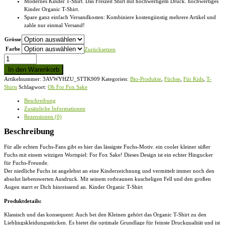
Modernes Kinder T-Shirt. Das Freizeit Shirt mit hochwertigem Druck. hochwertiges
Kinder Organic T-Shirt.
Spare ganz einfach Versandkosten: Kombiniere kostengünstig mehrere Artikel und
zahle nur einmal Versand!
Grösse
Farbe
Zurücksetzen
Oh
For
In den Warenkorb
Fox
Artikelnummer:
3AVWYHZU_STTK909
Kategorien:
Bio-Produkte
,
Füchse
,
Für Kids
,
T-
Sake
Shirts
Schlagwort:
Oh For Fox Sake
-
Um
Beschreibung
Fuchses
Zusätzliche Informationen
Willen
Rezensionen (0)
-
Kinder
Beschreibung
Organic
T-
Für alle echten Fuchs-Fans gibt es hier das lässigste Fuchs-Motiv. ein cooler kleiner süßer
Shirt
Fuchs mit einem witzigen Wortspiel: For Fox Sake! Dieses Design ist ein echter Hingucker
Menge
für Fuchs-Freunde.
Der niedliche Fuchs ist angelehnt an eine Kinderzeichnung und vermittelt immer noch den
absolut liebenswerten Ausdruck. Mit seinem rotbraunen kuscheligen Fell und den großen
Augen starrt er Dich hinreissend an. Kinder Organic T-Shirt
Produktdetails:
Klassisch und das konsequent: Auch bei den Kleinen gehört das Organic T-Shirt zu den
Lieblingskleidungsstücken. Es bietet die optimale Grundlage für feinste Druckqualität und ist