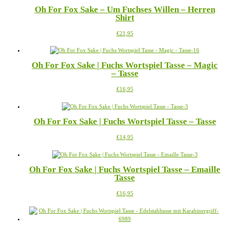
€28,95
mehrere
Oh For Fox Sake – Um Fuchses Willen – Herren
Varianten
Shirt
auf.
Die
Dieses
€
21,95
Optionen
Produkt
können
weist
auf
mehrere
der
Oh For Fox Sake | Fuchs Wortspiel Tasse – Magic
Varianten
Produktseite
– Tasse
auf.
gewählt
Die
werden
Dieses
€
16,95
Optionen
Produkt
können
weist
auf
mehrere
der
Oh For Fox Sake | Fuchs Wortspiel Tasse – Tasse
Varianten
Produktseite
auf.
gewählt
Dieses
€
14,95
Die
werden
Produkt
Optionen
weist
können
mehrere
auf
Oh For Fox Sake | Fuchs Wortspiel Tasse – Emaille
Varianten
der
Tasse
auf.
Produktseite
Die
gewählt
Dieses
€
16,95
Optionen
werden
Produkt
können
weist
auf
mehrere
der
Varianten
Produktseite