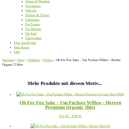
Tassen & Flaschen
Accessoires
Wall-Art
Decken & Tücher
Fußmatten
Für Frauen
Für Männer
Für Kids
Übergrößen
Über das Projekt
Dein Konto
FAQ
Startseite
>
Shop
>
Wildtiere
>
Füchse
>
Oh For Fox Sake – Um Fuchses Willen – Kinder
Organic T-Shirt
Mehr Produkte mit diesem Motiv...
Oh For Fox Sake – Um Fuchses Willen – Herren
Premium Organic Shirt
Preisspanne:
Dieses
€
25,95
–
€
28,95
€25,95
Produkt
bis
weist