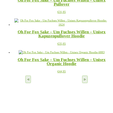
Oh For Fox Sake – Um Fuchses Willen – Unisex
Varianten
Produktseite
Pullover
auf.
gewählt
Die
werden
Dieses
€
31,95
Optionen
Produkt
können
weist
auf
mehrere
der
Varianten
Produktseite
Oh For Fox Sake – Um Fuchses Willen – Unisex
auf.
gewählt
Kapuzenpullover Hoodie
Die
werden
Optionen
Dieses
€
35,95
können
Produkt
auf
weist
der
mehrere
Produktseite
Oh For Fox Sake – Um Fuchses Willen – Unisex
Varianten
gewählt
Organic Hoodie
auf.
werden
Die
Dieses
€
44,95
Optionen
Produkt
können
weist
auf
mehrere
der
Varianten
Produktseite
auf.
gewählt
Die
werden
Optionen
können
auf
der