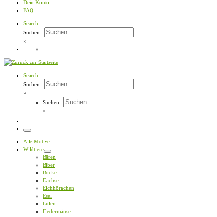
Dein Konto
FAQ
Search
Suchen...
×
Search
Suchen...
×
Suchen...
×
Menü
Alle Motive
Wildtiere
Bären
Biber
Böcke
Dachse
Eichhörnchen
Esel
Eulen
Fledermäuse