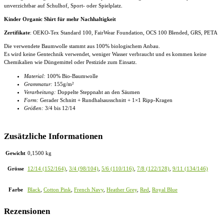
unverzichtbar auf Schulhof, Sport- oder Spielplatz.
Kinder Organic Shirt für mehr Nachhaltigkeit
Zertifikate
: OEKO-Tex Standard 100, FairWear Foundation, OCS 100 Blended, GRS, PETA
Die verwendete Baumwolle stammt aus 100% biologischem Anbau.
Es wird keine Gentechnik verwendet, weniger Wasser verbraucht und es kommen keine
Chemikalien wie Düngemittel oder Pestizide zum Einsatz.
Material:
100% Bio-Baumwolle
Grammatur:
155g/m²
Verarbeitung:
Doppelte Steppnaht an den Säumen
Form:
Gerader Schnitt + Rundhalsausschnitt + 1×1 Ripp-Kragen
Größen:
3/4 bis 12/14
Zusätzliche Informationen
Gewicht
0,1500 kg
Grösse
12/14 (152/164)
,
3/4 (98/104)
,
5/6 (110/116)
,
7/8 (122/128)
,
9/11 (134/146)
Farbe
Black
,
Cotton Pink
,
French Navy
,
Heather Grey
,
Red
,
Royal Blue
Rezensionen