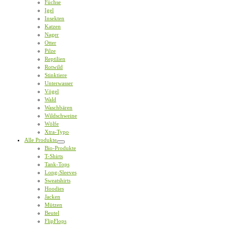
Füchse
Igel
Insekten
Katzen
Nager
Otter
Pilze
Reptilien
Rotwild
Stinktiere
Unterwasser
Vögel
Wald
Waschbären
Wildschweine
Wölfe
Xtra-Typo
Alle Produkte
Bio-Produkte
T-Shirts
Tank-Tops
Long-Sleeves
Sweatshirts
Hoodies
Jacken
Mützen
Beutel
FlipFlops