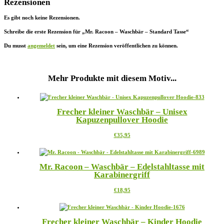
Rezensionen
Es gibt noch keine Rezensionen.
Schreibe die erste Rezension für „Mr. Racoon – Waschbär – Standard Tasse“
Du musst
angemeldet
sein, um eine Rezension veröffentlichen zu können.
Mehr Produkte mit diesem Motiv...
Frecher kleiner Waschbär – Unisex
Kapuzenpullover Hoodie
Dieses
€
35,95
Produkt
weist
mehrere
Mr. Racoon – Waschbär – Edelstahltasse mit
Varianten
Karabinergriff
auf.
Die
Dieses
€
18,95
Optionen
Produkt
können
weist
auf
mehrere
der
Frecher kleiner Waschbär – Kinder Hoodie
Varianten
Produktseite