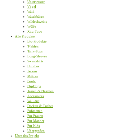
Unterwasser
Vögel
Wald
Waschbären
Wildschweine
Wölfe
Xtra-Typo
Alle Produkte
Bio-Produkte
T-Shirts
Tank-Tops
Long-Sleeves
Sweatshirts
Hoodies
Jacken
Mützen
Beutel
FlipFlops
Tassen & Flaschen
Accessoires
Wall-Art
Decken & Tücher
Fußmatten
Für Frauen
Für Männer
Für Kids
Übergrößen
Über das Projekt