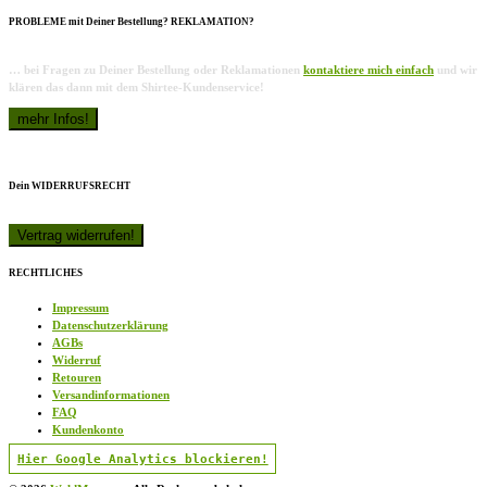
PROBLEME mit Deiner Bestellung? REKLAMATION?
… bei Fragen zu Deiner Bestellung oder Reklamationen
kontaktiere mich einfach
und wir
klären das dann mit dem Shirtee-Kundenservice!
Dein WIDERRUFSRECHT
RECHTLICHES
Impressum
Datenschutzerklärung
AGBs
Widerruf
Retouren
Versandinformationen
FAQ
Kundenkonto
Hier Google Analytics blockieren!