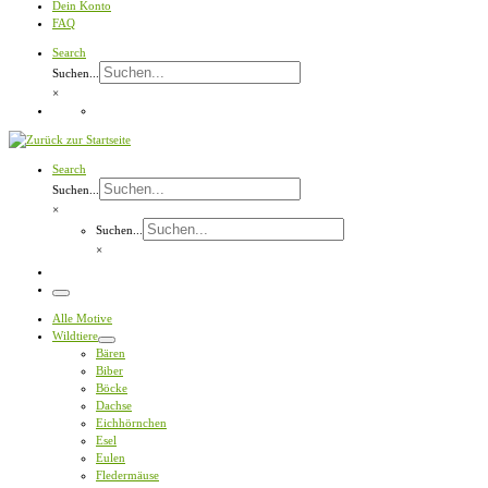
Dein Konto
FAQ
Search
Suchen...
×
Search
Suchen...
×
Suchen...
×
Menü
Alle Motive
Wildtiere
Bären
Biber
Böcke
Dachse
Eichhörnchen
Esel
Eulen
Fledermäuse