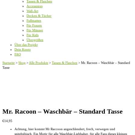
Tassen & Flaschen
Accessoires
Wall-Art
Decken & Tücher
Fußmatten
Für Frauen
Für Männer
Für Kids
Übergrößen
Über das Projekt
Dein Konto
FAQ
Startseite
>
Shop
>
Alle Produkte
>
Tassen & Flaschen
>
Mr. Racoon – Waschbär – Standard
Tasse
Mr. Racoon – Waschbär – Standard Tasse
€
14,95
Achtung, hier kommt Mr Raccoon angeschlendert, frech, verwegen und
spitzbübisch. Ein Motiv für alle Waschbär-Liebhaber, für alle Fans dieses kleinen