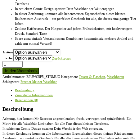
Tierchens.
In schickem Comic-Design spaziert Dein Waschbär der Welt entgegen.
In dieser Zeichnung kommen alle liebenswerten Eigenschaften dieses kleinen
Räubers zum Ausdruck – ein perfektes Geschenk für alle, die dieses einzigartige Tier
lieben.
Zeitlose Kaffeetasse. Der Hingucker auf jedem Frühstückstisch, mit hochwertigem
Druck. Standard Tasse
Spare ganz einfach Versandkosten: Kombiniere kostengünstig mehrere Artikel und
zahle nur einmal Versand!
Grösse
Farbe
Zurücksetzen
Mr.
Racoon
In den Warenkorb
-
Artikelnummer:
BPUWC5F5_STNMUG
Kategorien:
Tassen & Flaschen
,
Waschbären
Waschbär
Schlagwort:
Frecher kleiner Waschbär
-
Standard
Beschreibung
Tasse
Zusätzliche Informationen
Menge
Rezensionen (0)
Beschreibung
Achtung, hier kommt Mr Raccoon angeschlendert, frech, verwegen und spitzbübisch. Ein
Motiv für alle Waschbär-Liebhaber, für alle Fans dieses kleinen Tierchens.
In schickem Comic-Design spaziert Dein Waschbär der Welt entgegen.
In dieser Zeichnung kommen alle liebenswerten Eigenschaften dieses kleinen Räubers zum
Ausdruck – ein perfektes Geschenk für alle, die dieses einzigartige Tier lieben oder auch für