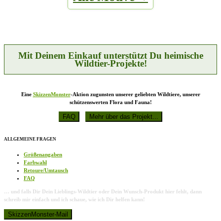
auf.
gewählt
Die
werden
Optionen
können
auf
der
Produktseite
Mit Deinem Einkauf unterstützt Du heimische
gewählt
Wildtier-Projekte!
werden
Eine
SkizzenMonster
-Aktion zugunsten unserer geliebten Wildtiere, unserer
schützenswerten Flora und Fauna!
ALLGEMEINE FRAGEN
Größenangaben
Farbwahl
Retoure/Umtausch
FAQ
… und falls Dir Dein Lieblings-Wildtier oder Dein Wunsch-Produkt hier fehlt, dann
schreib mir einfach und ich schaue, wie ich Dir helfen kann!