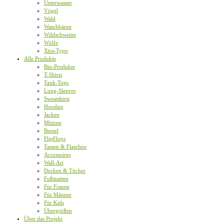
Unterwasser
Vögel
Wald
Waschbären
Wildschweine
Wölfe
Xtra-Typo
Alle Produkte
Bio-Produkte
T-Shirts
Tank-Tops
Long-Sleeves
Sweatshirts
Hoodies
Jacken
Mützen
Beutel
FlipFlops
Tassen & Flaschen
Accessoires
Wall-Art
Decken & Tücher
Fußmatten
Für Frauen
Für Männer
Für Kids
Übergrößen
Über das Projekt