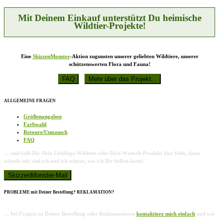
der
Produktseite
Mit Deinem Einkauf unterstützt Du heimische
gewählt
Wildtier-Projekte!
werden
Eine
SkizzenMonster
-Aktion zugunsten unserer geliebten Wildtiere, unserer
schützenswerten Flora und Fauna!
ALLGEMEINE FRAGEN
Größenangaben
Farbwahl
Retoure/Umtausch
FAQ
… und falls Dir Dein Lieblings-Wildtier oder Dein Wunsch-Produkt hier fehlt, dann
schreib mir einfach und ich schaue, wie ich Dir helfen kann!
PROBLEME mit Deiner Bestellung? REKLAMATION?
… bei Fragen zu Deiner Bestellung oder Reklamationen
kontaktiere mich einfach
und wir