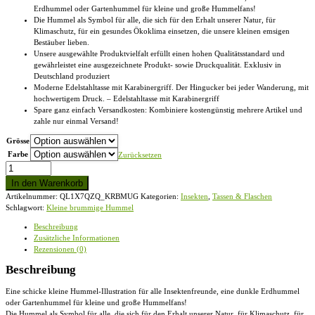
Erdhummel oder Gartenhummel für kleine und große Hummelfans!
Die Hummel als Symbol für alle, die sich für den Erhalt unserer Natur, für
Klimaschutz, für ein gesundes Ökoklima einsetzen, die unsere kleinen emsigen
Bestäuber lieben.
Unsere ausgewählte Produktvielfalt erfüllt einen hohen Qualitätsstandard und
gewährleistet eine ausgezeichnete Produkt- sowie Druckqualität. Exklusiv in
Deutschland produziert
Moderne Edelstahltasse mit Karabinergriff. Der Hingucker bei jeder Wanderung, mit
hochwertigem Druck. – Edelstahltasse mit Karabinergriff
Spare ganz einfach Versandkosten: Kombiniere kostengünstig mehrere Artikel und
zahle nur einmal Versand!
Grösse
Farbe
Zurücksetzen
Kleine
brummige
In den Warenkorb
Hummel
Artikelnummer:
QL1X7QZQ_KRBMUG
Kategorien:
Insekten
,
Tassen & Flaschen
-
Schlagwort:
Kleine brummige Hummel
Edelstahltasse
mit
Beschreibung
Karabinergriff
Zusätzliche Informationen
Menge
Rezensionen (0)
Beschreibung
Eine schicke kleine Hummel-Illustration für alle Insektenfreunde, eine dunkle Erdhummel
oder Gartenhummel für kleine und große Hummelfans!
Die Hummel als Symbol für alle, die sich für den Erhalt unserer Natur, für Klimaschutz, für