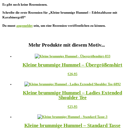
Es gibt noch keine Rezensionen.
Schreibe die erste Rezension für „Kleine brummige Hummel – Edelstahltasse mit
Karabinergriff“
Du musst
angemeldet
sein, um eine Rezension veröffentlichen zu können.
Mehr Produkte mit diesem Motiv...
Kleine brummige Hummel – Übergrößenshirt
Dieses
€
26,95
Produkt
weist
mehrere
Kleine brummige Hummel – Ladies Extended
Varianten
Shoulder Tee
auf.
Die
Dieses
€
25,95
Optionen
Produkt
können
weist
auf
mehrere
der
Kleine brummige Hummel – Standard Tasse
Varianten
Produktseite
auf.
gewählt