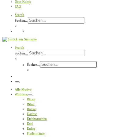
Dein Konto
FAQ
Search
Suchen...
×
Search
Suchen...
×
Suchen...
×
Menü
Alle Motive
Wildtiere
Bären
Biber
Böcke
Dachse
Eichhörnchen
Esel
Eulen
Fledermäuse