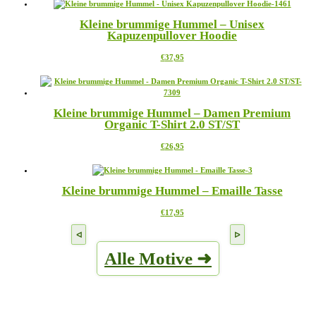
weist
der
mehrere
Produktseite
Kleine brummige Hummel – Unisex
Varianten
gewählt
Kapuzenpullover Hoodie
auf.
werden
Die
Dieses
€
37,95
Optionen
Produkt
können
weist
auf
mehrere
der
Varianten
Produktseite
Kleine brummige Hummel – Damen Premium
auf.
gewählt
Organic T-Shirt 2.0 ST/ST
Die
werden
Optionen
Dieses
€
26,95
können
Produkt
auf
weist
der
mehrere
Produktseite
Kleine brummige Hummel – Emaille Tasse
Varianten
gewählt
auf.
werden
Dieses
€
17,95
Die
Produkt
Optionen
weist
können
mehrere
auf
Alle Motive ➜
Varianten
der
auf.
Produktseite
Die
gewählt
Optionen
werden
können
auf