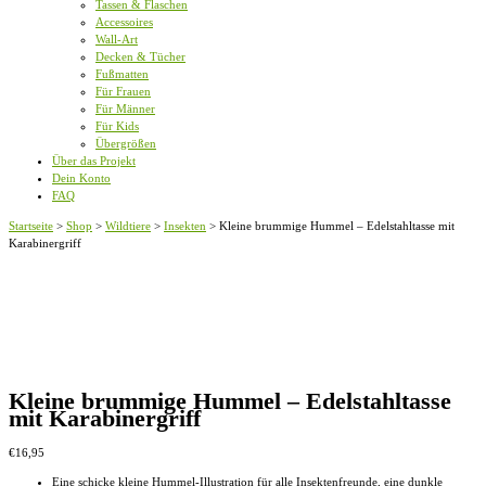
Tassen & Flaschen
Accessoires
Wall-Art
Decken & Tücher
Fußmatten
Für Frauen
Für Männer
Für Kids
Übergrößen
Über das Projekt
Dein Konto
FAQ
Startseite
>
Shop
>
Wildtiere
>
Insekten
>
Kleine brummige Hummel – Edelstahltasse mit
Karabinergriff
Kleine brummige Hummel – Edelstahltasse
mit Karabinergriff
€
16,95
Eine schicke kleine Hummel-Illustration für alle Insektenfreunde, eine dunkle