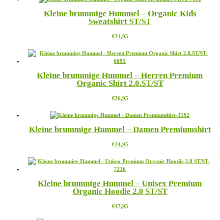
mehrere
der
Kleine brummige Hummel – Organic Kids
Varianten
Produktseite
Sweatshirt ST/ST
auf.
gewählt
Die
werden
Dieses
€
31,95
Optionen
Produkt
können
weist
auf
mehrere
der
Varianten
Produktseite
Kleine brummige Hummel – Herren Premium
auf.
gewählt
Organic Shirt 2.0.ST/ST
Die
werden
Optionen
Dieses
€
26,95
können
Produkt
auf
weist
der
mehrere
Produktseite
Kleine brummige Hummel – Damen Premiumshirt
Varianten
gewählt
auf.
werden
Dieses
€
24,95
Die
Produkt
Optionen
weist
können
mehrere
auf
Varianten
der
Kleine brummige Hummel – Unisex Premium
auf.
Produktseite
Organic Hoodie 2.0 ST/ST
Die
gewählt
Optionen
werden
Dieses
€
47,95
können
Produkt
auf