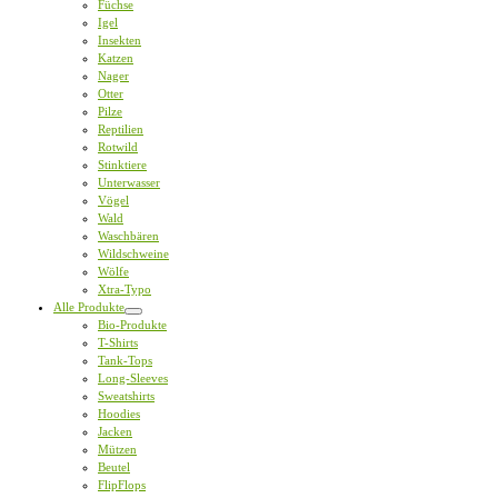
Füchse
Igel
Insekten
Katzen
Nager
Otter
Pilze
Reptilien
Rotwild
Stinktiere
Unterwasser
Vögel
Wald
Waschbären
Wildschweine
Wölfe
Xtra-Typo
Alle Produkte
Bio-Produkte
T-Shirts
Tank-Tops
Long-Sleeves
Sweatshirts
Hoodies
Jacken
Mützen
Beutel
FlipFlops