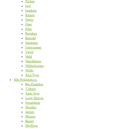
Füchse
Igel
Insekten
Katzen
Nager
Otter
Pilze
Reptilien
Rotwild
Stinktiere
Unterwasser
Vögel
Wald
Waschbären
Wildschweine
Wölfe
Xtra-Typo
Alle Produkte
Bio-Produkte
T-Shirts
Tank-Tops
Long-Sleeves
Sweatshirts
Hoodies
Jacken
Mützen
Beutel
FlipFlops