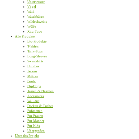
Unterwasser
Vögel
Wald
Waschbären
Wildschweine
Wölfe
Xtra-Typo
Alle Produkte
Bio-Produkte
T-Shirts
Tank-Tops
Long-Sleeves
Sweatshirts
Hoodies
Jacken
Mützen
Beutel
FlipFlops
Tassen & Flaschen
Accessoires
Wall-Art
Decken & Tücher
Fußmatten
Für Frauen
Für Männer
Für Kids
Übergrößen
Über das Projekt