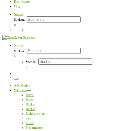
Dein Konto
FAQ
Search
Suchen...
×
Search
Suchen...
×
Suchen...
×
Menü
Alle Motive
Wildtiere
Bären
Biber
Böcke
Dachse
Eichhörnchen
Esel
Eulen
Fledermäuse