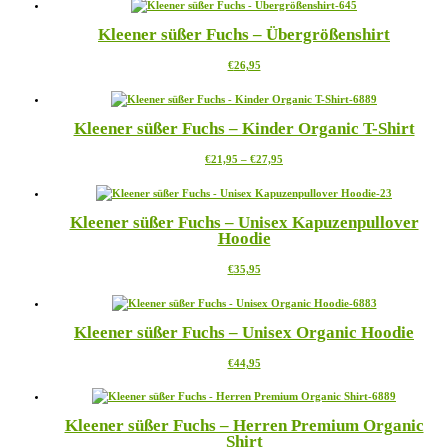
weist
können
mehrere
auf
Kleener süßer Fuchs – Übergrößenshirt
Varianten
der
auf.
Produktseite
Dieses
€
26,95
Die
gewählt
Produkt
Optionen
werden
weist
können
mehrere
auf
Kleener süßer Fuchs – Kinder Organic T-Shirt
Varianten
der
auf.
Produktseite
Preisspanne:
Dieses
€
21,95
–
€
27,95
Die
gewählt
€21,95
Produkt
Optionen
werden
bis
weist
können
€27,95
mehrere
auf
Kleener süßer Fuchs – Unisex Kapuzenpullover
Varianten
der
Hoodie
auf.
Produktseite
Die
gewählt
Dieses
€
35,95
Optionen
werden
Produkt
können
weist
auf
mehrere
der
Kleener süßer Fuchs – Unisex Organic Hoodie
Varianten
Produktseite
auf.
gewählt
Dieses
€
44,95
Die
werden
Produkt
Optionen
weist
können
mehrere
auf
Kleener süßer Fuchs – Herren Premium Organic
Varianten
der
Shirt
auf.
Produktseite