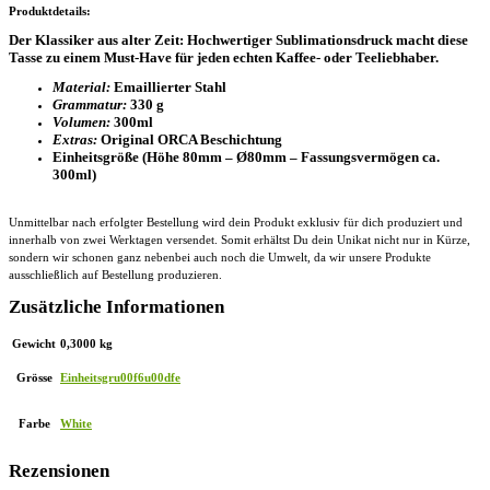
Produktdetails:
Der Klassiker aus alter Zeit: Hochwertiger Sublimationsdruck macht diese
Tasse zu einem Must-Have für jeden echten Kaffee- oder Teeliebhaber.
Material:
Emaillierter Stahl
Grammatur:
330 g
Volumen:
300ml
Extras:
Original ORCA Beschichtung
Einheitsgröße (Höhe 80mm – Ø80mm – Fassungsvermögen ca.
300ml)
Unmittelbar nach erfolgter Bestellung wird dein Produkt exklusiv für dich produziert und
innerhalb von zwei Werktagen versendet. Somit erhältst Du dein Unikat nicht nur in Kürze,
sondern wir schonen ganz nebenbei auch noch die Umwelt, da wir unsere Produkte
ausschließlich auf Bestellung produzieren.
Zusätzliche Informationen
Gewicht
0,3000 kg
Grösse
Einheitsgru00f6u00dfe
Farbe
White
Rezensionen