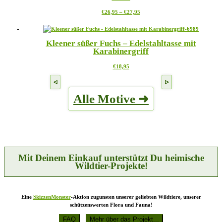
Die
gewählt
Preisspanne:
Dieses
€
26,95
–
€
27,95
Optionen
werden
€26,95
Produkt
können
bis
weist
auf
€27,95
mehrere
der
Kleener süßer Fuchs – Edelstahltasse mit
Varianten
Produktseite
Karabinergriff
auf.
gewählt
Die
werden
Dieses
€
18,95
Optionen
Produkt
können
weist
auf
mehrere
der
Alle Motive ➜
Varianten
Produktseite
auf.
gewählt
Die
werden
Optionen
können
auf
der
Produktseite
Mit Deinem Einkauf unterstützt Du heimische
gewählt
Wildtier-Projekte!
werden
Eine
SkizzenMonster
-Aktion zugunsten unserer geliebten Wildtiere, unserer
schützenswerten Flora und Fauna!