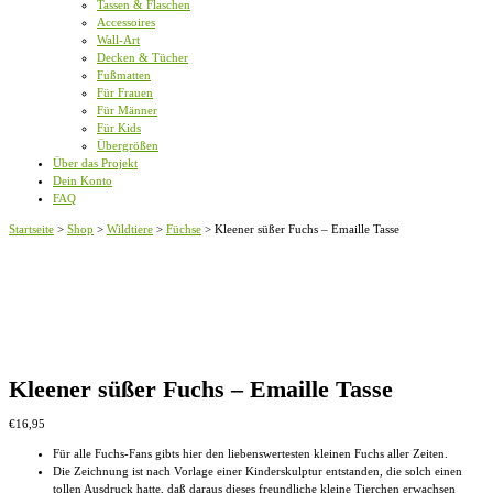
Tassen & Flaschen
Accessoires
Wall-Art
Decken & Tücher
Fußmatten
Für Frauen
Für Männer
Für Kids
Übergrößen
Über das Projekt
Dein Konto
FAQ
Startseite
>
Shop
>
Wildtiere
>
Füchse
>
Kleener süßer Fuchs – Emaille Tasse
Kleener süßer Fuchs – Emaille Tasse
€
16,95
Für alle Fuchs-Fans gibts hier den liebenswertesten kleinen Fuchs aller Zeiten.
Die Zeichnung ist nach Vorlage einer Kinderskulptur entstanden, die solch einen
tollen Ausdruck hatte, daß daraus dieses freundliche kleine Tierchen erwachsen