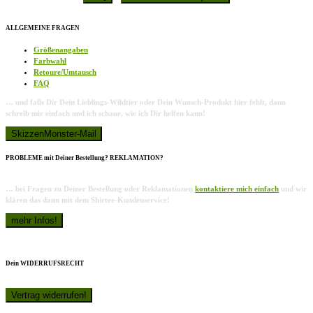
ALLGEMEINE FRAGEN
Größenangaben
Farbwahl
Retoure/Umtausch
FAQ
… und falls Dir Dein Lieblings-Wildtier oder Dein Wunsch-Produkt hier fehlt, dann
schreib mir einfach und ich schaue, wie ich Dir helfen kann!
PROBLEME mit Deiner Bestellung? REKLAMATION?
… bei Fragen zu Deiner Bestellung oder Reklamationen
kontaktiere mich einfach
und wir
klären das dann mit dem Shirtee-Kundenservice!
Dein WIDERRUFSRECHT