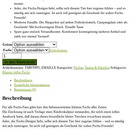
musste.
Jeder, der Fuchs-Designs liebt, sollte sich diesem Tier hier zugetan fühlen – und es
ständig mit sich rumtragen. Ist auch toll geeeignet als Geschenk für wahre Fuchs-
Freunde!
Moderne Emaille. Der Hingucker auf jedem Frühstückstisch, Campingplatz oder als
Geschenk! Mit hochwertigem Druck. Emaille Tasse
Spare ganz einfach Versandkosten: Kombiniere kostengünstig mehrere Artikel und
zahle nur einmal Versand!
Grösse
Farbe
Zurücksetzen
Kleener
süßer
In den Warenkorb
Fuchs
Artikelnummer:
TSRVFPP5_EMAILLE
Kategorien:
Füchse
,
Tassen & Flaschen
Schlagwort:
-
Kleener süßer Fuchs
Emaille
Tasse
Beschreibung
Menge
Zusätzliche Informationen
Rezensionen (0)
Beschreibung
Für alle Fuchs-Fans gibts hier den liebenswertesten kleinen Fuchs aller Zeiten.
Die Zeichnung ist nach Vorlage einer Kinderskulptur entstanden, die solch einen tollen
Ausdruck hatte, daß daraus dieses freundliche kleine Tierchen erwachsen musste.
Jeder, der Fuchs-Designs liebt, sollte sich diesem Tier hier zugetan fühlen – und es ständig
mit sich rumtragen. Ist auch toll geeeignet als Geschenk für wahre Fuchs-Freunde!