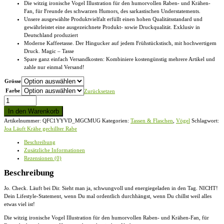
Die witzig ironische Vogel Illustration für den humorvollen Raben- und Krähen-
Fan, für Freunde des schwarzen Humors, des sarkastischen Understatements.
Unsere ausgewählte Produktvielfalt erfüllt einen hohen Qualitätsstandard und
gewährleistet eine ausgezeichnete Produkt- sowie Druckqualität. Exklusiv in
Deutschland produziert
Moderne Kaffeetasse. Der Hingucker auf jedem Frühstückstisch, mit hochwertigem
Druck. Magic – Tasse
Spare ganz einfach Versandkosten: Kombiniere kostengünstig mehrere Artikel und
zahle nur einmal Versand!
Grösse
Farbe
Zurücksetzen
Joa
Läuft
In den Warenkorb
Krähe
Artikelnummer:
QFC1YYVD_MGCMUG
Kategorien:
Tassen & Flaschen
,
Vögel
Schlagwort:
gechillter
Joa Läuft Krähe gechillter Rabe
Rabe
-
Beschreibung
Magic
Zusätzliche Informationen
-
Rezensionen (0)
Tasse
Menge
Beschreibung
Jo. Check. Läuft bei Dir. Sieht man ja, schwungvoll und energiegeladen in den Tag. NICHT!
Dein Lifestyle-Statement, wenn Du mal ordentlich durchhängst, wenn Du chillst weil alles
etwas viel ist!
Die witzig ironische Vogel Illustration für den humorvollen Raben- und Krähen-Fan, für