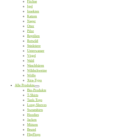
Füchse
Igel
Insekten
Katzen
Nager
Otter
Pilze
Reptilien
Rotwild
Stinktiere
Unterwasser
Vögel
Wald
Waschbären
Wildschweine
Wölfe
Xtra-Typo
Alle Produkte
Bio-Produkte
T-Shirts
Tank-Tops
Long-Sleeves
Sweatshirts
Hoodies
Jacken
Mützen
Beutel
FlipFlops