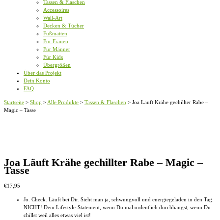
Tassen & Flaschen
Accessoires
Wall-Art
Decken & Tücher
Fußmatten
Für Frauen
Für Männer
Für Kids
Übergrößen
Über das Projekt
Dein Konto
FAQ
Startseite
>
Shop
>
Alle Produkte
>
Tassen & Flaschen
>
Joa Läuft Krähe gechillter Rabe –
Magic – Tasse
Joa Läuft Krähe gechillter Rabe – Magic –
Tasse
€
17,95
Jo. Check. Läuft bei Dir. Sieht man ja, schwungvoll und energiegeladen in den Tag.
NICHT! Dein Lifestyle-Statement, wenn Du mal ordentlich durchhängst, wenn Du
chillst weil alles etwas viel ist!