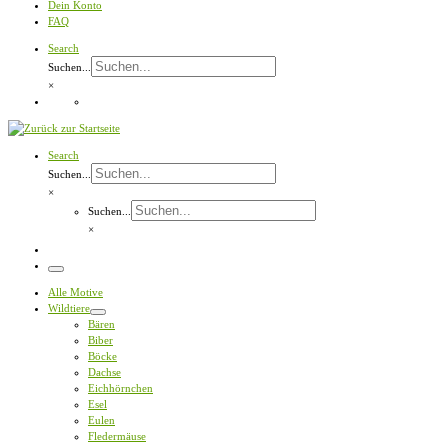
Dein Konto
FAQ
Search
Suchen...
×
Search
Suchen...
×
Suchen...
×
Menü
Alle Motive
Wildtiere
Bären
Biber
Böcke
Dachse
Eichhörnchen
Esel
Eulen
Fledermäuse