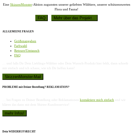
Eine
SkizzenMonster
-Aktion zugunsten unserer geliebten Wildtiere, unserer schützenswerten
Flora und Fauna!
ALLGEMEINE FRAGEN
Größenangaben
Farbwahl
Retoure/Umtausch
FAQ
… und falls Dir Dein Lieblings-Wildtier oder Dein Wunsch-Produkt hier fehlt, dann schreib
mir einfach und ich schaue, wie ich Dir helfen kann!
PROBLEME mit Deiner Bestellung? REKLAMATION?
… bei Fragen zu Deiner Bestellung oder Reklamationen
kontaktiere mich einfach
und wir
klären das dann mit dem Shirtee-Kundenservice!
Dein WIDERRUFSRECHT