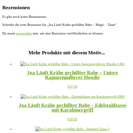
Rezensionen
Es gibt noch keine Rezensionen.
Schreibe die erste Rezension für „Joa Läuft Krähe gechillter Rabe – Magic – Tasse“
Du musst
angemeldet
sein, um eine Rezension veröffentlichen zu können.
Mehr Produkte mit diesem Motiv...
Joa Läuft Krähe gechillter Rabe – Unisex
Kapuzenpullover Hoodie
Dieses
€
37,95
Produkt
weist
mehrere
Joa Läuft Krähe gechillter Rabe – Edelstahltasse
Varianten
mit Karabinergriff
auf.
Die
Dieses
€
18,95
Optionen
Produkt
können
weist
auf
mehrere