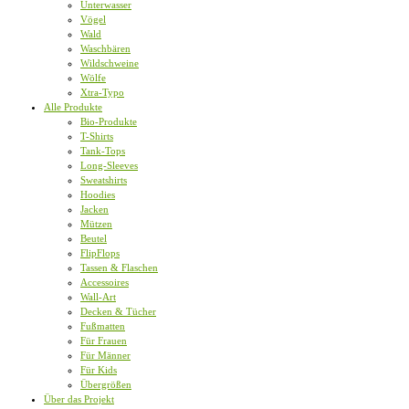
Unterwasser
Vögel
Wald
Waschbären
Wildschweine
Wölfe
Xtra-Typo
Alle Produkte
Bio-Produkte
T-Shirts
Tank-Tops
Long-Sleeves
Sweatshirts
Hoodies
Jacken
Mützen
Beutel
FlipFlops
Tassen & Flaschen
Accessoires
Wall-Art
Decken & Tücher
Fußmatten
Für Frauen
Für Männer
Für Kids
Übergrößen
Über das Projekt