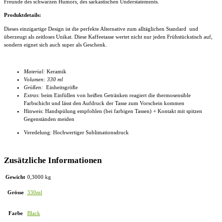
Freunde des schwarzen Humors, des sarkastischen Understatements.
Produktdetails:
Dieses einzigartige Design ist die perfekte Alternative zum alltäglichen Standard und
überzeugt als zeitloses Unikat. Diese
Kaffeetasse
wertet nicht nur jeden Frühstückstisch auf,
sondern eignet sich auch super als Geschenk.
Material:
Keramik
Volumen: 330 ml
Größen:
Einheitsgröße
Extras
: beim Einfüllen von heißen Getränken reagiert die thermosensible
Farbschicht und lässt den Aufdruck der Tasse zum Vorschein kommen
Hinweis: Handspülung empfohlen (bei farbigen Tassen) + Kontakt mit spitzen
Gegenständen meiden
Veredelung: Hochwertiger Sublimationsdruck
Zusätzliche Informationen
Gewicht
0,3000 kg
Grösse
330ml
Farbe
Black