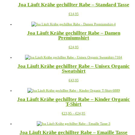
der
Joa Läuft Krähe gechillter Rabe – Standard Tasse
Varianten
Produktseite
auf.
gewählt
Dieses
€
14,95
Die
werden
Produkt
Optionen
weist
können
mehrere
auf
Joa Läuft Krähe gechillter Rabe – Damen
Varianten
der
Premiumshirt
auf.
Produktseite
Die
gewählt
Dieses
€
24,95
Optionen
werden
Produkt
können
weist
auf
mehrere
der
Joa Läuft Krähe gechillter Rabe – Unisex Organic
Varianten
Produktseite
Sweatshirt
auf.
gewählt
Die
werden
Dieses
€
43,95
Optionen
Produkt
können
weist
auf
mehrere
der
Joa Läuft Krähe gechillter Rabe – Kinder Organic
Varianten
Produktseite
T-Shirt
auf.
gewählt
Die
werden
Preisspanne:
Dieses
€
23,95
–
€
24,95
Optionen
€23,95
Produkt
können
bis
weist
auf
€24,95
mehrere
der
Joa Läuft Krähe gechillter Rabe – Emaille Tasse
Varianten
Produktseite