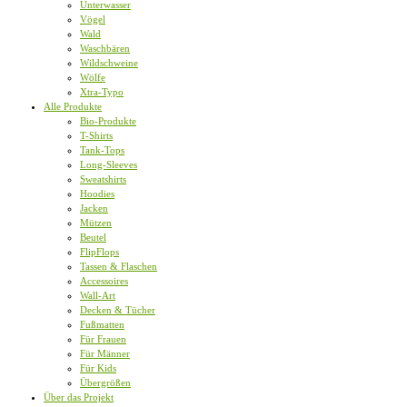
Unterwasser
Vögel
Wald
Waschbären
Wildschweine
Wölfe
Xtra-Typo
Alle Produkte
Bio-Produkte
T-Shirts
Tank-Tops
Long-Sleeves
Sweatshirts
Hoodies
Jacken
Mützen
Beutel
FlipFlops
Tassen & Flaschen
Accessoires
Wall-Art
Decken & Tücher
Fußmatten
Für Frauen
Für Männer
Für Kids
Übergrößen
Über das Projekt