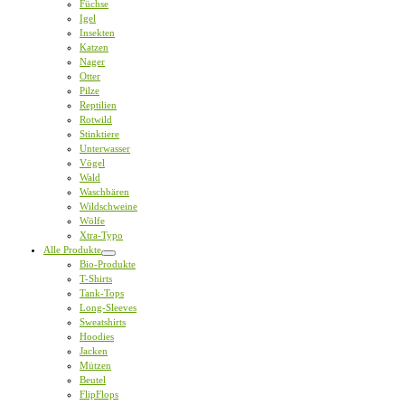
Füchse
Igel
Insekten
Katzen
Nager
Otter
Pilze
Reptilien
Rotwild
Stinktiere
Unterwasser
Vögel
Wald
Waschbären
Wildschweine
Wölfe
Xtra-Typo
Alle Produkte
Bio-Produkte
T-Shirts
Tank-Tops
Long-Sleeves
Sweatshirts
Hoodies
Jacken
Mützen
Beutel
FlipFlops