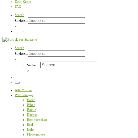
Dein Konto
FAQ
Search
Suchen...
×
Search
Suchen...
×
Suchen...
×
Menü
Alle Motive
Wildtiere
Bären
Biber
Böcke
Dachse
Eichhörnchen
Esel
Eulen
Fledermäuse