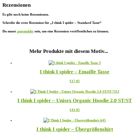
Rezensionen
Es gibt noch keine Rezensionen.
Schreibe die erste Rezension für „I think I spider – Standard Tasse“
Du musst
angemeldet
sein, um eine Rezension veröffentlichen zu können.
Mehr Produkte mit diesem Motiv...
I think I spider – Emaille Tasse
Dieses
€
17,95
Produkt
weist
mehrere
I think I spider – Unisex Organic Hoodie 2.0 ST/ST
Varianten
auf.
Dieses
€
41,95
Die
Produkt
Optionen
weist
können
mehrere
auf
I think I spider – Übergrößenshirt
Varianten
der
auf.
Produktseite