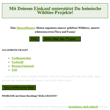
der
Produktseite
Mit Deinem Einkauf unterstützt Du heimische
gewählt
Wildtier-Projekte!
werden
Eine
SkizzenMonster
-Aktion zugunsten unserer geliebten Wildtiere, unserer
schützenswerten Flora und Fauna!
ALLGEMEINE FRAGEN
Größenangaben
Farbwahl
Retoure/Umtausch
FAQ
… und falls Dir Dein Lieblings-Wildtier oder Dein Wunsch-Produkt hier fehlt, dann
schreib mir einfach und ich schaue, wie ich Dir helfen kann!
PROBLEME mit Deiner Bestellung? REKLAMATION?
… bei Fragen zu Deiner Bestellung oder Reklamationen
kontaktiere mich einfach
und wir