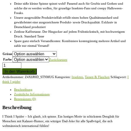
Deine süße kleine Spinne spinnt wohl! Passend auch für Gruftis und Gothen und
solche die es werden wollen, für gruselige Insekten-Fans und creepy Halloween-
Freaks.
Unsere ausgewählte Produktvielfalt erfüllt einen hohen Qualitätsstandard und
gewährleistet eine ausgezeichnete Produkt- sowie Druckqualität. Exklusiv in
Deutschland produziert
Zeitlose Kaffeetasse. Der Hingucker auf jedem Frühstückstisch, mit hochwertigem
Druck. Standard Tasse
Spare ganz einfach Versandkosten: Kombiniere kostengünstig mehrere Artikel und
zahle nur einmal Versand!
Grösse
Farbe
Zurücksetzen
I
think
In den Warenkorb
I
Artikelnummer:
Z4XIJ8ID_STNMUG
Kategorien:
Insekten
,
Tassen & Flaschen
Schlagwort:
I
spider
think I spider
-
Standard
Beschreibung
Tasse
Zusätzliche Informationen
Menge
Rezensionen (0)
Beschreibung
I Think I Spider – Ich glaub, ich spinne. Ein lustiges Motiv in schickstem Denglish für
Menschen mit Kalauer-Humor, ein witziger Dad-Joke für alle Spaßvögel, die sich
weltmännisch international fühlen!