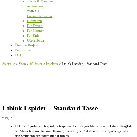
Tassen & Flaschen
Accessoires
Wall-Art
Decken & Tücher
Fußmatten
Für Frauen
Für Männer
Für Kids
Übergrößen
Über das Projekt
Dein Konto
FAQ
Startseite
>
Shop
>
Wildtiere
>
Insekten
>
I think I spider – Standard Tasse
I think I spider – Standard Tasse
€
14,95
I Think I Spider – Ich glaub, ich spinne. Ein lustiges Motiv in schickstem Denglish
für Menschen mit Kalauer-Humor, ein witziger Dad-Joke für alle Spaßvögel, die
sich weltmännisch international fühlen