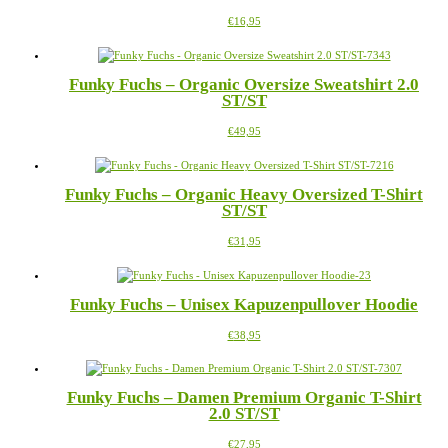
auf.
Produktseite
Dieses
€
16,95
Die
gewählt
Produkt
Optionen
werden
weist
können
mehrere
auf
Funky Fuchs – Organic Oversize Sweatshirt 2.0
Varianten
der
ST/ST
auf.
Produktseite
Die
gewählt
Dieses
€
49,95
Optionen
werden
Produkt
können
weist
auf
mehrere
der
Funky Fuchs – Organic Heavy Oversized T-Shirt
Varianten
Produktseite
ST/ST
auf.
gewählt
Die
werden
Dieses
€
31,95
Optionen
Produkt
können
weist
auf
mehrere
der
Funky Fuchs – Unisex Kapuzenpullover Hoodie
Varianten
Produktseite
auf.
gewählt
Dieses
€
38,95
Die
werden
Produkt
Optionen
weist
können
mehrere
auf
Funky Fuchs – Damen Premium Organic T-Shirt
Varianten
der
2.0 ST/ST
auf.
Produktseite
Die
gewählt
Dieses
€
27,95
Optionen
werden