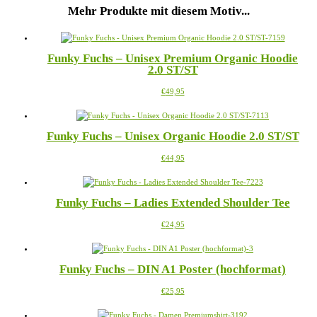
Mehr Produkte mit diesem Motiv...
Funky Fuchs – Unisex Premium Organic Hoodie
2.0 ST/ST
Dieses
€
49,95
Produkt
weist
mehrere
Funky Fuchs – Unisex Organic Hoodie 2.0 ST/ST
Varianten
auf.
Dieses
€
44,95
Die
Produkt
Optionen
weist
können
mehrere
auf
Funky Fuchs – Ladies Extended Shoulder Tee
Varianten
der
auf.
Produktseite
Dieses
€
24,95
Die
gewählt
Produkt
Optionen
werden
weist
können
mehrere
auf
Funky Fuchs – DIN A1 Poster (hochformat)
Varianten
der
auf.
Produktseite
Dieses
€
25,95
Die
gewählt
Produkt
Optionen
werden
weist
können