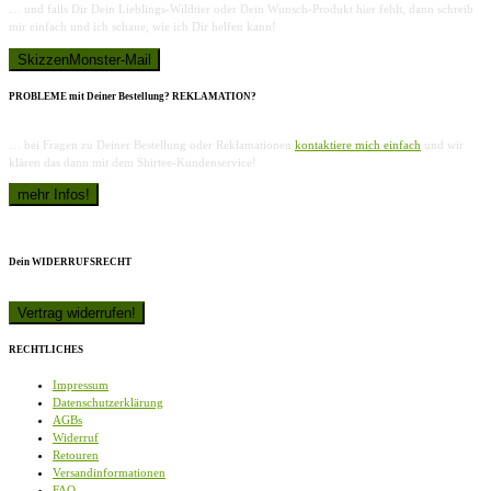
… und falls Dir Dein Lieblings-Wildtier oder Dein Wunsch-Produkt hier fehlt, dann schreib
mir einfach und ich schaue, wie ich Dir helfen kann!
PROBLEME mit Deiner Bestellung? REKLAMATION?
… bei Fragen zu Deiner Bestellung oder Reklamationen
kontaktiere mich einfach
und wir
klären das dann mit dem Shirtee-Kundenservice!
Dein WIDERRUFSRECHT
RECHTLICHES
Impressum
Datenschutzerklärung
AGBs
Widerruf
Retouren
Versandinformationen
FAQ