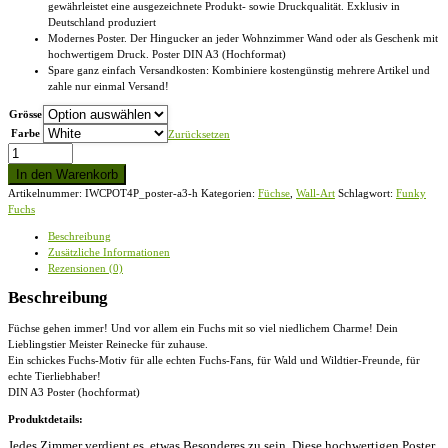
gewährleistet eine ausgezeichnete Produkt- sowie Druckqualität. Exklusiv in
Deutschland produziert
Modernes Poster. Der Hingucker an jeder Wohnzimmer Wand oder als Geschenk mit
hochwertigem Druck. Poster DIN A3 (Hochformat)
Spare ganz einfach Versandkosten: Kombiniere kostengünstig mehrere Artikel und
zahle nur einmal Versand!
Grösse
Farbe
Zurücksetzen
Funky
Fuchs
In den Warenkorb
-
Artikelnummer:
IWCPOT4P_poster-a3-h
Kategorien:
Füchse
,
Wall-Art
Schlagwort:
Funky
DIN
Fuchs
A3
Poster
Beschreibung
(hochformat)
Zusätzliche Informationen
Menge
Rezensionen (0)
Beschreibung
Füchse gehen immer! Und vor allem ein Fuchs mit so viel niedlichem Charme! Dein
Lieblingstier Meister Reinecke für zuhause.
Ein schickes Fuchs-Motiv für alle echten Fuchs-Fans, für Wald und Wildtier-Freunde, für
echte Tierliebhaber!
DIN A3 Poster (hochformat)
Produktdetails:
Jedes Zimmer verdient es, etwas Besonderes zu sein. Diese hochwertigen Poster