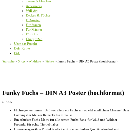
Tassen & Flaschen
Accessoires
Wall-Art
Decken & Tücher
Fußmatten
Für Frauen
Für Männer
Für Kids
Übergrößen
Über das Projekt
Dein Konto
FAQ
Startseite
>
Shop
>
Wildtiere
>
Füchse
>
Funky Fuchs – DIN A3 Poster (hochformat)
Funky Fuchs – DIN A3 Poster (hochformat)
€
15,95
Füchse gehen immer! Und vor allem ein Fuchs mit so viel niedlichem Charme! Dein
Lieblingstier Meister Reinecke für zuhause.
Ein schickes Fuchs-Motiv für alle echten Fuchs-Fans, für Wald und Wildtier-
Freunde, für echte Tierliebhaber!
Unsere ausgewählte Produktvielfalt erfüllt einen hohen Qualitätsstandard und