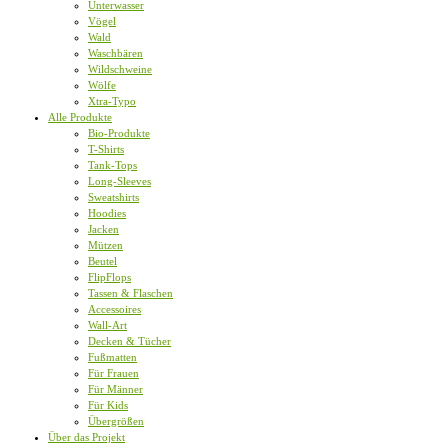
Unterwasser
Vögel
Wald
Waschbären
Wildschweine
Wölfe
Xtra-Typo
Alle Produkte
Bio-Produkte
T-Shirts
Tank-Tops
Long-Sleeves
Sweatshirts
Hoodies
Jacken
Mützen
Beutel
FlipFlops
Tassen & Flaschen
Accessoires
Wall-Art
Decken & Tücher
Fußmatten
Für Frauen
Für Männer
Für Kids
Übergrößen
Über das Projekt