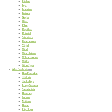
Füchse
Igel
Insekten
Katzen
Nager
Otter
Pilze
Reptilien
Rotwild
Stinktiere
Unterwasser
Vögel
Wald
Waschbären
Wildschweine
Wölfe
Xtra-Typo
Alle Produkte
Bio-Produkte
T-Shirts
Tank-Tops
Long-Sleeves
Sweatshirts
Hoodies
Jacken
Mützen
Beutel
FlipFlops