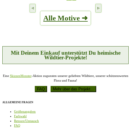
Produkt
können
weist
auf
mehrere
der
Alle Motive ➜
Varianten
Produktseite
auf.
gewählt
Die
werden
Optionen
können
auf
der
Produktseite
Mit Deinem Einkauf unterstützt Du heimische
gewählt
Wildtier-Projekte!
werden
Eine
SkizzenMonster
-Aktion zugunsten unserer geliebten Wildtiere, unserer schützenswerten
Flora und Fauna!
ALLGEMEINE FRAGEN
Größenangaben
Farbwahl
Retoure/Umtausch
FAQ