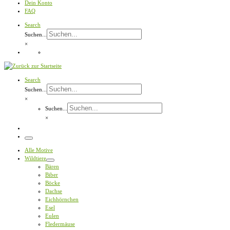
Dein Konto
FAQ
Search
Suchen...
×
Search
Suchen...
×
Suchen...
×
Menü
Alle Motive
Wildtiere
Bären
Biber
Böcke
Dachse
Eichhörnchen
Esel
Eulen
Fledermäuse