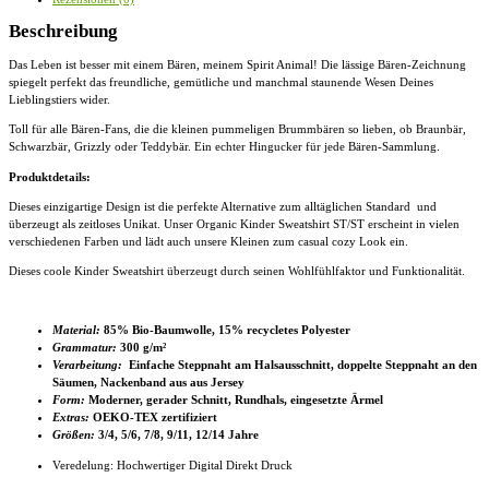
Menge
Beschreibung
Das Leben ist besser mit einem Bären, meinem Spirit Animal! Die lässige Bären-Zeichnung
spiegelt perfekt das freundliche, gemütliche und manchmal staunende Wesen Deines
Lieblingstiers wider.
Toll für alle Bären-Fans, die die kleinen pummeligen Brummbären so lieben, ob Braunbär,
Schwarzbär, Grizzly oder Teddybär. Ein echter Hingucker für jede Bären-Sammlung.
Produktdetails:
Dieses einzigartige Design ist die perfekte Alternative zum alltäglichen Standard und
überzeugt als zeitloses Unikat. Unser Organic
Kinder Sweatshirt ST/ST
erscheint in vielen
verschiedenen Farben und lädt auch unsere Kleinen zum casual cozy Look ein.
Dieses coole Kinder Sweatshirt
überzeugt durch seinen Wohlfühlfaktor und Funktionalität.
Material:
85% Bio-Baumwolle, 15% recycletes Polyester
Grammatur:
300 g/m²
Verarbeitung:
Einfache Steppnaht am Halsausschnitt, doppelte Steppnaht an den
Säumen, Nackenband aus aus Jersey
Form:
Moderner, gerader Schnitt, Rundhals, eingesetzte Ärmel
Extras:
OEKO-TEX zertifiziert
Größen:
3/4, 5/6, 7/8, 9/11, 12/14 Jahre
Veredelung: Hochwertiger Digital Direkt Druck