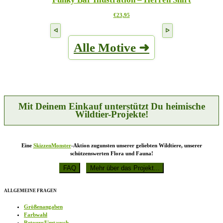
Produktseite
auf.
gewählt
Dieses
€
23,95
Die
werden
Produkt
Optionen
weist
können
mehrere
auf
Alle Motive ➜
Varianten
der
auf.
Produktseite
Die
gewählt
Optionen
werden
können
auf
der
Produktseite
Mit Deinem Einkauf unterstützt Du heimische
gewählt
Wildtier-Projekte!
werden
Eine
SkizzenMonster
-Aktion zugunsten unserer geliebten Wildtiere, unserer
schützenswerten Flora und Fauna!
ALLGEMEINE FRAGEN
Größenangaben
Farbwahl
Retoure/Umtausch