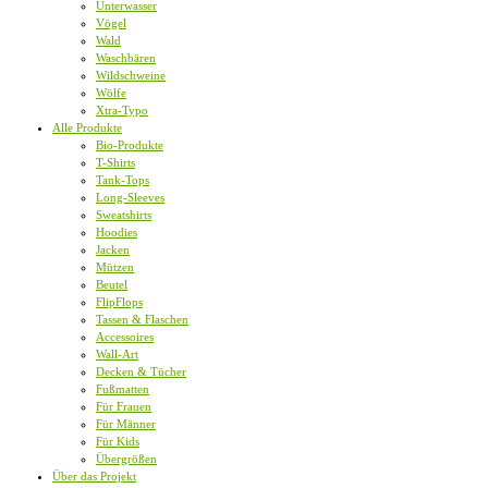
Unterwasser
Vögel
Wald
Waschbären
Wildschweine
Wölfe
Xtra-Typo
Alle Produkte
Bio-Produkte
T-Shirts
Tank-Tops
Long-Sleeves
Sweatshirts
Hoodies
Jacken
Mützen
Beutel
FlipFlops
Tassen & Flaschen
Accessoires
Wall-Art
Decken & Tücher
Fußmatten
Für Frauen
Für Männer
Für Kids
Übergrößen
Über das Projekt