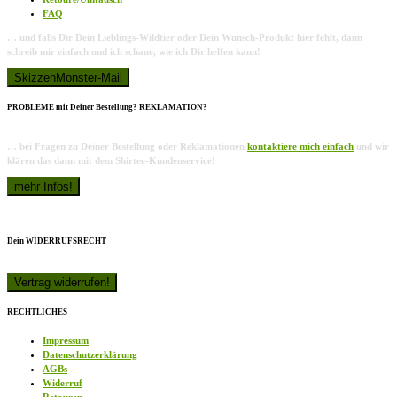
FAQ
… und falls Dir Dein Lieblings-Wildtier oder Dein Wunsch-Produkt hier fehlt, dann
schreib mir einfach und ich schaue, wie ich Dir helfen kann!
PROBLEME mit Deiner Bestellung? REKLAMATION?
… bei Fragen zu Deiner Bestellung oder Reklamationen
kontaktiere mich einfach
und wir
klären das dann mit dem Shirtee-Kundenservice!
Dein WIDERRUFSRECHT
RECHTLICHES
Impressum
Datenschutzerklärung
AGBs
Widerruf
Retouren