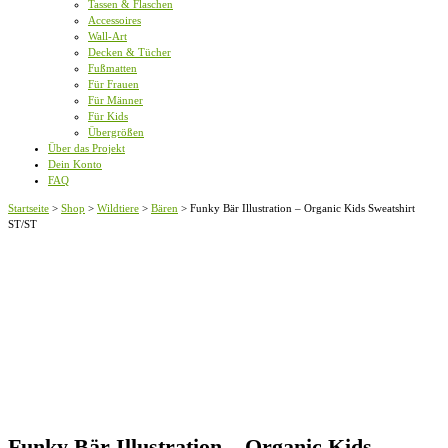
Tassen & Flaschen
Accessoires
Wall-Art
Decken & Tücher
Fußmatten
Für Frauen
Für Männer
Für Kids
Übergrößen
Über das Projekt
Dein Konto
FAQ
Startseite
>
Shop
>
Wildtiere
>
Bären
>
Funky Bär Illustration – Organic Kids Sweatshirt
ST/ST
Funky Bär Illustration – Organic Kids