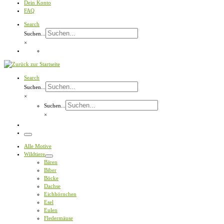
Dein Konto
FAQ
Search
Suchen...
×
Search
Suchen...
×
Suchen...
×
Menü
Alle Motive
Wildtiere
Bären
Biber
Böcke
Dachse
Eichhörnchen
Esel
Eulen
Fledermäuse