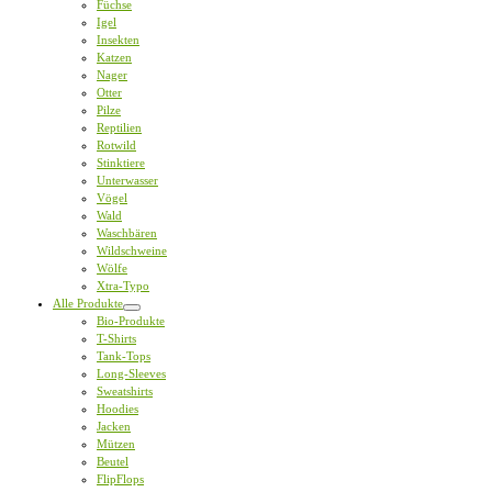
Füchse
Igel
Insekten
Katzen
Nager
Otter
Pilze
Reptilien
Rotwild
Stinktiere
Unterwasser
Vögel
Wald
Waschbären
Wildschweine
Wölfe
Xtra-Typo
Alle Produkte
Bio-Produkte
T-Shirts
Tank-Tops
Long-Sleeves
Sweatshirts
Hoodies
Jacken
Mützen
Beutel
FlipFlops