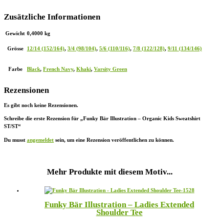
Zusätzliche Informationen
Gewicht
0,4000 kg
Grösse
12/14 (152/164)
,
3/4 (98/104)
,
5/6 (110/116)
,
7/8 (122/128)
,
9/11 (134/146)
Farbe
Black
,
French Navy
,
Khaki
,
Varsity Green
Rezensionen
Es gibt noch keine Rezensionen.
Schreibe die erste Rezension für „Funky Bär Illustration – Organic Kids Sweatshirt
ST/ST“
Du musst
angemeldet
sein, um eine Rezension veröffentlichen zu können.
Mehr Produkte mit diesem Motiv...
Funky Bär Illustration – Ladies Extended
Shoulder Tee