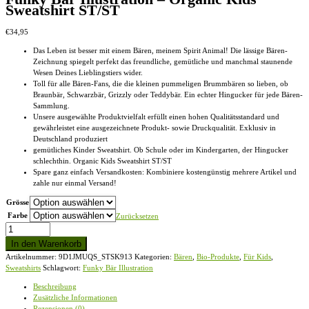
Sweatshirt ST/ST
€
34,95
Das Leben ist besser mit einem Bären, meinem Spirit Animal! Die lässige Bären-
Zeichnung spiegelt perfekt das freundliche, gemütliche und manchmal staunende
Wesen Deines Lieblingstiers wider.
Toll für alle Bären-Fans, die die kleinen pummeligen Brummbären so lieben, ob
Braunbär, Schwarzbär, Grizzly oder Teddybär. Ein echter Hingucker für jede Bären-
Sammlung.
Unsere ausgewählte Produktvielfalt erfüllt einen hohen Qualitätsstandard und
gewährleistet eine ausgezeichnete Produkt- sowie Druckqualität. Exklusiv in
Deutschland produziert
gemütliches Kinder Sweatshirt. Ob Schule oder im Kindergarten, der Hingucker
schlechthin. Organic Kids Sweatshirt ST/ST
Spare ganz einfach Versandkosten: Kombiniere kostengünstig mehrere Artikel und
zahle nur einmal Versand!
Grösse
Farbe
Zurücksetzen
Funky
Bär
In den Warenkorb
Illustration
Artikelnummer:
9D1JMUQS_STSK913
Kategorien:
Bären
,
Bio-Produkte
,
Für Kids
,
-
Sweatshirts
Schlagwort:
Funky Bär Illustration
Organic
Kids
Beschreibung
Sweatshirt
Zusätzliche Informationen
ST/ST
Rezensionen (0)