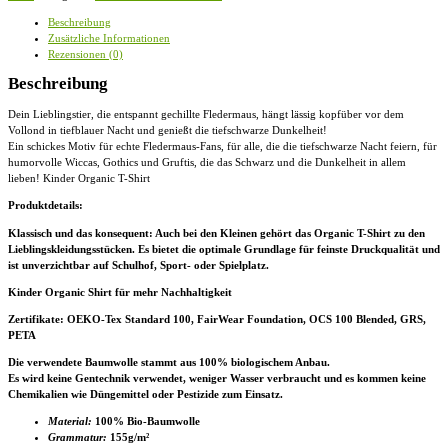
-
Kinder
Beschreibung
Organic
Zusätzliche Informationen
T-
Rezensionen (0)
Shirt
Menge
Beschreibung
Dein Lieblingstier, die entspannt gechillte Fledermaus, hängt lässig kopfüber vor dem
Vollond in tiefblauer Nacht und genießt die tiefschwarze Dunkelheit!
Ein schickes Motiv für echte Fledermaus-Fans, für alle, die die tiefschwarze Nacht feiern, für
humorvolle Wiccas, Gothics und Gruftis, die das Schwarz und die Dunkelheit in allem
lieben! Kinder Organic T-Shirt
Produktdetails:
Klassisch und das konsequent: Auch bei den Kleinen gehört das Organic T-Shirt zu den
Lieblingskleidungsstücken. Es bietet die optimale Grundlage für feinste Druckqualität und
ist unverzichtbar auf Schulhof, Sport- oder Spielplatz.
Kinder Organic Shirt für mehr Nachhaltigkeit
Zertifikate
: OEKO-Tex Standard 100, FairWear Foundation, OCS 100 Blended, GRS,
PETA
Die verwendete Baumwolle stammt aus 100% biologischem Anbau.
Es wird keine Gentechnik verwendet, weniger Wasser verbraucht und es kommen keine
Chemikalien wie Düngemittel oder Pestizide zum Einsatz.
Material:
100% Bio-Baumwolle
Grammatur:
155g/m²