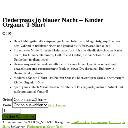
der
Produktseite
gewählt
werden
Fledermaus in blauer Nacht – Kinder
Organic T-Shirt
€
24,95
Dein Lieblingstier, die entspannt gechillte Fledermaus, hängt lässig kopfüber vor
dem Vollond in tiefblauer Nacht und genießt die tiefschwarze Dunkelheit!
Ein schickes Motiv für echte Fledermaus-Fans, für alle, die die tiefschwarze Nacht
feiern, für humorvolle Wiccas, Gothics und Gruftis, die das Schwarz und die
Dunkelheit in allem lieben!
Unsere ausgewählte Produktvielfalt erfüllt einen hohen Qualitätsstandard und
gewährleistet eine ausgezeichnete Produkt- sowie Druckqualität. Exklusiv in
Deutschland produziert.
Modernes Kinder T-Shirt. Das Freizeit Shirt mit hochwertigem Druck. hochwertiges
Kinder Organic T-Shirt.
Spare ganz einfach Versandkosten: Kombiniere kostengünstig mehrere Artikel und
zahle nur einmal Versand!
Grösse
Farbe
Zurücksetzen
Fledermaus
in
In den Warenkorb
blauer
Artikelnummer:
W21YIE97_STTK909
Kategorien:
Bio-Produkte
,
Fledermäuse
,
Für Kids
,
T-
Nacht
Shirts
Schlagwort:
Fledermaus in blauer Nacht