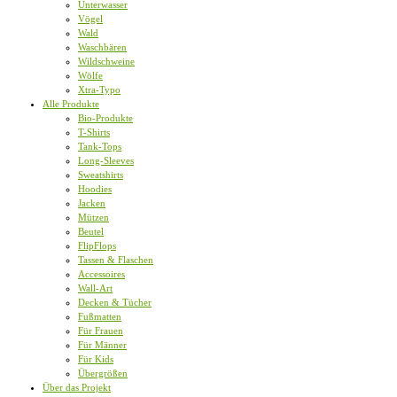
Unterwasser
Vögel
Wald
Waschbären
Wildschweine
Wölfe
Xtra-Typo
Alle Produkte
Bio-Produkte
T-Shirts
Tank-Tops
Long-Sleeves
Sweatshirts
Hoodies
Jacken
Mützen
Beutel
FlipFlops
Tassen & Flaschen
Accessoires
Wall-Art
Decken & Tücher
Fußmatten
Für Frauen
Für Männer
Für Kids
Übergrößen
Über das Projekt