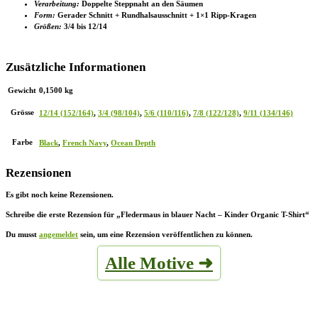
Verarbeitung:
Doppelte Steppnaht an den Säumen
Form:
Gerader Schnitt + Rundhalsausschnitt + 1×1 Ripp-Kragen
Größen:
3/4 bis 12/14
Zusätzliche Informationen
Gewicht
0,1500 kg
Grösse
12/14 (152/164)
,
3/4 (98/104)
,
5/6 (110/116)
,
7/8 (122/128)
,
9/11 (134/146)
Farbe
Black
,
French Navy
,
Ocean Depth
Rezensionen
Es gibt noch keine Rezensionen.
Schreibe die erste Rezension für „Fledermaus in blauer Nacht – Kinder Organic T-Shirt“
Du musst
angemeldet
sein, um eine Rezension veröffentlichen zu können.
Alle Motive ➜