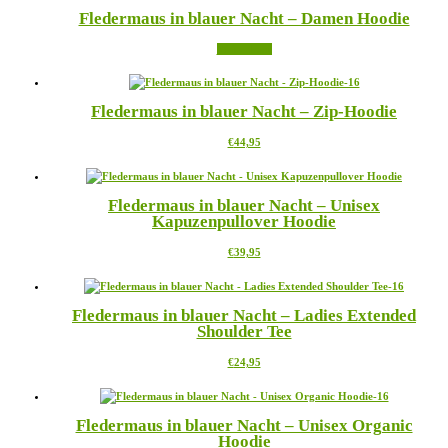
mehrere
Fledermaus in blauer Nacht – Damen Hoodie
Varianten
auf.
Weiterlesen
Die
Optionen
können
auf
Fledermaus in blauer Nacht – Zip-Hoodie
der
Produktseite
Dieses
€
44,95
gewählt
Produkt
werden
weist
mehrere
Fledermaus in blauer Nacht – Unisex
Varianten
Kapuzenpullover Hoodie
auf.
Die
Dieses
€
39,95
Optionen
Produkt
können
weist
auf
mehrere
der
Fledermaus in blauer Nacht – Ladies Extended
Varianten
Produktseite
Shoulder Tee
auf.
gewählt
Die
werden
Dieses
€
24,95
Optionen
Produkt
können
weist
auf
mehrere
der
Fledermaus in blauer Nacht – Unisex Organic
Varianten
Produktseite
Hoodie
auf.
gewählt