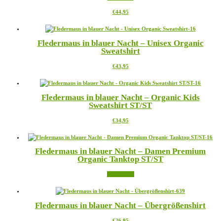
Die
werden
Dieses
€
44,95
Optionen
Produkt
können
weist
auf
mehrere
der
Fledermaus in blauer Nacht – Unisex Organic
Varianten
Produktseite
Sweatshirt
auf.
gewählt
Die
werden
Dieses
€
43,95
Optionen
Produkt
können
weist
auf
mehrere
der
Fledermaus in blauer Nacht – Organic Kids
Varianten
Produktseite
Sweatshirt ST/ST
auf.
gewählt
Die
werden
Dieses
€
34,95
Optionen
Produkt
können
weist
auf
mehrere
der
Fledermaus in blauer Nacht – Damen Premium
Varianten
Produktseite
Organic Tanktop ST/ST
auf.
gewählt
Die
werden
Weiterlesen
Optionen
können
auf
der
Fledermaus in blauer Nacht – Übergrößenshirt
Produktseite
gewählt
Dieses
€
26,95