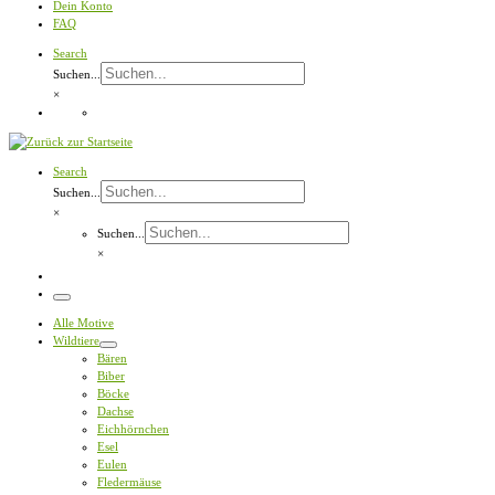
Dein Konto
FAQ
Search
Suchen...
×
Search
Suchen...
×
Suchen...
×
Menü
Alle Motive
Wildtiere
Bären
Biber
Böcke
Dachse
Eichhörnchen
Esel
Eulen
Fledermäuse