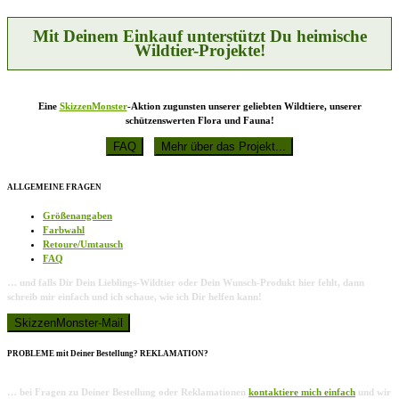
Mit Deinem Einkauf unterstützt Du heimische
Wildtier-Projekte!
Eine
SkizzenMonster
-Aktion zugunsten unserer geliebten Wildtiere, unserer
schützenswerten Flora und Fauna!
ALLGEMEINE FRAGEN
Größenangaben
Farbwahl
Retoure/Umtausch
FAQ
… und falls Dir Dein Lieblings-Wildtier oder Dein Wunsch-Produkt hier fehlt, dann
schreib mir einfach und ich schaue, wie ich Dir helfen kann!
PROBLEME mit Deiner Bestellung? REKLAMATION?
… bei Fragen zu Deiner Bestellung oder Reklamationen
kontaktiere mich einfach
und wir