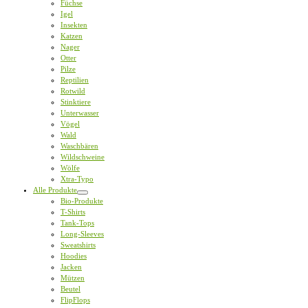
Füchse
Igel
Insekten
Katzen
Nager
Otter
Pilze
Reptilien
Rotwild
Stinktiere
Unterwasser
Vögel
Wald
Waschbären
Wildschweine
Wölfe
Xtra-Typo
Alle Produkte
Bio-Produkte
T-Shirts
Tank-Tops
Long-Sleeves
Sweatshirts
Hoodies
Jacken
Mützen
Beutel
FlipFlops