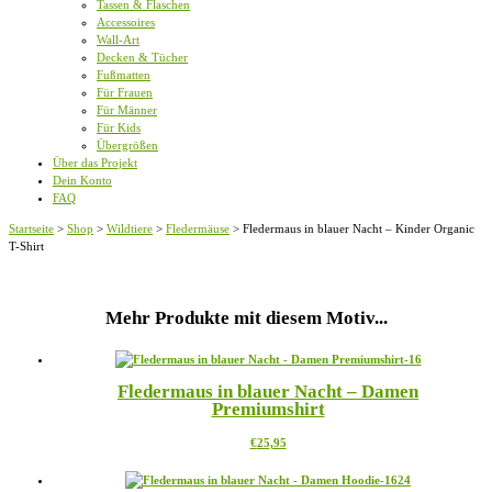
Tassen & Flaschen
Accessoires
Wall-Art
Decken & Tücher
Fußmatten
Für Frauen
Für Männer
Für Kids
Übergrößen
Über das Projekt
Dein Konto
FAQ
Startseite
>
Shop
>
Wildtiere
>
Fledermäuse
>
Fledermaus in blauer Nacht – Kinder Organic
T-Shirt
Mehr Produkte mit diesem Motiv...
Fledermaus in blauer Nacht – Damen
Premiumshirt
Dieses
€
25,95
Produkt
weist