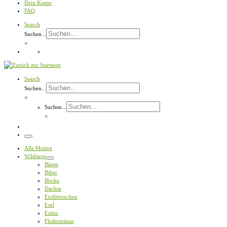
Dein Konto
FAQ
Search
Suchen...
×
Search
Suchen...
×
Suchen...
×
Menü
Alle Motive
Wildtiere
Bären
Biber
Böcke
Dachse
Eichhörnchen
Esel
Eulen
Fledermäuse