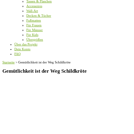
Tassen & Flaschen
Accessoires
Wall-Art
Decken & Tücher
Fußmatten
Für Frauen
Für Männer
Für Kids
Übergrößen
Über das Projekt
Dein Konto
FAQ
Startseite
>
Gemütlichkeit ist der Weg Schildkröte
Gemütlichkeit ist der Weg Schildkröte