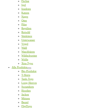
Füchse
Igel
Insekten
Katzen
Nager
Otter
Pilze
Reptilien
Rotwild
Stinktiere
Unterwasser
Vögel
Wald
Waschbären
Wildschweine
Wölfe
Xtra-Typo
Alle Produkte
Bio-Produkte
T-Shirts
Tank-Tops
Long-Sleeves
Sweatshirts
Hoodies
Jacken
Mützen
Beutel
FlipFlops