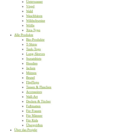
Unterwasser
Vögel
Wald
Waschbären
Wildschweine
Wölfe
Xtra-Typo
Alle Produkte
Bio-Produkte
T-Shirts
Tank-Tops
Long-Sleeves
Sweatshirts
Hoodies
Jacken
Mützen
Beutel
FlipFlops
Tassen & Flaschen
Accessoires
Wall-Art
Decken & Tücher
Fußmatten
Für Frauen
Für Männer
Für Kids
Übergrößen
Über das Projekt