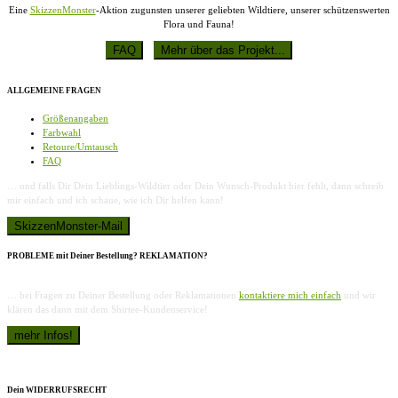
Eine
SkizzenMonster
-Aktion zugunsten unserer geliebten Wildtiere, unserer schützenswerten
Flora und Fauna!
ALLGEMEINE FRAGEN
Größenangaben
Farbwahl
Retoure/Umtausch
FAQ
… und falls Dir Dein Lieblings-Wildtier oder Dein Wunsch-Produkt hier fehlt, dann schreib
mir einfach und ich schaue, wie ich Dir helfen kann!
PROBLEME mit Deiner Bestellung? REKLAMATION?
… bei Fragen zu Deiner Bestellung oder Reklamationen
kontaktiere mich einfach
und wir
klären das dann mit dem Shirtee-Kundenservice!
Dein WIDERRUFSRECHT