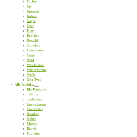
Füchse
Igel
Insekten
Katzen
Nager
Otter
Pilze
Reptilien
Rotwild
Stinktiere
Unterwasser
Vögel
Wald
Waschbären
Wildschweine
Wölfe
Xtra-Typo
Alle Produkte
Bio-Produkte
T-Shirts
Tank-Tops
Long-Sleeves
Sweatshirts
Hoodies
Jacken
Mützen
Beutel
FlipFlops