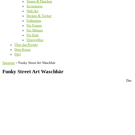
Tassen & Flaschen
Accessoires
Wall-Art
Decken & Tücher
Fußmatten
Für Frauen
Für Männer
Für Kids
Übergrößen
Über das Projekt
Dein Konto
FAQ
Startseite
>
Funky Street Art Waschbär
Funky Street Art Waschbär
Das