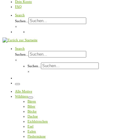
Dein Konto
FAQ
Search
Suchen...
×
Search
Suchen...
×
Suchen...
×
Menü
Alle Motive
Wildtiere
Bären
Biber
Böcke
Dachse
Eichhörnchen
Esel
Eulen
Fledermäuse