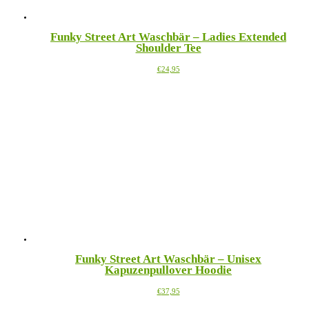
Funky Street Art Waschbär – Ladies Extended
Shoulder Tee
Dieses
€
24,95
Produkt
weist
mehrere
Varianten
auf.
Die
Optionen
können
auf
der
Produktseite
gewählt
werden
Funky Street Art Waschbär – Unisex
Kapuzenpullover Hoodie
Dieses
€
37,95
Produkt