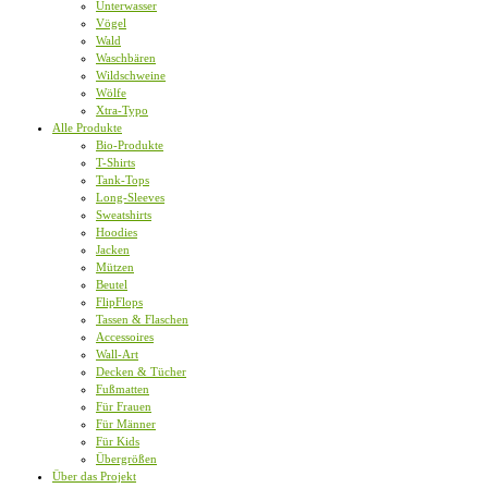
Unterwasser
Vögel
Wald
Waschbären
Wildschweine
Wölfe
Xtra-Typo
Alle Produkte
Bio-Produkte
T-Shirts
Tank-Tops
Long-Sleeves
Sweatshirts
Hoodies
Jacken
Mützen
Beutel
FlipFlops
Tassen & Flaschen
Accessoires
Wall-Art
Decken & Tücher
Fußmatten
Für Frauen
Für Männer
Für Kids
Übergrößen
Über das Projekt