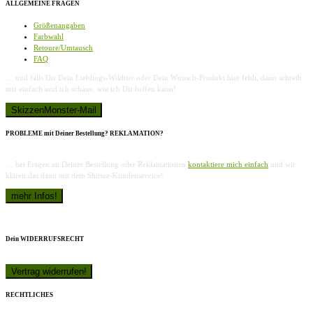
ALLGEMEINE FRAGEN
Größenangaben
Farbwahl
Retoure/Umtausch
FAQ
… und falls Dir Dein Lieblings-Wildtier oder Dein Wunsch-Produkt hier fehlt, dann schreib
mir einfach und ich schaue, wie ich Dir helfen kann!
PROBLEME mit Deiner Bestellung? REKLAMATION?
… bei Fragen zu Deiner Bestellung oder Reklamationen
kontaktiere mich einfach
und wir
klären das dann mit dem Shirtee-Kundenservice!
Dein WIDERRUFSRECHT
RECHTLICHES