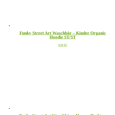
der
Produktseite
gewählt
werden
Funky Street Art Waschbär – Kinder Organic
Hoodie ST/ST
Dieses
€
39,95
Produkt
weist
mehrere
Varianten
auf.
Die
Optionen
können
auf
der
Produktseite
gewählt
werden