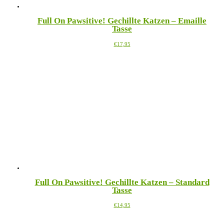
Full On Pawsitive! Gechillte Katzen – Emaille
Tasse
Dieses
€
17,95
Produkt
weist
mehrere
Varianten
auf.
Die
Optionen
können
auf
der
Produktseite
gewählt
werden
Full On Pawsitive! Gechillte Katzen – Standard
Tasse
Dieses
€
14,95
Produkt
weist