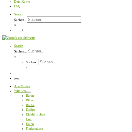
Dein Konto
FAQ
Search
Suchen...
×
Search
Suchen...
×
Suchen...
×
Menü
Alle Motive
Wildtiere
Bären
Biber
Böcke
Dachse
Eichhörnchen
Esel
Eulen
Fledermäuse