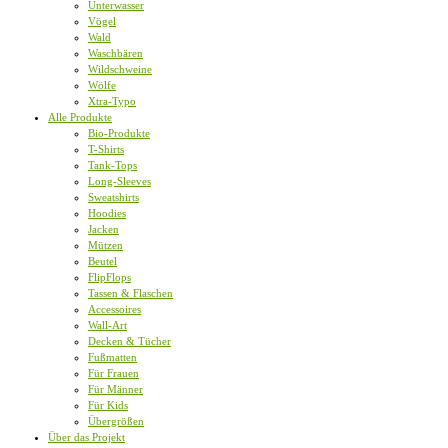
Unterwasser
Vögel
Wald
Waschbären
Wildschweine
Wölfe
Xtra-Typo
Alle Produkte
Bio-Produkte
T-Shirts
Tank-Tops
Long-Sleeves
Sweatshirts
Hoodies
Jacken
Mützen
Beutel
FlipFlops
Tassen & Flaschen
Accessoires
Wall-Art
Decken & Tücher
Fußmatten
Für Frauen
Für Männer
Für Kids
Übergrößen
Über das Projekt