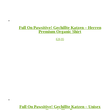
Produktseite
gewählt
werden
Full On Pawsitive! Gechillte Katzen – Herren
Premium Organic Shirt
Dieses
€
26,95
Produkt
weist
mehrere
Varianten
auf.
Die
Optionen
können
auf
der
Produktseite
gewählt
werden
Full On Pawsitive! Gechillte Katzen – Unisex