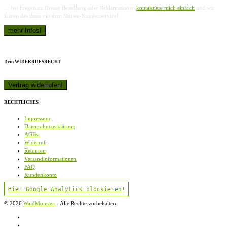
… bei Fragen zu Deiner Bestellung oder Reklamationen
kontaktiere mich einfach
und wir
klären das dann mit dem Shirtee-Kundenservice!
Dein WIDERRUFSRECHT
RECHTLICHES
Impressum
Datenschutzerklärung
AGBs
Widerruf
Retouren
Versandinformationen
FAQ
Kundenkonto
Hier Google Analytics blockieren!
© 2026
WaldMonster
–
Alle Rechte vorbehalten