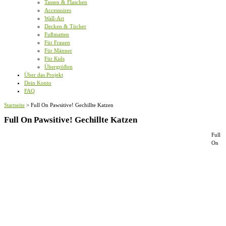
Tassen & Flaschen
Accessoires
Wall-Art
Decken & Tücher
Fußmatten
Für Frauen
Für Männer
Für Kids
Übergrößen
Über das Projekt
Dein Konto
FAQ
Startseite
>
Full On Pawsitive! Gechillte Katzen
Full On Pawsitive! Gechillte Katzen
Full
On