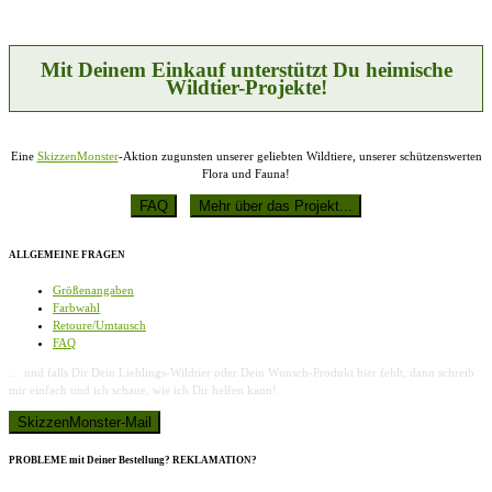
Mit Deinem Einkauf unterstützt Du heimische
Wildtier-Projekte!
Eine
SkizzenMonster
-Aktion zugunsten unserer geliebten Wildtiere, unserer schützenswerten
Flora und Fauna!
ALLGEMEINE FRAGEN
Größenangaben
Farbwahl
Retoure/Umtausch
FAQ
… und falls Dir Dein Lieblings-Wildtier oder Dein Wunsch-Produkt hier fehlt, dann schreib
mir einfach und ich schaue, wie ich Dir helfen kann!
PROBLEME mit Deiner Bestellung? REKLAMATION?