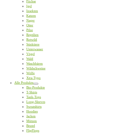
Füchse
Igel
Insekten
Katzen
Nager
Otter
Pilze
Reptilien
Rotwild
Stinktiere
Unterwasser
Vögel
Wald
Waschbären
Wildschweine
Wölfe
Xtra-Typo
Alle Produkte
Bio-Produkte
T-Shirts
Tank-Tops
Long-Sleeves
Sweatshirts
Hoodies
Jacken
Mützen
Beutel
FlipFlops