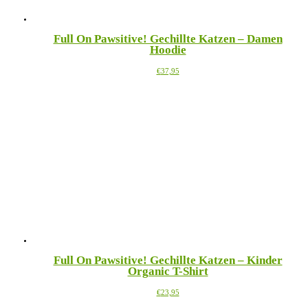
Full On Pawsitive! Gechillte Katzen – Damen
Hoodie
Dieses
€
37,95
Produkt
weist
mehrere
Varianten
auf.
Die
Optionen
können
auf
der
Produktseite
gewählt
werden
Full On Pawsitive! Gechillte Katzen – Kinder
Organic T-Shirt
Dieses
€
23,95
Produkt