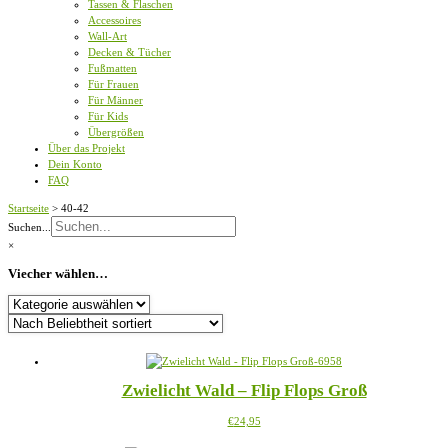
Tassen & Flaschen
Accessoires
Wall-Art
Decken & Tücher
Fußmatten
Für Frauen
Für Männer
Für Kids
Übergrößen
Über das Projekt
Dein Konto
FAQ
Startseite
>
40-42
Suchen...
×
Viecher wählen…
Viecher
wählen…
Zwielicht Wald – Flip Flops Groß
Dieses
€
24,95
Produkt