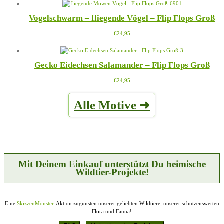
weist
mehrere
Vogelschwarm – fliegende Vögel – Flip Flops Groß
Varianten
auf.
Dieses
€
24,95
Die
Produkt
Optionen
weist
können
mehrere
auf
Gecko Eidechsen Salamander – Flip Flops Groß
Varianten
der
auf.
Produktseite
Dieses
€
24,95
Die
gewählt
Produkt
Optionen
werden
weist
können
Alle Motive ➜
mehrere
auf
Varianten
der
auf.
Produktseite
Die
gewählt
Optionen
werden
können
auf
der
Mit Deinem Einkauf unterstützt Du heimische
Produktseite
Wildtier-Projekte!
gewählt
werden
Eine
SkizzenMonster
-Aktion zugunsten unserer geliebten Wildtiere, unserer schützenswerten
Flora und Fauna!