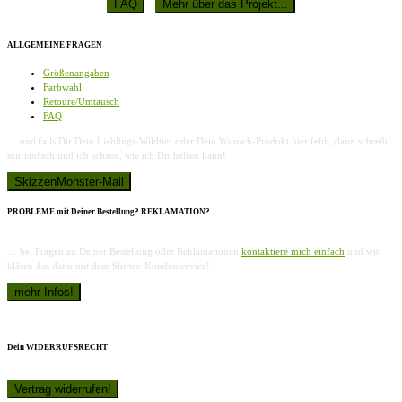
ALLGEMEINE FRAGEN
Größenangaben
Farbwahl
Retoure/Umtausch
FAQ
… und falls Dir Dein Lieblings-Wildtier oder Dein Wunsch-Produkt hier fehlt, dann schreib
mir einfach und ich schaue, wie ich Dir helfen kann!
PROBLEME mit Deiner Bestellung? REKLAMATION?
… bei Fragen zu Deiner Bestellung oder Reklamationen
kontaktiere mich einfach
und wir
klären das dann mit dem Shirtee-Kundenservice!
Dein WIDERRUFSRECHT