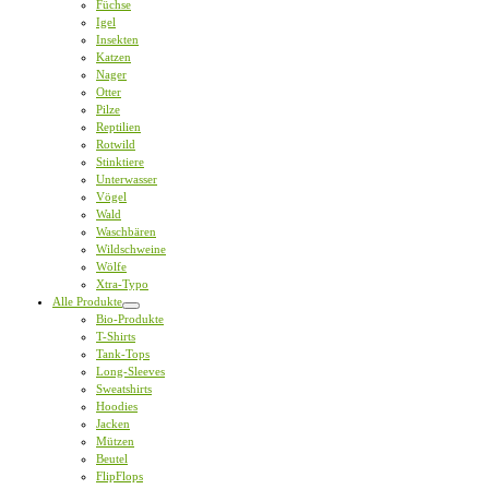
Füchse
Igel
Insekten
Katzen
Nager
Otter
Pilze
Reptilien
Rotwild
Stinktiere
Unterwasser
Vögel
Wald
Waschbären
Wildschweine
Wölfe
Xtra-Typo
Alle Produkte
Bio-Produkte
T-Shirts
Tank-Tops
Long-Sleeves
Sweatshirts
Hoodies
Jacken
Mützen
Beutel
FlipFlops