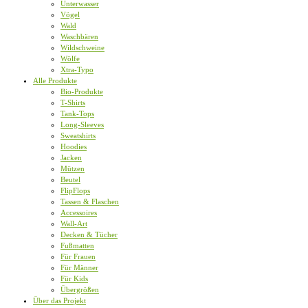
Unterwasser
Vögel
Wald
Waschbären
Wildschweine
Wölfe
Xtra-Typo
Alle Produkte
Bio-Produkte
T-Shirts
Tank-Tops
Long-Sleeves
Sweatshirts
Hoodies
Jacken
Mützen
Beutel
FlipFlops
Tassen & Flaschen
Accessoires
Wall-Art
Decken & Tücher
Fußmatten
Für Frauen
Für Männer
Für Kids
Übergrößen
Über das Projekt