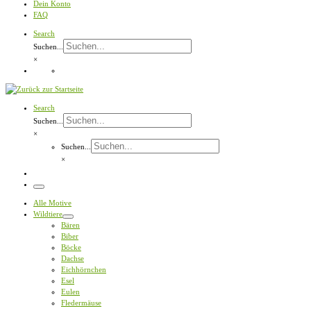
Dein Konto
FAQ
Search
Suchen...
×
Search
Suchen...
×
Suchen...
×
Menü
Alle Motive
Wildtiere
Bären
Biber
Böcke
Dachse
Eichhörnchen
Esel
Eulen
Fledermäuse