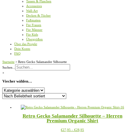
Tassen & Flaschen
Accessoires
Wall-Art
Decken & Tücher
Fußmatten
Für Frauen
Für Männer
Für Kids
Übergrößen
Über das Projekt
Dein Konto
FAQ
Startseite
>
Retro Gecko Salamander Silhouette
Suchen...
×
Viecher wählen…
Viecher
wählen…
Retro Gecko Salamander Silhouette – Herren
Premium Organic Shirt
Preisspanne:
Dieses
€
27,95
–
€
28,95