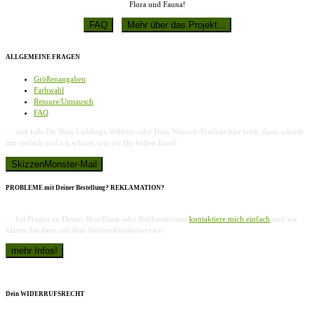
Flora und Fauna!
ALLGEMEINE FRAGEN
Größenangaben
Farbwahl
Retoure/Umtausch
FAQ
… und falls Dir Dein Lieblings-Wildtier oder Dein Wunsch-Produkt hier fehlt, dann schreib
mir einfach und ich schaue, wie ich Dir helfen kann!
PROBLEME mit Deiner Bestellung? REKLAMATION?
… bei Fragen zu Deiner Bestellung oder Reklamationen
kontaktiere mich einfach
und wir
klären das dann mit dem Shirtee-Kundenservice!
Dein WIDERRUFSRECHT