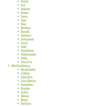
Füchse
Igel
Insekten
Katzen
Nager
Otter
Pilze
Reptilien
Rotwild
Stinktiere
Unterwasser
Vögel
Wald
Waschbären
Wildschweine
Wölfe
Xtra-Typo
Alle Produkte
Bio-Produkte
T-Shirts
Tank-Tops
Long-Sleeves
Sweatshirts
Hoodies
Jacken
Mützen
Beutel
FlipFlops