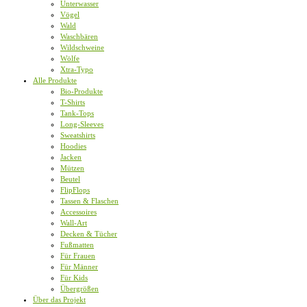
Unterwasser
Vögel
Wald
Waschbären
Wildschweine
Wölfe
Xtra-Typo
Alle Produkte
Bio-Produkte
T-Shirts
Tank-Tops
Long-Sleeves
Sweatshirts
Hoodies
Jacken
Mützen
Beutel
FlipFlops
Tassen & Flaschen
Accessoires
Wall-Art
Decken & Tücher
Fußmatten
Für Frauen
Für Männer
Für Kids
Übergrößen
Über das Projekt