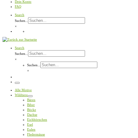
Dein Konto
FAQ
Search
Suchen...
×
Search
Suchen...
×
Suchen...
×
Menü
Alle Motive
Wildtiere
Bären
Biber
Böcke
Dachse
Eichhörnchen
Esel
Eulen
Fledermäuse