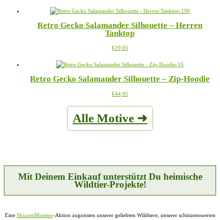
Produkt
können
weist
auf
mehrere
der
Retro Gecko Salamander Silhouette – Herren
Varianten
Produktseite
Tanktop
auf.
gewählt
Die
werden
Dieses
€
19,95
Optionen
Produkt
können
weist
auf
mehrere
der
Retro Gecko Salamander Silhouette – Zip-Hoodie
Varianten
Produktseite
auf.
gewählt
Dieses
€
44,95
Die
werden
Produkt
Optionen
weist
können
Alle Motive ➜
mehrere
auf
Varianten
der
auf.
Produktseite
Die
gewählt
Optionen
werden
können
auf
der
Mit Deinem Einkauf unterstützt Du heimische
Produktseite
Wildtier-Projekte!
gewählt
werden
Eine
SkizzenMonster
-Aktion zugunsten unserer geliebten Wildtiere, unserer schützenswerten