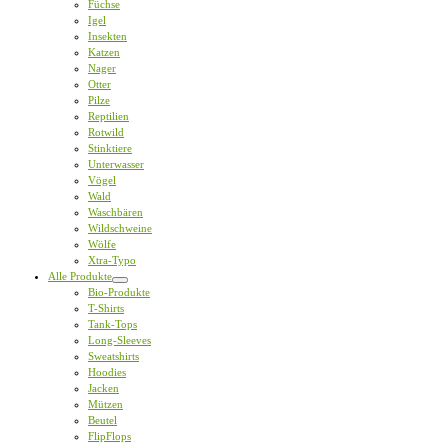
Füchse
Igel
Insekten
Katzen
Nager
Otter
Pilze
Reptilien
Rotwild
Stinktiere
Unterwasser
Vögel
Wald
Waschbären
Wildschweine
Wölfe
Xtra-Typo
Alle Produkte
Bio-Produkte
T-Shirts
Tank-Tops
Long-Sleeves
Sweatshirts
Hoodies
Jacken
Mützen
Beutel
FlipFlops