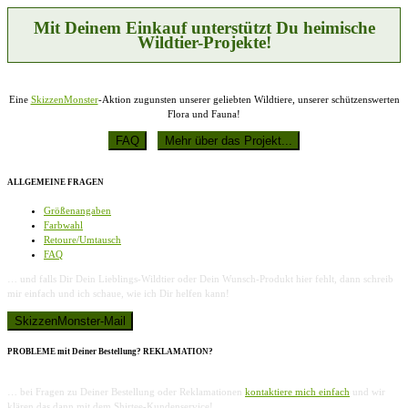
auf
der
Mit Deinem Einkauf unterstützt Du heimische
Produktseite
Wildtier-Projekte!
gewählt
werden
Eine
SkizzenMonster
-Aktion zugunsten unserer geliebten Wildtiere, unserer schützenswerten
Flora und Fauna!
ALLGEMEINE FRAGEN
Größenangaben
Farbwahl
Retoure/Umtausch
FAQ
… und falls Dir Dein Lieblings-Wildtier oder Dein Wunsch-Produkt hier fehlt, dann schreib
mir einfach und ich schaue, wie ich Dir helfen kann!
PROBLEME mit Deiner Bestellung? REKLAMATION?
… bei Fragen zu Deiner Bestellung oder Reklamationen
kontaktiere mich einfach
und wir
klären das dann mit dem Shirtee-Kundenservice!