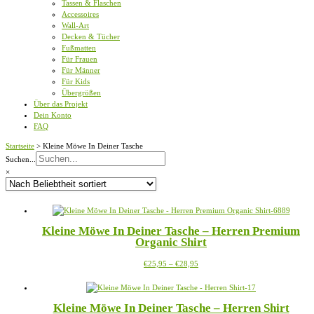
Tassen & Flaschen
Accessoires
Wall-Art
Decken & Tücher
Fußmatten
Für Frauen
Für Männer
Für Kids
Übergrößen
Über das Projekt
Dein Konto
FAQ
Startseite
>
Kleine Möwe In Deiner Tasche
Suchen...
×
Kleine Möwe In Deiner Tasche – Herren Premium
Organic Shirt
Preisspanne:
Dieses
€
25,95
–
€
28,95
€25,95
Produkt
bis
weist
€28,95
mehrere
Kleine Möwe In Deiner Tasche – Herren Shirt
Varianten