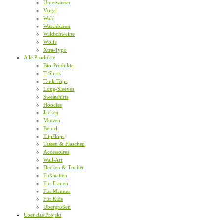
Unterwasser
Vögel
Wald
Waschbären
Wildschweine
Wölfe
Xtra-Typo
Alle Produkte
Bio-Produkte
T-Shirts
Tank-Tops
Long-Sleeves
Sweatshirts
Hoodies
Jacken
Mützen
Beutel
FlipFlops
Tassen & Flaschen
Accessoires
Wall-Art
Decken & Tücher
Fußmatten
Für Frauen
Für Männer
Für Kids
Übergrößen
Über das Projekt