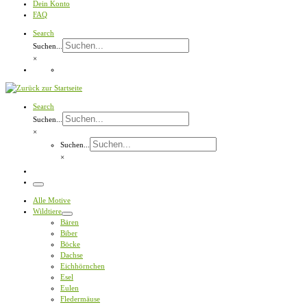
Dein Konto
FAQ
Search
Suchen...
×
Search
Suchen...
×
Suchen...
×
Menü
Alle Motive
Wildtiere
Bären
Biber
Böcke
Dachse
Eichhörnchen
Esel
Eulen
Fledermäuse