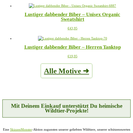
Produkt
können
weist
auf
mehrere
der
Lustiger dabbender Biber – Unisex Organic
Varianten
Produktseite
Sweatshirt
auf.
gewählt
Die
werden
Dieses
€
43,95
Optionen
Produkt
können
weist
auf
mehrere
der
Lustiger dabbender Biber – Herren Tanktop
Varianten
Produktseite
auf.
gewählt
Dieses
€
19,95
Die
werden
Produkt
Optionen
weist
können
Alle Motive ➜
mehrere
auf
Varianten
der
auf.
Produktseite
Die
gewählt
Optionen
werden
können
auf
der
Mit Deinem Einkauf unterstützt Du heimische
Produktseite
Wildtier-Projekte!
gewählt
werden
Eine
SkizzenMonster
-Aktion zugunsten unserer geliebten Wildtiere, unserer schützenswerten