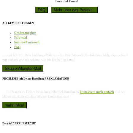
Flora und Fauna!
ALLGEMEINE FRAGEN
Größenangaben
Farbwahl
Retoure/Umtausch
FAQ
… und falls Dir Dein Lieblings-Wildtier oder Dein Wunsch-Produkt hier fehlt, dann schreib
mir einfach und ich schaue, wie ich Dir helfen kann!
PROBLEME mit Deiner Bestellung? REKLAMATION?
… bei Fragen zu Deiner Bestellung oder Reklamationen
kontaktiere mich einfach
und wir
klären das dann mit dem Shirtee-Kundenservice!
Dein WIDERRUFSRECHT