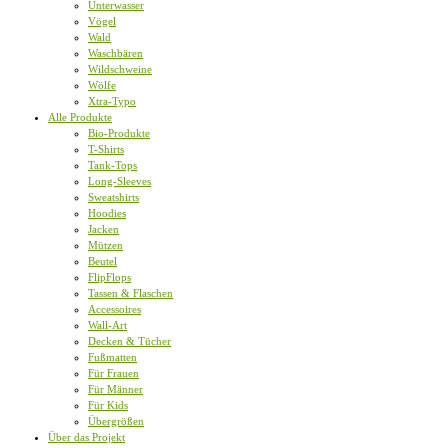
Unterwasser
Vögel
Wald
Waschbären
Wildschweine
Wölfe
Xtra-Typo
Alle Produkte
Bio-Produkte
T-Shirts
Tank-Tops
Long-Sleeves
Sweatshirts
Hoodies
Jacken
Mützen
Beutel
FlipFlops
Tassen & Flaschen
Accessoires
Wall-Art
Decken & Tücher
Fußmatten
Für Frauen
Für Männer
Für Kids
Übergrößen
Über das Projekt