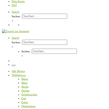
Dein Konto
FAQ
Search
Suchen...
×
Search
Suchen...
×
Suchen...
×
Menü
Alle Motive
Wildtiere
Bären
Biber
Böcke
Dachse
Eichhörnchen
Esel
Eulen
Fledermäuse