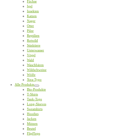
Füchse
Igel
Insekten
Katzen
Nager
Otter
Pilze
Reptilien
Rotwild
Stinktiere
Unterwasser
Vögel
Wald
Waschbären
Wildschweine
Wölfe
Xtra-Typo
Alle Produkte
Bio-Produkte
T-Shirts
Tank-Tops
Long-Sleeves
Sweatshirts
Hoodies
Jacken
Mützen
Beutel
FlipFlops