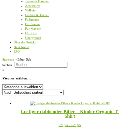
Tassen & Flaschen
Accessoires
Wall-Art
Decken & Tücher
Fußmatten
Für Frauen
Für Männer
Für Kids
Übergrößen
Über das Projekt
Dein Konto
FAQ
Startseite
>
Biber-Dab
Suchen...
×
Viecher wählen…
Viecher
wählen…
Lustiger dabbender Biber – Kinder Organic T-
Shirt
Preisspanne:
Dieses
€
21,95
–
€
23,95