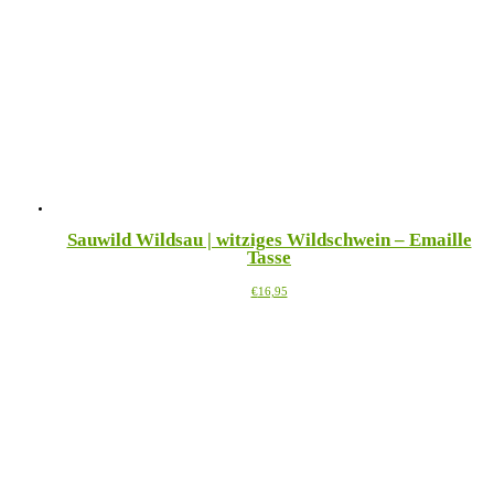
Varianten
auf.
Die
Optionen
können
auf
der
Produktseite
gewählt
werden
Sauwild Wildsau | witziges Wildschwein – Emaille
Tasse
Dieses
€
16,95
Produkt
weist
mehrere
Varianten
auf.
Die
Optionen
können
auf
der
Produktseite