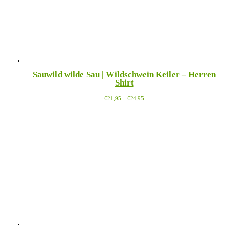
Sauwild wilde Sau | Wildschwein Keiler – Herren
Shirt
Preisspanne:
Dieses
€
21,95
–
€
24,95
€21,95
Produkt
bis
weist
€24,95
mehrere
Varianten
auf.
Die
Optionen
können
auf
der
Produktseite
gewählt
werden