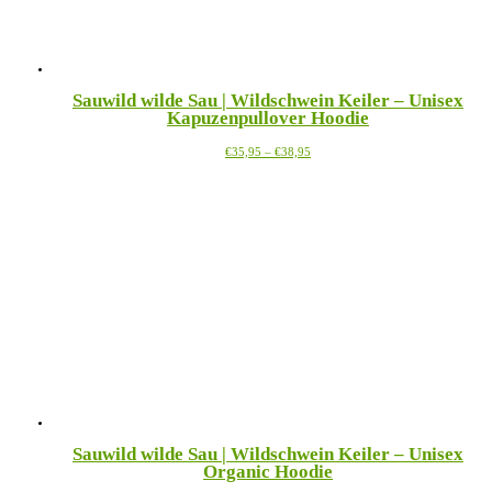
gewählt
werden
Sauwild wilde Sau | Wildschwein Keiler – Unisex
Kapuzenpullover Hoodie
Preisspanne:
Dieses
€
35,95
–
€
38,95
€35,95
Produkt
bis
weist
€38,95
mehrere
Varianten
auf.
Die
Optionen
können
auf
der
Produktseite
gewählt
werden
Sauwild wilde Sau | Wildschwein Keiler – Unisex
Organic Hoodie