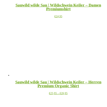
Sauwild wilde Sau | Wildschwein Keiler – Damen
Premiumshirt
Dieses
€
24,95
Produkt
weist
mehrere
Varianten
auf.
Die
Optionen
können
auf
der
Produktseite
gewählt
werden
Sauwild wilde Sau | Wildschwein Keiler – Herren
Premium Organic Shirt
Preisspanne:
Dieses
€
25,95
–
€
26,95
€25,95
Produkt
bis
weist
€26,95
mehrere